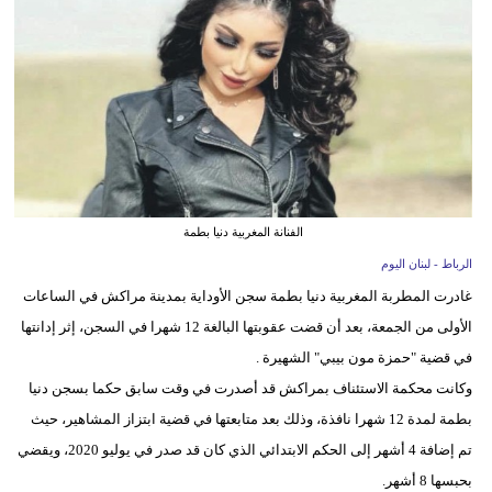
وسفر
ديكور
أخبار
إعلام
تعليم
الفنانة المغربية دنيا بطمة
مرأة
الرباط - لبنان اليوم
غادرت المطربة المغربية دنيا بطمة سجن الأوداية بمدينة مراكش في الساعات
أزياء
الأولى من الجمعة، بعد أن قضت عقوبتها البالغة 12 شهرا في السجن، إثر إدانتها
إسلامية
في قضية "حمزة مون بيبي" الشهيرة .
علوم
وكانت محكمة الاستئناف بمراكش قد أصدرت في وقت سابق حكما بسجن دنيا
وتكنولوجيا
بطمة لمدة 12 شهرا نافذة، وذلك بعد متابعتها في قضية ابتزاز المشاهير، حيث
تم إضافة 4 أشهر إلى الحكم الابتدائي الذي كان قد صدر في يوليو 2020، ويقضي
بيئة
بحبسها 8 أشهر.