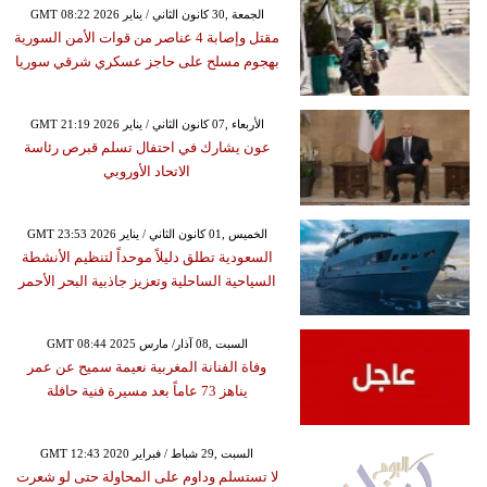
GMT 08:22 2026 الجمعة ,30 كانون الثاني / يناير
مقتل وإصابة 4 عناصر من قوات الأمن السورية
بهجوم مسلح على حاجز عسكري شرقي سوريا
GMT 21:19 2026 الأربعاء ,07 كانون الثاني / يناير
عون يشارك في احتفال تسلم قبرص رئاسة
الاتحاد الأوروبي
GMT 23:53 2026 الخميس ,01 كانون الثاني / يناير
السعودية تطلق دليلاً موحداً لتنظيم الأنشطة
السياحية الساحلية وتعزيز جاذبية البحر الأحمر
GMT 08:44 2025 السبت ,08 آذار/ مارس
وفاة الفنانة المغربية نعيمة سميح عن عمر
يناهز 73 عاماً بعد مسيرة فنية حافلة
GMT 12:43 2020 السبت ,29 شباط / فبراير
لا تستسلم وداوم على المحاولة حتى لو شعرت