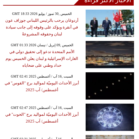
GMT 18:33 2026 الخميس ,30 تموز / يوليو
أردوغان يرحب بالرئيس اللبناني جوزاف عون
في أنقرة ويؤكد على وقوفه إلى جانب سيادة
لبنان وحقوقه المشروعةً
GMT 01:33 2026 الخميس ,09 إبريل / نيسان
الأمم المتحدة تدعو إلى تحقيق دولي في
الغارات الإسرائيلية و لبنان يعلن الخميس يوم
حداد وطني على ضحاياه
GMT 02:41 2025 السبت ,16 آب / أغسطس
أبرز الأحداث اليوميّة لمواليد برج "القوس" في
أغسطس/ آب 2025
GMT 02:47 2025 السبت ,16 آب / أغسطس
أبرز الأحداث اليوميّة لمواليد برج "الحوت" في
أغسطس/ آب 2025
GMT 02:31 2025 السبت ,16 آب / أغسطس