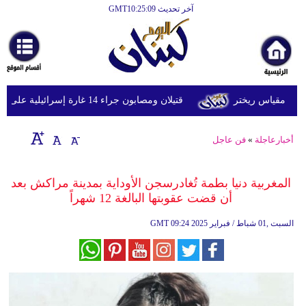
آخر تحديث GMT10:25:09
الرئيسية
أخبارعاجلة
رياضة
قتيلان ومصابون جراء 14 غارة إسرائيلية على شرق وجنوب لبنان
ثقافة
إقتصاد
أخبارعاجلة
»
فن عاجل
فن
المغربية دنيا بطمة تُغادرسجن الأوداية بمدينة مراكش بعد
وموسيقى
أن قضت عقوبتها البالغة 12 شهراً
أزياء
09:24 2025 السبت ,01 شباط / فبراير
GMT
صحة
وتغذية
سياحة