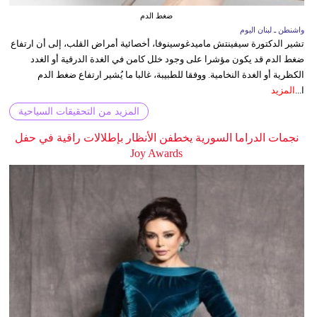
ضغط الدم
واشنطن ـ لبنان اليوم
تشير الدكتورة سيفينتش ماميدغوسينوفا، أخصائية أمراض القلب، إلى أن ارتفاع
ضغط الدم قد يكون مؤشرا على وجود خلل كامن في الغدة الدرقية أو الغدد
الكظرية أو الغدة النخامية. ووفقا للطبيبة، غالبا ما يُشير ارتفاع ضغط الدم
ا...
المزيد
المزيد من التحقيقات السياحية
نجمات الدراما السورية يخطفن الأنظار بإطلالات راقية في حفل
Joy Awards