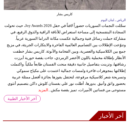
كاريس بشار
الرياض ـ لبنان اليوم
سجّلت النجمات السوريات حضوراً لافتاً في حفل Joy Awards 2026، حيث تحولت
السجادة البنفسجية إلى مساحة استعراض للأناقة الراقية والذوق الرفيع، في
مشاركة حملت رسائل فنية وجمالية عكست مكانة الدراما السورية عربياً.
وتنوّعت الإطلالات بين التصاميم العالمية الفاخرة والابتكارات الجريئة، في مزيج
جمع بين الكلاسيكية والعصرية، وبين الفخامة والأنوثة. كاريس بشار خطفت
الأنظار بإطلالة مخملية باللون الأخضر الزمردي، جاءت بقصة حورية أبرزت
رشاقتها، وتزينت بتفاصيل جانبية دقيقة منحت الفستان طابعاً ملكياً. واكتملت
إطلالتها بمجوهرات فاخرة ولمسات جمالية اعتمدت على مكياج سموكي
وتسريحة شعر كلاسيكية مرفوعة، لتحتفل بفوزها بجائزة أفضل ممثلة عربية
بحضور واثق وأنيق. بدورها، أطلت نور علي بفستان كلوش داكن بتصميم أنثوي
مستوحى من فساتين الأميرات، تميز بقصة مكش...
المزيد
آخر الأخبار الطبية
آخر الأخبار