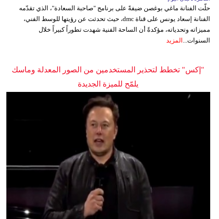
حلّت الفنانة ماغي بوغصن ضيفةً على برنامج "صاحبة السعادة"، الذي تقدّمه
الفنانة إسعاد يونس على قناة dmc، حيث تحدثت عن رؤيتها للوسط الفني،
مميزاته وتحدياته، مؤكدةً أن الساحة الفنية شهدت تطوراً كبيراً خلال
السنوات...
المزيد
"إكس" تخطط لتحذير المستخدمين من الصور المعدلة وماسك
يلمّح للميزة الجديدة