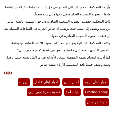
مدوَّنات
وأيدت المحكمة الحكم الإبتدائي الصادر في حق ابتسام باطما شقيقة دنيا باطما
أبراج
وإبقاء العقوبة السجنية الصادرة في حقها وهي سنة سجناً.
ذات المحكمة خفضت العقوبة السجنية الصادرة في حق المتهمة عائشة عياش
فيديو
من سنة ونصف إلى سنة، حيث يرتقب أن تعانق الحرية في الساعات المقبلة بعد
أن قضت العقوبة السجنية الصادرة في حقها.
سيارات
وكانت المحكمة الابتدائية بمراكش قد أدانت صيف 2020، الفنانة دنيا بطمة
بالحبس 8 أشهر نافذة على خلفية متابعتها في قضية “حمزة مون بيبي”.
كما أدينت ابتسام بطمة المعتقلة بسجن الأوداية في مراكش بسنة حبسا نافذا،
وسنة ونصف حبسا نافذا لمصممة الأزياء عيشة عياش.
اخبار لبنان اليوم
اخبار لبنان
اخبار لبنان عاجل
بيروت
Lebanon Today
دنيا بطمة
قضية حمزة مون بيبي
مدينة مراكش