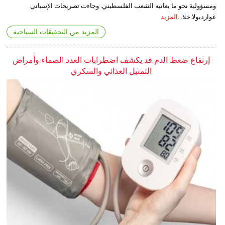
ومسؤولية نحو ما يعانيه الشعب الفلسطيني. وجاءت تصريحات الإسباني
غوارديولا خلا...
المزيد
المزيد من التحقيقات السياحية
إرتفاع ضغط الدم قد يكشف اضطرابات الغدد الصماء وأمراض
التمثيل الغذائي والسكري