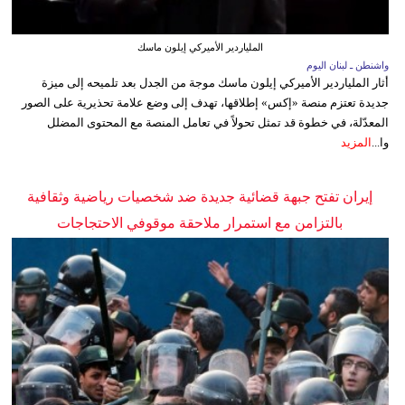
الملياردير الأميركي إيلون ماسك
واشنطن ـ لبنان اليوم
أثار الملياردير الأميركي إيلون ماسك موجة من الجدل بعد تلميحه إلى ميزة
جديدة تعتزم منصة «إكس» إطلاقها، تهدف إلى وضع علامة تحذيرية على الصور
المعدّلة، في خطوة قد تمثل تحولاً في تعامل المنصة مع المحتوى المضلل
وا...
المزيد
إيران تفتح جبهة قضائية جديدة ضد شخصيات رياضية وثقافية
بالتزامن مع استمرار ملاحقة موقوفي الاحتجاجات