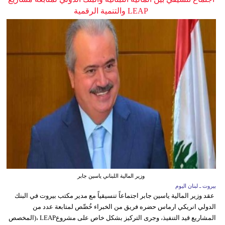
LEAP والتنمية الرقمية
وزير المالية اللبناني ياسين جابر
بيروت ـ لبنان اليوم
عقد وزير المالية ياسين جابر اجتماعاً تنسيقياً مع مدير مكتب بيروت في البنك
الدولي انريكي ارماس حضره فريق من الخبراء خُصِّص لمتابعة عدد من
المشاريع قيد التنفيذ، وجرى التركيز بشكل خاص على مشروعLEAP ،(المخصص