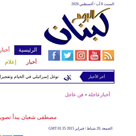
السبت 8 آب / أغسطس 2026
الرئيسية
أخبار
أخبار
إعلام
إسرائيلية في رب ثلاثين
أخر الأخبار
توغل إسرائيلي في الخيام وتفجيرات بمنطق
أخبارعاجلة
»
فن عاجل
مصطفى شعبان يبدأ تصوير 
01:35 2015 الجمعة ,20 شباط / فبراير
GMT