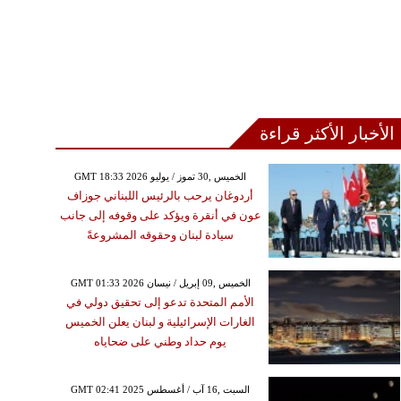
الأخبار الأكثر قراءة
GMT 18:33 2026 الخميس ,30 تموز / يوليو
أردوغان يرحب بالرئيس اللبناني جوزاف
عون في أنقرة ويؤكد على وقوفه إلى جانب
سيادة لبنان وحقوقه المشروعةً
GMT 01:33 2026 الخميس ,09 إبريل / نيسان
الأمم المتحدة تدعو إلى تحقيق دولي في
الغارات الإسرائيلية و لبنان يعلن الخميس
يوم حداد وطني على ضحاياه
GMT 02:41 2025 السبت ,16 آب / أغسطس