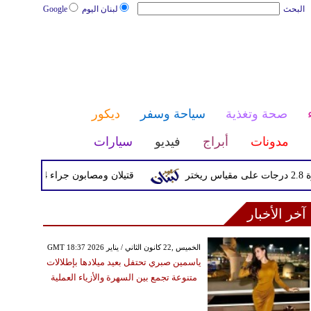
البحث
لبنان اليوم
Google
صحة وتغذية
سياحة وسفر
ديكور
مدونات
أبراج
فيديو
سيارات
قتيلان ومصابون جراء 14 غارة إسرائيلية على شرق وجنوب لبنان
آخر الأخبار
GMT 18:37 2026 الخميس ,22 كانون الثاني / يناير
ياسمين صبري تحتفل بعيد ميلادها بإطلالات
متنوعة تجمع بين السهرة والأزياء العملية