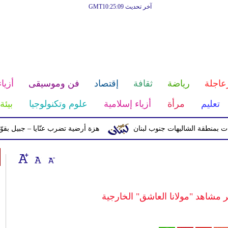
آخر تحديث GMT10:25:09
عاجلة
رياضة
ثقافة
إقتصاد
فن وموسيقى
أزياء
تعليم
مرأة
أزياء إسلامية
علوم وتكنولوجيا
بيئة
ة الشاليهات جنوب لبنان
هزة أرضية تضرب عنّايا – جبيل بقوّة 2.8 درجات على مقياس ريختر
مشاهد "مولانا العاشق" الخارجية