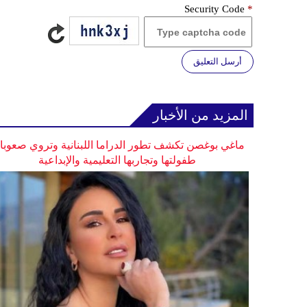
Security Code
*
أرسل التعليق
المزيد من الأخبار
ماغي بوغصن تكشف تطور الدراما اللبنانية وتروي صعوب
طفولتها وتجاربها التعليمية والإبداعية