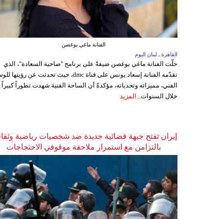
الفنانة ماغي بوغصن
القاهرة ـ لبنان اليوم
حلّت الفنانة ماغي بوغصن ضيفةً على برنامج "صاحبة السعادة"، الذي
تقدّمه الفنانة إسعاد يونس على قناة dmc، حيث تحدثت عن رؤيتها
الفني، مميزاته وتحدياته، مؤكدةً أن الساحة الفنية شهدت تطوراً كبيراً
خلال السنوات...
المزيد
إيران تفتح جبهة قضائية جديدة ضد شخصيات رياضية وثقاف
بالتزامن مع استمرار ملاحقة موقوفي الاحتجاجات