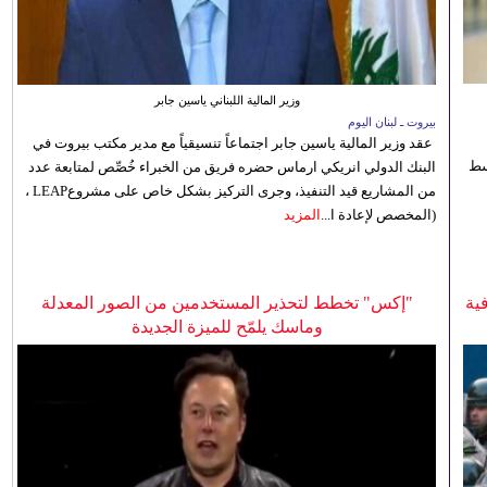
وزير المالية اللبناني ياسين جابر
بيروت ـ لبنان اليوم
عقد وزير المالية ياسين جابر اجتماعاً تنسيقياً مع مدير مكتب بيروت في
 للوسط
البنك الدولي انريكي ارماس حضره فريق من الخبراء خُصِّص لمتابعة عدد
من المشاريع قيد التنفيذ، وجرى التركيز بشكل خاص على مشروعLEAP ،
(المخصص لإعادة ا...
المزيد
ية
"إكس" تخطط لتحذير المستخدمين من الصور المعدلة
وماسك يلمّح للميزة الجديدة