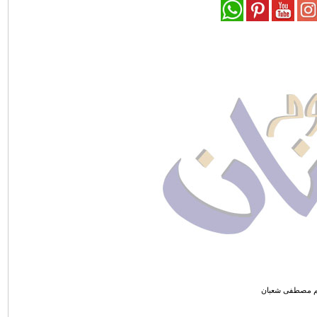
م مصطفى شعبان