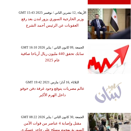
GMT 15:43 2025 الأربعاء ,12 تشرين الثاني / نوفمبر
وزير الخارجية السوري يزور لندن بعد رفع
العقوبات عن الرئيس أحمد الشرع
GMT 16:10 2026 الجمعة ,09 كانون الثاني / يناير
سابك تحقق 440 مليون ريال أرباحا صافية
عام 2025
GMT 19:42 2021 الثلاثاء ,16 آذار/ مارس
عالم مصريات يتوقع وجود غرفة دفن خوفو
داخل الهرم الأكبر
GMT 08:22 2026 الجمعة ,30 كانون الثاني / يناير
مقتل وإصابة 4 عناصر من قوات الأمن
السورية بهجوم مسلح على حاجز عسكري