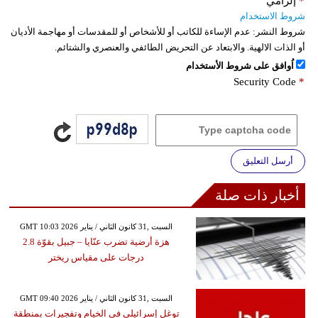
*
إلزامي
شروط الاستخدام
شروط النشر:
عدم الإساءة للكاتب أو للأشخاص أو للمقدسات أو مهاجمة الأديان
أو الذات الالهية. والابتعاد عن التحريض الطائفي والعنصري والشتائم.
اُوافق على شروط الأستخدام
Security Code
*
أرسل التعليق
أخبار ذات صلة
GMT 10:03 2026 السبت ,31 كانون الثاني / يناير
هزة أرضية تضرب عنّايا – جبيل بقوّة 2.8
درجات على مقياس ريختر
GMT 09:40 2026 السبت ,31 كانون الثاني / يناير
توغل إسرائيلي في الخيام وتفجيرات بمنطقة