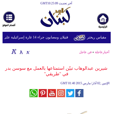
آخر تحديث GMT10:25:09
الرئيسية
أخبارعاجلة
رياضة
قتيلان ومصابون جراء 14 غارة إسرائيلية على شرق وجنوب لبنان
ثقافة
إقتصاد
أخبارعاجلة
»
فن عاجل
فن
شيرين عبدالوهاب تبيّن استمتاعها بالعمل مع سوسن بدر
وموسيقى
في "طريقي"
أزياء
01:40 2015 الإثنين ,02 آذار/ مارس
GMT
صحة
وتغذية
سياحة