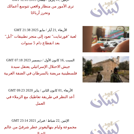
ترى الأمور من منظار واقعي تتوسع أعمالك
وتحرز أرباحًا
GMT 21:38 2025 الأربعاء ,21 أيار / مايو
لعبة "فورتنايت" تعود إلى متجر تطبيقات "أبل"
بعد انقطاع دام 5 سنوات
GMT 07:18 2023 السبت ,16 كانون الأول / ديسمبر
جيش الاحتلال الإسرائيلي يعتقل سيدة
فلسطينية مريضة بالسرطان في الضفة الغربية
GMT 09:23 2020 الأربعاء ,01 كانون الثاني / يناير
أعد النظر في طريقة تعاطيك مع الزملاء في
العمل
GMT 23:14 2021 الإثنين ,22 شباط / فبراير
مجموعة وليام بنهاليغونز عطر شرقيّ من عالم
الخيال