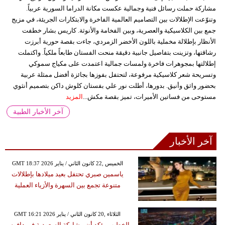
مشاركة حملت رسائل فنية وجمالية عكست مكانة الدراما السورية عربياً.
وتنوّعت الإطلالات بين التصاميم العالمية الفاخرة والابتكارات الجريئة، في مزيج
جمع بين الكلاسيكية والعصرية، وبين الفخامة والأنوثة. كاريس بشار خطفت
الأنظار بإطلالة مخملية باللون الأخضر الزمردي، جاءت بقصة حورية أبرزت
رشاقتها، وتزينت بتفاصيل جانبية دقيقة منحت الفستان طابعاً ملكياً. واكتملت
إطلالتها بمجوهرات فاخرة ولمسات جمالية اعتمدت على مكياج سموكي
وتسريحة شعر كلاسيكية مرفوعة، لتحتفل بفوزها بجائزة أفضل ممثلة عربية
بحضور واثق وأنيق. بدورها، أطلت نور علي بفستان كلوش داكن بتصميم أنثوي
مستوحى من فساتين الأميرات، تميز بقصة مكش...
المزيد
آخر الأخبار الطبية
آخر الأخبار
GMT 18:37 2026 الخميس ,22 كانون الثاني / يناير
ياسمين صبري تحتفل بعيد ميلادها بإطلالات
متنوعة تجمع بين السهرة والأزياء العملية
GMT 16:21 2026 الثلاثاء ,20 كانون الثاني / يناير
الخطيب يؤكد أن مشاركة السعودية في دافوس