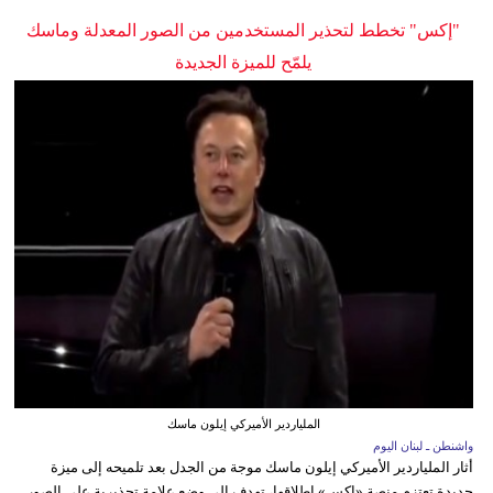
"إكس" تخطط لتحذير المستخدمين من الصور المعدلة وماسك
يلمّح للميزة الجديدة
الملياردير الأميركي إيلون ماسك
واشنطن ـ لبنان اليوم
أثار الملياردير الأميركي إيلون ماسك موجة من الجدل بعد تلميحه إلى ميزة
جديدة تعتزم منصة «إكس» إطلاقها، تهدف إلى وضع علامة تحذيرية على الصور