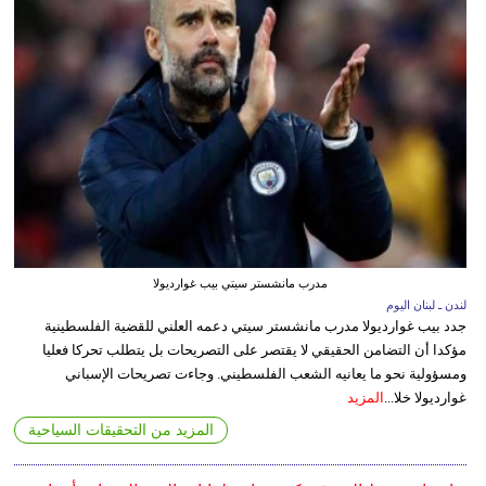
مدرب مانشستر سيتي بيب غوارديولا
لندن ـ لبنان اليوم
جدد بيب غوارديولا مدرب مانشستر سيتي دعمه العلني للقضية الفلسطينية
مؤكدا أن التضامن الحقيقي لا يقتصر على التصريحات بل يتطلب تحركا فعليا
ومسؤولية نحو ما يعانيه الشعب الفلسطيني. وجاءت تصريحات الإسباني
غوارديولا خلا...
المزيد
المزيد من التحقيقات السياحية