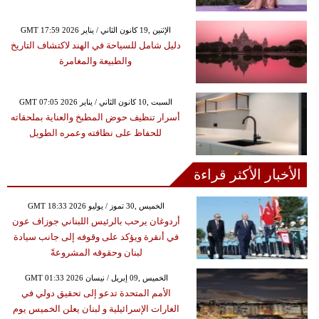
GMT 17:59 2026 الإثنين ,19 كانون الثاني / يناير
دليل شامل للسياحة في الهند لاكتشاف التاريخ
والطبيعة والمغامرة
GMT 07:05 2026 السبت ,10 كانون الثاني / يناير
أسرار تنظيف حوض المطبخ والعناية بملحقاته
للحفاظ على نظافته وعمره الطويل
الأخبار الأكثر قراءة
GMT 18:33 2026 الخميس ,30 تموز / يوليو
أردوغان يرحب بالرئيس اللبناني جوزاف عون
في أنقرة ويؤكد على وقوفه إلى جانب سيادة
لبنان وحقوقه المشروعةً
GMT 01:33 2026 الخميس ,09 إبريل / نيسان
الأمم المتحدة تدعو إلى تحقيق دولي في
الغارات الإسرائيلية و لبنان يعلن الخميس يوم