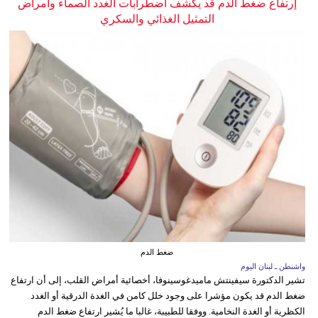
إرتفاع ضغط الدم قد يكشف اضطرابات الغدد الصماء وأمراض
التمثيل الغذائي والسكري
ضغط الدم
واشنطن ـ لبنان اليوم
تشير الدكتورة سيفينتش ماميدغوسينوفا، أخصائية أمراض القلب، إلى أن ارتفاع
ضغط الدم قد يكون مؤشرا على وجود خلل كامن في الغدة الدرقية أو الغدد
الكظرية أو الغدة النخامية. ووفقا للطبيبة، غالبا ما يُشير ارتفاع ضغط الدم