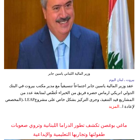
وزير المالية اللبناني ياسين جابر
بيروت ـ لبنان اليوم
عقد وزير المالية ياسين جابر اجتماعاً تنسيقياً مع مدير مكتب بيروت في البنك
الدولي انريكي ارماس حضره فريق من الخبراء خُصِّص لمتابعة عدد من
المشاريع قيد التنفيذ، وجرى التركيز بشكل خاص على مشروعLEAP ،(المخصص
لإعادة ا...
المزيد
ماغي بوغصن تكشف تطور الدراما اللبنانية وتروي صعوبات
طفولتها وتجاربها التعليمية والإبداعية