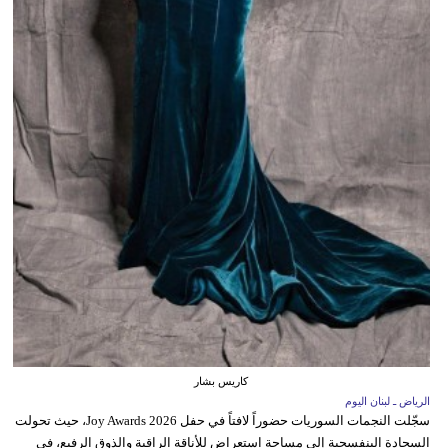
كاريس بشار
الرياض ـ لبنان اليوم
سجّلت النجمات السوريات حضوراً لافتاً في حفل Joy Awards 2026، حيث تحولت
السجادة البنفسجية إلى مساحة استعراض للأناقة الراقية والذوق الرفيع، في