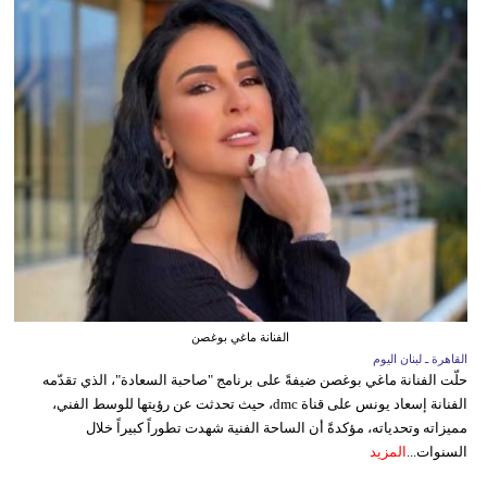
الفنانة ماغي بوغصن
القاهرة ـ لبنان اليوم
حلّت الفنانة ماغي بوغصن ضيفةً على برنامج "صاحبة السعادة"، الذي تقدّمه
الفنانة إسعاد يونس على قناة dmc، حيث تحدثت عن رؤيتها للوسط الفني،
مميزاته وتحدياته، مؤكدةً أن الساحة الفنية شهدت تطوراً كبيراً خلال
السنوات...
المزيد