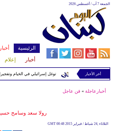
الجمعة 7 آب / أغسطس 2026
الرئيسية
أخبار
أخبار
إعلام
إسرائيلية في رب ثلاثين
أخر الأخبار
توغل إسرائيلي في الخيام وتفجيرات بمنطق
أخبارعاجلة
»
فن عاجل
رولا سعد وسامح حسين يشاركان
00:48 2015 الثلاثاء ,24 شباط / فبراير
GMT