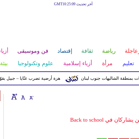
آخر تحديث GMT10:25:09
عاجلة
رياضة
ثقافة
إقتصاد
فن وموسيقى
أزياء
تعليم
مرأة
أزياء إسلامية
علوم وتكنولوجيا
بيئة
ة الشاليهات جنوب لبنان
هزة أرضية تضرب عنّايا – جبيل بقوّة 2.8 درجات على مقياس ريختر
 في Back to school