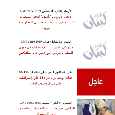
GMT 20:53 2021 الأربعاء ,04 آب / أغسطس
الاتحاد الأوروبي "يأسف" لعجز السلطات
اللبنانية عن تسليط الضوء على انفجار مرفأ
بيروت
GMT 12:19 2019 الجمعة ,22 شباط / فبراير
ميلواكي باكس يستأنف نشاطه في دوري
السلة الأميركي بفوز ثمين على سلتيكس
GMT 07:34 2026 الإثنين ,26 كانون الثاني / يناير
قتيلان ومصابون جراء 14 غارة إسرائيلية
على شرق وجنوب لبنان
GMT 10:53 2025 الخميس ,04 أيلول / سبتمبر
الراعي يعين مجلسا عامًا جديدًا لرهبانية مار
يوحنا المعمدان