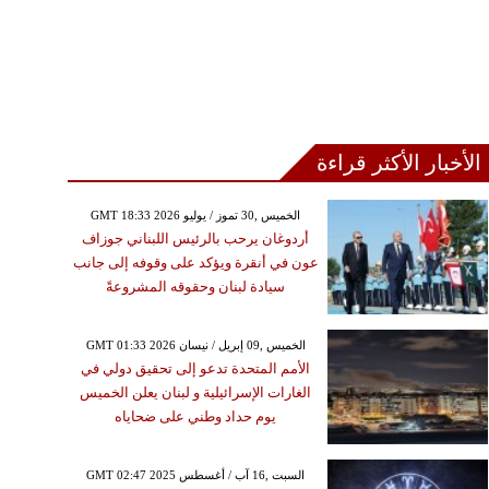
الأخبار الأكثر قراءة
GMT 18:33 2026 الخميس ,30 تموز / يوليو
أردوغان يرحب بالرئيس اللبناني جوزاف
عون في أنقرة ويؤكد على وقوفه إلى جانب
سيادة لبنان وحقوقه المشروعةً
GMT 01:33 2026 الخميس ,09 إبريل / نيسان
الأمم المتحدة تدعو إلى تحقيق دولي في
الغارات الإسرائيلية و لبنان يعلن الخميس
يوم حداد وطني على ضحاياه
GMT 02:47 2025 السبت ,16 آب / أغسطس