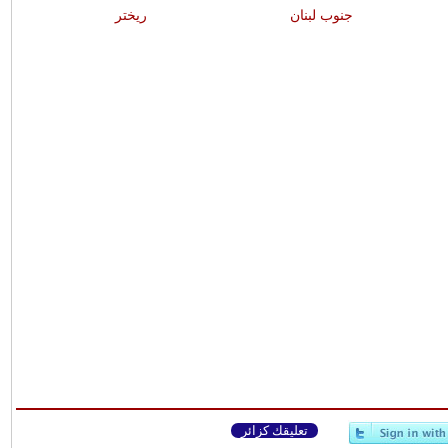
جنوب لبنان
ريختر
تعليقك كزائر