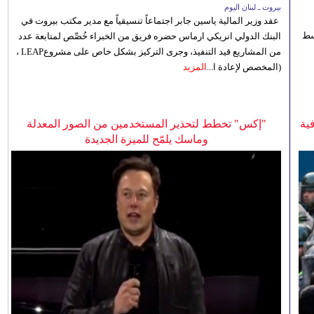
بيروت ـ لبنان اليوم
عقد وزير المالية ياسين جابر اجتماعاً تنسيقياً مع مدير مكتب بيروت في
 للوسط
البنك الدولي انريكي ارماس حضره فريق من الخبراء خُصِّص لمتابعة عدد
من المشاريع قيد التنفيذ، وجرى التركيز بشكل خاص على مشروعLEAP ،
(المخصص لإعادة ا...
المزيد
ية
"إكس" تخطط لتحذير المستخدمين من الصور المعدلة
وماسك يلمّح للميزة الجديدة