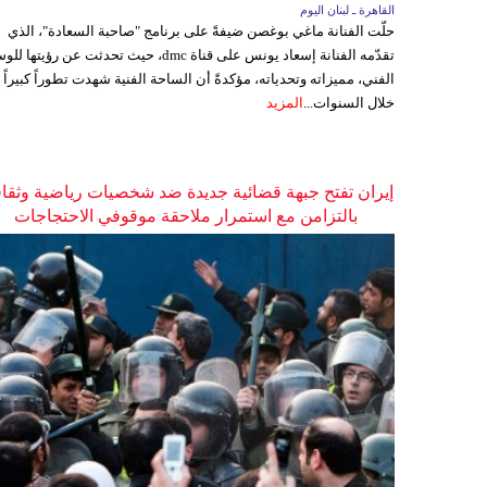
القاهرة ـ لبنان اليوم
حلّت الفنانة ماغي بوغصن ضيفةً على برنامج "صاحبة السعادة"، الذي
تقدّمه الفنانة إسعاد يونس على قناة dmc، حيث تحدثت عن رؤيتها
الفني، مميزاته وتحدياته، مؤكدةً أن الساحة الفنية شهدت تطوراً كبيراً
خلال السنوات...
المزيد
إيران تفتح جبهة قضائية جديدة ضد شخصيات رياضية وثقاف
بالتزامن مع استمرار ملاحقة موقوفي الاحتجاجات