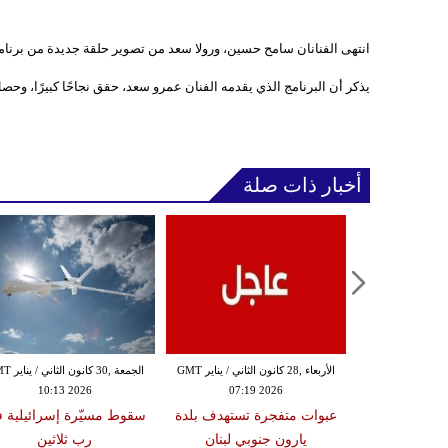
انتهى الفنانان سامح حسين، ورولا سعد من تصوير حلقة جديدة من برنامج Back to school، استكمالًا للحلقات المتبقية من الجزء ال
يذكر أن البرنامج الذي يقدمه الفنان عمرو سعد، حقق نجاحًا كبيرًا، 
أخبار ذات صلة
الثلاثاء ,27 كانون الثاني / يناير GMT
الأربعاء ,28 كانون الثاني / يناير GMT
الجمعة ,30 كانون
10:13 2026
07:19 2026
18:47
دة تضرب لبنان
عبوات متفجرة تستهدف بلدة
سقوط مسيّرة إسرائيلية 
2 درجات على مقياس
يارون جنوبي لبنان
رب ثلاثين