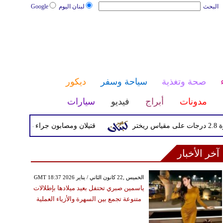
البحث
لبنان اليوم
Google
صحة وتغذية
سياحة وسفر
ديكور
مدونات
أبراج
فيديو
سيارات
قتيلان ومصابون جراء 14 غارة إسرائيلية على شرق وجنوب لبنان
آخر الأخبار
GMT 18:37 2026 الخميس ,22 كانون الثاني / يناير
ياسمين صبري تحتفل بعيد ميلادها بإطلالات
متنوعة تجمع بين السهرة والأزياء العملية