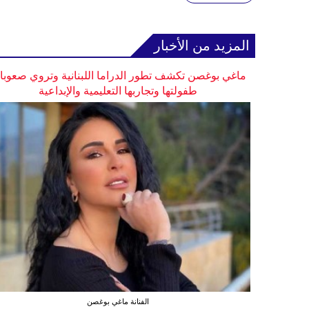
المزيد من الأخبار
ماغي بوغصن تكشف تطور الدراما اللبنانية وتروي صعوب
طفولتها وتجاربها التعليمية والإبداعية
الفنانة ماغي بوغصن