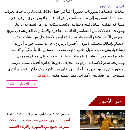
كاريس بشار
الرياض ـ لبنان اليوم
سجّلت النجمات السوريات حضوراً لافتاً في حفل Joy Awards 2026، حيث تحولت
السجادة البنفسجية إلى مساحة استعراض للأناقة الراقية والذوق الرفيع، في
مشاركة حملت رسائل فنية وجمالية عكست مكانة الدراما السورية عربياً.
وتنوّعت الإطلالات بين التصاميم العالمية الفاخرة والابتكارات الجريئة، في مزيج
جمع بين الكلاسيكية والعصرية، وبين الفخامة والأنوثة. كاريس بشار خطفت
الأنظار بإطلالة مخملية باللون الأخضر الزمردي، جاءت بقصة حورية أبرزت
رشاقتها، وتزينت بتفاصيل جانبية دقيقة منحت الفستان طابعاً ملكياً. واكتملت
إطلالتها بمجوهرات فاخرة ولمسات جمالية اعتمدت على مكياج سموكي
وتسريحة شعر كلاسيكية مرفوعة، لتحتفل بفوزها بجائزة أفضل ممثلة عربية
بحضور واثق وأنيق. بدورها، أطلت نور علي بفستان كلوش داكن بتصميم أنثوي
مستوحى من فساتين الأميرات، تميز بقصة مكش...
المزيد
آخر الأخبار الطبية
آخر الأخبار
GMT 18:37 2026 الخميس ,22 كانون الثاني / يناير
ياسمين صبري تحتفل بعيد ميلادها بإطلالات
متنوعة تجمع بين السهرة والأزياء العملية