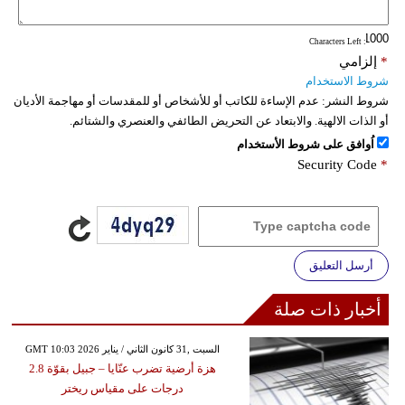
: Characters Left
*
إلزامي
شروط الاستخدام
شروط النشر:
عدم الإساءة للكاتب أو للأشخاص أو للمقدسات أو مهاجمة الأديان
أو الذات الالهية. والابتعاد عن التحريض الطائفي والعنصري والشتائم.
اُوافق على شروط الأستخدام
Security Code
*
أرسل التعليق
أخبار ذات صلة
GMT 10:03 2026 السبت ,31 كانون الثاني / يناير
هزة أرضية تضرب عنّايا – جبيل بقوّة 2.8
درجات على مقياس ريختر