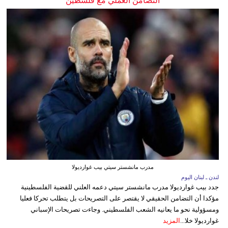
التضامن العملي مع فلسطين
مدرب مانشستر سيتي بيب غوارديولا
لندن ـ لبنان اليوم
جدد بيب غوارديولا مدرب مانشستر سيتي دعمه العلني للقضية الفلسطينية
مؤكدا أن التضامن الحقيقي لا يقتصر على التصريحات بل يتطلب تحركا فعليا
ومسؤولية نحو ما يعانيه الشعب الفلسطيني. وجاءت تصريحات الإسباني
غوارديولا خلا...
المزيد