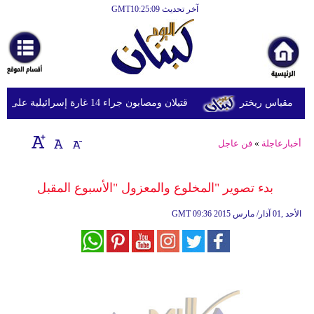
آخر تحديث GMT10:25:09
الرئيسية
أخبارعاجلة
رياضة
قتيلان ومصابون جراء 14 غارة إسرائيلية على شرق وجنوب لبنان
ثقافة
إقتصاد
أخبارعاجلة
»
فن عاجل
فن
بدء تصوير "المخلوع والمعزول "الأسبوع المقبل
وموسيقى
09:36 2015 الأحد ,01 آذار/ مارس
GMT
أزياء
صحة
وتغذية
سياحة