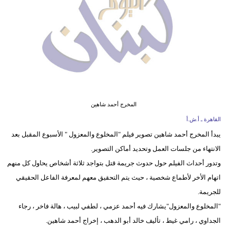
وسفر
ديكور
أخبار
إعلام
تعليم
المخرج أحمد شاهين
مرأة
القاهرة ـ أ.ش.أ
يبدأ المخرج أحمد شاهين تصوير فيلم "المخلوع والمعزول " الأسبوع المقبل بعد
أزياء
الانتهاء من جلسات العمل وتحديد أماكن التصوير.
إسلامية
وتدور أحداث الفيلم حول حدوث جريمة قتل بتواجد ثلاثة أشخاص يحاول كل منهم
علوم
اتهام الأخر لأطماع شخصية ، حيث يتم التحقيق معهم لمعرفة الفاعل الحقيقي
وتكنولوجيا
للجريمة.
"المخلوع والمعزول"يشارك فيه أحمد عزمي ، لطفي لبيب ، هالة فاخر ، رجاء
بيئة
الجداوي ، رامي غيط ، تأليف خالد أبو الدهب ، إخراج أحمد شاهين.