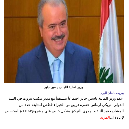
وزير المالية اللبناني ياسين جابر
بيروت ـ لبنان اليوم
عقد وزير المالية ياسين جابر اجتماعاً تنسيقياً مع مدير مكتب بيروت في البنك
الدولي انريكي ارماس حضره فريق من الخبراء خُصِّص لمتابعة عدد من
المشاريع قيد التنفيذ، وجرى التركيز بشكل خاص على مشروعLEAP ،(المخصص
لإعادة ا...
المزيد