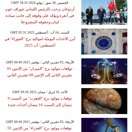
GMT 18:33 2026 الخميس ,30 تموز / يوليو
أردوغان يرحب بالرئيس اللبناني جوزاف عون
في أنقرة ويؤكد على وقوفه إلى جانب سيادة
لبنان وحقوقه المشروعةً
GMT 02:31 2025 السبت ,16 آب / أغسطس
أبرز الأحداث اليوميّة لمواليد برج "الجوزاء" في
أغسطس/ آب 2025
GMT 06:49 2021 الأربعاء ,03 تشرين الثاني / نوفمبر
توقعات مولود برج "الميزان" من الإثنين 01
تشرين الثاني إلى الإثنين 08 تشرين الثاني
GMT 09:26 2022 الأحد ,10 إبريل / نيسان
توقعات مولود برج "العقرب" من السبت 9
نيسان إلى السبت 16 نيسان أحداث جيدة
GMT 06:46 2021 الأربعاء ,03 تشرين الثاني / نوفمبر
توقعات مولود برج "العذراء" من الإثنين 01