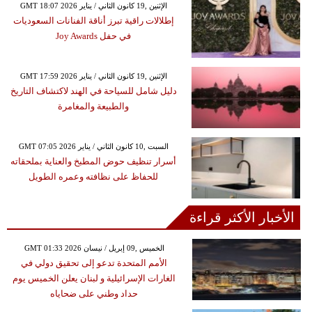
GMT 18:07 2026 الإثنين ,19 كانون الثاني / يناير
إطلالات راقية تبرز أناقة الفنانات السعوديات
في حفل Joy Awards
GMT 17:59 2026 الإثنين ,19 كانون الثاني / يناير
دليل شامل للسياحة في الهند لاكتشاف التاريخ
والطبيعة والمغامرة
GMT 07:05 2026 السبت ,10 كانون الثاني / يناير
أسرار تنظيف حوض المطبخ والعناية بملحقاته
للحفاظ على نظافته وعمره الطويل
الأخبار الأكثر قراءة
GMT 01:33 2026 الخميس ,09 إبريل / نيسان
الأمم المتحدة تدعو إلى تحقيق دولي في
الغارات الإسرائيلية و لبنان يعلن الخميس يوم
حداد وطني على ضحاياه