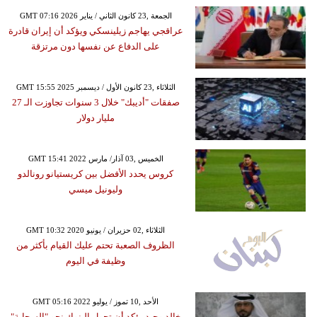
GMT 07:16 2026 الجمعة ,23 كانون الثاني / يناير
عراقجي يهاجم زيلينسكي ويؤكد أن إيران قادرة
على الدفاع عن نفسها دون مرتزقة
GMT 15:55 2025 الثلاثاء ,23 كانون الأول / ديسمبر
صفقات "أديبك" خلال 3 سنوات تجاوزت الـ 27
مليار دولار
GMT 15:41 2022 الخميس ,03 آذار/ مارس
كروس يحدد الأفضل بين كريستيانو رونالدو
وليونيل ميسي
GMT 10:32 2020 الثلاثاء ,02 حزيران / يونيو
الظروف الصعبة تحتم عليك القيام بأكثر من
وظيفة في اليوم
GMT 05:16 2022 الأحد ,10 تموز / يوليو
خالد وحيد يؤكد أن تحول البنوك نحو "السحابة"