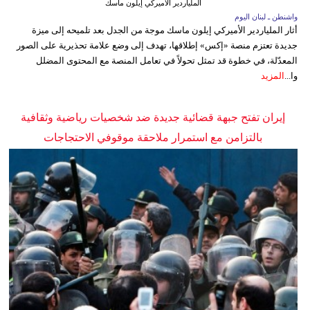
الملياردير الأميركي إيلون ماسك
واشنطن ـ لبنان اليوم
أثار الملياردير الأميركي إيلون ماسك موجة من الجدل بعد تلميحه إلى ميزة
جديدة تعتزم منصة «إكس» إطلاقها، تهدف إلى وضع علامة تحذيرية على الصور
المعدّلة، في خطوة قد تمثل تحولاً في تعامل المنصة مع المحتوى المضلل
وا...
المزيد
إيران تفتح جبهة قضائية جديدة ضد شخصيات رياضية وثقافية
بالتزامن مع استمرار ملاحقة موقوفي الاحتجاجات