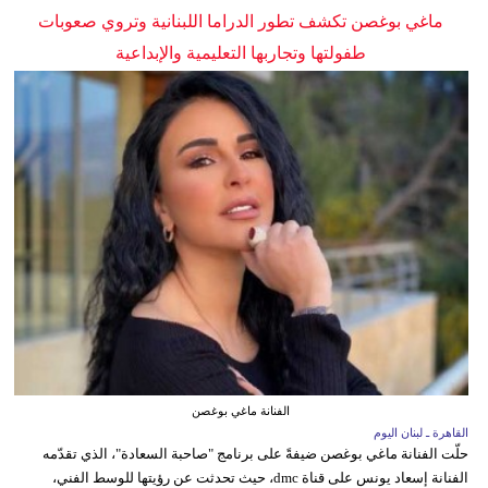
ماغي بوغصن تكشف تطور الدراما اللبنانية وتروي صعوبات
طفولتها وتجاربها التعليمية والإبداعية
الفنانة ماغي بوغصن
القاهرة ـ لبنان اليوم
حلّت الفنانة ماغي بوغصن ضيفةً على برنامج "صاحبة السعادة"، الذي تقدّمه
الفنانة إسعاد يونس على قناة dmc، حيث تحدثت عن رؤيتها للوسط الفني،