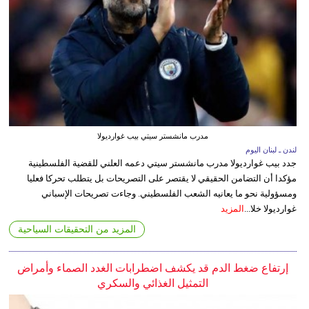
مدرب مانشستر سيتي بيب غوارديولا
لندن ـ لبنان اليوم
جدد بيب غوارديولا مدرب مانشستر سيتي دعمه العلني للقضية الفلسطينية
مؤكدا أن التضامن الحقيقي لا يقتصر على التصريحات بل يتطلب تحركا فعليا
ومسؤولية نحو ما يعانيه الشعب الفلسطيني. وجاءت تصريحات الإسباني
غوارديولا خلا...
المزيد
المزيد من التحقيقات السياحية
إرتفاع ضغط الدم قد يكشف اضطرابات الغدد الصماء وأمراض
التمثيل الغذائي والسكري