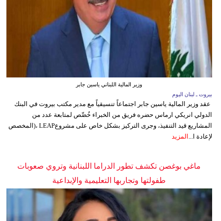
وزير المالية اللبناني ياسين جابر
بيروت ـ لبنان اليوم
عقد وزير المالية ياسين جابر اجتماعاً تنسيقياً مع مدير مكتب بيروت في البنك
الدولي انريكي ارماس حضره فريق من الخبراء خُصِّص لمتابعة عدد من
المشاريع قيد التنفيذ، وجرى التركيز بشكل خاص على مشروعLEAP ،(المخصص
لإعادة ا...
المزيد
ماغي بوغصن تكشف تطور الدراما اللبنانية وتروي صعوبات
طفولتها وتجاربها التعليمية والإبداعية