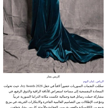
كاريس بشار
الرياض ـ لبنان اليوم
سجّلت النجمات السوريات حضوراً لافتاً في حفل Joy Awards 2026، حيث تحولت
السجادة البنفسجية إلى مساحة استعراض للأناقة الراقية والذوق الرفيع، في
مشاركة حملت رسائل فنية وجمالية عكست مكانة الدراما السورية عربياً.
وتنوّعت الإطلالات بين التصاميم العالمية الفاخرة والابتكارات الجريئة، في مزيج
جمع بين الكلاسيكية والعصرية، وبين الفخامة والأنوثة. كاريس بشار خطفت