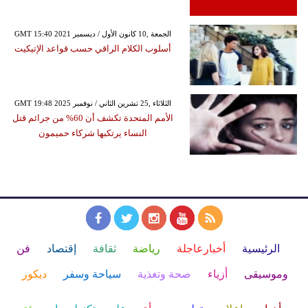
GMT 15:40 2021 الجمعة ,10 كانون الأول / ديسمبر
أسلوب الكلام الراقي حسب قواعد الإتيكيت
GMT 19:48 2025 الثلاثاء ,25 تشرين الثاني / نوفمبر
الأمم المتحدة تكشف أن 60% من جرائم قتل
النساء يرتكبها شركاء حميمون
الرئيسية
أخبارعاجلة
رياضة
ثقافة
إقتصاد
فن
وموسيقى
أزياء
صحة وتغذية
سياحة وسفر
ديكور