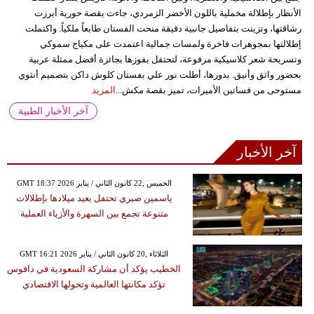
الأنظار بإطلالة مخملية باللون الأخضر الزمردي، جاءت بقصة حورية أبرزت
رشاقتها، وتزينت بتفاصيل جانبية دقيقة منحت الفستان طابعاً ملكياً. واكتملت
إطلالتها بمجوهرات فاخرة ولمسات جمالية اعتمدت على مكياج سموكي
وتسريحة شعر كلاسيكية مرفوعة، لتحتفل بفوزها بجائزة أفضل ممثلة عربية
بحضور واثق وأنيق. بدورها، أطلت نور علي بفستان كلوش داكن بتصميم أنثوي
مستوحى من فساتين الأميرات، تميز بقصة مكش...
المزيد
آخر الأخبار الطبية
آخر الأخبار
GMT 18:37 2026 الخميس ,22 كانون الثاني / يناير
ياسمين صبري تحتفل بعيد ميلادها بإطلالات
متنوعة تجمع بين السهرة والأزياء العملية
GMT 16:21 2026 الثلاثاء ,20 كانون الثاني / يناير
الخطيب يؤكد أن مشاركة السعودية في دافوس
تؤكد مكانتها العالمية وتحولها الاقتصادي