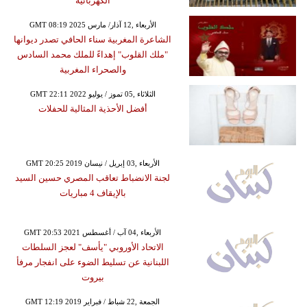
الكهربائية
GMT 08:19 2025 الأربعاء ,12 آذار/ مارس
الشاعرة المغربية سناء الحافي تصدر ديوانها
"ملك القلوب" إهداءً للملك محمد السادس
والصحراء المغربية
GMT 22:11 2022 الثلاثاء ,05 تموز / يوليو
أفضل الأحذية المثالية للحفلات
GMT 20:25 2019 الأربعاء ,03 إبريل / نيسان
لجنة الانضباط تعاقب المصري حسين السيد
بالإيقاف 4 مباريات
GMT 20:53 2021 الأربعاء ,04 آب / أغسطس
الاتحاد الأوروبي "يأسف" لعجز السلطات
اللبنانية عن تسليط الضوء على انفجار مرفأ
بيروت
GMT 12:19 2019 الجمعة ,22 شباط / فبراير