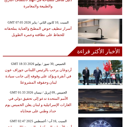
والطبيعة والمغامرة
GMT 07:05 2026 السبت ,10 كانون الثاني / يناير
أسرار تنظيف حوض المطبخ والعناية بملحقاته
للحفاظ على نظافته وعمره الطويل
الأخبار الأكثر قراءة
GMT 18:33 2026 الخميس ,30 تموز / يوليو
أردوغان يرحب بالرئيس اللبناني جوزاف عون
في أنقرة ويؤكد على وقوفه إلى جانب سيادة
لبنان وحقوقه المشروعةً
GMT 01:33 2026 الخميس ,09 إبريل / نيسان
الأمم المتحدة تدعو إلى تحقيق دولي في
الغارات الإسرائيلية و لبنان يعلن الخميس يوم
حداد وطني على ضحاياه
GMT 02:47 2025 السبت ,16 آب / أغسطس