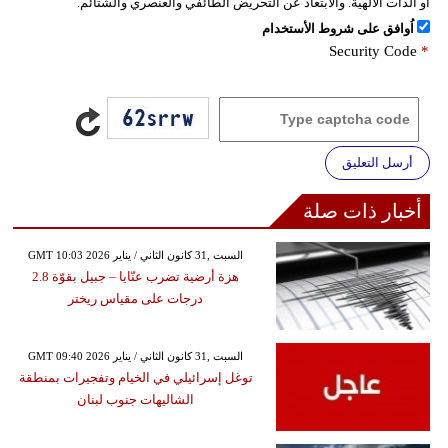
أو الذات الالهية. والابتعاد عن التحريض الطائفي والعنصري والشتائم.
اُوافق على شروط الأستخدام
Security Code
*
أرسل التعليق
أخبار ذات صلة
GMT 10:03 2026 السبت ,31 كانون الثاني / يناير
هزة أرضية تضرب عنّايا – جبيل بقوّة 2.8
درجات على مقياس ريختر
GMT 09:40 2026 السبت ,31 كانون الثاني / يناير
توغل إسرائيلي في الخيام وتفجيرات بمنطقة
الشاليهات جنوب لبنان