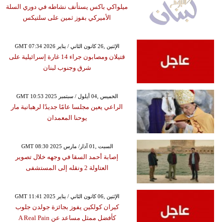
ميلواكي باكس يستأنف نشاطه في دوري السلة
الأميركي بفوز ثمين على سلتيكس
GMT 07:34 2026 الإثنين ,26 كانون الثاني / يناير
قتيلان ومصابون جراء 14 غارة إسرائيلية على
شرق وجنوب لبنان
GMT 10:53 2025 الخميس ,04 أيلول / سبتمبر
الراعي يعين مجلسا عامًا جديدًا لرهبانية مار
يوحنا المعمدان
GMT 08:30 2025 السبت ,01 آذار/ مارس
إصابة أحمد السقا في وجهه خلال تصوير
العتاولة 2 ونقله إلى المستشفى
GMT 11:41 2025 الإثنين ,06 كانون الثاني / يناير
كيران كولكين يفوز بجائزة جولدن جلوب
كأفضل ممثل مساعد عن A Real Pain