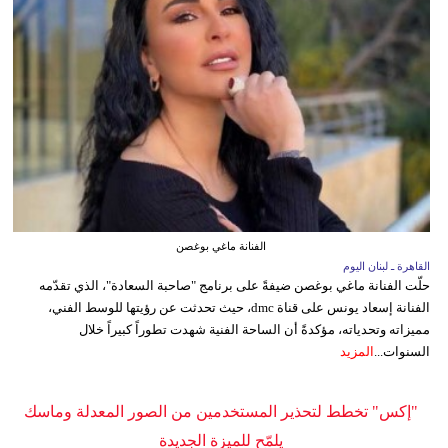
الفنانة ماغي بوغصن
القاهرة ـ لبنان اليوم
حلّت الفنانة ماغي بوغصن ضيفةً على برنامج "صاحبة السعادة"، الذي تقدّمه
الفنانة إسعاد يونس على قناة dmc، حيث تحدثت عن رؤيتها للوسط الفني،
مميزاته وتحدياته، مؤكدةً أن الساحة الفنية شهدت تطوراً كبيراً خلال
السنوات...
المزيد
"إكس" تخطط لتحذير المستخدمين من الصور المعدلة وماسك
يلمّح للميزة الجديدة