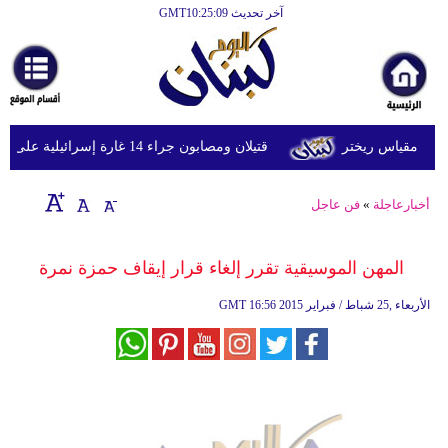
آخر تحديث GMT10:25:09
الرئيسية
أخبارعاجلة
رياضة
قتيلان ومصابون جراء 14 غارة إسرائيلية على شرق وجنوب لبنان
ثقافة
إقتصاد
أخبارعاجلة
»
فن عاجل
فن
المهن الموسيقية تقرر إلغاء قرار إيقاف حمزة نمرة
وموسيقى
16:56 2015 الأربعاء ,25 شباط / فبراير
GMT
أزياء
صحة
وتغذية
سياحة