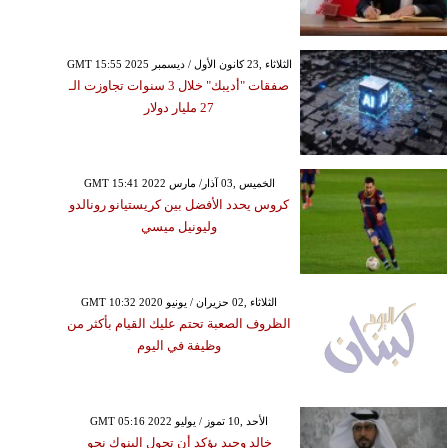
GMT 15:55 2025 الثلاثاء ,23 كانون الأول / ديسمبر
صفقات "أديبك" خلال 3 سنوات تجاوزت الـ
27 مليار دولار
GMT 15:41 2022 الخميس ,03 آذار/ مارس
كروس يحدد الأفضل بين كريستيانو رونالدو
وليونيل ميسي
GMT 10:32 2020 الثلاثاء ,02 حزيران / يونيو
الظروف الصعبة تحتم عليك القيام بأكثر من
وظيفة في اليوم
GMT 05:16 2022 الأحد ,10 تموز / يوليو
خالد وحيد يؤكد أن تحول البنوك نحو