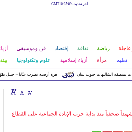
آخر تحديث GMT10:25:09
عاجلة
رياضة
ثقافة
إقتصاد
فن وموسيقى
أزياء
تعليم
مرأة
أزياء إسلامية
علوم وتكنولوجيا
بيئة
ة الشاليهات جنوب لبنان
هزة أرضية تضرب عنّايا – جبيل بقوّة 2.8 درجات على مقياس ريختر