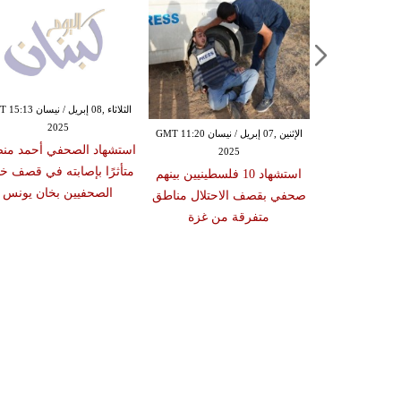
الثلاثاء ,08 إبريل / نيسا
2025
الثلاثاء ,01 إبريل / نيسان GMT 17:41
الإثنين ,07 إبريل / نيسان GMT 11:20
استشهاد الصحفي أحمد من
2025
20
متأثرًا بإصابته في قصف خ
في محمد صالح
استشهاد 10 فلسطينيين بينهم
الصحفيين بخان يونس
وأطفاله الثلاثة
صحفي بقصف الاحتلال مناطق
يلي استهدف
متفرقة من غزة
نة خان يونس