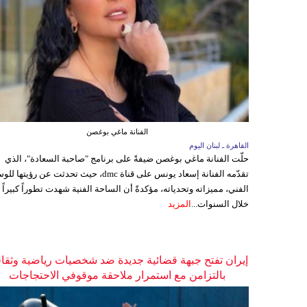
الفنانة ماغي بوغصن
القاهرة ـ لبنان اليوم
حلّت الفنانة ماغي بوغصن ضيفةً على برنامج "صاحبة السعادة"، الذي
تقدّمه الفنانة إسعاد يونس على قناة dmc، حيث تحدثت عن رؤيتها
الفني، مميزاته وتحدياته، مؤكدةً أن الساحة الفنية شهدت تطوراً كبيراً
خلال السنوات...
المزيد
إيران تفتح جبهة قضائية جديدة ضد شخصيات رياضية وثقاف
بالتزامن مع استمرار ملاحقة موقوفي الاحتجاجات