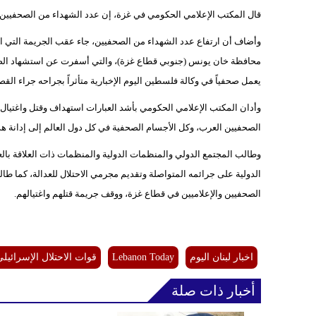
قال المكتب الإعلامي الحكومي في غزة، إن عدد الشهداء من الصحفيين ارتفع إلى 211 شهيداً صحفياً منذ بداية حرب الإبادة الجما
وأضاف أن ارتفاع عدد الشهداء من الصحفيين، جاء عقب الجريمة التي ا
محافظة خان يونس (جنوبي قطاع غزة)، والتي أسفرت عن استشهاد الص
يعمل صحفياً في وكالة فلسطين اليوم الإخبارية متأثراً بجراحه جراء الق
وأدان المكتب الإعلامي الحكومي بأشد العبارات استهداف وقتل واغتيال ال
الصحفيين العرب، وكل الأجسام الصحفية في كل دول العالم إلى إدانة هذ
وطالب المجتمع الدولي والمنظمات الدولية والمنظمات ذات العلاقة بالع
الدولية على جرائمه المتواصلة وتقديم مجرمي الاحتلال للعدالة، كما ط
الصحفيين والإعلاميين في قطاع غزة، ووقف جريمة قتلهم واغتيالهم.
اخبار لبنان اليوم
Lebanon Today
قوات الاحتلال الإسرائيلي
أخبار ذات صلة