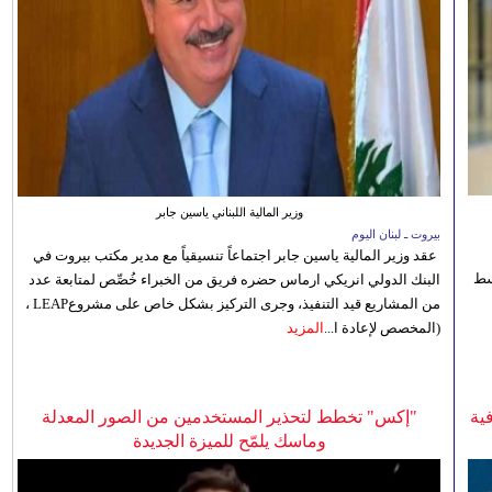
وزير المالية اللبناني ياسين جابر
بيروت ـ لبنان اليوم
عقد وزير المالية ياسين جابر اجتماعاً تنسيقياً مع مدير مكتب بيروت في
 للوسط
البنك الدولي انريكي ارماس حضره فريق من الخبراء خُصِّص لمتابعة عدد
من المشاريع قيد التنفيذ، وجرى التركيز بشكل خاص على مشروعLEAP ،
(المخصص لإعادة ا...
المزيد
ية
"إكس" تخطط لتحذير المستخدمين من الصور المعدلة
وماسك يلمّح للميزة الجديدة