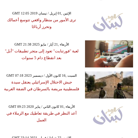
GMT 12:05 2019 الإثنين ,01 إبريل / نيسان
ترى الأمور من منظار واقعي تتوسع أعمالك
وتحرز أرباحًا
GMT 21:38 2025 الأربعاء ,21 أيار / مايو
لعبة "فورتنايت" تعود إلى متجر تطبيقات "أبل"
بعد انقطاع دام 5 سنوات
GMT 07:18 2023 السبت ,16 كانون الأول / ديسمبر
جيش الاحتلال الإسرائيلي يعتقل سيدة
فلسطينية مريضة بالسرطان في الضفة الغربية
GMT 09:23 2020 الأربعاء ,01 كانون الثاني / يناير
أعد النظر في طريقة تعاطيك مع الزملاء في
العمل
GMT 23:14 2021 الإثنين ,22 شباط / فبراير