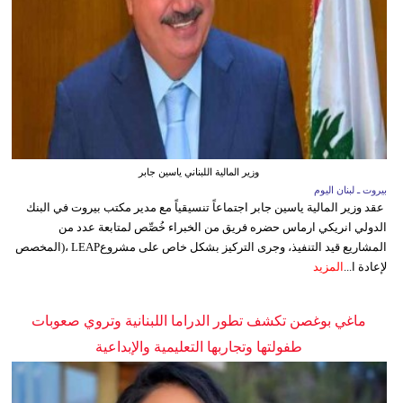
وزير المالية اللبناني ياسين جابر
بيروت ـ لبنان اليوم
عقد وزير المالية ياسين جابر اجتماعاً تنسيقياً مع مدير مكتب بيروت في البنك
الدولي انريكي ارماس حضره فريق من الخبراء خُصِّص لمتابعة عدد من
المشاريع قيد التنفيذ، وجرى التركيز بشكل خاص على مشروعLEAP ،(المخصص
لإعادة ا...
المزيد
ماغي بوغصن تكشف تطور الدراما اللبنانية وتروي صعوبات
طفولتها وتجاربها التعليمية والإبداعية