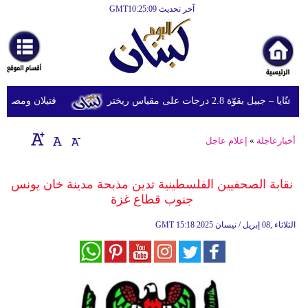
آخر تحديث GMT10:25:09
الرئيسية
أخبارعاجلة
رياضة
قوّة 2.8 درجات على مقياس ريختر
قتيلان ومصابون جراء 14 غارة إسرائيلية على شرق 
ثقافة
إقتصاد
أخبارعاجلة
»
إعلام عاجل
فن
نقابة الصحفيين الفلسطينية تدين مذبحة مدينة خان يونس
وموسيقى
جنوب قطاع غزة
أزياء
15:18 2025 الثلاثاء ,08 إبريل / نيسان
GMT
صحة
وتغذية
سياحة