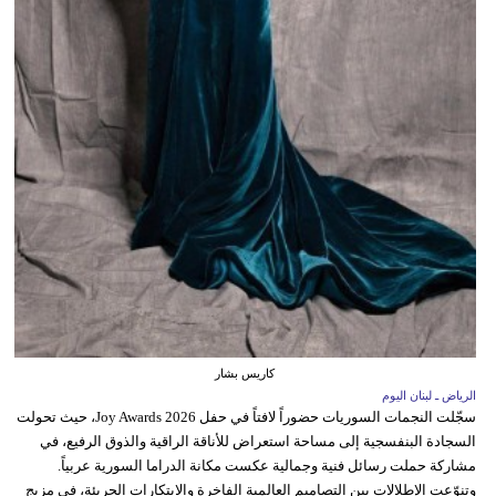
كاريس بشار
الرياض ـ لبنان اليوم
سجّلت النجمات السوريات حضوراً لافتاً في حفل Joy Awards 2026، حيث تحولت
السجادة البنفسجية إلى مساحة استعراض للأناقة الراقية والذوق الرفيع، في
مشاركة حملت رسائل فنية وجمالية عكست مكانة الدراما السورية عربياً.
وتنوّعت الإطلالات بين التصاميم العالمية الفاخرة والابتكارات الجريئة، في مزيج