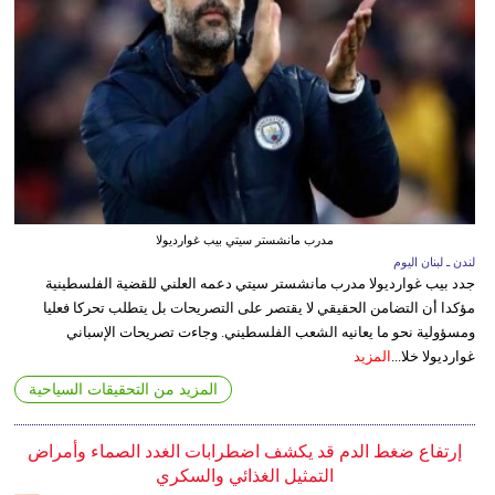
مدرب مانشستر سيتي بيب غوارديولا
لندن ـ لبنان اليوم
جدد بيب غوارديولا مدرب مانشستر سيتي دعمه العلني للقضية الفلسطينية
مؤكدا أن التضامن الحقيقي لا يقتصر على التصريحات بل يتطلب تحركا فعليا
ومسؤولية نحو ما يعانيه الشعب الفلسطيني. وجاءت تصريحات الإسباني
غوارديولا خلا...
المزيد
المزيد من التحقيقات السياحية
إرتفاع ضغط الدم قد يكشف اضطرابات الغدد الصماء وأمراض
التمثيل الغذائي والسكري