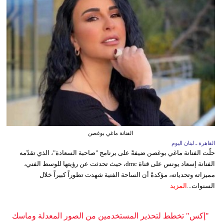
الفنانة ماغي بوغصن
القاهرة ـ لبنان اليوم
حلّت الفنانة ماغي بوغصن ضيفةً على برنامج "صاحبة السعادة"، الذي تقدّمه
الفنانة إسعاد يونس على قناة dmc، حيث تحدثت عن رؤيتها للوسط الفني،
مميزاته وتحدياته، مؤكدةً أن الساحة الفنية شهدت تطوراً كبيراً خلال
السنوات...
المزيد
"إكس" تخطط لتحذير المستخدمين من الصور المعدلة وماسك