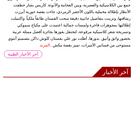
جمع بين الكلاسيكية والعصرية، وبين الفخامة والأنوثة. كاريس بشار خطفت
الأنظار بإطلالة مخملية باللون الأخضر الزمردي، جاءت بقصة حورية أبرزت
رشاقتها، وتزينت بتفاصيل جانبية دقيقة منحت الفستان طابعاً ملكياً. واكتملت
إطلالتها بمجوهرات فاخرة ولمسات جمالية اعتمدت على مكياج سموكي
وتسريحة شعر كلاسيكية مرفوعة، لتحتفل بفوزها بجائزة أفضل ممثلة عربية
بحضور واثق وأنيق. بدورها، أطلت نور علي بفستان كلوش داكن بتصميم أنثوي
مستوحى من فساتين الأميرات، تميز بقصة مكش...
المزيد
آخر الأخبار الطبية
آخر الأخبار