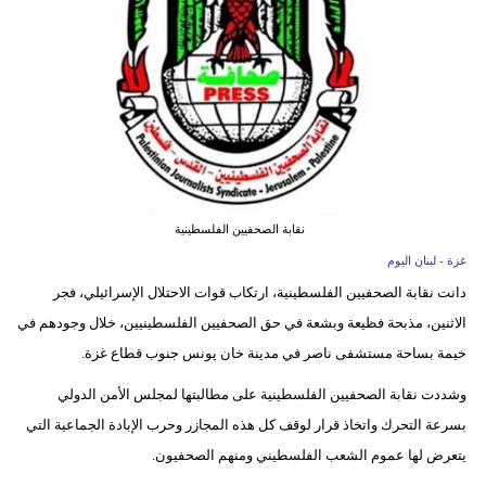
وسفر
ديكور
أخبار
إعلام
تعليم
نقابة الصحفيين الفلسطينية
مرأة
غزة - لبنان اليوم
دانت نقابة الصحفيين الفلسطينية، ارتكاب قوات الاحتلال الإسرائيلي، فجر
أزياء
الاثنين، مذبحة فظيعة وبشعة في حق الصحفيين الفلسطينيين، خلال وجودهم في
إسلامية
خيمة بساحة مستشفى ناصر في مدينة خان يونس جنوب قطاع غزة.
علوم
وشددت نقابة الصحفيين الفلسطينية على مطالبتها لمجلس الأمن الدولي
وتكنولوجيا
بسرعة التحرك واتخاذ قرار لوقف كل هذه المجازر وحرب الإبادة الجماعية التي
بيئة
يتعرض لها عموم الشعب الفلسطيني ومنهم الصحفيون.