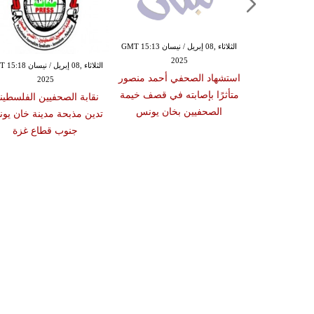
الثلاثاء ,08 إبريل / نيسان GMT 15:13
2025
الثلاثاء ,01 إبريل / نيسان GMT 17:41
الثلاثاء ,08 إبريل / نيسا
استشهاد الصحفي أحمد منصور
2025
20
متأثرًا بإصابته في قصف خيمة
في محمد صالح
نقابة الصحفيين الفلسطيني
الصحفيين بخان يونس
وأطفاله الثلاثة
تدين مذبحة مدينة خان يو
يلي استهدف
جنوب قطاع غزة
نة خان يونس