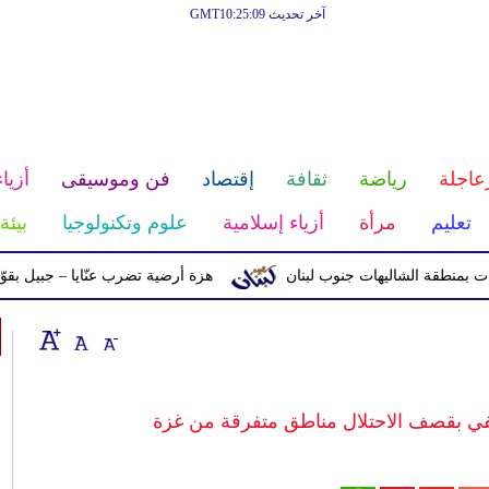
آخر تحديث GMT10:25:09
عاجلة
رياضة
ثقافة
إقتصاد
فن وموسيقى
أزياء
تعليم
مرأة
أزياء إسلامية
علوم وتكنولوجيا
بيئة
ة الشاليهات جنوب لبنان
هزة أرضية تضرب عنّايا – جبيل بقوّة 2.8 درجات على مقياس ريختر