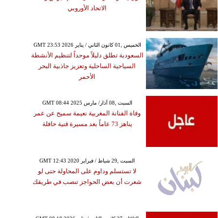
الاتحاد الأوروبي
GMT 23:53 2026 الخميس ,01 كانون الثاني / يناير
السعودية تطلق دليلاً موحداً لتنظيم الأنشطة
السياحية الساحلية وتعزيز جاذبية البحر
الأحمر
GMT 08:44 2025 السبت ,08 آذار/ مارس
وفاة الفنانة المغربية نعيمة سميح عن عمر
يناهز 73 عاماً بعد مسيرة فنية حافلة
GMT 12:43 2020 السبت ,29 شباط / فبراير
لا تستسلم وداوم على المحاولة حتى لو
شعرت أن بعض الحواجز تنصب في طريقك