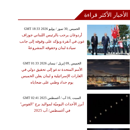
الأخبار الأكثر قراءة
GMT 18:33 2026 الخميس ,30 تموز / يوليو
أردوغان يرحب بالرئيس اللبناني جوزاف
عون في أنقرة ويؤكد على وقوفه إلى جانب
سيادة لبنان وحقوقه المشروعةً
GMT 01:33 2026 الخميس ,09 إبريل / نيسان
الأمم المتحدة تدعو إلى تحقيق دولي في
الغارات الإسرائيلية و لبنان يعلن الخميس
يوم حداد وطني على ضحاياه
GMT 02:41 2025 السبت ,16 آب / أغسطس
أبرز الأحداث اليوميّة لمواليد برج "القوس"
في أغسطس/ آب 2025