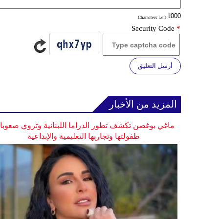
: Characters Left
Security Code
*
أرسل التعليق
المزيد من الأخبار
ماغي بوغصن تكشف تطور الدراما اللبنانية وتروي صعوب
طفولتها وتجاربها التعليمية والإبداعية