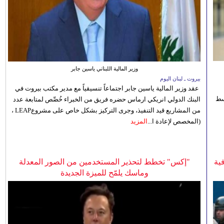
وزير المالية اللبناني ياسين جابر
بيروت ـ لبنان اليوم
عقد وزير المالية ياسين جابر اجتماعاً تنسيقياً مع مدير مكتب بيروت في
 للوسط
البنك الدولي انريكي ارماس حضره فريق من الخبراء خُصِّص لمتابعة عدد
من المشاريع قيد التنفيذ، وجرى التركيز بشكل خاص على مشروعLEAP ،
(المخصص لإعادة ا...
المزيد
ية
"إكس" تخطط لتحذير المستخدمين من الصور المعدلة
وماسك يلمّح للميزة الجديدة