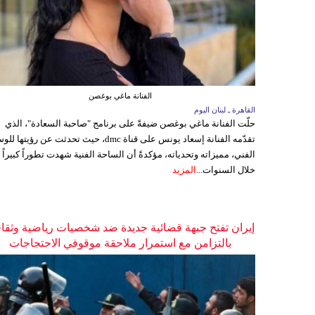
الفنانة ماغي بوغصن
القاهرة ـ لبنان اليوم
حلّت الفنانة ماغي بوغصن ضيفةً على برنامج "صاحبة السعادة"، الذي
تقدّمه الفنانة إسعاد يونس على قناة dmc، حيث تحدثت عن رؤيتها
الفني، مميزاته وتحدياته، مؤكدةً أن الساحة الفنية شهدت تطوراً كبيراً
خلال السنوات...
المزيد
إيران تفتح جبهة قضائية جديدة ضد شخصيات رياضية وثقاف
بالتزامن مع استمرار ملاحقة موقوفي الاحتجاجات