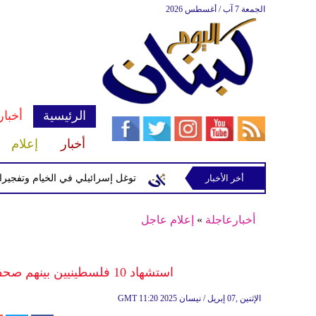
الجمعة 7 آب / أغسطس 2026
الرئيسية
أخبار
أخبار
إعلام
سرائيلية في رب ثلاثين
أخر الأخبار
توغل إسرائيلي في الخيام وتفجيرات بمنطق
أخبارعاجلة
»
إعلام عاجل
استشهاد 10 فلسطينيين بينهم صحفي بقصف الاحتلال مناطق متفرقة من غزة
11:20 2025 الإثنين ,07 إبريل / نيسان
GMT