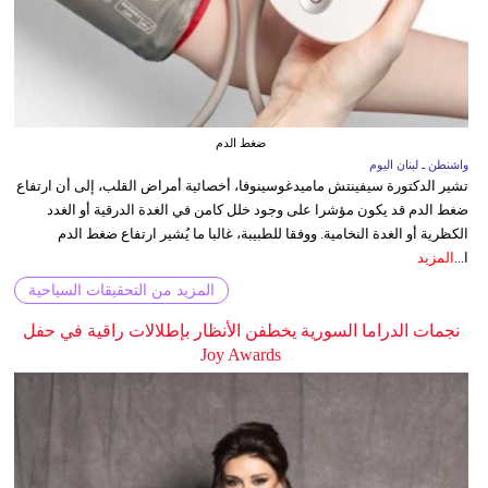
ضغط الدم
واشنطن ـ لبنان اليوم
تشير الدكتورة سيفينتش ماميدغوسينوفا، أخصائية أمراض القلب، إلى أن ارتفاع
ضغط الدم قد يكون مؤشرا على وجود خلل كامن في الغدة الدرقية أو الغدد
الكظرية أو الغدة النخامية. ووفقا للطبيبة، غالبا ما يُشير ارتفاع ضغط الدم
ا...
المزيد
المزيد من التحقيقات السياحية
نجمات الدراما السورية يخطفن الأنظار بإطلالات راقية في حفل
Joy Awards