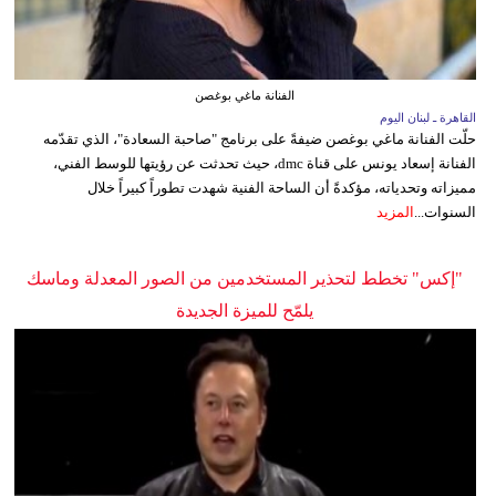
الفنانة ماغي بوغصن
القاهرة ـ لبنان اليوم
حلّت الفنانة ماغي بوغصن ضيفةً على برنامج "صاحبة السعادة"، الذي تقدّمه
الفنانة إسعاد يونس على قناة dmc، حيث تحدثت عن رؤيتها للوسط الفني،
مميزاته وتحدياته، مؤكدةً أن الساحة الفنية شهدت تطوراً كبيراً خلال
السنوات...
المزيد
"إكس" تخطط لتحذير المستخدمين من الصور المعدلة وماسك
يلمّح للميزة الجديدة