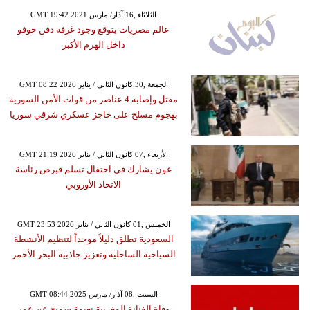
GMT 19:42 2021 الثلاثاء ,16 آذار/ مارس
عالم مصريات يتوقع وجود غرفة دفن خوفو
داخل الهرم الأكبر
GMT 08:22 2026 الجمعة ,30 كانون الثاني / يناير
مقتل وإصابة 4 عناصر من قوات الأمن السورية
بهجوم مسلح على حاجز عسكري شرقي سوريا
GMT 21:19 2026 الأربعاء ,07 كانون الثاني / يناير
عون يشارك في احتفال تسلم قبرص رئاسة
الاتحاد الأوروبي
GMT 23:53 2026 الخميس ,01 كانون الثاني / يناير
السعودية تطلق دليلاً موحداً لتنظيم الأنشطة
السياحية الساحلية وتعزيز جاذبية البحر الأحمر
GMT 08:44 2025 السبت ,08 آذار/ مارس
وفاة الفنانة المغربية نعيمة سميح عن عمر