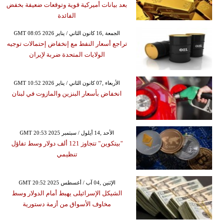
بعد بيانات أميركية قوية وتوقعات ضعيفة بخفض
الفائدة
GMT 08:05 2026 الجمعة ,16 كانون الثاني / يناير
تراجع أسعار النفط مع إنخفاض إحتمالات توجيه
الولايات المتحدة ضربة لإيران
GMT 10:52 2026 الأربعاء ,07 كانون الثاني / يناير
انخفاض بأسعار البنزين والمازوت في لبنان
GMT 20:53 2025 الأحد ,14 أيلول / سبتمبر
"بيتكوين" تتجاوز 121 ألف دولار وسط تفاؤل
تنظيمي
GMT 20:52 2025 الإثنين ,04 آب / أغسطس
الشيكل الإسرائيلى يهبط أمام الدولار وسط
مخاوف الأسواق من أزمة دستورية