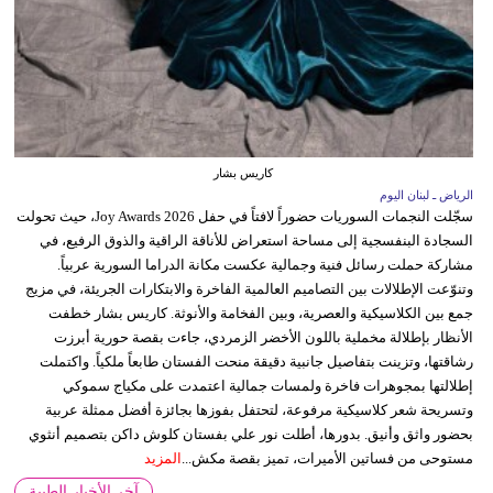
كاريس بشار
الرياض ـ لبنان اليوم
سجّلت النجمات السوريات حضوراً لافتاً في حفل Joy Awards 2026، حيث تحولت
السجادة البنفسجية إلى مساحة استعراض للأناقة الراقية والذوق الرفيع، في
مشاركة حملت رسائل فنية وجمالية عكست مكانة الدراما السورية عربياً.
وتنوّعت الإطلالات بين التصاميم العالمية الفاخرة والابتكارات الجريئة، في مزيج
جمع بين الكلاسيكية والعصرية، وبين الفخامة والأنوثة. كاريس بشار خطفت
الأنظار بإطلالة مخملية باللون الأخضر الزمردي، جاءت بقصة حورية أبرزت
رشاقتها، وتزينت بتفاصيل جانبية دقيقة منحت الفستان طابعاً ملكياً. واكتملت
إطلالتها بمجوهرات فاخرة ولمسات جمالية اعتمدت على مكياج سموكي
وتسريحة شعر كلاسيكية مرفوعة، لتحتفل بفوزها بجائزة أفضل ممثلة عربية
بحضور واثق وأنيق. بدورها، أطلت نور علي بفستان كلوش داكن بتصميم أنثوي
مستوحى من فساتين الأميرات، تميز بقصة مكش...
المزيد
آخر الأخبار الطبية