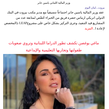
وزير المالية اللبناني ياسين جابر
بيروت ـ لبنان اليوم
عقد وزير المالية ياسين جابر اجتماعاً تنسيقياً مع مدير مكتب بيروت في البنك
الدولي انريكي ارماس حضره فريق من الخبراء خُصِّص لمتابعة عدد من
المشاريع قيد التنفيذ، وجرى التركيز بشكل خاص على مشروعLEAP ،(المخصص
لإعادة ا...
المزيد
ماغي بوغصن تكشف تطور الدراما اللبنانية وتروي صعوبات
طفولتها وتجاربها التعليمية والإبداعية