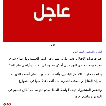
وسفر
ديكور
أخبار
إعلام
تعليم
عاجل
القدس المحتلة - لبنان اليوم
مرأة
حذرت قوات الاحتلال الإسرائيلى، العمال في بلدتي العبيدية ودار صلاح شرق
أزياء
مدينة بيت لحم، من التوجه إلى أماكن عملهم في القدس وأراضي عام 1948.
إسلامية
واقتحمت قوات الاحتلال البلدتين، وألصقت منشورات على أعمدة الكهرباء،
جدران المنازل والمحلات التجارية، كما ألقت عددًا منها في الشوارع.
علوم
وتكنولوجيا
وتتضمن المنشورات تهديدًا واضحًا للعمال بعدم التوجه إلى أماكن عملهم في
القدس ومناطق أخرى.
بيئة