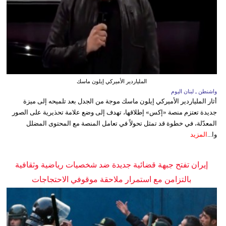
الملياردير الأميركي إيلون ماسك
واشنطن ـ لبنان اليوم
أثار الملياردير الأميركي إيلون ماسك موجة من الجدل بعد تلميحه إلى ميزة
جديدة تعتزم منصة «إكس» إطلاقها، تهدف إلى وضع علامة تحذيرية على الصور
المعدّلة، في خطوة قد تمثل تحولاً في تعامل المنصة مع المحتوى المضلل
وا...
المزيد
إيران تفتح جبهة قضائية جديدة ضد شخصيات رياضية وثقافية
بالتزامن مع استمرار ملاحقة موقوفي الاحتجاجات