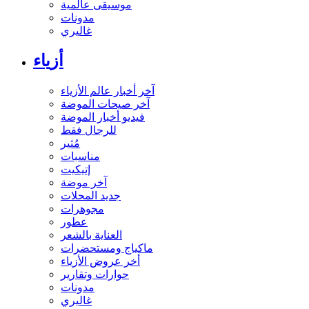
موسيقى عالمية
مدونات
غاليري
أزياء
آخر أخبار عالم الأزياء
آخر صيحات الموضة
فيديو أخبار الموضة
للرجال فقط
مُثير
مناسبات
إتيكيت
آخر موضة
جديد المحلات
مجوهرات
عطور
العناية بالشعر
ماكياج ومستحضرات
أخر عروض الأزياء
حوارات وتقارير
مدونات
غاليري