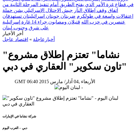
في قطاع غزة الأمر الذي يفتح الطريق أمام تنفيذ المرحلة الثانية من
اتفاق وقف إطلاق النار
جيش الاحتلال الإسرائيلي يشن حملة
اعتقالات واسعة في طولكرم
ضربتان جويتان إسرائيليتان تستهدفان
عنصرين في حزب الله
قتيلان ومصابون جراء 14 غارة إسرائيلية
على شرق وجنوب لبنان
أخر الأخبار
أخبارعاجلة
»
اقتصاد عاجل
"نشاما" تعتزم إطلاق مشروع
"تاون سكوير" العقاري في دبي
06:40 2015 الأربعاء ,04 آذار/ مارس
GMT
شركة نشاما في الإمارات
دبي – العرب اليوم