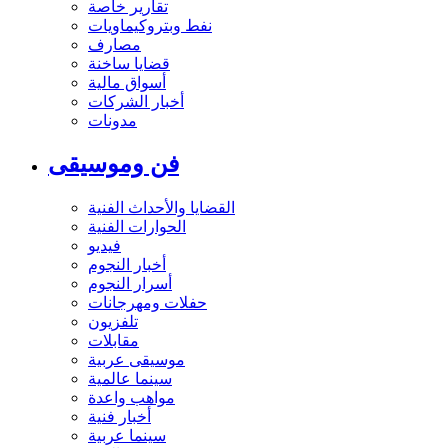
تقارير خاصة
نفط وبتروكيماويات
مصارف
قضايا ساخنة
أسواق مالية
أخبار الشركات
مدونات
فن وموسيقى
القضايا والأحداث الفنية
الحوارات الفنية
فيديو
أخبار النجوم
أسرار النجوم
حفلات ومهرجانات
تلفزيون
مقابلات
موسيقى عربية
سينما عالمية
مواهب واعدة
أخبار فنية
سينما عربية