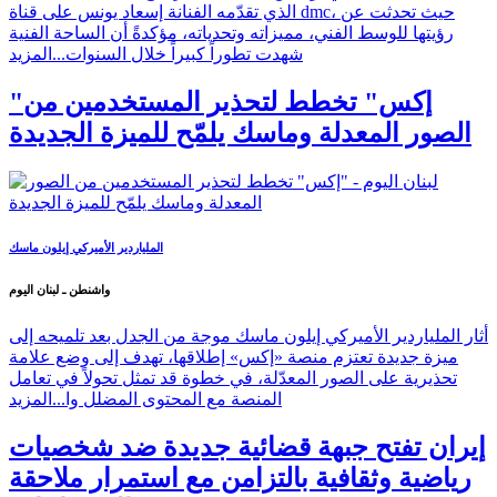
الذي تقدّمه الفنانة إسعاد يونس على قناة dmc، حيث تحدثت عن
رؤيتها للوسط الفني، مميزاته وتحدياته، مؤكدةً أن الساحة الفنية
شهدت تطوراً كبيراً خلال السنوات...
المزيد
"إكس" تخطط لتحذير المستخدمين من
الصور المعدلة وماسك يلمّح للميزة الجديدة
الملياردير الأميركي إيلون ماسك
واشنطن ـ لبنان اليوم
أثار الملياردير الأميركي إيلون ماسك موجة من الجدل بعد تلميحه إلى
ميزة جديدة تعتزم منصة «إكس» إطلاقها، تهدف إلى وضع علامة
تحذيرية على الصور المعدّلة، في خطوة قد تمثل تحولاً في تعامل
المنصة مع المحتوى المضلل وا...
المزيد
إيران تفتح جبهة قضائية جديدة ضد شخصيات
رياضية وثقافية بالتزامن مع استمرار ملاحقة