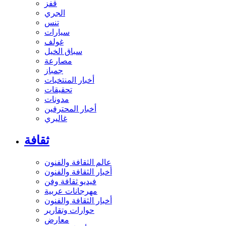
قفز
الجري
تنس
سيارات
غولف
سباق الخيل
مصارعة
جمباز
أخبار المنتخبات
تحقيقات
مدونات
أخبار المحترفين
غاليري
ثقافة
عالم الثقافة والفنون
أخبار الثقافة والفنون
فيديو ثقافة وفن
مهرجانات عربية
أخبار الثقافة والفنون
حوارات وتقارير
معارض