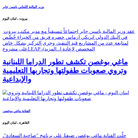
وزير المالية اللبناني ياسين جابر
بيروت ـ لبنان اليوم
عقد وزير المالية ياسين جابر اجتماعاً تنسيقياً مع مدير مكتب بيروت
في البنك الدولي انريكي ارماس حضره فريق من الخبراء خُصِّص
لمتابعة عدد من المشاريع قيد التنفيذ، وجرى التركيز بشكل خاص
على مشروعLEAP ،(المخصص لإعادة ا...
المزيد
ماغي بوغصن تكشف تطور الدراما اللبنانية
وتروي صعوبات طفولتها وتجاربها التعليمية
والإبداعية
الفنانة ماغي بوغصن
القاهرة ـ لبنان اليوم
حلّت الفنانة ماغي بوغصن ضيفةً على برنامج "صاحبة السعادة"،