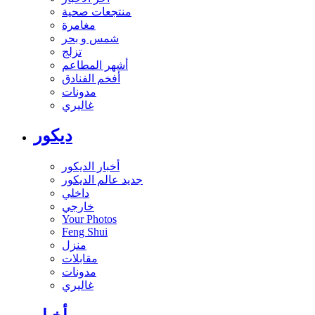
منتجعات صحية
مغامرة
شمس و بحر
تزلج
أشهر المطاعم
أفخم الفنادق
مدونات
غاليري
ديكور
أخبار الديكور
جديد عالم الديكور
داخلي
خارجي
Your Photos
Feng Shui
منزل
مقابلات
مدونات
غاليري