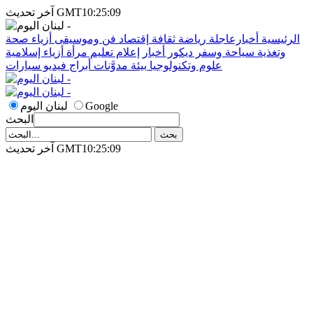
آخر تحديث GMT10:25:09
الرئيسية
أخبارعاجلة
رياضة
ثقافة
إقتصاد
فن وموسيقى
أزياء
صحة
وتغذية
سياحة وسفر
ديكور
أخبار
إعلام
تعليم
مرأة
أزياء إسلامية
علوم وتكنولوجيا
بيئة
مدوَّنات
أبراج
فيديو
سيارات
Google
لبنان اليوم
البحث
آخر تحديث GMT10:25:09