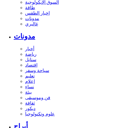
السوق الإيكولوجية
طاقة
اخبار الطقس
مدونات
غاليري
مدونات
أخبار
رياضة
ستايل
اقتصاد
سياحة وسفر
تعليم
إعلام
نساء
بيئة
فن وموسيقى
ثقافة
ديكور
علوم وتكنولوجيا
أبراج