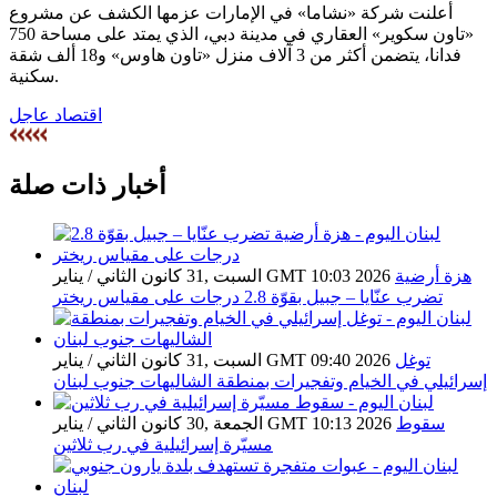
أعلنت شركة «نشاما» في الإمارات عزمها الكشف عن مشروع
«تاون سكوير» العقاري في مدينة دبي، الذي يمتد على مساحة 750
فدانا، يتضمن أكثر من 3 آلاف منزل «تاون هاوس» و18 ألف شقة
سكنية.
اقتصاد عاجل
أخبار ذات صلة
هزة أرضية
السبت ,31 كانون الثاني / يناير GMT 10:03 2026
تضرب عنّايا – جبيل بقوّة 2.8 درجات على مقياس ريختر
توغل
السبت ,31 كانون الثاني / يناير GMT 09:40 2026
إسرائيلي في الخيام وتفجيرات بمنطقة الشاليهات جنوب لبنان
سقوط
الجمعة ,30 كانون الثاني / يناير GMT 10:13 2026
مسيّرة إسرائيلية في رب ثلاثين