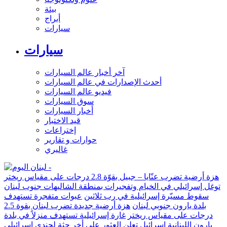
بيئة
أبراج
سيارات
سيارات
آخر أخبار عالم السيارات
أحدث الإصدارات في عالم السيارات
فيديو عالم السيارات
سوق السيارات
أخبار السيارات
قيد الاختبار
إختراعات
حوارات و تقارير
غاليري
هزة أرضية تضرب عنّايا – جبيل بقوّة 2.8 درجات على مقياس ريختر
توغل إسرائيلي في الخيام وتفجيرات بمنطقة الشاليهات جنوب لبنان
سقوط مسيّرة إسرائيلية في رب ثلاثين
عبوات متفجرة تستهدف
بلدة يارون جنوبي لبنان
هزة أرضية جديدة تضرب لبنان بقوة 2.5
درجات على مقياس ريختر
غارة إسرائيلية تستهدف منزلاً في بلدة
يارون اللبنانية
إسرائيل تعلن العثور على أخر جثة لجندي إسرائيلي