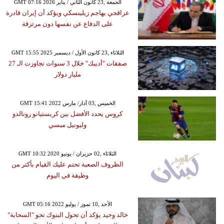
GMT 07:16 2026 الجمعة ,23 كانون الثاني / يناير
عراقجي يهاجم زيلينسكي ويؤكد أن إيران قادرة
على الدفاع عن نفسها دون مرتزقة
GMT 15:55 2025 الثلاثاء ,23 كانون الأول / ديسمبر
صفقات "أديبك" خلال 3 سنوات تجاوزت الـ 27
مليار دولار
GMT 15:41 2022 الخميس ,03 آذار/ مارس
كروس يحدد الأفضل بين كريستيانو رونالدو
وليونيل ميسي
GMT 10:32 2020 الثلاثاء ,02 حزيران / يونيو
الظروف الصعبة تحتم عليك القيام بأكثر من
وظيفة في اليوم
GMT 05:16 2022 الأحد ,10 تموز / يوليو
خالد وحيد يؤكد أن تحول البنوك نحو "السحابة"