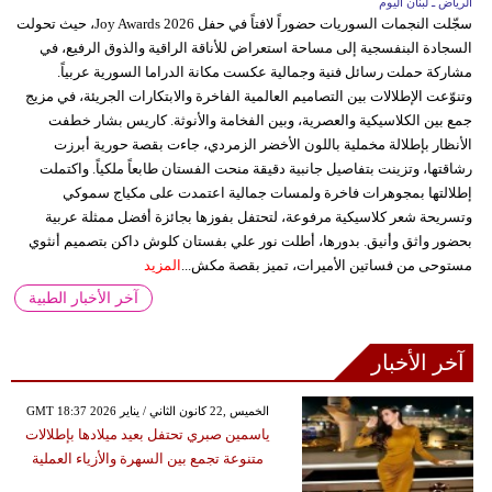
الرياض ـ لبنان اليوم
سجّلت النجمات السوريات حضوراً لافتاً في حفل Joy Awards 2026، حيث تحولت
السجادة البنفسجية إلى مساحة استعراض للأناقة الراقية والذوق الرفيع، في
مشاركة حملت رسائل فنية وجمالية عكست مكانة الدراما السورية عربياً.
وتنوّعت الإطلالات بين التصاميم العالمية الفاخرة والابتكارات الجريئة، في مزيج
جمع بين الكلاسيكية والعصرية، وبين الفخامة والأنوثة. كاريس بشار خطفت
الأنظار بإطلالة مخملية باللون الأخضر الزمردي، جاءت بقصة حورية أبرزت
رشاقتها، وتزينت بتفاصيل جانبية دقيقة منحت الفستان طابعاً ملكياً. واكتملت
إطلالتها بمجوهرات فاخرة ولمسات جمالية اعتمدت على مكياج سموكي
وتسريحة شعر كلاسيكية مرفوعة، لتحتفل بفوزها بجائزة أفضل ممثلة عربية
بحضور واثق وأنيق. بدورها، أطلت نور علي بفستان كلوش داكن بتصميم أنثوي
مستوحى من فساتين الأميرات، تميز بقصة مكش...
المزيد
آخر الأخبار الطبية
آخر الأخبار
GMT 18:37 2026 الخميس ,22 كانون الثاني / يناير
ياسمين صبري تحتفل بعيد ميلادها بإطلالات
متنوعة تجمع بين السهرة والأزياء العملية