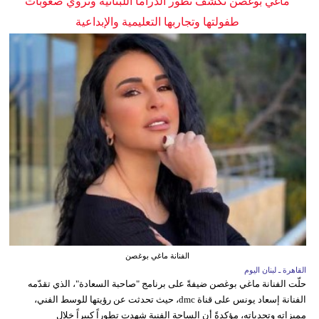
ماغي بوغصن تكشف تطور الدراما اللبنانية وتروي صعوبات
طفولتها وتجاربها التعليمية والإبداعية
الفنانة ماغي بوغصن
القاهرة ـ لبنان اليوم
حلّت الفنانة ماغي بوغصن ضيفةً على برنامج "صاحبة السعادة"، الذي تقدّمه
الفنانة إسعاد يونس على قناة dmc، حيث تحدثت عن رؤيتها للوسط الفني،
مميزاته وتحدياته، مؤكدةً أن الساحة الفنية شهدت تطوراً كبيراً خلال