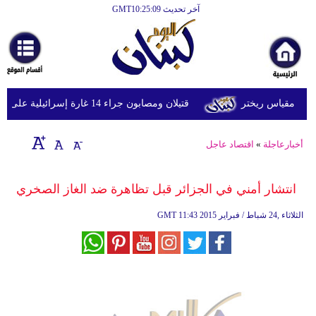
آخر تحديث GMT10:25:09
الرئيسية
أخبارعاجلة
رياضة
قتيلان ومصابون جراء 14 غارة إسرائيلية على شرق وجنوب لبنان
ثقافة
إقتصاد
أخبارعاجلة
»
اقتصاد عاجل
فن
انتشار أمني في الجزائر قبل تظاهرة ضد الغاز الصخري
وموسيقى
11:43 2015 الثلاثاء ,24 شباط / فبراير
GMT
أزياء
صحة
وتغذية
سياحة