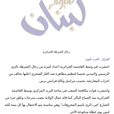
وسفر
ديكور
أخبار
إعلام
تعليم
رجال الشرطة الجزائرية
مرأة
الجزائر - العرب اليوم
انتشرت في وسط العاصمة الجزائرية اعداد كبيرة من رجال الشرطة بالزي
أزياء
الرسمي والمدني تحسبا لتنظيم مظاهرة ضد الغاز الصخري اعلنها تحالف من
إسلامية
احزاب المعارضة، بحسب مراسل وكالة فرانس برس.
علوم
وانتشرت قوات مكافحة الشغب في ساحة البريد المركزي بوسط العاصمة
وتكنولوجيا
الجزائرية منذ الصباح الباكر. كما قام عمال الولاية بنصب مدرجات وغلق جزء من
الشارع "في ذكرى تاميم المحروقات" وهي مناسبة يتم الاحتفال بها كل سنة لكنه
بيئة
ليس يوم عطلة مدفوعة الاجر.