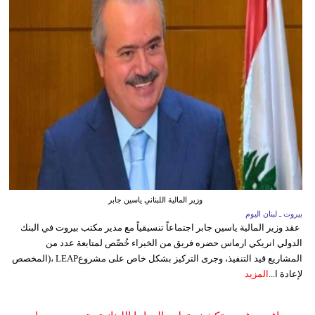
وزير المالية اللبناني ياسين جابر
بيروت ـ لبنان اليوم
عقد وزير المالية ياسين جابر اجتماعاً تنسيقياً مع مدير مكتب بيروت في البنك
الدولي انريكي ارماس حضره فريق من الخبراء خُصِّص لمتابعة عدد من
المشاريع قيد التنفيذ، وجرى التركيز بشكل خاص على مشروعLEAP ،(المخصص
لإعادة ا...
المزيد