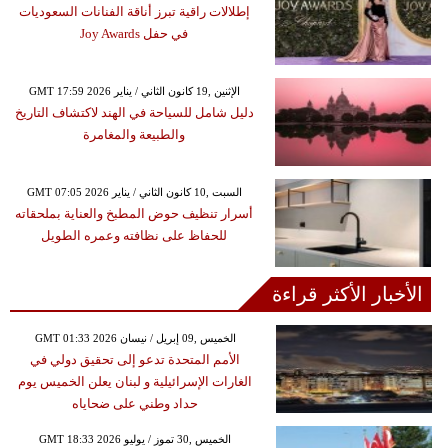
إطلالات راقية تبرز أناقة الفنانات السعوديات
في حفل Joy Awards
GMT 17:59 2026 الإثنين ,19 كانون الثاني / يناير
دليل شامل للسياحة في الهند لاكتشاف التاريخ
والطبيعة والمغامرة
GMT 07:05 2026 السبت ,10 كانون الثاني / يناير
أسرار تنظيف حوض المطبخ والعناية بملحقاته
للحفاظ على نظافته وعمره الطويل
الأخبار الأكثر قراءة
GMT 01:33 2026 الخميس ,09 إبريل / نيسان
الأمم المتحدة تدعو إلى تحقيق دولي في
الغارات الإسرائيلية و لبنان يعلن الخميس يوم
حداد وطني على ضحاياه
GMT 18:33 2026 الخميس ,30 تموز / يوليو