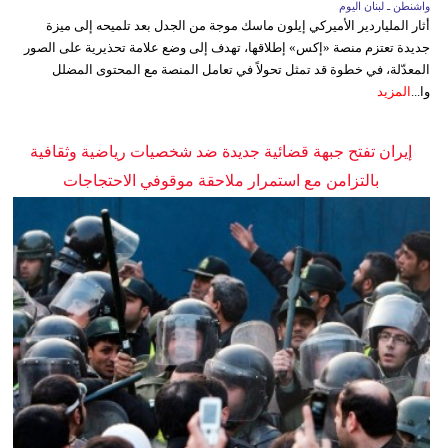
واشنطن ـ لبنان اليوم
أثار الملياردير الأميركي إيلون ماسك موجة من الجدل بعد تلميحه إلى ميزة
جديدة تعتزم منصة «إكس» إطلاقها، تهدف إلى وضع علامة تحذيرية على الصور
المعدّلة، في خطوة قد تمثل تحولاً في تعامل المنصة مع المحتوى المضلل
وا...
المزيد
إيران تفتح جبهة قضائية جديدة ضد شخصيات رياضية وثقافية
بالتزامن مع استمرار ملاحقة موقوفي الاحتجاجات