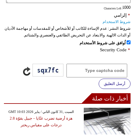
: Characters Left
*
إلزامي
شروط الاستخدام
شروط النشر:
عدم الإساءة للكاتب أو للأشخاص أو للمقدسات أو مهاجمة الأديان
أو الذات الالهية. والابتعاد عن التحريض الطائفي والعنصري والشتائم.
اُوافق على شروط الأستخدام
Security Code
*
أرسل التعليق
أخبار ذات صلة
GMT 10:03 2026 السبت ,31 كانون الثاني / يناير
هزة أرضية تضرب عنّايا – جبيل بقوّة 2.8
درجات على مقياس ريختر