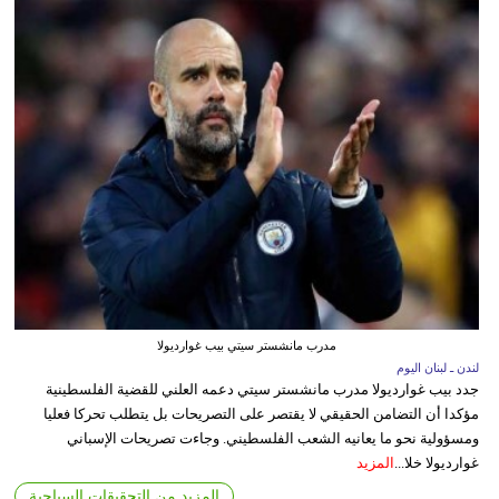
مدرب مانشستر سيتي بيب غوارديولا
لندن ـ لبنان اليوم
جدد بيب غوارديولا مدرب مانشستر سيتي دعمه العلني للقضية الفلسطينية
مؤكدا أن التضامن الحقيقي لا يقتصر على التصريحات بل يتطلب تحركا فعليا
ومسؤولية نحو ما يعانيه الشعب الفلسطيني. وجاءت تصريحات الإسباني
غوارديولا خلا...
المزيد
المزيد من التحقيقات السياحية