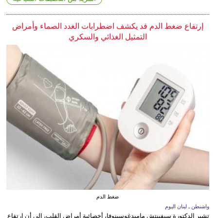
إرتفاع ضغط الدم قد يكشف اضطرابات الغدد الصماء وأمراض
التمثيل الغذائي والسكري
ضغط الدم
واشنطن ـ لبنان اليوم
تشير الدكتورة سيفينتش ماميدغوسينوفا، أخصائية أمراض القلب، إلى أن ارتفاع