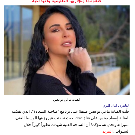
طفولتها وتجاربها التعليمية والإبداعية
الفنانة ماغي بوغصن
القاهرة ـ لبنان اليوم
حلّت الفنانة ماغي بوغصن ضيفةً على برنامج "صاحبة السعادة"، الذي تقدّمه
الفنانة إسعاد يونس على قناة dmc، حيث تحدثت عن رؤيتها للوسط الفني،
مميزاته وتحدياته، مؤكدةً أن الساحة الفنية شهدت تطوراً كبيراً خلال
السنوات...
المزيد