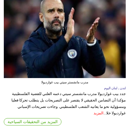
مدرب مانشستر سيتي بيب غوارديولا
لندن ـ لبنان اليوم
جدد بيب غوارديولا مدرب مانشستر سيتي دعمه العلني للقضية الفلسطينية
مؤكدا أن التضامن الحقيقي لا يقتصر على التصريحات بل يتطلب تحركا فعليا
ومسؤولية نحو ما يعانيه الشعب الفلسطيني. وجاءت تصريحات الإسباني
غوارديولا خلا...
المزيد
المزيد من التحقيقات السياحية