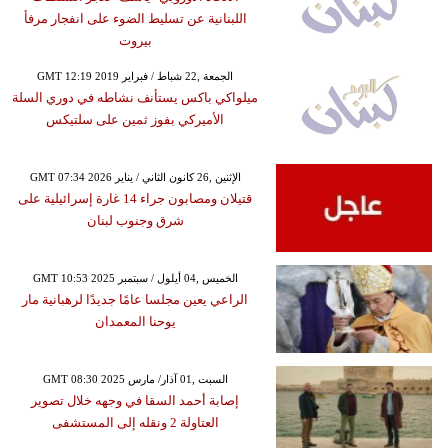
اللبنانية عن تسليط الضوء على انفجار مرفأ
بيروت
GMT 12:19 2019 الجمعة ,22 شباط / فبراير
ميلواكي باكس يستأنف نشاطه في دوري السلة
الأميركي بفوز ثمين على سلتيكس
GMT 07:34 2026 الإثنين ,26 كانون الثاني / يناير
قتيلان ومصابون جراء 14 غارة إسرائيلية على
شرق وجنوب لبنان
GMT 10:53 2025 الخميس ,04 أيلول / سبتمبر
الراعي يعين مجلسا عامًا جديدًا لرهبانية مار
يوحنا المعمدان
GMT 08:30 2025 السبت ,01 آذار/ مارس
إصابة أحمد السقا في وجهه خلال تصوير
العتاولة 2 ونقله إلى المستشفى