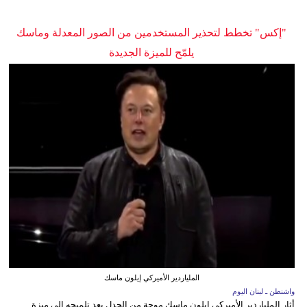
"إكس" تخطط لتحذير المستخدمين من الصور المعدلة وماسك
يلمّح للميزة الجديدة
الملياردير الأميركي إيلون ماسك
واشنطن ـ لبنان اليوم
أثار الملياردير الأميركي إيلون ماسك موجة من الجدل بعد تلميحه إلى ميزة