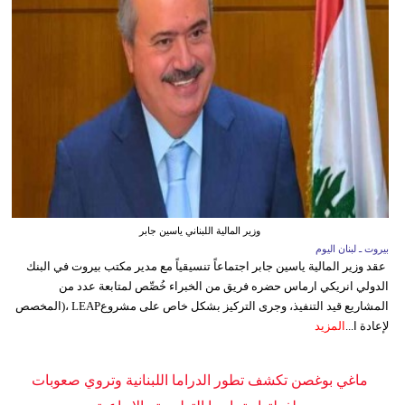
وزير المالية اللبناني ياسين جابر
بيروت ـ لبنان اليوم
عقد وزير المالية ياسين جابر اجتماعاً تنسيقياً مع مدير مكتب بيروت في البنك
الدولي انريكي ارماس حضره فريق من الخبراء خُصِّص لمتابعة عدد من
المشاريع قيد التنفيذ، وجرى التركيز بشكل خاص على مشروعLEAP ،(المخصص
لإعادة ا...
المزيد
ماغي بوغصن تكشف تطور الدراما اللبنانية وتروي صعوبات