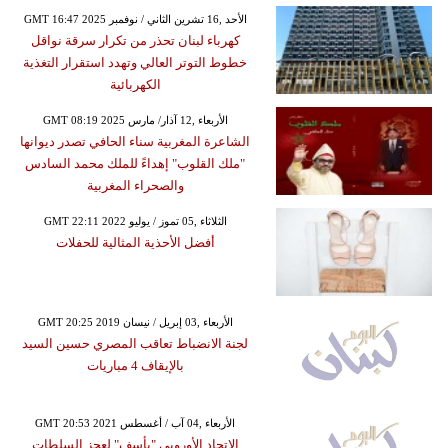
GMT 16:47 2025 الأحد ,16 تشرين الثاني / نوفمبر
كهرباء لبنان تحذر من تكرار سرقة نواقل
خطوط التوتر العالي وتهدد استقرار التغذية
الكهربائية
GMT 08:19 2025 الأربعاء ,12 آذار/ مارس
الشاعرة المغربية سناء الحافي تصدر ديوانها
"ملك القلوب" إهداءً للملك محمد السادس
والصحراء المغربية
GMT 22:11 2022 الثلاثاء ,05 تموز / يوليو
أفضل الأحذية المثالية للحفلات
GMT 20:25 2019 الأربعاء ,03 إبريل / نيسان
لجنة الانضباط تعاقب المصري حسين السيد
بالإيقاف 4 مباريات
GMT 20:53 2021 الأربعاء ,04 آب / أغسطس
الاتحاد الأوروبي "يأسف" لعجز السلطات