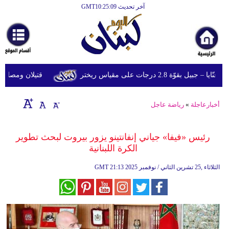
آخر تحديث GMT10:25:09
الرئيسية
أخبارعاجلة
رياضة
وّة 2.8 درجات على مقياس ريختر
قتيلان ومصابون جراء 14 غارة إسرائيلية على شرق و
ثقافة
إقتصاد
أخبارعاجلة
»
رياضة عاجل
فن
رئيس «فيفا» جياني إنفانتينو يزور بيروت لبحث تطوير
وموسيقى
الكرة اللبنانية
أزياء
21:13 2025 الثلاثاء ,25 تشرين الثاني / نوفمبر
GMT
صحة
وتغذية
سياحة