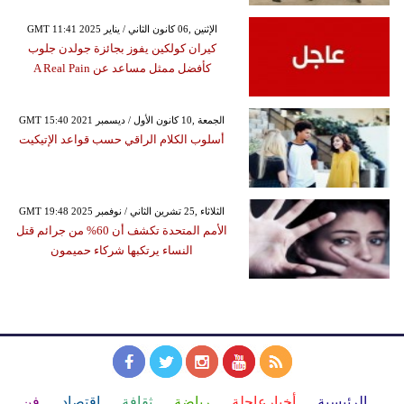
GMT 11:41 2025 الإثنين ,06 كانون الثاني / يناير
كيران كولكين يفوز بجائزة جولدن جلوب
كأفضل ممثل مساعد عن A Real Pain
GMT 15:40 2021 الجمعة ,10 كانون الأول / ديسمبر
أسلوب الكلام الراقي حسب قواعد الإتيكيت
GMT 19:48 2025 الثلاثاء ,25 تشرين الثاني / نوفمبر
الأمم المتحدة تكشف أن 60% من جرائم قتل
النساء يرتكبها شركاء حميمون
الرئيسية
أخبارعاجلة
رياضة
ثقافة
إقتصاد
فن