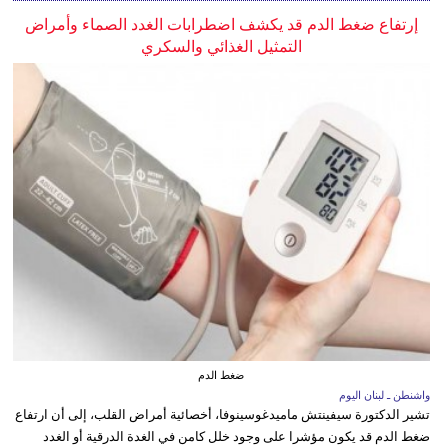
إرتفاع ضغط الدم قد يكشف اضطرابات الغدد الصماء وأمراض
التمثيل الغذائي والسكري
ضغط الدم
واشنطن ـ لبنان اليوم
تشير الدكتورة سيفينتش ماميدغوسينوفا، أخصائية أمراض القلب، إلى أن ارتفاع
ضغط الدم قد يكون مؤشرا على وجود خلل كامن في الغدة الدرقية أو الغدد