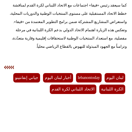
مدوَّنات
كما سيعقد رئيس «فيفا» اجتماعات مع الاتحاد اللبناني لكرة القدم لمناقشة
خطط الاتحاد المستقبلية على مستوى المنتخبات الوطنية والدوريات المحلية،
أبراج
واستعراض المشاريع المشتركة ضمن برامج التطوير المعتمدة من «فيفا».
فيديو
وتعكس هذه الزيارة اهتمام الاتحاد الدولي بدعم الكرة اللبنانية في مرحلة
مفصلية، مع استعداد المنتخبات الوطنية لاستحقاقات إقليمية وقارية متعدّدة،
سيارات
وتزامناً مع الجهود المبذولة للنهوض بالقطاع الرياضي محلياً.
لبنان اليوم
lebanontoday
أخبار لبنان اليوم
جياني إنفانتينو
الكرة اللبنانية
الاتحاد اللبناني لكرة القدم