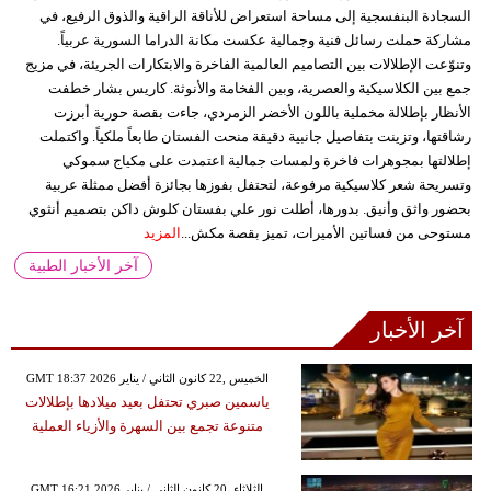
السجادة البنفسجية إلى مساحة استعراض للأناقة الراقية والذوق الرفيع، في
مشاركة حملت رسائل فنية وجمالية عكست مكانة الدراما السورية عربياً.
وتنوّعت الإطلالات بين التصاميم العالمية الفاخرة والابتكارات الجريئة، في مزيج
جمع بين الكلاسيكية والعصرية، وبين الفخامة والأنوثة. كاريس بشار خطفت
الأنظار بإطلالة مخملية باللون الأخضر الزمردي، جاءت بقصة حورية أبرزت
رشاقتها، وتزينت بتفاصيل جانبية دقيقة منحت الفستان طابعاً ملكياً. واكتملت
إطلالتها بمجوهرات فاخرة ولمسات جمالية اعتمدت على مكياج سموكي
وتسريحة شعر كلاسيكية مرفوعة، لتحتفل بفوزها بجائزة أفضل ممثلة عربية
بحضور واثق وأنيق. بدورها، أطلت نور علي بفستان كلوش داكن بتصميم أنثوي
مستوحى من فساتين الأميرات، تميز بقصة مكش...
المزيد
آخر الأخبار الطبية
آخر الأخبار
GMT 18:37 2026 الخميس ,22 كانون الثاني / يناير
ياسمين صبري تحتفل بعيد ميلادها بإطلالات
متنوعة تجمع بين السهرة والأزياء العملية
GMT 16:21 2026 الثلاثاء ,20 كانون الثاني / يناير