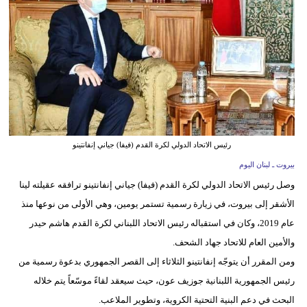
وسفر
ديكور
أخبار
إعلام
تعليم
رئيس الاتحاد الدولي لكرة القدم (فيفا) جياني إنفانتينو
مرأة
بيروت ـ لبنان اليوم
وصل رئيس الاتحاد الدولي لكرة القدم (فيفا) جياني إنفانتينو ترافقه عقيلته لينا
أزياء
الأشقر إلى بيروت، في زيارة رسمية تستمر يومين، وهي الأولى من نوعها منذ
إسلامية
عام 2019، وكان في استقباله رئيس الاتحاد اللبناني لكرة القدم هاشم حيدر
علوم
والأمين العام للاتحاد جهاد الشحف.
وتكنولوجيا
ومن المقرر أن يتوجّه إنفانتينو الثلاثاء إلى القصر الجمهوري بدعوة رسمية من
رئيس الجمهورية اللبنانية جوزيف عون، حيث سيعقد لقاءً موسّعاً يتم خلاله
بيئة
البحث في دعم البنية التحتية الكروية، وتطوير الملاعب.