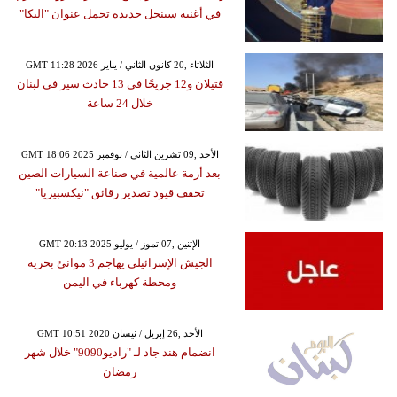
في أغنية سينجل جديدة تحمل عنوان "البكا"
GMT 11:28 2026 الثلاثاء ,20 كانون الثاني / يناير
قتيلان و12 جريحًا في 13 حادث سير في لبنان
خلال 24 ساعة
GMT 18:06 2025 الأحد ,09 تشرين الثاني / نوفمبر
بعد أزمة عالمية في صناعة السيارات الصين
تخفف قيود تصدير رقائق "نيكسبيريا"
GMT 20:13 2025 الإثنين ,07 تموز / يوليو
الجيش الإسرائيلي يهاجم 3 موانئ بحرية
ومحطة كهرباء في اليمن
GMT 10:51 2020 الأحد ,26 إبريل / نيسان
انضمام هند جاد لـ "راديو9090" خلال شهر
رمضان