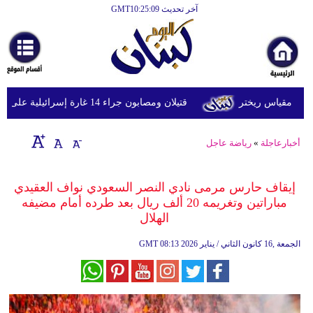
آخر تحديث GMT10:25:09
الرئيسية
أخبارعاجلة
رياضة
قتيلان ومصابون جراء 14 غارة إسرائيلية على شرق وجنوب لبنان
ثقافة
إقتصاد
أخبارعاجلة
»
رياضة عاجل
فن
إيقاف حارس مرمى نادي النصر السعودي نواف العقيدي
وموسيقى
مباراتين وتغريمه 20 ألف ريال بعد طرده أمام مضيفه
الهلال
أزياء
08:13 2026 الجمعة ,16 كانون الثاني / يناير
GMT
صحة
وتغذية
سياحة