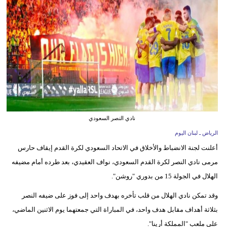
وسفر
ديكور
أخبار
إعلام
تعليم
مرأة
نادي النصر السعودي
الرياض ـ لبنان اليوم
أزياء
أعلنت لجنة الانضباط والأخلاق في الاتحاد السعودي لكرة القدم إيقاف حارس
إسلامية
مرمى نادي النصر لكرة القدم السعودي، نواف العقيدي، بعد طرده أمام مضيفه
علوم
الهلال في الجولة 15 من بدوري "روشن".
وتكنولوجيا
وقد تمكن نادي الهلال من قلب تأخره بهدف واحد إلى فوز على ضيفه النصر
بثلاثة أهداف مقابل هدف واحد، في المباراة التي جمعتهما يوم الاثنين الماضي،
بيئة
على ملعب "المملكة أرينا".