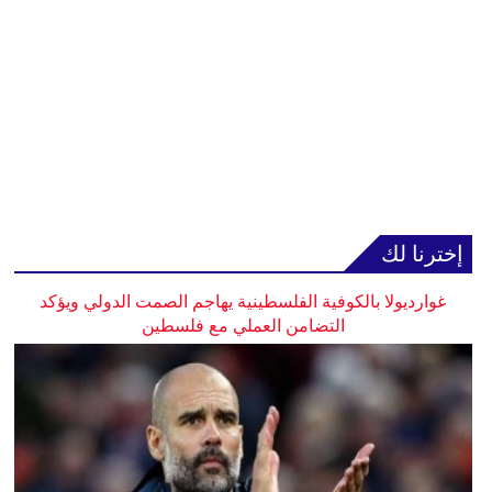
إخترنا لك
غوارديولا بالكوفية الفلسطينية يهاجم الصمت الدولي ويؤكد
التضامن العملي مع فلسطين