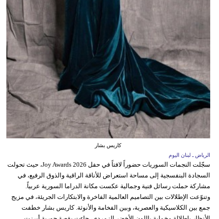
كاريس بشار
الرياض ـ لبنان اليوم
سجّلت النجمات السوريات حضوراً لافتاً في حفل Joy Awards 2026، حيث تحولت
السجادة البنفسجية إلى مساحة استعراض للأناقة الراقية والذوق الرفيع، في
مشاركة حملت رسائل فنية وجمالية عكست مكانة الدراما السورية عربياً.
وتنوّعت الإطلالات بين التصاميم العالمية الفاخرة والابتكارات الجريئة، في مزيج
جمع بين الكلاسيكية والعصرية، وبين الفخامة والأنوثة. كاريس بشار خطفت
الأنظار بإطلالة مخملية باللون الأخضر الزمردي، جاءت بقصة حورية أبرزت