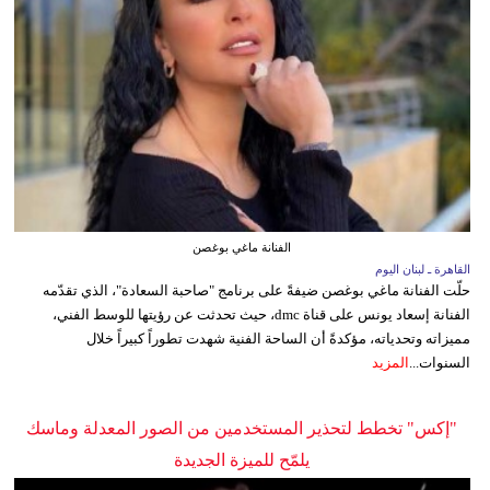
الفنانة ماغي بوغصن
القاهرة ـ لبنان اليوم
حلّت الفنانة ماغي بوغصن ضيفةً على برنامج "صاحبة السعادة"، الذي تقدّمه
الفنانة إسعاد يونس على قناة dmc، حيث تحدثت عن رؤيتها للوسط الفني،
مميزاته وتحدياته، مؤكدةً أن الساحة الفنية شهدت تطوراً كبيراً خلال
السنوات...
المزيد
"إكس" تخطط لتحذير المستخدمين من الصور المعدلة وماسك
يلمّح للميزة الجديدة