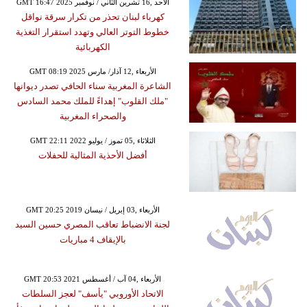
GMT 16:47 2025 الأحد ,16 تشرين الثاني / نوفمبر
كهرباء لبنان تحذر من تكرار سرقة نواقل
خطوط التوتر العالي وتهدد استقرار التغذية
الكهربائية
GMT 08:19 2025 الأربعاء ,12 آذار/ مارس
الشاعرة المغربية سناء الحافي تصدر ديوانها
"ملك القلوب" إهداءً للملك محمد السادس
والصحراء المغربية
GMT 22:11 2022 الثلاثاء ,05 تموز / يوليو
أفضل الأحذية المثالية للحفلات
GMT 20:25 2019 الأربعاء ,03 إبريل / نيسان
لجنة الانضباط تعاقب المصري حسين السيد
بالإيقاف 4 مباريات
GMT 20:53 2021 الأربعاء ,04 آب / أغسطس
الاتحاد الأوروبي "يأسف" لعجز السلطات