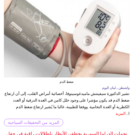
ضغط الدم
واشنطن ـ لبنان اليوم
تشير الدكتورة سيفينتش ماميدغوسينوفا، أخصائية أمراض القلب، إلى أن ارتفاع
ضغط الدم قد يكون مؤشرا على وجود خلل كامن في الغدة الدرقية أو الغدد
الكظرية أو الغدة النخامية. ووفقا للطبيبة، غالبا ما يُشير ارتفاع ضغط الدم
ا...
المزيد
المزيد من التحقيقات السياحية
نجمات الدراما السورية يخطفن الأنظار بإطلالات راقية في حفل