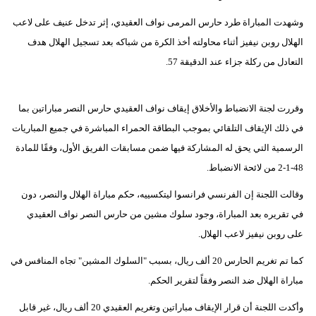
مدوَّنات
وشهدت المباراة طرد حارس المرمى نواف العقيدي، إثر تدخل عنيف على لاعب
أبراج
الهلال روبن نيفيز أثناء محاولته أخذ الكرة من شباكه بعد تسجيل الهلال هدف
التعادل من ركلة جزاء عند الدقيقة 57.
فيديو
سيارات
وقررت لجنة الانضباط والأخلاق إيقاف نواف العقيدي حارس النصر مباراتين بما
في ذلك الإيقاف التلقائي بموجب البطاقة الحمراء المباشرة في جميع المباريات
الرسمية التي يحق له المشاركة فيها ضمن مسابقات الفريق الأول، وفقًا للمادة
48-1-2 من لائحة الانضباط.
وقالت اللجنة إن الفرنسي فرانسوا ليتكسييه، حكم مباراة الهلال والنصر، دون
في تقريره بعد المباراة، وجود سلوك مشين من حارس النصر نواف العقيدي
على روبن نيفيز لاعب الهلال.
كما تم تغريم الحارس 20 ألف ريال، بسبب "السلوك المشين" تجاه المنافس في
مباراة الهلال ضد النصر وفقاً لتقرير الحكم.
وأكدت اللجنة أن قرار الإيقاف مباراتين وتغريم العقيدي 20 ألف ريال، غير قابل