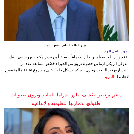
وزير المالية اللبناني ياسين جابر
بيروت ـ لبنان اليوم
عقد وزير المالية ياسين جابر اجتماعاً تنسيقياً مع مدير مكتب بيروت في البنك
الدولي انريكي ارماس حضره فريق من الخبراء خُصِّص لمتابعة عدد من
المشاريع قيد التنفيذ، وجرى التركيز بشكل خاص على مشروعLEAP ،(المخصص
لإعادة ا...
المزيد
ماغي بوغصن تكشف تطور الدراما اللبنانية وتروي صعوبات
طفولتها وتجاربها التعليمية والإبداعية