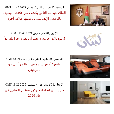
GMT 14:48 2025 السبت ,15 تشرين الثاني / نوفمبر
الملك عبدالله الثاني يكشف سر علاقته الوطيدة
بالرئيس الإندونيسي ويصفها بعلاقة أخوة
GMT 13:46 2021 الإثنين ,01 آذار/ مارس
5 موديلات احزمة لا يجب أن تفارق خزانتكِ أبداً
GMT 08:21 2026 الخميس ,29 كانون الثاني / يناير
"تانغو" أصغر سيارة في العالم وأغلى من
"لمبرغيني"
GMT 18:22 2025 الأربعاء ,31 كانون الأول / ديسمبر
دليلكِ إلى اتجاهات ديكور ستغادر المنازل في
عام 2026