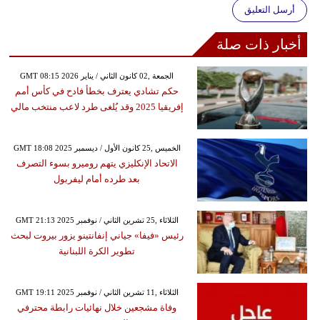
أرسل التعليق
أخبار ذات صلة
GMT 08:15 2026 الجمعة ,02 كانون الثاني / يناير
حكم تشادي يعترف بخطأ فادح في كأس أمم
إفريقيا 2025 وقد يُلغى طرد لاعب منتخب مالي
GMT 18:08 2025 الخميس ,25 كانون الأول / ديسمبر
الاتحاد الإنكليزي يتهم روميرو بسوء التصرف
بعد طرده أمام ليفربول
GMT 21:13 2025 الثلاثاء ,25 تشرين الثاني / نوفمبر
رئيس «فيفا» جياني إنفانتينو يزور بيروت لبحث
تطوير الكرة اللبنانية
GMT 19:11 2025 الثلاثاء ,11 تشرين الثاني / نوفمبر
وفاة مشجعين خلال نهائيات رابطة محترفي