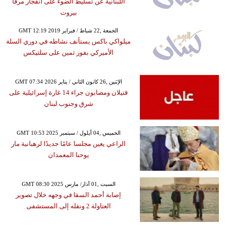
اللبنانية عن تسليط الضوء على انفجار مرفأ
بيروت
GMT 12:19 2019 الجمعة ,22 شباط / فبراير
ميلواكي باكس يستأنف نشاطه في دوري السلة
الأميركي بفوز ثمين على سلتيكس
GMT 07:34 2026 الإثنين ,26 كانون الثاني / يناير
قتيلان ومصابون جراء 14 غارة إسرائيلية على
شرق وجنوب لبنان
GMT 10:53 2025 الخميس ,04 أيلول / سبتمبر
الراعي يعين مجلسا عامًا جديدًا لرهبانية مار
يوحنا المعمدان
GMT 08:30 2025 السبت ,01 آذار/ مارس
إصابة أحمد السقا في وجهه خلال تصوير
العتاولة 2 ونقله إلى المستشفى