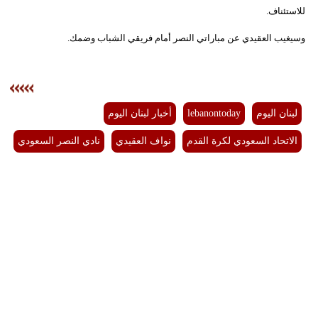
للاستئناف.
وسيغيب العقيدي عن مباراتي النصر أمام فريقي الشباب وضمك.
لبنان اليوم
lebanontoday
أخبار لبنان اليوم
الاتحاد السعودي لكرة القدم
نواف العقيدي
نادي النصر السعودي