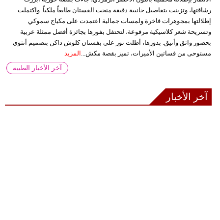
رشاقتها، وتزينت بتفاصيل جانبية دقيقة منحت الفستان طابعاً ملكياً. واكتملت
إطلالتها بمجوهرات فاخرة ولمسات جمالية اعتمدت على مكياج سموكي
وتسريحة شعر كلاسيكية مرفوعة، لتحتفل بفوزها بجائزة أفضل ممثلة عربية
بحضور واثق وأنيق. بدورها، أطلت نور علي بفستان كلوش داكن بتصميم أنثوي
مستوحى من فساتين الأميرات، تميز بقصة مكش...
المزيد
آخر الأخبار الطبية
آخر الأخبار