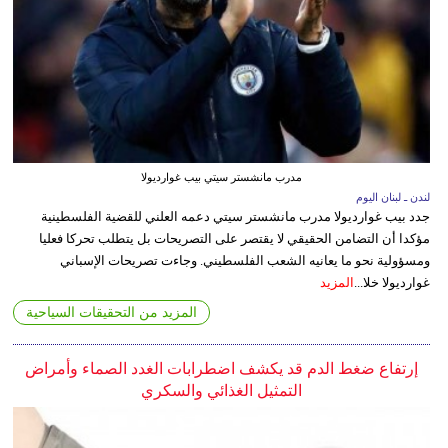
مدرب مانشستر سيتي بيب غوارديولا
لندن ـ لبنان اليوم
جدد بيب غوارديولا مدرب مانشستر سيتي دعمه العلني للقضية الفلسطينية
مؤكدا أن التضامن الحقيقي لا يقتصر على التصريحات بل يتطلب تحركا فعليا
ومسؤولية نحو ما يعانيه الشعب الفلسطيني. وجاءت تصريحات الإسباني
غوارديولا خلا...
المزيد
المزيد من التحقيقات السياحية
إرتفاع ضغط الدم قد يكشف اضطرابات الغدد الصماء وأمراض
التمثيل الغذائي والسكري