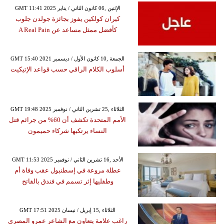
GMT 11:41 2025 الإثنين ,06 كانون الثاني / يناير
كيران كولكين يفوز بجائزة جولدن جلوب
كأفضل ممثل مساعد عن A Real Pain
GMT 15:40 2021 الجمعة ,10 كانون الأول / ديسمبر
أسلوب الكلام الراقي حسب قواعد الإتيكيت
GMT 19:48 2025 الثلاثاء ,25 تشرين الثاني / نوفمبر
الأمم المتحدة تكشف أن 60% من جرائم قتل
النساء يرتكبها شركاء حميمون
GMT 11:53 2025 الأحد ,16 تشرين الثاني / نوفمبر
عطلة مروعة في إسطنبول عقب وفاة أم
وطفليها إثر تسمم في فندق بالفاتح
GMT 17:51 2025 الثلاثاء ,15 إبريل / نيسان
راغب علامة يتعاون مع الشاعر عمرو المصري