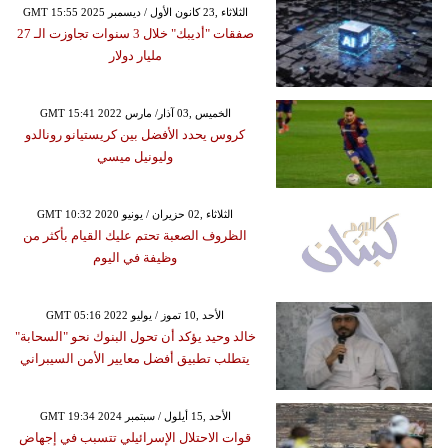
GMT 15:55 2025 الثلاثاء ,23 كانون الأول / ديسمبر
صفقات "أديبك" خلال 3 سنوات تجاوزت الـ 27
مليار دولار
GMT 15:41 2022 الخميس ,03 آذار/ مارس
كروس يحدد الأفضل بين كريستيانو رونالدو
وليونيل ميسي
GMT 10:32 2020 الثلاثاء ,02 حزيران / يونيو
الظروف الصعبة تحتم عليك القيام بأكثر من
وظيفة في اليوم
GMT 05:16 2022 الأحد ,10 تموز / يوليو
خالد وحيد يؤكد أن تحول البنوك نحو "السحابة"
يتطلب تطبيق أفضل معايير الأمن السيبراني
GMT 19:34 2024 الأحد ,15 أيلول / سبتمبر
قوات الاحتلال الإسرائيلي تتسبب في إجهاض