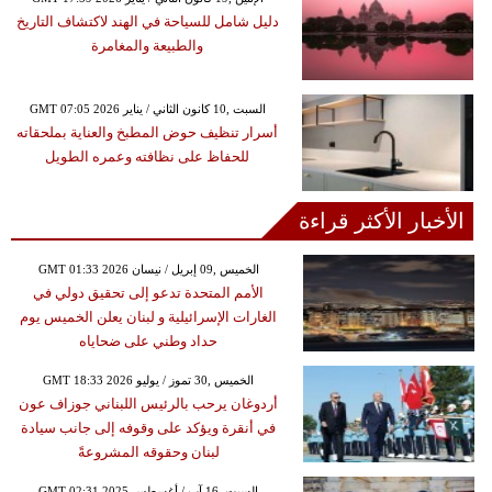
دليل شامل للسياحة في الهند لاكتشاف التاريخ
والطبيعة والمغامرة
GMT 07:05 2026 السبت ,10 كانون الثاني / يناير
أسرار تنظيف حوض المطبخ والعناية بملحقاته
للحفاظ على نظافته وعمره الطويل
الأخبار الأكثر قراءة
GMT 01:33 2026 الخميس ,09 إبريل / نيسان
الأمم المتحدة تدعو إلى تحقيق دولي في
الغارات الإسرائيلية و لبنان يعلن الخميس يوم
حداد وطني على ضحاياه
GMT 18:33 2026 الخميس ,30 تموز / يوليو
أردوغان يرحب بالرئيس اللبناني جوزاف عون
في أنقرة ويؤكد على وقوفه إلى جانب سيادة
لبنان وحقوقه المشروعةً
GMT 02:31 2025 السبت ,16 آب / أغسطس