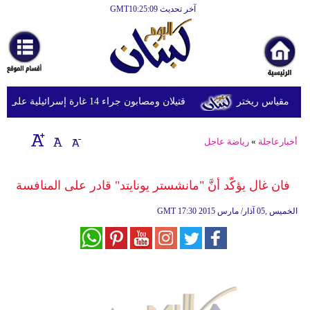
آخر تحديث GMT10:25:09
الرئيسية
أخبارعاجلة
رياضة
قتيلان ومصابون جراء 14 غارة إسرائيلية على شرق وجنوب لبنان
ثقافة
إقتصاد
أخبارعاجلة
»
رياضة عاجل
فن
فان غال يؤكّد أنَّ "مانشستر يونايتد" قادر على المنافسة
وموسيقى
17:30 2015 الخميس ,05 آذار/ مارس
GMT
أزياء
صحة
وتغذية
سياحة