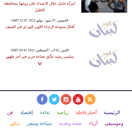
امرأة حامل خلال الاعتداء على زوجها بمحافظة
الخليل
GMT 22:07 2022 الخميس ,07 تموز / يوليو
أفكار متنوعة لارتداء اللون الوردي في الصيف
GMT 04:41 2021 الإثنين ,02 آب / أغسطس
سلمى رشيد تتألق بعباءة حرير في آخر ظهور
لها
الرئيسية
أخبارعاجلة
رياضة
ثقافة
إقتصاد
فن
وموسيقى
أزياء
صحة وتغذية
سياحة وسفر
ديكور