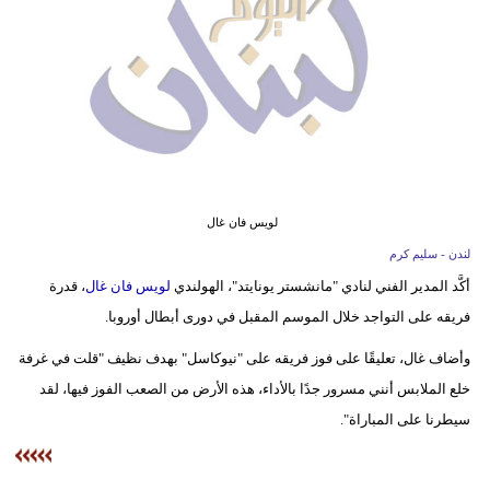
وسفر
ديكور
أخبار
إعلام
تعليم
لويس فان غال
مرأة
لندن - سليم كرم
أكَّد المدير الفني لنادي "مانشستر يونايتد"، الهولندي
لويس فان غال
، قدرة
أزياء
فريقه على التواجد خلال الموسم المقبل في دورى أبطال أوروبا.
إسلامية
وأضاف غال، تعليقًا على فوز فريقه على "نيوكاسل" بهدف نظيف "قلت في غرفة
علوم
خلع الملابس أنني مسرور جدًا بالأداء، هذه الأرض من الصعب الفوز فيها، لقد
وتكنولوجيا
سيطرنا على المباراة".
بيئة