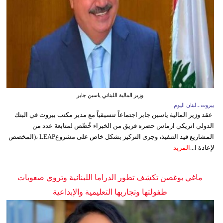
وزير المالية اللبناني ياسين جابر
بيروت ـ لبنان اليوم
عقد وزير المالية ياسين جابر اجتماعاً تنسيقياً مع مدير مكتب بيروت في البنك
الدولي انريكي ارماس حضره فريق من الخبراء خُصِّص لمتابعة عدد من
المشاريع قيد التنفيذ، وجرى التركيز بشكل خاص على مشروعLEAP ،(المخصص
لإعادة ا...
المزيد
ماغي بوغصن تكشف تطور الدراما اللبنانية وتروي صعوبات
طفولتها وتجاربها التعليمية والإبداعية