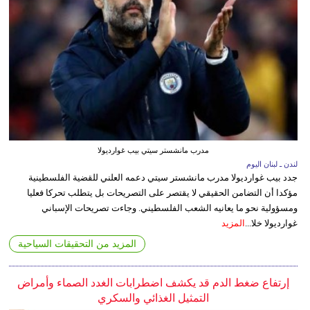
مدرب مانشستر سيتي بيب غوارديولا
لندن ـ لبنان اليوم
جدد بيب غوارديولا مدرب مانشستر سيتي دعمه العلني للقضية الفلسطينية
مؤكدا أن التضامن الحقيقي لا يقتصر على التصريحات بل يتطلب تحركا فعليا
ومسؤولية نحو ما يعانيه الشعب الفلسطيني. وجاءت تصريحات الإسباني
غوارديولا خلا...
المزيد
المزيد من التحقيقات السياحية
إرتفاع ضغط الدم قد يكشف اضطرابات الغدد الصماء وأمراض
التمثيل الغذائي والسكري