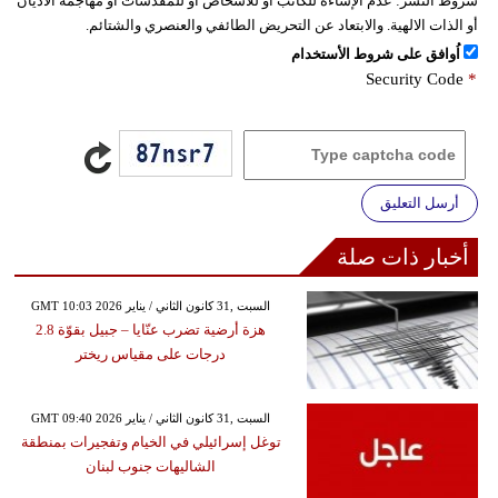
شروط النشر:
عدم الإساءة للكاتب أو للأشخاص أو للمقدسات أو مهاجمة الأديان
أو الذات الالهية. والابتعاد عن التحريض الطائفي والعنصري والشتائم.
اُوافق على شروط الأستخدام
Security Code
*
أرسل التعليق
أخبار ذات صلة
GMT 10:03 2026 السبت ,31 كانون الثاني / يناير
هزة أرضية تضرب عنّايا – جبيل بقوّة 2.8
درجات على مقياس ريختر
GMT 09:40 2026 السبت ,31 كانون الثاني / يناير
توغل إسرائيلي في الخيام وتفجيرات بمنطقة
الشاليهات جنوب لبنان