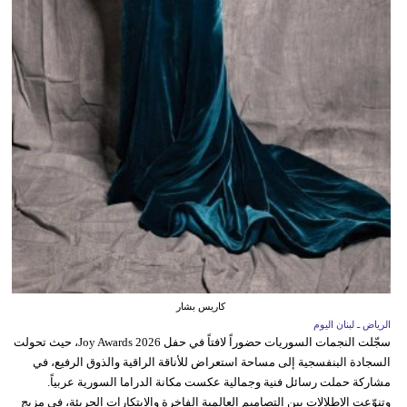
كاريس بشار
الرياض ـ لبنان اليوم
سجّلت النجمات السوريات حضوراً لافتاً في حفل Joy Awards 2026، حيث تحولت
السجادة البنفسجية إلى مساحة استعراض للأناقة الراقية والذوق الرفيع، في
مشاركة حملت رسائل فنية وجمالية عكست مكانة الدراما السورية عربياً.
وتنوّعت الإطلالات بين التصاميم العالمية الفاخرة والابتكارات الجريئة، في مزيج