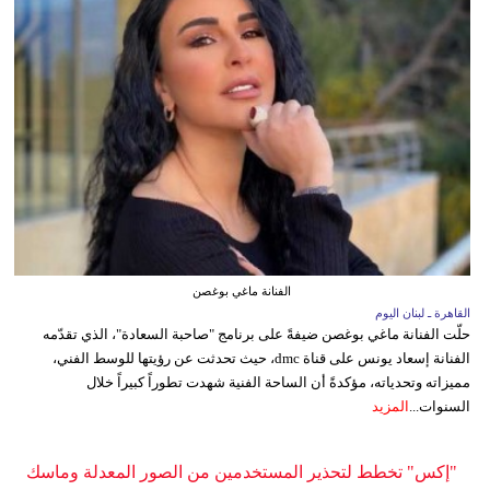
الفنانة ماغي بوغصن
القاهرة ـ لبنان اليوم
حلّت الفنانة ماغي بوغصن ضيفةً على برنامج "صاحبة السعادة"، الذي تقدّمه
الفنانة إسعاد يونس على قناة dmc، حيث تحدثت عن رؤيتها للوسط الفني،
مميزاته وتحدياته، مؤكدةً أن الساحة الفنية شهدت تطوراً كبيراً خلال
السنوات...
المزيد
"إكس" تخطط لتحذير المستخدمين من الصور المعدلة وماسك