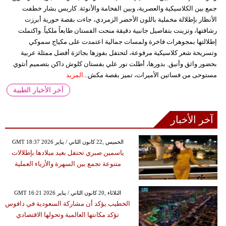
جمع بين الكلاسيكية والعصرية، وبين الفخامة والأنوثة. كاريس بشار خطفت
الأنظار بإطلالة مخملية باللون الأخضر الزمردي، جاءت بقصة حورية أبرزت
رشاقتها، وتزينت بتفاصيل جانبية دقيقة منحت الفستان طابعاً ملكياً. واكتملت
إطلالتها بمجوهرات فاخرة ولمسات جمالية اعتمدت على مكياج سموكي
وتسريحة شعر كلاسيكية مرفوعة، لتحتفل بفوزها بجائزة أفضل ممثلة عربية
بحضور واثق وأنيق. بدورها، أطلت نور علي بفستان كلوش داكن بتصميم أنثوي
مستوحى من فساتين الأميرات، تميز بقصة مكش...
المزيد
آخر الأخبار الطبية
آخر الأخبار
GMT 18:37 2026 الخميس ,22 كانون الثاني / يناير
ياسمين صبري تحتفل بعيد ميلادها بإطلالات
متنوعة تجمع بين السهرة والأزياء العملية
GMT 16:21 2026 الثلاثاء ,20 كانون الثاني / يناير
الخطيب يؤكد أن مشاركة السعودية في دافوس
تؤكد مكانتها العالمية وتحولها الاقتصادي