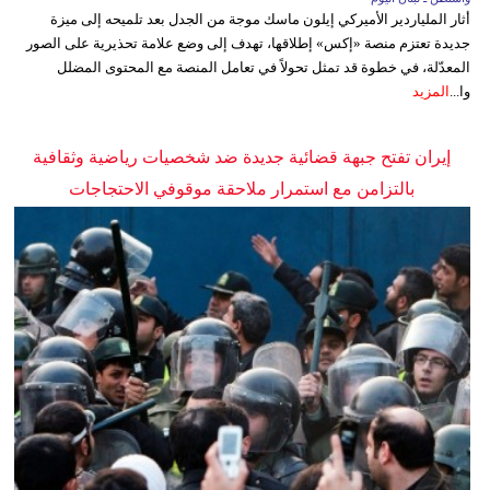
أثار الملياردير الأميركي إيلون ماسك موجة من الجدل بعد تلميحه إلى ميزة
جديدة تعتزم منصة «إكس» إطلاقها، تهدف إلى وضع علامة تحذيرية على الصور
المعدّلة، في خطوة قد تمثل تحولاً في تعامل المنصة مع المحتوى المضلل
وا...
المزيد
إيران تفتح جبهة قضائية جديدة ضد شخصيات رياضية وثقافية
بالتزامن مع استمرار ملاحقة موقوفي الاحتجاجات