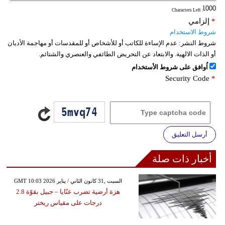
: Characters Left
*
إلزامي
شروط الاستخدام
شروط النشر:
عدم الإساءة للكاتب أو للأشخاص أو للمقدسات أو مهاجمة الأديان
أو الذات الالهية. والابتعاد عن التحريض الطائفي والعنصري والشتائم.
اُوافق على شروط الأستخدام
Security Code
*
أرسل التعليق
أخبار ذات صلة
GMT 10:03 2026 السبت ,31 كانون الثاني / يناير
هزة أرضية تضرب عنّايا – جبيل بقوّة 2.8
درجات على مقياس ريختر