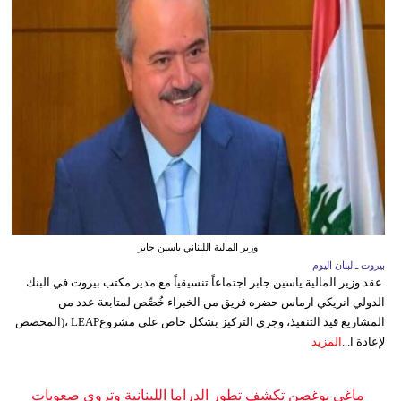
وزير المالية اللبناني ياسين جابر
بيروت ـ لبنان اليوم
عقد وزير المالية ياسين جابر اجتماعاً تنسيقياً مع مدير مكتب بيروت في البنك
الدولي انريكي ارماس حضره فريق من الخبراء خُصِّص لمتابعة عدد من
المشاريع قيد التنفيذ، وجرى التركيز بشكل خاص على مشروعLEAP ،(المخصص
لإعادة ا...
المزيد
ماغي بوغصن تكشف تطور الدراما اللبنانية وتروي صعوبات