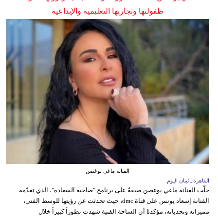
طفولتها وتجاربها التعليمية والإبداعية
الفنانة ماغي بوغصن
القاهرة ـ لبنان اليوم
حلّت الفنانة ماغي بوغصن ضيفةً على برنامج "صاحبة السعادة"، الذي تقدّمه
الفنانة إسعاد يونس على قناة dmc، حيث تحدثت عن رؤيتها للوسط الفني،
مميزاته وتحدياته، مؤكدةً أن الساحة الفنية شهدت تطوراً كبيراً خلال