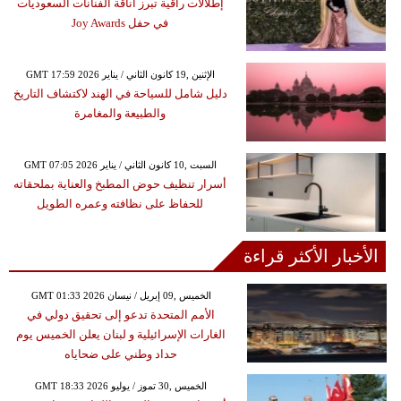
إطلالات راقية تبرز أناقة الفنانات السعوديات
في حفل Joy Awards
GMT 17:59 2026 الإثنين ,19 كانون الثاني / يناير
دليل شامل للسياحة في الهند لاكتشاف التاريخ
والطبيعة والمغامرة
GMT 07:05 2026 السبت ,10 كانون الثاني / يناير
أسرار تنظيف حوض المطبخ والعناية بملحقاته
للحفاظ على نظافته وعمره الطويل
الأخبار الأكثر قراءة
GMT 01:33 2026 الخميس ,09 إبريل / نيسان
الأمم المتحدة تدعو إلى تحقيق دولي في
الغارات الإسرائيلية و لبنان يعلن الخميس يوم
حداد وطني على ضحاياه
GMT 18:33 2026 الخميس ,30 تموز / يوليو