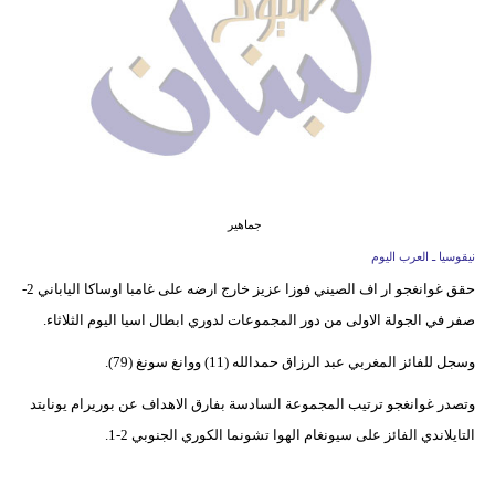
وسفر
ديكور
أخبار
إعلام
تعليم
جماهير
مرأة
نيقوسيا ـ العرب اليوم
حقق غوانغجو ار اف الصيني فوزا عزيز خارج ارضه على غامبا اوساكا الياباني 2-
أزياء
صفر في الجولة الاولى من دور المجموعات لدوري ابطال اسيا اليوم الثلاثاء.
إسلامية
وسجل للفائز المغربي عبد الرزاق حمدالله (11) ووانغ سونغ (79).
علوم
وتصدر غوانغجو ترتيب المجموعة السادسة بفارق الاهداف عن بوريرام يونايتد
وتكنولوجيا
التايلاندي الفائز على سيونغام الهوا تشونما الكوري الجنوبي 2-1.
بيئة