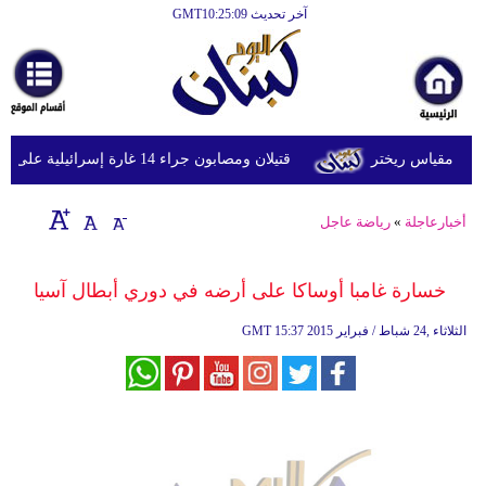
آخر تحديث GMT10:25:09
الرئيسية
أخبارعاجلة
رياضة
قتيلان ومصابون جراء 14 غارة إسرائيلية على شرق وجنوب لبنان
ثقافة
إقتصاد
أخبارعاجلة
»
رياضة عاجل
فن
خسارة غامبا أوساكا على أرضه في دوري أبطال آسيا
وموسيقى
15:37 2015 الثلاثاء ,24 شباط / فبراير
GMT
أزياء
صحة
وتغذية
سياحة