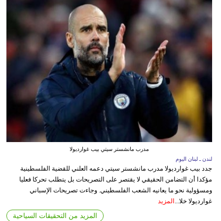
مدرب مانشستر سيتي بيب غوارديولا
لندن ـ لبنان اليوم
جدد بيب غوارديولا مدرب مانشستر سيتي دعمه العلني للقضية الفلسطينية
مؤكدا أن التضامن الحقيقي لا يقتصر على التصريحات بل يتطلب تحركا فعليا
ومسؤولية نحو ما يعانيه الشعب الفلسطيني. وجاءت تصريحات الإسباني
غوارديولا خلا...
المزيد
المزيد من التحقيقات السياحية