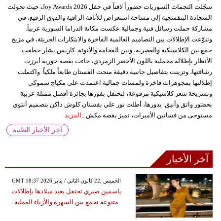
سجّلت النجمات السوريات حضوراً لافتاً في حفل Joy Awards 2026، حيث تحولت
السجادة البنفسجية إلى مساحة استعراض للأناقة الراقية والذوق الرفيع، في
مشاركة حملت رسائل فنية وجمالية عكست مكانة الدراما السورية عربياً.
وتنوّعت الإطلالات بين التصاميم العالمية الفاخرة والابتكارات الجريئة، في مزيج
جمع بين الكلاسيكية والعصرية، وبين الفخامة والأنوثة. كاريس بشار خطفت
الأنظار بإطلالة مخملية باللون الأخضر الزمردي، جاءت بقصة حورية أبرزت
رشاقتها، وتزينت بتفاصيل جانبية دقيقة منحت الفستان طابعاً ملكياً. واكتملت
إطلالتها بمجوهرات فاخرة ولمسات جمالية اعتمدت على مكياج سموكي
وتسريحة شعر كلاسيكية مرفوعة، لتحتفل بفوزها بجائزة أفضل ممثلة عربية
بحضور واثق وأنيق. بدورها، أطلت نور علي بفستان كلوش داكن بتصميم أنثوي
مستوحى من فساتين الأميرات، تميز بقصة مكش...
المزيد
آخر الأخبار الطبية
آخر الأخبار
GMT 18:37 2026 الخميس ,22 كانون الثاني / يناير
ياسمين صبري تحتفل بعيد ميلادها بإطلالات
متنوعة تجمع بين السهرة والأزياء العملية