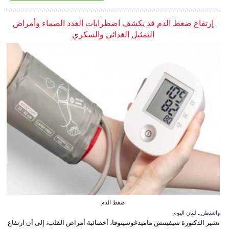
إرتفاع ضغط الدم قد يكشف اضطرابات الغدد الصماء وأمراض
التمثيل الغذائي والسكري
ضغط الدم
واشنطن ـ لبنان اليوم
تشير الدكتورة سيفينتش ماميدغوسينوفا، أخصائية أمراض القلب، إلى أن ارتفاع