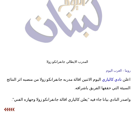
وسفر
ديكور
أخبار
إعلام
تعليم
المدرب الايطالي جانفرانكو زولا
مرأة
روما - العرب اليوم
اعلن
نادي كالياري
اليوم الاثنين اقالة مدربه جانفرانكو زولا من منصبه اثر النتائج
أزياء
السيئة التي حققها الفريق باشرافه.
إسلامية
واصدر النادي بيانا جاء فيه "يعلن كالياري اقالة جانفرانكو زولا وجهازه الفني".
علوم
وتكنولوجيا
بيئة