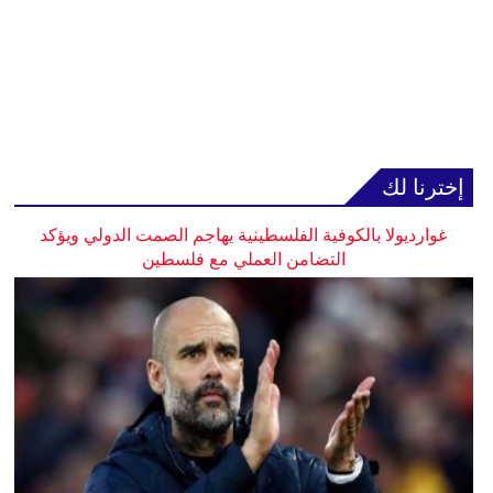
إخترنا لك
غوارديولا بالكوفية الفلسطينية يهاجم الصمت الدولي ويؤكد
التضامن العملي مع فلسطين