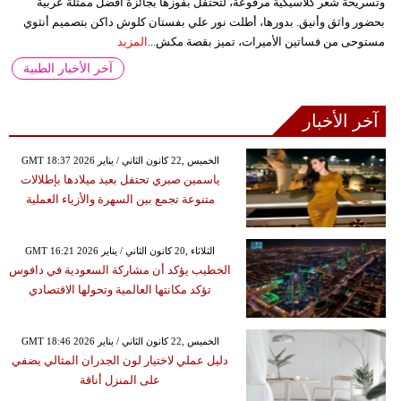
وتسريحة شعر كلاسيكية مرفوعة، لتحتفل بفوزها بجائزة أفضل ممثلة عربية
بحضور واثق وأنيق. بدورها، أطلت نور علي بفستان كلوش داكن بتصميم أنثوي
مستوحى من فساتين الأميرات، تميز بقصة مكش...
المزيد
آخر الأخبار الطبية
آخر الأخبار
GMT 18:37 2026 الخميس ,22 كانون الثاني / يناير
ياسمين صبري تحتفل بعيد ميلادها بإطلالات
متنوعة تجمع بين السهرة والأزياء العملية
GMT 16:21 2026 الثلاثاء ,20 كانون الثاني / يناير
الخطيب يؤكد أن مشاركة السعودية في دافوس
تؤكد مكانتها العالمية وتحولها الاقتصادي
GMT 18:46 2026 الخميس ,22 كانون الثاني / يناير
دليل عملي لاختيار لون الجدران المثالي يضفي
على المنزل أناقة