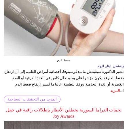
ضغط الدم
واشنطن ـ لبنان اليوم
تشير الدكتورة سيفينتش ماميدغوسينوفا، أخصائية أمراض القلب، إلى أن ارتفاع
ضغط الدم قد يكون مؤشرا على وجود خلل كامن في الغدة الدرقية أو الغدد
الكظرية أو الغدة النخامية. ووفقا للطبيبة، غالبا ما يُشير ارتفاع ضغط الدم
ا...
المزيد
المزيد من التحقيقات السياحية
نجمات الدراما السورية يخطفن الأنظار بإطلالات راقية في حفل
Joy Awards