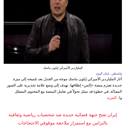
الملياردير الأميركي إيلون ماسك
واشنطن ـ لبنان اليوم
أثار الملياردير الأميركي إيلون ماسك موجة من الجدل بعد تلميحه إلى ميزة
جديدة تعتزم منصة «إكس» إطلاقها، تهدف إلى وضع علامة تحذيرية على الصور
المعدّلة، في خطوة قد تمثل تحولاً في تعامل المنصة مع المحتوى المضلل
وا...
المزيد
إيران تفتح جبهة قضائية جديدة ضد شخصيات رياضية وثقافية
بالتزامن مع استمرار ملاحقة موقوفي الاحتجاجات