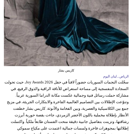
كاريس بشار
الرياض ـ لبنان اليوم
سجّلت النجمات السوريات حضوراً لافتاً في حفل Joy Awards 2026، حيث تحولت
السجادة البنفسجية إلى مساحة استعراض للأناقة الراقية والذوق الرفيع، في
مشاركة حملت رسائل فنية وجمالية عكست مكانة الدراما السورية عربياً.
وتنوّعت الإطلالات بين التصاميم العالمية الفاخرة والابتكارات الجريئة، في مزيج
جمع بين الكلاسيكية والعصرية، وبين الفخامة والأنوثة. كاريس بشار خطفت
الأنظار بإطلالة مخملية باللون الأخضر الزمردي، جاءت بقصة حورية أبرزت
رشاقتها، وتزينت بتفاصيل جانبية دقيقة منحت الفستان طابعاً ملكياً. واكتملت
إطلالتها بمجوهرات فاخرة ولمسات جمالية اعتمدت على مكياج سموكي