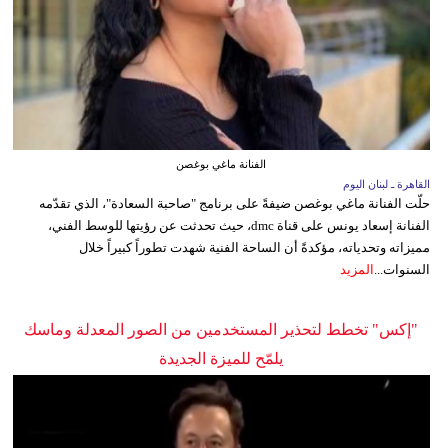
الفنانة ماغي بوغصن
القاهرة ـ لبنان اليوم
حلّت الفنانة ماغي بوغصن ضيفةً على برنامج "صاحبة السعادة"، الذي تقدّمه
الفنانة إسعاد يونس على قناة dmc، حيث تحدثت عن رؤيتها للوسط الفني،
مميزاته وتحدياته، مؤكدةً أن الساحة الفنية شهدت تطوراً كبيراً خلال
السنوات...
المزيد
"إكس" تخطط لتحذير المستخدمين من الصور المعدلة وماسك
يلمّح للميزة الجديدة