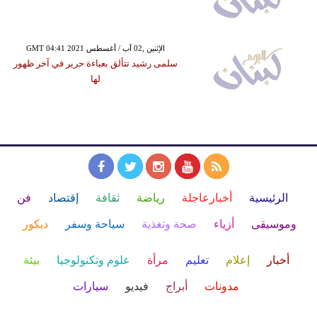
GMT 04:41 2021 الإثنين ,02 آب / أغسطس
سلمى رشيد تتألق بعباءة حرير في آخر ظهور
لها
الرئيسية
أخبارعاجلة
رياضة
ثقافة
إقتصاد
فن
وموسيقى
أزياء
صحة وتغذية
سياحة وسفر
ديكور
أخبار
إعلام
تعليم
مرأة
علوم وتكنولوجيا
بيئة
مدونات
أبراج
فيديو
سيارات