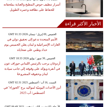
أسرار تنظيف حوض المطبخ والعناية بملحقاته
للحفاظ على نظافته وعمره الطويل
الأخبار الأكثر قراءة
GMT 01:33 2026 الخميس ,09 إبريل / نيسان
الأمم المتحدة تدعو إلى تحقيق دولي في
الغارات الإسرائيلية و لبنان يعلن الخميس يوم
حداد وطني على ضحاياه
GMT 18:33 2026 الخميس ,30 تموز / يوليو
أردوغان يرحب بالرئيس اللبناني جوزاف عون
في أنقرة ويؤكد على وقوفه إلى جانب سيادة
لبنان وحقوقه المشروعةً
GMT 02:31 2025 السبت ,16 آب / أغسطس
أبرز الأحداث اليوميّة لمواليد برج "الجوزاء" في
أغسطس/ آب 2025
GMT 06:49 2021 الأربعاء ,03 تشرين الثاني / نوفمبر