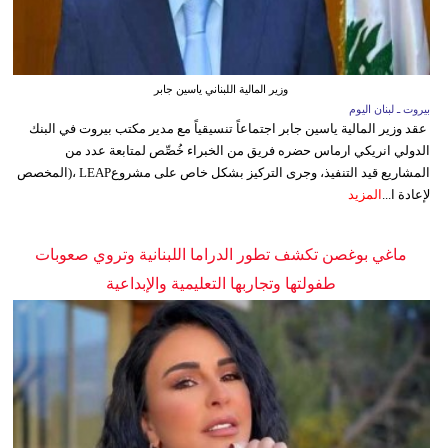
وزير المالية اللبناني ياسين جابر
بيروت ـ لبنان اليوم
عقد وزير المالية ياسين جابر اجتماعاً تنسيقياً مع مدير مكتب بيروت في البنك
الدولي انريكي ارماس حضره فريق من الخبراء خُصِّص لمتابعة عدد من
المشاريع قيد التنفيذ، وجرى التركيز بشكل خاص على مشروعLEAP ،(المخصص
لإعادة ا...
المزيد
ماغي بوغصن تكشف تطور الدراما اللبنانية وتروي صعوبات
طفولتها وتجاربها التعليمية والإبداعية