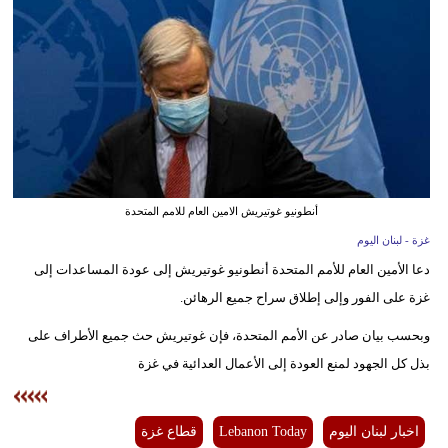
وسفر
ديكور
أخبار
إعلام
تعليم
أنطونيو غوتيريش الامين العام للامم المتحدة
مرأة
غزة - لبنان اليوم
دعا الأمين العام للأمم المتحدة أنطونيو غوتيريش إلى عودة المساعدات إلى
أزياء
غزة على الفور وإلى إطلاق سراح جميع الرهائن.
إسلامية
وبحسب بيان صادر عن الأمم المتحدة، فإن غوتيريش حث جميع الأطراف على
علوم
بذل كل الجهود لمنع العودة إلى الأعمال العدائية في غزة
وتكنولوجيا
بيئة
اخبار لبنان اليوم
Lebanon Today
قطاع غزة