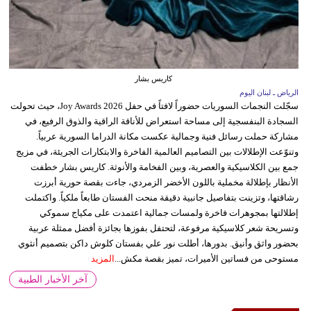
كاريس بشار
الرياض ـ لبنان اليوم
سجّلت النجمات السوريات حضوراً لافتاً في حفل Joy Awards 2026، حيث تحولت
السجادة البنفسجية إلى مساحة استعراض للأناقة الراقية والذوق الرفيع، في
مشاركة حملت رسائل فنية وجمالية عكست مكانة الدراما السورية عربياً.
وتنوّعت الإطلالات بين التصاميم العالمية الفاخرة والابتكارات الجريئة، في مزيج
جمع بين الكلاسيكية والعصرية، وبين الفخامة والأنوثة. كاريس بشار خطفت
الأنظار بإطلالة مخملية باللون الأخضر الزمردي، جاءت بقصة حورية أبرزت
رشاقتها، وتزينت بتفاصيل جانبية دقيقة منحت الفستان طابعاً ملكياً. واكتملت
إطلالتها بمجوهرات فاخرة ولمسات جمالية اعتمدت على مكياج سموكي
وتسريحة شعر كلاسيكية مرفوعة، لتحتفل بفوزها بجائزة أفضل ممثلة عربية
بحضور واثق وأنيق. بدورها، أطلت نور علي بفستان كلوش داكن بتصميم أنثوي
مستوحى من فساتين الأميرات، تميز بقصة مكش...
المزيد
آخر الأخبار الطبية