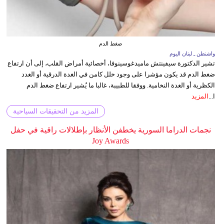
ضغط الدم
واشنطن ـ لبنان اليوم
تشير الدكتورة سيفينتش ماميدغوسينوفا، أخصائية أمراض القلب، إلى أن ارتفاع
ضغط الدم قد يكون مؤشرا على وجود خلل كامن في الغدة الدرقية أو الغدد
الكظرية أو الغدة النخامية. ووفقا للطبيبة، غالبا ما يُشير ارتفاع ضغط الدم
ا...
المزيد
المزيد من التحقيقات السياحية
نجمات الدراما السورية يخطفن الأنظار بإطلالات راقية في حفل
Joy Awards