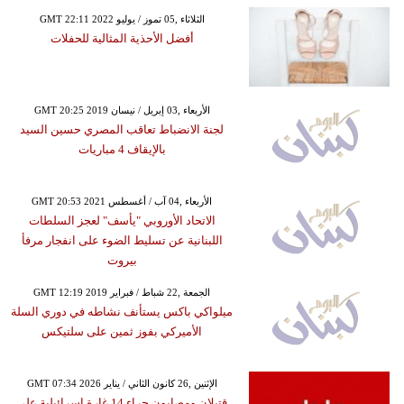
GMT 22:11 2022 الثلاثاء ,05 تموز / يوليو
أفضل الأحذية المثالية للحفلات
GMT 20:25 2019 الأربعاء ,03 إبريل / نيسان
لجنة الانضباط تعاقب المصري حسين السيد
بالإيقاف 4 مباريات
GMT 20:53 2021 الأربعاء ,04 آب / أغسطس
الاتحاد الأوروبي "يأسف" لعجز السلطات
اللبنانية عن تسليط الضوء على انفجار مرفأ
بيروت
GMT 12:19 2019 الجمعة ,22 شباط / فبراير
ميلواكي باكس يستأنف نشاطه في دوري السلة
الأميركي بفوز ثمين على سلتيكس
GMT 07:34 2026 الإثنين ,26 كانون الثاني / يناير
قتيلان ومصابون جراء 14 غارة إسرائيلية على