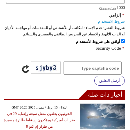
: Characters Left
*
إلزامي
شروط الاستخدام
شروط النشر:
عدم الإساءة للكاتب أو للأشخاص أو للمقدسات أو مهاجمة الأديان
أو الذات الالهية. والابتعاد عن التحريض الطائفي والعنصري والشتائم.
اُوافق على شروط الأستخدام
Security Code
*
أرسل التعليق
أخبار ذات صلة
GMT 20:23 2025 الثلاثاء ,15 إبريل / نيسان
الحوثيون يعلنون مقتل سبعة وإصابة 29 في
ضربات أميركية ويؤكدون إسقاط طائرة مسيرة
من طراز إم كيو 9