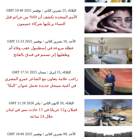
GMT 19:48 2025 الثلاثاء ,25 تشرين الثاني / نوفمبر
الأمم المتحدة تكشف أن 60% من جرائم قتل
النساء يرتكبها شركاء حميمون
GMT 11:53 2025 الأحد ,16 تشرين الثاني / نوفمبر
عطلة مروعة في إسطنبول عقب وفاة أم
وطفليها إثر تسمم في فندق بالفاتح
GMT 17:51 2025 الثلاثاء ,15 إبريل / نيسان
راغب علامة يتعاون مع الشاعر عمرو المصري
في أغنية سينجل جديدة تحمل عنوان "البكا"
GMT 11:28 2026 الثلاثاء ,20 كانون الثاني / يناير
قتيلان و12 جريحًا في 13 حادث سير في لبنان
خلال 24 ساعة
GMT 18:06 2025 الأحد ,09 تشرين الثاني / نوفمبر