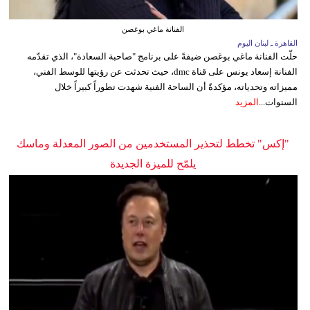
الفنانة ماغي بوغصن
القاهرة ـ لبنان اليوم
حلّت الفنانة ماغي بوغصن ضيفةً على برنامج "صاحبة السعادة"، الذي تقدّمه
الفنانة إسعاد يونس على قناة dmc، حيث تحدثت عن رؤيتها للوسط الفني،
مميزاته وتحدياته، مؤكدةً أن الساحة الفنية شهدت تطوراً كبيراً خلال
السنوات...
المزيد
"إكس" تخطط لتحذير المستخدمين من الصور المعدلة وماسك
يلمّح للميزة الجديدة