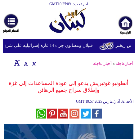
آخر تحديث GMT10:25:09
الرئيسية
أخبارعاجلة
رياضة
قتيلان ومصابون جراء 14 غارة إسرائيلية على شرق وجنوب لبنان
ثقافة
إقتصاد
أخبارعاجلة
»
أخبار عاجلة
فن
أنطونيو غوتيريش يدعو إلى عودة المساعدات إلى غزة
وموسيقى
وإطلاق سراح جميع الرهائن
أزياء
19:57 2025 الأحد ,02 آذار/ مارس
GMT
صحة
وتغذية
سياحة