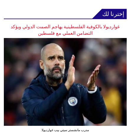
إخترنا لك
غوارديولا بالكوفية الفلسطينية يهاجم الصمت الدولي ويؤكد
التضامن العملي مع فلسطين
مدرب مانشستر سيتي بيب غوارديولا