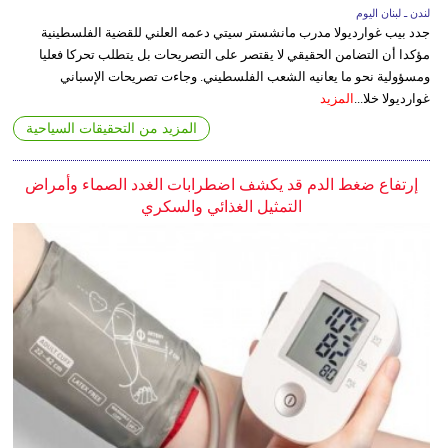
لندن ـ لبنان اليوم
جدد بيب غوارديولا مدرب مانشستر سيتي دعمه العلني للقضية الفلسطينية
مؤكدا أن التضامن الحقيقي لا يقتصر على التصريحات بل يتطلب تحركا فعليا
ومسؤولية نحو ما يعانيه الشعب الفلسطيني. وجاءت تصريحات الإسباني
غوارديولا خلا...
المزيد
المزيد من التحقيقات السياحية
إرتفاع ضغط الدم قد يكشف اضطرابات الغدد الصماء وأمراض
التمثيل الغذائي والسكري