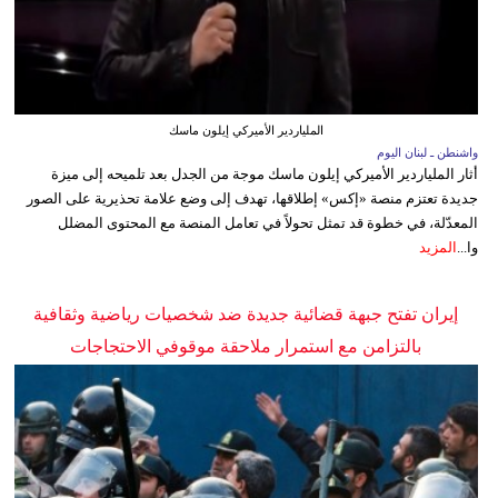
الملياردير الأميركي إيلون ماسك
واشنطن ـ لبنان اليوم
أثار الملياردير الأميركي إيلون ماسك موجة من الجدل بعد تلميحه إلى ميزة
جديدة تعتزم منصة «إكس» إطلاقها، تهدف إلى وضع علامة تحذيرية على الصور
المعدّلة، في خطوة قد تمثل تحولاً في تعامل المنصة مع المحتوى المضلل
وا...
المزيد
إيران تفتح جبهة قضائية جديدة ضد شخصيات رياضية وثقافية
بالتزامن مع استمرار ملاحقة موقوفي الاحتجاجات