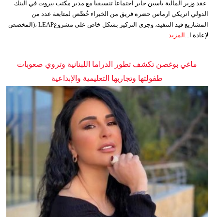
عقد وزير المالية ياسين جابر اجتماعاً تنسيقياً مع مدير مكتب بيروت في البنك
الدولي انريكي ارماس حضره فريق من الخبراء خُصِّص لمتابعة عدد من
المشاريع قيد التنفيذ، وجرى التركيز بشكل خاص على مشروعLEAP ،(المخصص
لإعادة ا...
المزيد
ماغي بوغصن تكشف تطور الدراما اللبنانية وتروي صعوبات
طفولتها وتجاربها التعليمية والإبداعية