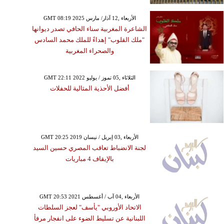
GMT 08:19 2025 الأربعاء ,12 آذار/ مارس
الشاعرة المغربية سناء الحافي تصدر ديوانها
"ملك القلوب" إهداءً للملك محمد السادس
والصحراء المغربية
GMT 22:11 2022 الثلاثاء ,05 تموز / يوليو
أفضل الأحذية المثالية للحفلات
GMT 20:25 2019 الأربعاء ,03 إبريل / نيسان
لجنة الانضباط تعاقب المصري حسين السيد
بالإيقاف 4 مباريات
GMT 20:53 2021 الأربعاء ,04 آب / أغسطس
الاتحاد الأوروبي "يأسف" لعجز السلطات
اللبنانية عن تسليط الضوء على انفجار مرفأ