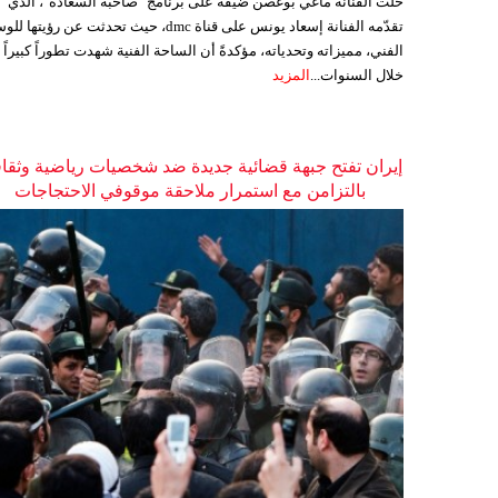
حلّت الفنانة ماغي بوغصن ضيفةً على برنامج "صاحبة السعادة"، الذي
تقدّمه الفنانة إسعاد يونس على قناة dmc، حيث تحدثت عن رؤيتها
الفني، مميزاته وتحدياته، مؤكدةً أن الساحة الفنية شهدت تطوراً كبيراً
خلال السنوات...
المزيد
إيران تفتح جبهة قضائية جديدة ضد شخصيات رياضية وثقاف
بالتزامن مع استمرار ملاحقة موقوفي الاحتجاجات