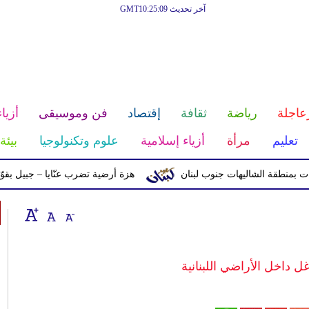
آخر تحديث GMT10:25:09
عاجلة
رياضة
ثقافة
إقتصاد
فن وموسيقى
أزياء
تعليم
مرأة
أزياء إسلامية
علوم وتكنولوجيا
بيئة
 الشاليهات جنوب لبنان
هزة أرضية تضرب عنّايا – جبيل بقوّة 2.8 درجات على مقياس ريختر
غل داخل الأراضي اللبنانية