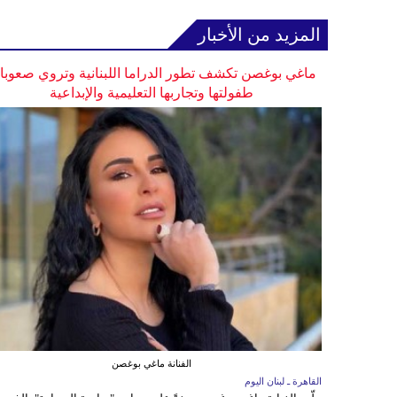
المزيد من الأخبار
ماغي بوغصن تكشف تطور الدراما اللبنانية وتروي صعوب
طفولتها وتجاربها التعليمية والإبداعية
الفنانة ماغي بوغصن
القاهرة ـ لبنان اليوم