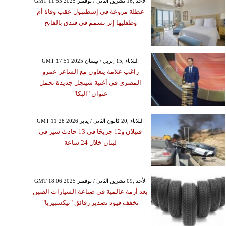
GMT 11:53 2025 الأحد ,16 تشرين الثاني / نوفمبر
عطلة مروعة في إسطنبول عقب وفاة أم
وطفليها إثر تسمم في فندق بالفاتح
GMT 17:51 2025 الثلاثاء ,15 إبريل / نيسان
راغب علامة يتعاون مع الشاعر عمرو
المصري في أغنية سينجل جديدة تحمل
عنوان "البكا"
GMT 11:28 2026 الثلاثاء ,20 كانون الثاني / يناير
قتيلان و12 جريحًا في 13 حادث سير في
لبنان خلال 24 ساعة
GMT 18:06 2025 الأحد ,09 تشرين الثاني / نوفمبر
بعد أزمة عالمية في صناعة السيارات الصين
تخفف قيود تصدير رقائق "نيكسبيريا"