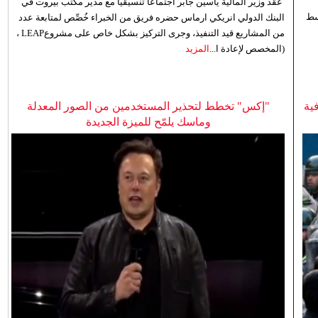
عقد وزير المالية ياسين جابر اجتماعاً تنسيقياً مع مدير مكتب بيروت في
 للوسط
البنك الدولي انريكي ارماس حضره فريق من الخبراء خُصِّص لمتابعة عدد
من المشاريع قيد التنفيذ، وجرى التركيز بشكل خاص على مشروعLEAP ،
(المخصص لإعادة ا...
المزيد
ية
"إكس" تخطط لتحذير المستخدمين من الصور المعدلة
وماسك يلمّح للميزة الجديدة