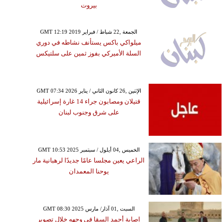
بيروت
GMT 12:19 2019 الجمعة ,22 شباط / فبراير
ميلواكي باكس يستأنف نشاطه في دوري
السلة الأميركي بفوز ثمين على سلتيكس
GMT 07:34 2026 الإثنين ,26 كانون الثاني / يناير
قتيلان ومصابون جراء 14 غارة إسرائيلية
على شرق وجنوب لبنان
GMT 10:53 2025 الخميس ,04 أيلول / سبتمبر
الراعي يعين مجلسا عامًا جديدًا لرهبانية مار
يوحنا المعمدان
GMT 08:30 2025 السبت ,01 آذار/ مارس
إصابة أحمد السقا في وجهه خلال تصوير