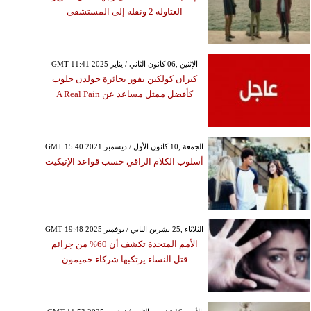
العتاولة 2 ونقله إلى المستشفى
GMT 11:41 2025 الإثنين ,06 كانون الثاني / يناير
كيران كولكين يفوز بجائزة جولدن جلوب
كأفضل ممثل مساعد عن A Real Pain
GMT 15:40 2021 الجمعة ,10 كانون الأول / ديسمبر
أسلوب الكلام الراقي حسب قواعد الإتيكيت
GMT 19:48 2025 الثلاثاء ,25 تشرين الثاني / نوفمبر
الأمم المتحدة تكشف أن 60% من جرائم
قتل النساء يرتكبها شركاء حميمون