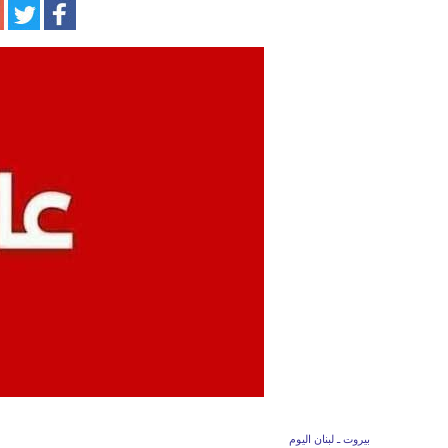
بيروت ـ لبنان اليوم