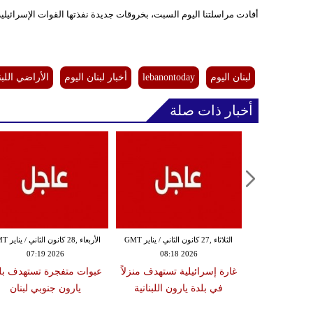
أفادت مراسلتنا اليوم السبت، بخروقات جديدة نفذتها القوات الإسرائيلي
لبنان اليوم
lebanontoday
أخبار لبنان اليوم
الأراضي اللبنا
أخبار ذات صلة
الإثنين ,26 كانون الثاني / يناير GMT
الثلاثاء ,27 كانون الثاني / يناير GMT
الأربعاء ,28 كانو
07:19 2026
08:18 2026
16:06
لعثور على أخر
غارة إسرائيلية تستهدف منزلاً
عبوات متفجرة تستهدف بل
ائيلي في قطاع
في بلدة يارون اللبنانية
يارون جنوبي لبنان
ي يفتح الطريق