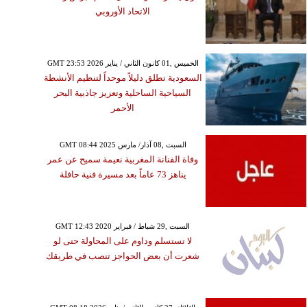
الاتحاد الأوروبي
GMT 23:53 2026 الخميس ,01 كانون الثاني / يناير
السعودية تطلق دليلاً موحداً لتنظيم الأنشطة
السياحية الساحلية وتعزيز جاذبية البحر
الأحمر
GMT 08:44 2025 السبت ,08 آذار/ مارس
وفاة الفنانة المغربية نعيمة سميح عن عمر
يناهز 73 عاماً بعد مسيرة فنية حافلة
GMT 12:43 2020 السبت ,29 شباط / فبراير
لا تستسلم وداوم على المحاولة حتى لو
شعرت أن بعض الحواجز تنصب في طريقك