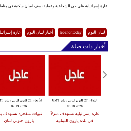
غارة إسرائيلية على حي الشجاعية وعملية نسف لمبان سكنية في مناطق ان
لبنان اليوم
lebanontoday
أخبار لبنان اليوم
غارة إسرائيلي
أخبار ذات صلة
الإثنين ,26 كانون الثاني / يناير GMT
الثلاثاء ,27 كانون الثاني / يناير GMT
الأربعاء ,28 كانو
07:19 2026
08:18 2026
16:06
لعثور على أخر
غارة إسرائيلية تستهدف منزلاً
عبوات متفجرة تستهدف بل
ائيلي في قطاع
في بلدة يارون اللبنانية
يارون جنوبي لبنان
ي يفتح الطريق