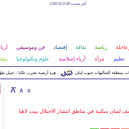
آخر تحديث GMT10:25:09
عاجلة
رياضة
ثقافة
إقتصاد
فن وموسيقى
أزياء
تعليم
مرأة
أزياء إسلامية
علوم وتكنولوجيا
بيئة
ة الشاليهات جنوب لبنان
هزة أرضية تضرب عنّايا – جبيل بقوّة 2.8 درجات على مقياس ريختر
 لمبان سكنية في مناطق انتشار الاحتلال ببيت لاهيا