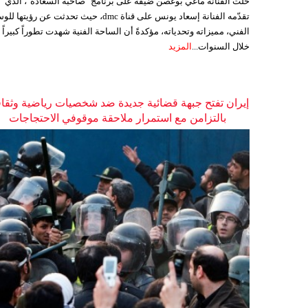
حلّت الفنانة ماغي بوغصن ضيفةً على برنامج "صاحبة السعادة"، الذي
تقدّمه الفنانة إسعاد يونس على قناة dmc، حيث تحدثت عن رؤيتها
الفني، مميزاته وتحدياته، مؤكدةً أن الساحة الفنية شهدت تطوراً كبيراً
خلال السنوات...
المزيد
إيران تفتح جبهة قضائية جديدة ضد شخصيات رياضية وثقاف
بالتزامن مع استمرار ملاحقة موقوفي الاحتجاجات