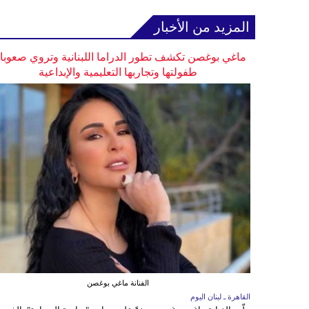
المزيد من الأخبار
ماغي بوغصن تكشف تطور الدراما اللبنانية وتروي صعوب
طفولتها وتجاربها التعليمية والإبداعية
الفنانة ماغي بوغصن
القاهرة ـ لبنان اليوم