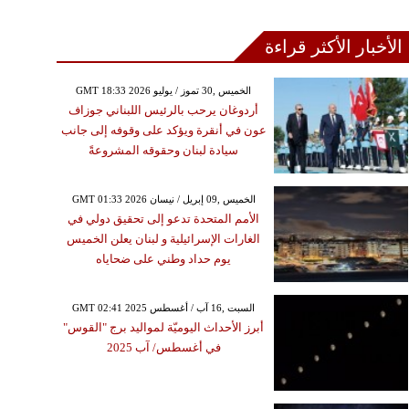
الأخبار الأكثر قراءة
GMT 18:33 2026 الخميس ,30 تموز / يوليو
أردوغان يرحب بالرئيس اللبناني جوزاف
عون في أنقرة ويؤكد على وقوفه إلى جانب
سيادة لبنان وحقوقه المشروعةً
GMT 01:33 2026 الخميس ,09 إبريل / نيسان
الأمم المتحدة تدعو إلى تحقيق دولي في
الغارات الإسرائيلية و لبنان يعلن الخميس
يوم حداد وطني على ضحاياه
GMT 02:41 2025 السبت ,16 آب / أغسطس
أبرز الأحداث اليوميّة لمواليد برج "القوس"
في أغسطس/ آب 2025