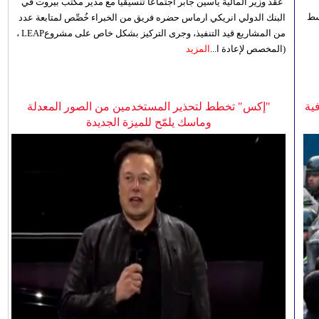
عقد وزير المالية ياسين جابر اجتماعاً تنسيقياً مع مدير مكتب بيروت في
 للوسط
البنك الدولي انريكي ارماس حضره فريق من الخبراء خُصِّص لمتابعة عدد
من المشاريع قيد التنفيذ، وجرى التركيز بشكل خاص على مشروعLEAP ،
(المخصص لإعادة ا...
المزيد
ية
"إكس" تخطط لتحذير المستخدمين من الصور المعدلة
وماسك يلمّح للميزة الجديدة