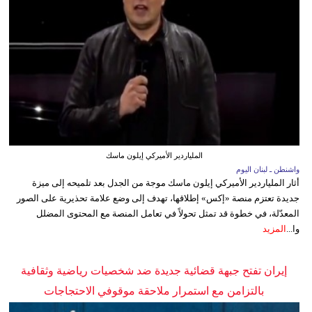
الملياردير الأميركي إيلون ماسك
واشنطن ـ لبنان اليوم
أثار الملياردير الأميركي إيلون ماسك موجة من الجدل بعد تلميحه إلى ميزة
جديدة تعتزم منصة «إكس» إطلاقها، تهدف إلى وضع علامة تحذيرية على الصور
المعدّلة، في خطوة قد تمثل تحولاً في تعامل المنصة مع المحتوى المضلل
وا...
المزيد
إيران تفتح جبهة قضائية جديدة ضد شخصيات رياضية وثقافية
بالتزامن مع استمرار ملاحقة موقوفي الاحتجاجات