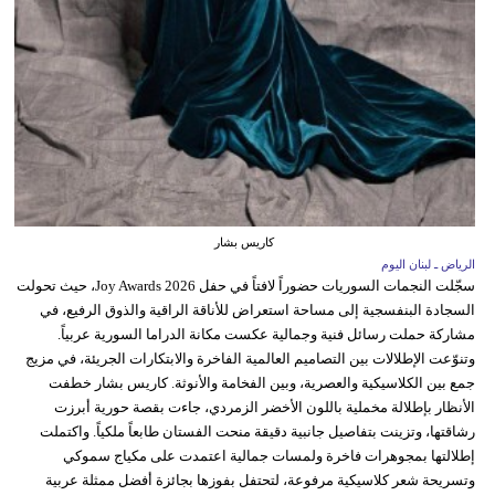
كاريس بشار
الرياض ـ لبنان اليوم
سجّلت النجمات السوريات حضوراً لافتاً في حفل Joy Awards 2026، حيث تحولت
السجادة البنفسجية إلى مساحة استعراض للأناقة الراقية والذوق الرفيع، في
مشاركة حملت رسائل فنية وجمالية عكست مكانة الدراما السورية عربياً.
وتنوّعت الإطلالات بين التصاميم العالمية الفاخرة والابتكارات الجريئة، في مزيج
جمع بين الكلاسيكية والعصرية، وبين الفخامة والأنوثة. كاريس بشار خطفت
الأنظار بإطلالة مخملية باللون الأخضر الزمردي، جاءت بقصة حورية أبرزت
رشاقتها، وتزينت بتفاصيل جانبية دقيقة منحت الفستان طابعاً ملكياً. واكتملت
إطلالتها بمجوهرات فاخرة ولمسات جمالية اعتمدت على مكياج سموكي
وتسريحة شعر كلاسيكية مرفوعة، لتحتفل بفوزها بجائزة أفضل ممثلة عربية