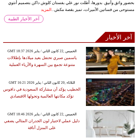
بحضور واثق وأنيق. بدورها، أطلت نور علي بفستان كلوش داكن بتصميم أنثوي
مستوحى من فساتين الأميرات، تميز بقصة مكش...
المزيد
آخر الأخبار الطبية
آخر الأخبار
GMT 18:37 2026 الخميس ,22 كانون الثاني / يناير
ياسمين صبري تحتفل بعيد ميلادها بإطلالات
متنوعة تجمع بين السهرة والأزياء العملية
GMT 16:21 2026 الثلاثاء ,20 كانون الثاني / يناير
الخطيب يؤكد أن مشاركة السعودية في دافوس
تؤكد مكانتها العالمية وتحولها الاقتصادي
GMT 18:46 2026 الخميس ,22 كانون الثاني / يناير
دليل عملي لاختيار لون الجدران المثالي يضفي
على المنزل أناقة