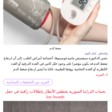
ضغط الدم
واشنطن ـ لبنان اليوم
تشير الدكتورة سيفينتش ماميدغوسينوفا، أخصائية أمراض القلب، إلى أن ارتفاع
ضغط الدم قد يكون مؤشرا على وجود خلل كامن في الغدة الدرقية أو الغدد
الكظرية أو الغدة النخامية. ووفقا للطبيبة، غالبا ما يُشير ارتفاع ضغط الدم
ا...
المزيد
المزيد من التحقيقات السياحية
نجمات الدراما السورية يخطفن الأنظار بإطلالات راقية في حفل
Joy Awards