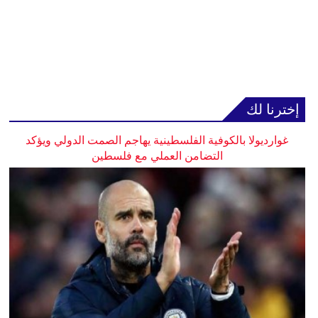
إخترنا لك
غوارديولا بالكوفية الفلسطينية يهاجم الصمت الدولي ويؤكد
التضامن العملي مع فلسطين