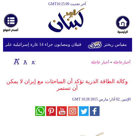
آخر تحديث GMT10:25:09
الرئيسية
أخبارعاجلة
رياضة
قتيلان ومصابون جراء 14 غارة إسرائيلية على شرق وجنوب لبنان
ثقافة
إقتصاد
أخبارعاجلة
»
أخبار عاجلة
فن
وكالة الطاقة الذرية تؤكد أن المباحثات مع إيران لا يمكن
وموسيقى
أن تستمر
أزياء
10:28 2015 الإثنين ,02 آذار/ مارس
GMT
صحة
وتغذية
سياحة