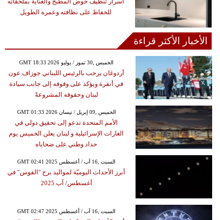
أسرار تنظيف حوض المطبخ والعناية بملحقاته
للحفاظ على نظافته وعمره الطويل
الأخبار الأكثر قراءة
GMT 18:33 2026 الخميس ,30 تموز / يوليو
أردوغان يرحب بالرئيس اللبناني جوزاف عون
في أنقرة ويؤكد على وقوفه إلى جانب سيادة
لبنان وحقوقه المشروعةً
GMT 01:33 2026 الخميس ,09 إبريل / نيسان
الأمم المتحدة تدعو إلى تحقيق دولي في
الغارات الإسرائيلية و لبنان يعلن الخميس يوم
حداد وطني على ضحاياه
GMT 02:41 2025 السبت ,16 آب / أغسطس
أبرز الأحداث اليوميّة لمواليد برج "القوس" في
أغسطس/ آب 2025
GMT 02:47 2025 السبت ,16 آب / أغسطس