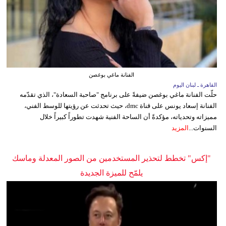
الفنانة ماغي بوغصن
القاهرة ـ لبنان اليوم
حلّت الفنانة ماغي بوغصن ضيفةً على برنامج "صاحبة السعادة"، الذي تقدّمه
الفنانة إسعاد يونس على قناة dmc، حيث تحدثت عن رؤيتها للوسط الفني،
مميزاته وتحدياته، مؤكدةً أن الساحة الفنية شهدت تطوراً كبيراً خلال
السنوات...
المزيد
"إكس" تخطط لتحذير المستخدمين من الصور المعدلة وماسك
يلمّح للميزة الجديدة