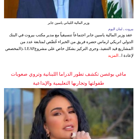
وزير المالية اللبناني ياسين جابر
بيروت ـ لبنان اليوم
عقد وزير المالية ياسين جابر اجتماعاً تنسيقياً مع مدير مكتب بيروت في البنك
الدولي انريكي ارماس حضره فريق من الخبراء خُصِّص لمتابعة عدد من
المشاريع قيد التنفيذ، وجرى التركيز بشكل خاص على مشروعLEAP ،(المخصص
لإعادة ا...
المزيد
ماغي بوغصن تكشف تطور الدراما اللبنانية وتروي صعوبات
طفولتها وتجاربها التعليمية والإبداعية