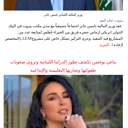
وزير المالية اللبناني ياسين جابر
بيروت ـ لبنان اليوم
عقد وزير المالية ياسين جابر اجتماعاً تنسيقياً مع مدير مكتب بيروت في البنك
الدولي انريكي ارماس حضره فريق من الخبراء خُصِّص لمتابعة عدد من
المشاريع قيد التنفيذ، وجرى التركيز بشكل خاص على مشروعLEAP ،(المخصص
لإعادة ا...
المزيد
ماغي بوغصن تكشف تطور الدراما اللبنانية وتروي صعوبات
طفولتها وتجاربها التعليمية والإبداعية