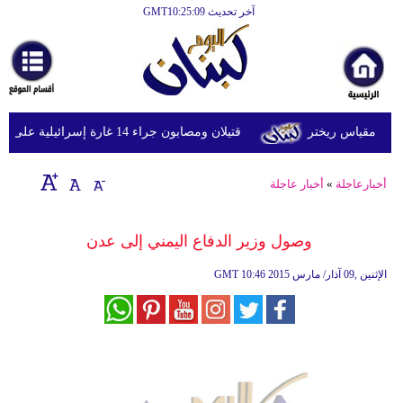
آخر تحديث GMT10:25:09
الرئيسية
أخبارعاجلة
رياضة
قتيلان ومصابون جراء 14 غارة إسرائيلية على شرق وجنوب لبنان
ثقافة
إقتصاد
أخبارعاجلة
»
أخبار عاجلة
فن
وصول وزير الدفاع اليمني إلى عدن
وموسيقى
10:46 2015 الإثنين ,09 آذار/ مارس
GMT
أزياء
صحة
وتغذية
سياحة