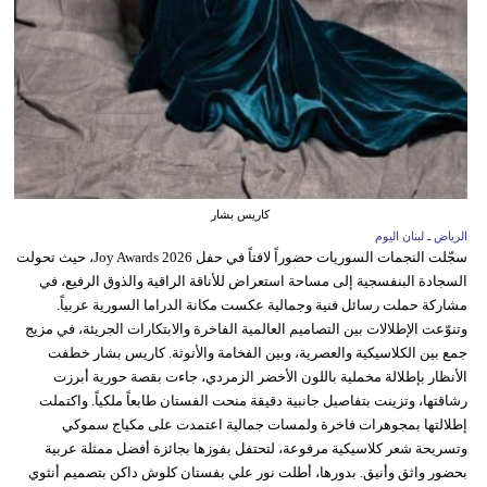
كاريس بشار
الرياض ـ لبنان اليوم
سجّلت النجمات السوريات حضوراً لافتاً في حفل Joy Awards 2026، حيث تحولت
السجادة البنفسجية إلى مساحة استعراض للأناقة الراقية والذوق الرفيع، في
مشاركة حملت رسائل فنية وجمالية عكست مكانة الدراما السورية عربياً.
وتنوّعت الإطلالات بين التصاميم العالمية الفاخرة والابتكارات الجريئة، في مزيج
جمع بين الكلاسيكية والعصرية، وبين الفخامة والأنوثة. كاريس بشار خطفت
الأنظار بإطلالة مخملية باللون الأخضر الزمردي، جاءت بقصة حورية أبرزت
رشاقتها، وتزينت بتفاصيل جانبية دقيقة منحت الفستان طابعاً ملكياً. واكتملت
إطلالتها بمجوهرات فاخرة ولمسات جمالية اعتمدت على مكياج سموكي
وتسريحة شعر كلاسيكية مرفوعة، لتحتفل بفوزها بجائزة أفضل ممثلة عربية
بحضور واثق وأنيق. بدورها، أطلت نور علي بفستان كلوش داكن بتصميم أنثوي