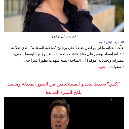
الفنانة ماغي بوغصن
القاهرة ـ لبنان اليوم
حلّت الفنانة ماغي بوغصن ضيفةً على برنامج "صاحبة السعادة"، الذي تقدّمه
الفنانة إسعاد يونس على قناة dmc، حيث تحدثت عن رؤيتها للوسط الفني،
مميزاته وتحدياته، مؤكدةً أن الساحة الفنية شهدت تطوراً كبيراً خلال
السنوات...
المزيد
"إكس" تخطط لتحذير المستخدمين من الصور المعدلة وماسك
يلمّح للميزة الجديدة