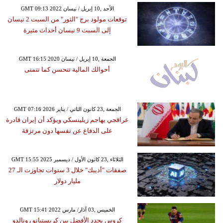
GMT 09:13 2022 الأحد ,10 إبريل / نيسان
توقعات مولود برج "الثور" من السبت 2 نيسان
إلى السبت 9 نيسان أحداث مثيرة
GMT 16:15 2020 الجمعة ,10 إبريل / نيسان
أحوالك المالية تتحسن كما تتمنى
GMT 07:16 2026 الجمعة ,23 كانون الثاني / يناير
عراقجي يهاجم زيلينسكي ويؤكد أن إيران قادرة
على الدفاع عن نفسها دون مرتزقة
GMT 15:55 2025 الثلاثاء ,23 كانون الأول / ديسمبر
صفقات "أديبك" خلال 3 سنوات تجاوزت الـ 27
مليار دولار
GMT 15:41 2022 الخميس ,03 آذار/ مارس
كروس يحدد الأفضل بين كريستيانو رونالدو