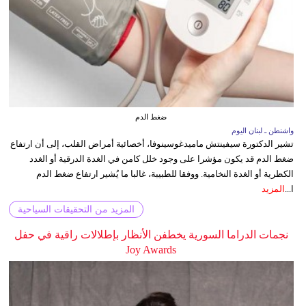
ضغط الدم
واشنطن ـ لبنان اليوم
تشير الدكتورة سيفينتش ماميدغوسينوفا، أخصائية أمراض القلب، إلى أن ارتفاع
ضغط الدم قد يكون مؤشرا على وجود خلل كامن في الغدة الدرقية أو الغدد
الكظرية أو الغدة النخامية. ووفقا للطبيبة، غالبا ما يُشير ارتفاع ضغط الدم
ا...
المزيد
المزيد من التحقيقات السياحية
نجمات الدراما السورية يخطفن الأنظار بإطلالات راقية في حفل
Joy Awards