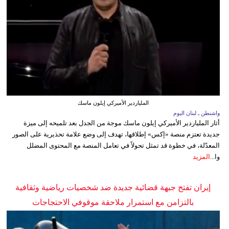
الملياردير الأميركي إيلون ماسك
واشنطن ـ لبنان اليوم
أثار الملياردير الأميركي إيلون ماسك موجة من الجدل بعد تلميحه إلى ميزة
جديدة تعتزم منصة «إكس» إطلاقها، تهدف إلى وضع علامة تحذيرية على الصور
المعدّلة، في خطوة قد تمثل تحولاً في تعامل المنصة مع المحتوى المضلل
وا...
المزيد
إيران تفتح جبهة قضائية جديدة ضد شخصيات رياضية وثقافية
بالتزامن مع استمرار ملاحقة موقوفي الاحتجاجات