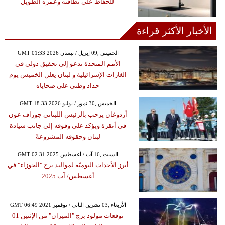
للحفاظ على نظافته وعمره الطويل
الأخبار الأكثر قراءة
GMT 01:33 2026 الخميس ,09 إبريل / نيسان
الأمم المتحدة تدعو إلى تحقيق دولي في
الغارات الإسرائيلية و لبنان يعلن الخميس يوم
حداد وطني على ضحاياه
GMT 18:33 2026 الخميس ,30 تموز / يوليو
أردوغان يرحب بالرئيس اللبناني جوزاف عون
في أنقرة ويؤكد على وقوفه إلى جانب سيادة
لبنان وحقوقه المشروعةً
GMT 02:31 2025 السبت ,16 آب / أغسطس
أبرز الأحداث اليوميّة لمواليد برج "الجوزاء" في
أغسطس/ آب 2025
GMT 06:49 2021 الأربعاء ,03 تشرين الثاني / نوفمبر
توقعات مولود برج "الميزان" من الإثنين 01