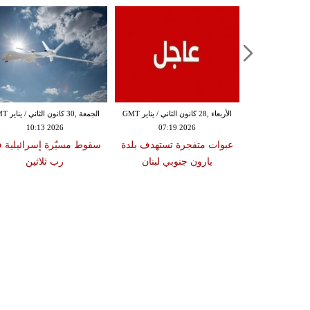
الثلاثاء ,27 كانون الثاني / يناير GMT
الأربعاء ,28 كانون الثاني / يناير GMT
الجمعة ,30 كانون
10:13 2026
07:19 2026
18:47
دة تضرب لبنان
عبوات متفجرة تستهدف بلدة
سقوط مسيّرة إسرائيلية 
2 درجات على مقياس
يارون جنوبي لبنان
رب ثلاثين
تر