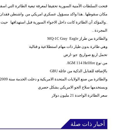
فتحت السلطات الأمنية السورية تحقيقا لمعرفة تبعية الطائرة التي اسق
مكان سقوطها ..هذا واكد مسؤول عسكري امريكي من واشنطن فقدان الات
..والمؤكد أن الطائرة كانت داخل الاجواء السورية قبل استهدافها حيث ك
المجردة ..
والطائرة من طراز MQ-1C Gray Eagle
وهي طائرة بدون طيار ذات مهام استطلاعية و قتالية
تحمل اربع صواريخ جو -ارض
من نوع AGM 114 Hellfire
بالإضافة للقنابل الذكية من عائلة GBU
والطائرة من صنع الولايات المتحدة الامريكية و دخلت الخدمة سنة 2009
ويستخدمها سلاح الجو الامريكي بشكل حصري
سعر الطائرة الواحدة 21 مليون دولار
أخبار ذات صلة