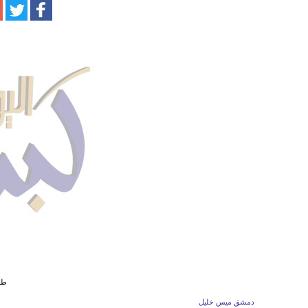
طائ
دمشق ميس خليل