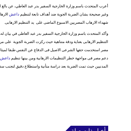
أعرب المتحدث باسم وزارة الخارجية السفير بدر عبد العاطي، عن بالغ ا
وغير صحيحة بشان الضربة الجوية ضد أهداف تابعة لتنظيم
داعش
شهداء الارهاب المصريين الاسبوع الماضى على يد التنظيم الارهابى.
وأكد المتحدث باسم وزارة الخارجية السفير بدر عبد العاطى في بيان له، أ
التنظيم الارهابى بعناية ودقة متناهية حيث ركزت الضربة الجوية على مرا
مصر استخدمت حقها الشرعى الاصيل فى الدفاع عن النفس طبقا لميثاق ال
دعم مصر فى مواجهة خطر التنظيمات الارهابية ومن بينها تنظيم
داعش
ا
المدنيين حيث تمت الضربة بعد دراسة متأنية واستطلاع دقيق لتجنب سق
أخبار ذات صلة