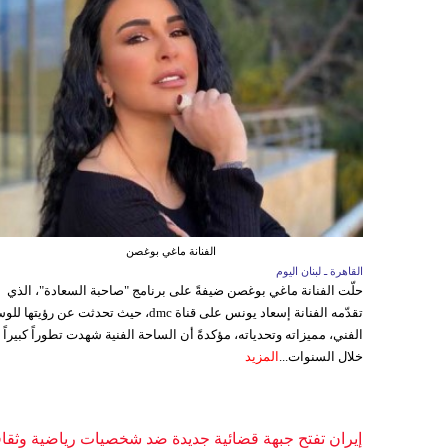
الفنانة ماغي بوغصن
القاهرة ـ لبنان اليوم
حلّت الفنانة ماغي بوغصن ضيفةً على برنامج "صاحبة السعادة"، الذي
تقدّمه الفنانة إسعاد يونس على قناة dmc، حيث تحدثت عن رؤيتها
الفني، مميزاته وتحدياته، مؤكدةً أن الساحة الفنية شهدت تطوراً كبيراً
خلال السنوات...
المزيد
إيران تفتح جبهة قضائية جديدة ضد شخصيات رياضية وثقاف