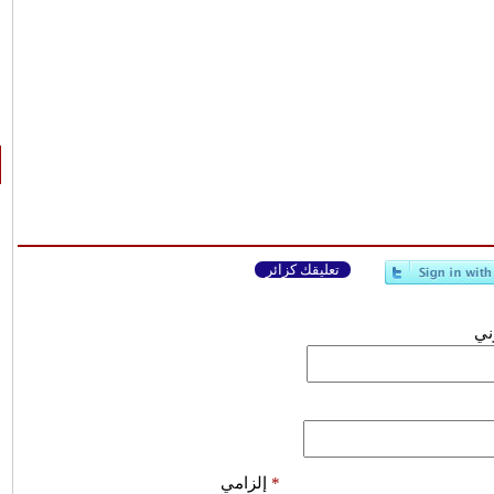
تعليقك كزائر
وني
*
إلزامي