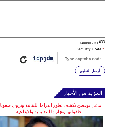
: Characters Left
Security Code
*
أرسل التعليق
المزيد من الأخبار
ماغي بوغصن تكشف تطور الدراما اللبنانية وتروي صعوب
طفولتها وتجاربها التعليمية والإبداعية