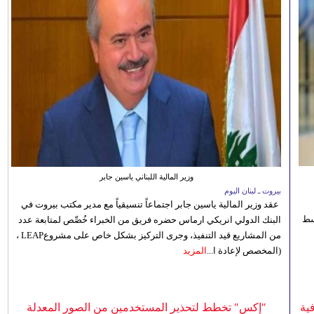
وزير المالية اللبناني ياسين جابر
بيروت ـ لبنان اليوم
عقد وزير المالية ياسين جابر اجتماعاً تنسيقياً مع مدير مكتب بيروت في
 للوسط
البنك الدولي انريكي ارماس حضره فريق من الخبراء خُصِّص لمتابعة عدد
من المشاريع قيد التنفيذ، وجرى التركيز بشكل خاص على مشروعLEAP ،
(المخصص لإعادة ا...
المزيد
ية
"إكس" تخطط لتحذير المستخدمين من الصور المعدلة