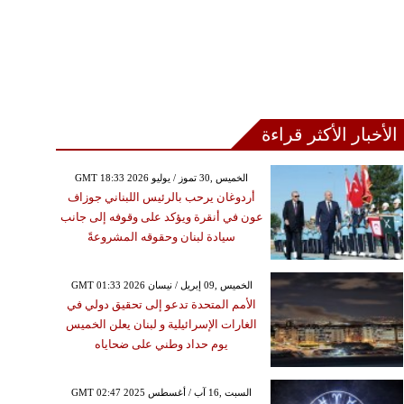
الأخبار الأكثر قراءة
GMT 18:33 2026 الخميس ,30 تموز / يوليو
أردوغان يرحب بالرئيس اللبناني جوزاف
عون في أنقرة ويؤكد على وقوفه إلى جانب
سيادة لبنان وحقوقه المشروعةً
GMT 01:33 2026 الخميس ,09 إبريل / نيسان
الأمم المتحدة تدعو إلى تحقيق دولي في
الغارات الإسرائيلية و لبنان يعلن الخميس
يوم حداد وطني على ضحاياه
GMT 02:47 2025 السبت ,16 آب / أغسطس