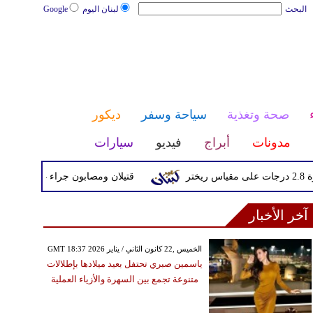
البحث
لبنان اليوم
Google
صحة وتغذية
سياحة وسفر
ديكور
مدونات
أبراج
فيديو
سيارات
قتيلان ومصابون جراء 14 غارة إسرائيلية على شرق وجنوب لبنان
آخر الأخبار
GMT 18:37 2026 الخميس ,22 كانون الثاني / يناير
ياسمين صبري تحتفل بعيد ميلادها بإطلالات
متنوعة تجمع بين السهرة والأزياء العملية