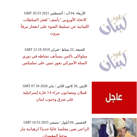
GMT 20:53 2021 الأربعاء ,04 آب / أغسطس
الاتحاد الأوروبي "يأسف" لعجز السلطات
اللبنانية عن تسليط الضوء على انفجار مرفأ
بيروت
GMT 12:19 2019 الجمعة ,22 شباط / فبراير
ميلواكي باكس يستأنف نشاطه في دوري
السلة الأميركي بفوز ثمين على سلتيكس
GMT 07:34 2026 الإثنين ,26 كانون الثاني / يناير
قتيلان ومصابون جراء 14 غارة إسرائيلية
على شرق وجنوب لبنان
GMT 10:53 2025 الخميس ,04 أيلول / سبتمبر
الراعي يعين مجلسا عامًا جديدًا لرهبانية مار
يوحنا المعمدان