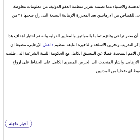
لدهشة والاستياء مما تضمنه تقرير منظمة العفو الدولية، من معلومات مغلوطة
الارهابى للقصاص من الارهابيين بعد المجزرة الارهابية البشعة التى راح ضحيها ٢١ من
ن مصر تراعى وتلتزم تماما بالمواثيق والمعايير الدولية وانه تم اختيار اهداف هذا
كز التدريب وتخزين الاسلحة والذخيرة التابعة لتنظيم
داعش
الإرهابي، مضيفا ان
امم المتحدة، فضلا عن التنسيق الكامل مع الحكومة الليبية الشرعية التى طلبت
لارهابى. واشار المتحدث الى الحرص المصرى الكامل على الحفاظ على ارواح
وط اي ضحايا من المدنيين.
أخبار عاجلة