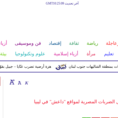
آخر تحديث GMT10:25:09
عاجلة
رياضة
ثقافة
إقتصاد
فن وموسيقى
أزياء
تعليم
مرأة
أزياء إسلامية
علوم وتكنولوجيا
بيئة
ة الشاليهات جنوب لبنان
هزة أرضية تضرب عنّايا – جبيل بقوّة 2.8 درجات على مقياس ريختر
ل الضربات المصرية لمواقع "داعش" في ليبيا