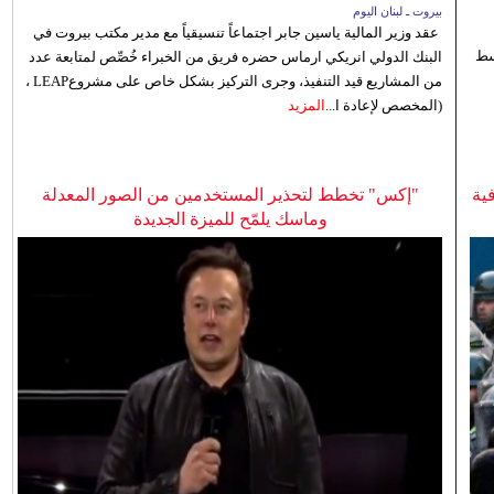
بيروت ـ لبنان اليوم
عقد وزير المالية ياسين جابر اجتماعاً تنسيقياً مع مدير مكتب بيروت في
 للوسط
البنك الدولي انريكي ارماس حضره فريق من الخبراء خُصِّص لمتابعة عدد
من المشاريع قيد التنفيذ، وجرى التركيز بشكل خاص على مشروعLEAP ،
(المخصص لإعادة ا...
المزيد
ية
"إكس" تخطط لتحذير المستخدمين من الصور المعدلة
وماسك يلمّح للميزة الجديدة