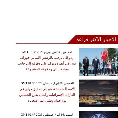
الأخبار الأكثر قراءة
GMT 18:33 2026 الخميس ,30 تموز / يوليو
أردوغان يرحب بالرئيس اللبناني جوزاف
عون في أنقرة ويؤكد على وقوفه إلى جانب
سيادة لبنان وحقوقه المشروعةً
GMT 01:33 2026 الخميس ,09 إبريل / نيسان
الأمم المتحدة تدعو إلى تحقيق دولي في
الغارات الإسرائيلية و لبنان يعلن الخميس
يوم حداد وطني على ضحاياه
GMT 02:47 2025 السبت ,16 آب / أغسطس