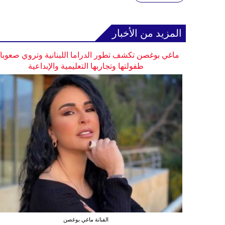
المزيد من الأخبار
ماغي بوغصن تكشف تطور الدراما اللبنانية وتروي صعوب
طفولتها وتجاربها التعليمية والإبداعية
الفنانة ماغي بوغصن