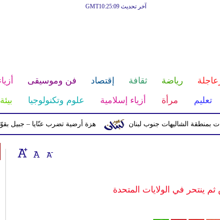
آخر تحديث GMT10:25:09
عاجلة
رياضة
ثقافة
إقتصاد
فن وموسيقى
أزياء
تعليم
مرأة
أزياء إسلامية
علوم وتكنولوجيا
بيئة
ة الشاليهات جنوب لبنان
هزة أرضية تضرب عنّايا – جبيل بقوّة 2.8 درجات على مقياس ريختر