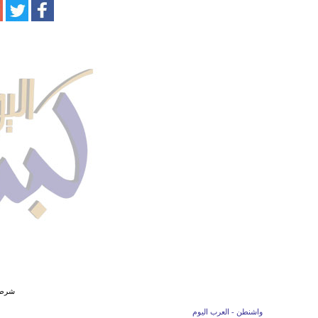
شرطة 
واشنطن - العرب اليوم