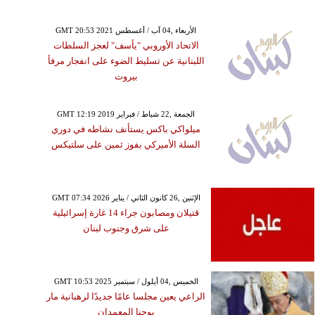
GMT 20:53 2021 الأربعاء ,04 آب / أغسطس
الاتحاد الأوروبي "يأسف" لعجز السلطات
اللبنانية عن تسليط الضوء على انفجار مرفأ
بيروت
GMT 12:19 2019 الجمعة ,22 شباط / فبراير
ميلواكي باكس يستأنف نشاطه في دوري
السلة الأميركي بفوز ثمين على سلتيكس
GMT 07:34 2026 الإثنين ,26 كانون الثاني / يناير
قتيلان ومصابون جراء 14 غارة إسرائيلية
على شرق وجنوب لبنان
GMT 10:53 2025 الخميس ,04 أيلول / سبتمبر
الراعي يعين مجلسا عامًا جديدًا لرهبانية مار
يوحنا المعمدان