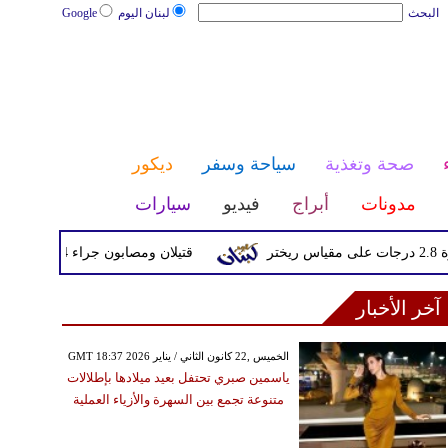
البحث
لبنان اليوم
Google
صحة وتغذية
سياحة وسفر
ديكور
مدونات
أبراج
فيديو
سيارات
قتيلان ومصابون جراء 14 غارة إسرائيلية على شرق وجنوب لبنان
آخر الأخبار
GMT 18:37 2026 الخميس ,22 كانون الثاني / يناير
ياسمين صبري تحتفل بعيد ميلادها بإطلالات
متنوعة تجمع بين السهرة والأزياء العملية