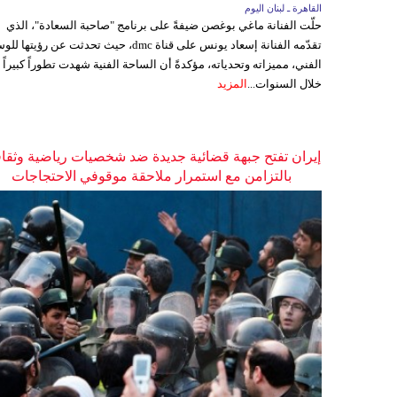
القاهرة ـ لبنان اليوم
حلّت الفنانة ماغي بوغصن ضيفةً على برنامج "صاحبة السعادة"، الذي
تقدّمه الفنانة إسعاد يونس على قناة dmc، حيث تحدثت عن رؤيتها
الفني، مميزاته وتحدياته، مؤكدةً أن الساحة الفنية شهدت تطوراً كبيراً
خلال السنوات...
المزيد
إيران تفتح جبهة قضائية جديدة ضد شخصيات رياضية وثقاف
بالتزامن مع استمرار ملاحقة موقوفي الاحتجاجات