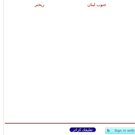
جنوب لبنان
ريختر
تعليقك كزائر