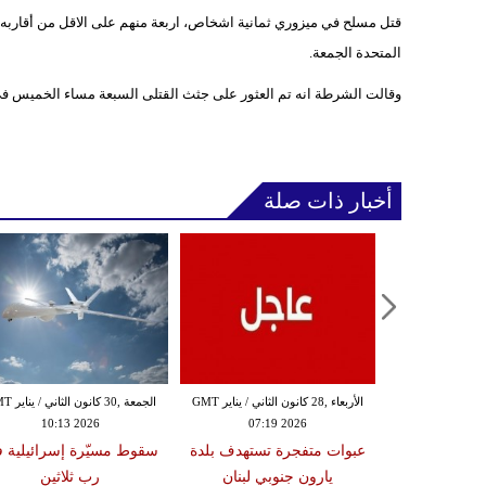
قتل مسلح في ميزوري ثمانية اشخاص، اربعة منهم على الاقل من أقاربه،
المتحدة الجمعة.
وقالت الشرطة انه تم العثور على جثث القتلى السبعة مساء الخميس في 
أخبار ذات صلة
الثلاثاء ,27 كانون الثاني / يناير GMT
الأربعاء ,28 كانون الثاني / يناير GMT
الجمعة ,30 كانون
10:13 2026
07:19 2026
18:47
دة تضرب لبنان
عبوات متفجرة تستهدف بلدة
سقوط مسيّرة إسرائيلية 
2 درجات على مقياس
يارون جنوبي لبنان
رب ثلاثين