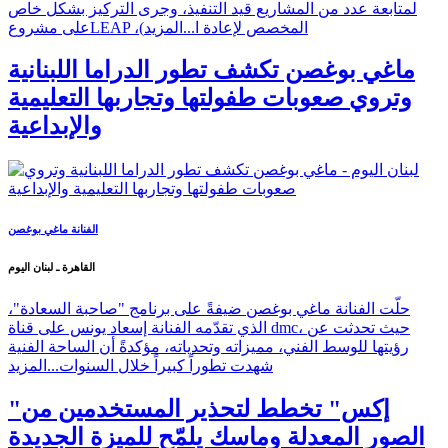
لمتابعة عدد من المشاريع قيد التنفيذ، وجرى التركيز بشكل خاص
على مشروعLEAP ،(المخصص لإعادة ا...
المزيد
ماغي بوغصن تكشف تطور الدراما اللبنانية
وتروي صعوبات طفولتها وتجاربها التعليمية
والإبداعية
الفنانة ماغي بوغصن
القاهرة ـ لبنان اليوم
حلّت الفنانة ماغي بوغصن ضيفةً على برنامج "صاحبة السعادة"،
الذي تقدّمه الفنانة إسعاد يونس على قناة dmc، حيث تحدثت عن
رؤيتها للوسط الفني، مميزاته وتحدياته، مؤكدةً أن الساحة الفنية
شهدت تطوراً كبيراً خلال السنوات...
المزيد
"إكس" تخطط لتحذير المستخدمين من
الصور المعدلة وماسك يلمّح للميزة الجديدة