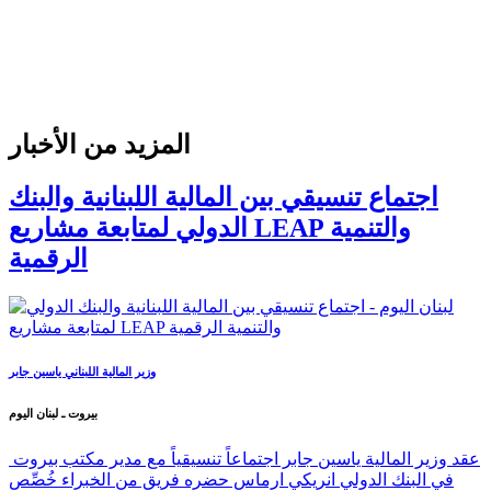
المزيد من الأخبار
اجتماع تنسيقي بين المالية اللبنانية والبنك
الدولي لمتابعة مشاريع LEAP والتنمية
الرقمية
وزير المالية اللبناني ياسين جابر
بيروت ـ لبنان اليوم
عقد وزير المالية ياسين جابر اجتماعاً تنسيقياً مع مدير مكتب بيروت
في البنك الدولي انريكي ارماس حضره فريق من الخبراء خُصِّص