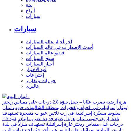
بيئة
أبراج
سيارات
سيارات
آخر أخبار عالم السيارات
أحدث الإصدارات في عالم السيارات
فيديو عالم السيارات
سوق السيارات
أخبار السيارات
قيد الاختبار
إختراعات
حوارات و تقارير
غاليري
هزة أرضية تضرب عنّايا – جبيل بقوّة 2.8 درجات على مقياس ريختر
توغل إسرائيلي في الخيام وتفجيرات بمنطقة الشاليهات جنوب لبنان
سقوط مسيّرة إسرائيلية في رب ثلاثين
عبوات متفجرة تستهدف
بلدة يارون جنوبي لبنان
هزة أرضية جديدة تضرب لبنان بقوة 2.5
درجات على مقياس ريختر
غارة إسرائيلية تستهدف منزلاً في بلدة
يارون اللبنانية
إسرائيل تعلن العثور على أخر جثة لجندي إسرائيلي