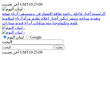
آخر تحديث GMT10:25:09
الرئيسية
أخبارعاجلة
رياضة
ثقافة
إقتصاد
فن وموسيقى
أزياء
صحة
وتغذية
سياحة وسفر
ديكور
أخبار
إعلام
تعليم
مرأة
أزياء إسلامية
علوم وتكنولوجيا
بيئة
مدوَّنات
أبراج
فيديو
سيارات
Google
لبنان اليوم
البحث
آخر تحديث GMT10:25:09