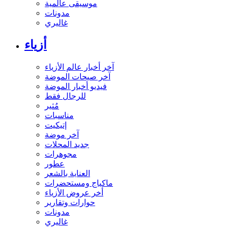
موسيقى عالمية
مدونات
غاليري
أزياء
آخر أخبار عالم الأزياء
آخر صيحات الموضة
فيديو أخبار الموضة
للرجال فقط
مُثير
مناسبات
إتيكيت
آخر موضة
جديد المحلات
مجوهرات
عطور
العناية بالشعر
ماكياج ومستحضرات
أخر عروض الأزياء
حوارات وتقارير
مدونات
غاليري