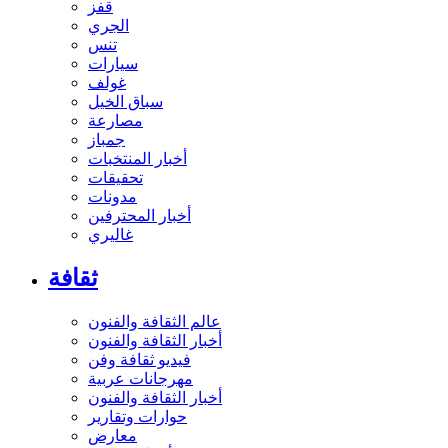
قفز
الجري
تنس
سيارات
غولف
سباق الخيل
مصارعة
جمباز
أخبار المنتخبات
تحقيقات
مدونات
أخبار المحترفين
غاليري
ثقافة
عالم الثقافة والفنون
أخبار الثقافة والفنون
فيديو ثقافة وفن
مهرجانات عربية
أخبار الثقافة والفنون
حوارات وتقارير
معارض