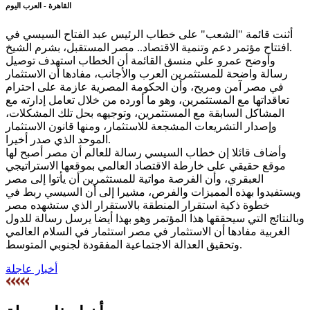
القاهرة - العرب اليوم
أثنت قائمة "الشعب" على خطاب الرئيس عبد الفتاح السيسي في
افتتاح مؤتمر دعم وتنمية الاقتصاد.. مصر المستقبل، بشرم الشيخ.
وأوضح عمرو علي منسق القائمة أن الخطاب استهدف توصيل
رسالة واضحة للمستثمرين العرب والأجانب، مفادها أن الاستثمار
في مصر آمن ومربح، وأن الحكومة المصرية عازمة على احترام
تعاقداتها مع المستثمرين، وهو ما أورده من خلال تعامل إدارته مع
المشاكل السابقة مع المستثمرين، وتوجيهه بحل تلك المشكلات،
وإصدار التشريعات المشجعة للاستثمار، ومنها قانون الاستثمار
الموحد الذي صدر أخيرا.
وأضاف قائلا إن خطاب السيسي رسالة للعالم أن مصر أصبح لها
موقع حقيقي على خارطة الاقتصاد العالمي بموقعها الاستراتيجي
العبقري، وأن الفرصة مواتية للمستثمرين أن يأتوا إلى مصر
ويستفيدوا بهذه المميزات والفرص، مشيرا إلى أن السيسي ربط في
خطوة ذكية استقرار المنطقة بالاستقرار الذي ستشهده مصر
وبالنتائج التي سيحققها هذا المؤتمر وهو بهذا أيضا يرسل رسالة للدول
الغربية مفادها أن الاستثمار في مصر استثمار في السلام العالمي
وتحقيق العدالة الاجتماعية المفقودة لجنوبي المتوسط.
أخبار عاجلة