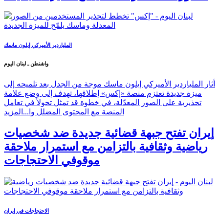
الملياردير الأميركي إيلون ماسك
واشنطن ـ لبنان اليوم
أثار الملياردير الأميركي إيلون ماسك موجة من الجدل بعد تلميحه إلى
ميزة جديدة تعتزم منصة «إكس» إطلاقها، تهدف إلى وضع علامة
تحذيرية على الصور المعدّلة، في خطوة قد تمثل تحولاً في تعامل
المنصة مع المحتوى المضلل وا...
المزيد
إيران تفتح جبهة قضائية جديدة ضد شخصيات
رياضية وثقافية بالتزامن مع استمرار ملاحقة
موقوفي الاحتجاجات
الاحتجاجات في إيران