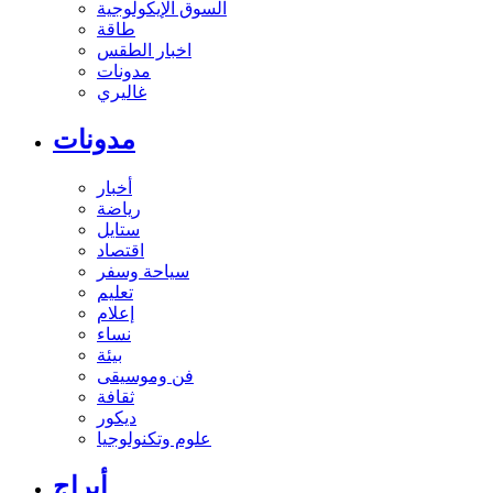
السوق الإيكولوجية
طاقة
اخبار الطقس
مدونات
غاليري
مدونات
أخبار
رياضة
ستايل
اقتصاد
سياحة وسفر
تعليم
إعلام
نساء
بيئة
فن وموسيقى
ثقافة
ديكور
علوم وتكنولوجيا
أبراج