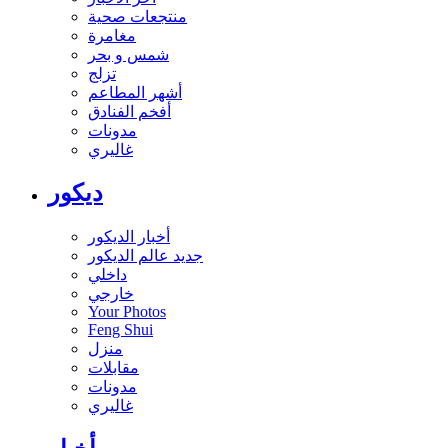
منتجعات صحية
مغامرة
شمس و بحر
تزلج
أشهر المطاعم
أفخم الفنادق
مدونات
غاليري
ديكور
أخبار الديكور
جديد عالم الديكور
داخلي
خارجي
Your Photos
Feng Shui
منزل
مقابلات
مدونات
غاليري