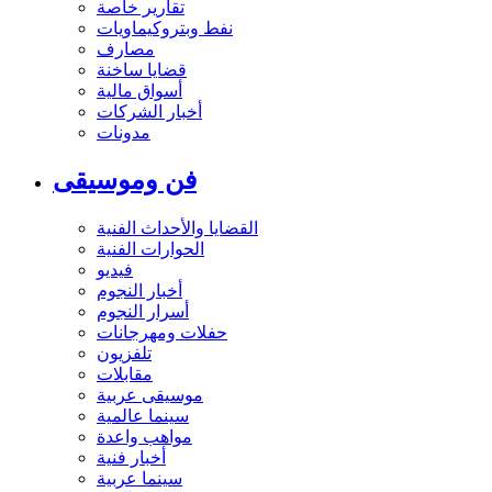
تقارير خاصة
نفط وبتروكيماويات
مصارف
قضايا ساخنة
أسواق مالية
أخبار الشركات
مدونات
فن وموسيقى
القضايا والأحداث الفنية
الحوارات الفنية
فيديو
أخبار النجوم
أسرار النجوم
حفلات ومهرجانات
تلفزيون
مقابلات
موسيقى عربية
سينما عالمية
مواهب واعدة
أخبار فنية
سينما عربية