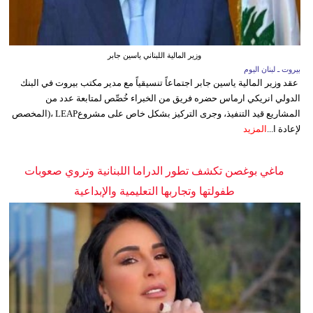
وزير المالية اللبناني ياسين جابر
بيروت ـ لبنان اليوم
عقد وزير المالية ياسين جابر اجتماعاً تنسيقياً مع مدير مكتب بيروت في البنك
الدولي انريكي ارماس حضره فريق من الخبراء خُصِّص لمتابعة عدد من
المشاريع قيد التنفيذ، وجرى التركيز بشكل خاص على مشروعLEAP ،(المخصص
لإعادة ا...
المزيد
ماغي بوغصن تكشف تطور الدراما اللبنانية وتروي صعوبات
طفولتها وتجاربها التعليمية والإبداعية