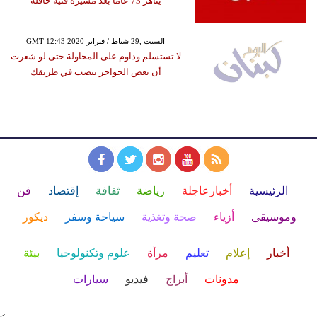
يناهز 73 عاماً بعد مسيرة فنية حافلة
GMT 12:43 2020 السبت ,29 شباط / فبراير
لا تستسلم وداوم على المحاولة حتى لو شعرت
أن بعض الحواجز تنصب في طريقك
الرئيسية
أخبارعاجلة
رياضة
ثقافة
إقتصاد
فن
وموسيقى
أزياء
صحة وتغذية
سياحة وسفر
ديكور
أخبار
إعلام
تعليم
مرأة
علوم وتكنولوجيا
بيئة
مدونات
أبراج
فيديو
سيارات
<