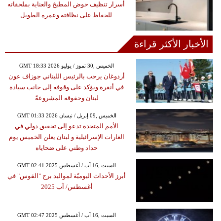
أسرار تنظيف حوض المطبخ والعناية بملحقاته
للحفاظ على نظافته وعمره الطويل
الأخبار الأكثر قراءة
GMT 18:33 2026 الخميس ,30 تموز / يوليو
أردوغان يرحب بالرئيس اللبناني جوزاف عون
في أنقرة ويؤكد على وقوفه إلى جانب سيادة
لبنان وحقوقه المشروعةً
GMT 01:33 2026 الخميس ,09 إبريل / نيسان
الأمم المتحدة تدعو إلى تحقيق دولي في
الغارات الإسرائيلية و لبنان يعلن الخميس يوم
حداد وطني على ضحاياه
GMT 02:41 2025 السبت ,16 آب / أغسطس
أبرز الأحداث اليوميّة لمواليد برج "القوس" في
أغسطس/ آب 2025
GMT 02:47 2025 السبت ,16 آب / أغسطس