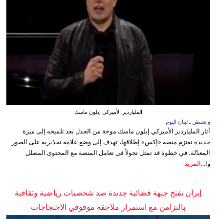
الملياردير الأميركي إيلون ماسك
واشنطن ـ لبنان اليوم
أثار الملياردير الأميركي إيلون ماسك موجة من الجدل بعد تلميحه إلى ميزة
جديدة تعتزم منصة «إكس» إطلاقها، تهدف إلى وضع علامة تحذيرية على الصور
المعدّلة، في خطوة قد تمثل تحولاً في تعامل المنصة مع المحتوى المضلل
وا...
المزيد
إيران تفتح جبهة قضائية جديدة ضد شخصيات رياضية وثقافية
بالتزامن مع استمرار ملاحقة موقوفي الاحتجاجات