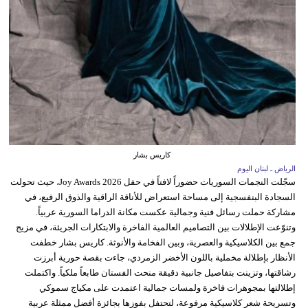
كاريس بشار
الرياض ـ لبنان اليوم
سجّلت النجمات السوريات حضوراً لافتاً في حفل Joy Awards 2026، حيث تحولت
السجادة البنفسجية إلى مساحة استعراض للأناقة الراقية والذوق الرفيع، في
مشاركة حملت رسائل فنية وجمالية عكست مكانة الدراما السورية عربياً.
وتنوّعت الإطلالات بين التصاميم العالمية الفاخرة والابتكارات الجريئة، في مزيج
جمع بين الكلاسيكية والعصرية، وبين الفخامة والأنوثة. كاريس بشار خطفت
الأنظار بإطلالة مخملية باللون الأخضر الزمردي، جاءت بقصة حورية أبرزت
رشاقتها، وتزينت بتفاصيل جانبية دقيقة منحت الفستان طابعاً ملكياً. واكتملت
إطلالتها بمجوهرات فاخرة ولمسات جمالية اعتمدت على مكياج سموكي
وتسريحة شعر كلاسيكية مرفوعة، لتحتفل بفوزها بجائزة أفضل ممثلة عربية