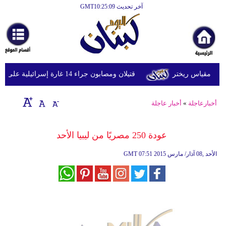
آخر تحديث GMT10:25:09
الرئيسية
أخبارعاجلة
رياضة
قتيلان ومصابون جراء 14 غارة إسرائيلية على شرق وجنوب لبنان
ثقافة
إقتصاد
أخبارعاجلة
»
أخبار عاجلة
فن
عودة 250 مصريًا من ليبيا الأحد
وموسيقى
07:51 2015 الأحد ,08 آذار/ مارس
GMT
أزياء
صحة
وتغذية
سياحة