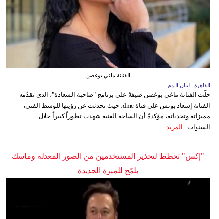
الفنانة ماغي بوغصن
القاهرة ـ لبنان اليوم
حلّت الفنانة ماغي بوغصن ضيفةً على برنامج "صاحبة السعادة"، الذي تقدّمه
الفنانة إسعاد يونس على قناة dmc، حيث تحدثت عن رؤيتها للوسط الفني،
مميزاته وتحدياته، مؤكدةً أن الساحة الفنية شهدت تطوراً كبيراً خلال
السنوات...
المزيد
"إكس" تخطط لتحذير المستخدمين من الصور المعدلة وماسك
يلمّح للميزة الجديدة