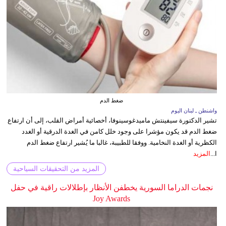
ضغط الدم
واشنطن ـ لبنان اليوم
تشير الدكتورة سيفينتش ماميدغوسينوفا، أخصائية أمراض القلب، إلى أن ارتفاع
ضغط الدم قد يكون مؤشرا على وجود خلل كامن في الغدة الدرقية أو الغدد
الكظرية أو الغدة النخامية. ووفقا للطبيبة، غالبا ما يُشير ارتفاع ضغط الدم
ا...
المزيد
المزيد من التحقيقات السياحية
نجمات الدراما السورية يخطفن الأنظار بإطلالات راقية في حفل
Joy Awards