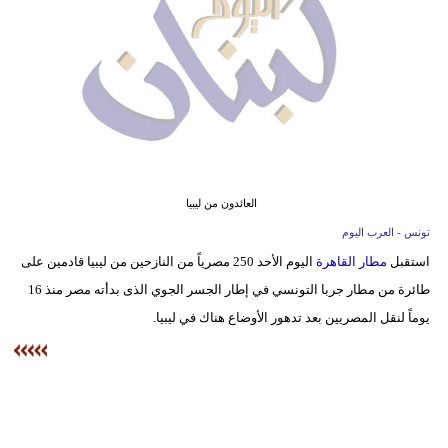
وسفر
ديكور
أخبار
إعلام
تعليم
العائدون من ليبيا
مرأة
تونس - العرب اليوم
استقبل
مطار القاهرة
اليوم الأحد 250 مصرياً من النازحين من ليبيا قادمين على
أزياء
طائرة من مطار جربا التونسي في إطار الجسر الجوي الذى بدأته مصر منذ 16
إسلامية
يوماً لنقل المصريين بعد تدهور الأوضاع هناك في ليبيا.
علوم
وتكنولوجيا
بيئة