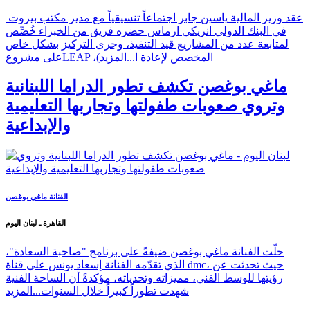
عقد وزير المالية ياسين جابر اجتماعاً تنسيقياً مع مدير مكتب بيروت
في البنك الدولي انريكي ارماس حضره فريق من الخبراء خُصِّص
لمتابعة عدد من المشاريع قيد التنفيذ، وجرى التركيز بشكل خاص
على مشروعLEAP ،(المخصص لإعادة ا...
المزيد
ماغي بوغصن تكشف تطور الدراما اللبنانية
وتروي صعوبات طفولتها وتجاربها التعليمية
والإبداعية
الفنانة ماغي بوغصن
القاهرة ـ لبنان اليوم
حلّت الفنانة ماغي بوغصن ضيفةً على برنامج "صاحبة السعادة"،
الذي تقدّمه الفنانة إسعاد يونس على قناة dmc، حيث تحدثت عن
رؤيتها للوسط الفني، مميزاته وتحدياته، مؤكدةً أن الساحة الفنية
شهدت تطوراً كبيراً خلال السنوات...
المزيد