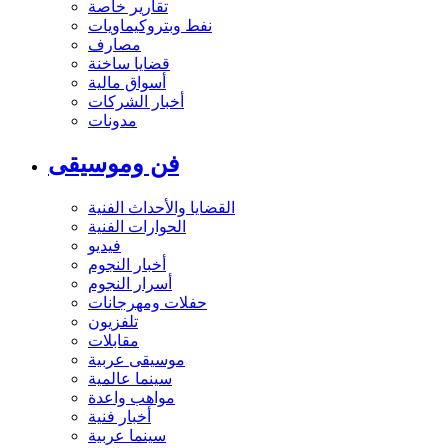
تقارير خاصة
نفط وبتروكيماويات
مصارف
قضايا ساخنة
أسواق مالية
أخبار الشركات
مدونات
فن وموسيقى
القضايا والأحداث الفنية
الحوارات الفنية
فيديو
أخبار النجوم
أسرار النجوم
حفلات ومهرجانات
تلفزيون
مقابلات
موسيقى عربية
سينما عالمية
مواهب واعدة
أخبار فنية
سينما عربية