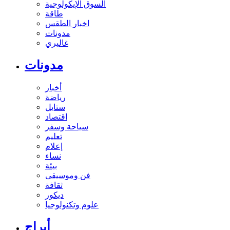
السوق الإيكولوجية
طاقة
اخبار الطقس
مدونات
غاليري
مدونات
أخبار
رياضة
ستايل
اقتصاد
سياحة وسفر
تعليم
إعلام
نساء
بيئة
فن وموسيقى
ثقافة
ديكور
علوم وتكنولوجيا
أبراج