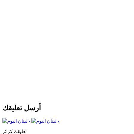
أرسل تعليقك
تعليقك كزائر