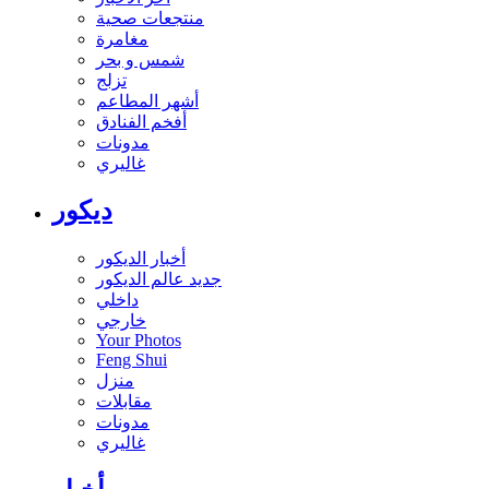
منتجعات صحية
مغامرة
شمس و بحر
تزلج
أشهر المطاعم
أفخم الفنادق
مدونات
غاليري
ديكور
أخبار الديكور
جديد عالم الديكور
داخلي
خارجي
Your Photos
Feng Shui
منزل
مقابلات
مدونات
غاليري