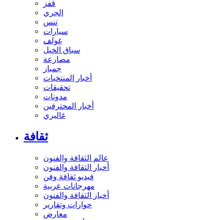
قفز
الجري
تنس
سيارات
غولف
سباق الخيل
مصارعة
جمباز
أخبار المنتخبات
تحقيقات
مدونات
أخبار المحترفين
غاليري
ثقافة
عالم الثقافة والفنون
أخبار الثقافة والفنون
فيديو ثقافة وفن
مهرجانات عربية
أخبار الثقافة والفنون
حوارات وتقارير
معارض