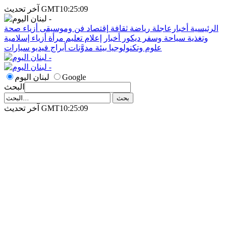
آخر تحديث GMT10:25:09
الرئيسية
أخبارعاجلة
رياضة
ثقافة
إقتصاد
فن وموسيقى
أزياء
صحة
وتغذية
سياحة وسفر
ديكور
أخبار
إعلام
تعليم
مرأة
أزياء إسلامية
علوم وتكنولوجيا
بيئة
مدوَّنات
أبراج
فيديو
سيارات
Google
لبنان اليوم
البحث
آخر تحديث GMT10:25:09