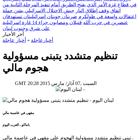
في قطاع غزة الأمر الذي يفتح الطريق أمام تنفيذ المرحلة الثانية من
اتفاق وقف إطلاق النار
جيش الاحتلال الإسرائيلي يشن حملة
اعتقالات واسعة في طولكرم
ضربتان جويتان إسرائيليتان تستهدفان
عنصرين في حزب الله
قتيلان ومصابون جراء 14 غارة إسرائيلية
على شرق وجنوب لبنان
أخر الأخبار
أخبارعاجلة
»
أخبار عاجلة
تنظيم متشدد يتبنى مسؤولية
هجوم مالي
20:28 2015 السبت ,07 آذار/ مارس
GMT
مقهى في عاصمة مالي
باماكو ـ العرب اليوم
تبنى تنظيم متشدد مسؤولية الهجوم على مقهى في عاصمة مالي .