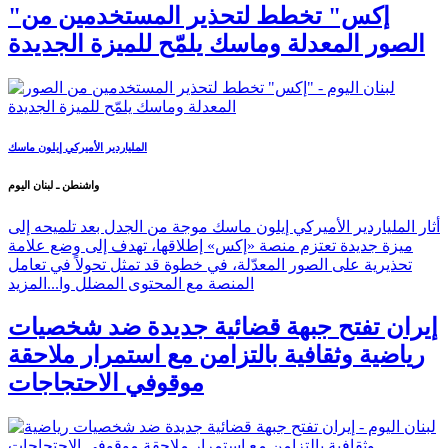
"إكس" تخطط لتحذير المستخدمين من
الصور المعدلة وماسك يلمّح للميزة الجديدة
الملياردير الأميركي إيلون ماسك
واشنطن ـ لبنان اليوم
أثار الملياردير الأميركي إيلون ماسك موجة من الجدل بعد تلميحه إلى
ميزة جديدة تعتزم منصة «إكس» إطلاقها، تهدف إلى وضع علامة
تحذيرية على الصور المعدّلة، في خطوة قد تمثل تحولاً في تعامل
المنصة مع المحتوى المضلل وا...
المزيد
إيران تفتح جبهة قضائية جديدة ضد شخصيات
رياضية وثقافية بالتزامن مع استمرار ملاحقة
موقوفي الاحتجاجات