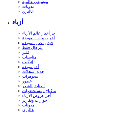
موسيقى عالمية
مدونات
غاليري
أزياء
آخر أخبار عالم الأزياء
آخر صيحات الموضة
فيديو أخبار الموضة
للرجال فقط
مُثير
مناسبات
إتيكيت
آخر موضة
جديد المحلات
مجوهرات
عطور
العناية بالشعر
ماكياج ومستحضرات
أخر عروض الأزياء
حوارات وتقارير
مدونات
غاليري