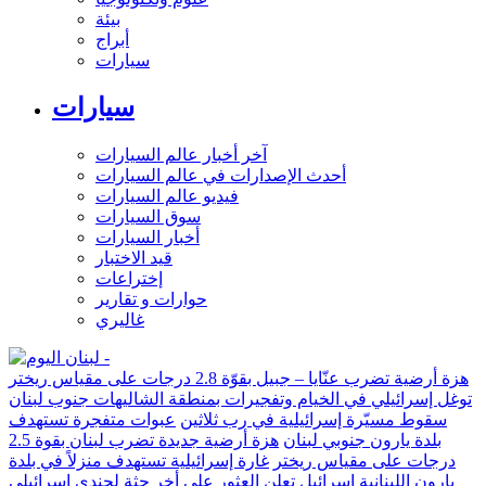
بيئة
أبراج
سيارات
سيارات
آخر أخبار عالم السيارات
أحدث الإصدارات في عالم السيارات
فيديو عالم السيارات
سوق السيارات
أخبار السيارات
قيد الاختبار
إختراعات
حوارات و تقارير
غاليري
هزة أرضية تضرب عنّايا – جبيل بقوّة 2.8 درجات على مقياس ريختر
توغل إسرائيلي في الخيام وتفجيرات بمنطقة الشاليهات جنوب لبنان
سقوط مسيّرة إسرائيلية في رب ثلاثين
عبوات متفجرة تستهدف
بلدة يارون جنوبي لبنان
هزة أرضية جديدة تضرب لبنان بقوة 2.5
درجات على مقياس ريختر
غارة إسرائيلية تستهدف منزلاً في بلدة
يارون اللبنانية
إسرائيل تعلن العثور على أخر جثة لجندي إسرائيلي