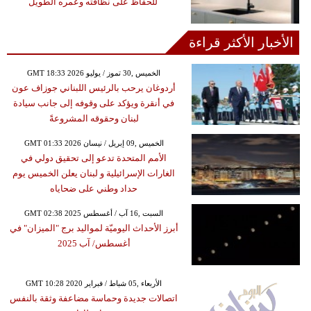
للحفاظ على نظافته وعمره الطويل
الأخبار الأكثر قراءة
GMT 18:33 2026 الخميس ,30 تموز / يوليو
أردوغان يرحب بالرئيس اللبناني جوزاف عون
في أنقرة ويؤكد على وقوفه إلى جانب سيادة
لبنان وحقوقه المشروعةً
GMT 01:33 2026 الخميس ,09 إبريل / نيسان
الأمم المتحدة تدعو إلى تحقيق دولي في
الغارات الإسرائيلية و لبنان يعلن الخميس يوم
حداد وطني على ضحاياه
GMT 02:38 2025 السبت ,16 آب / أغسطس
أبرز الأحداث اليوميّة لمواليد برج "الميزان" في
أغسطس/ آب 2025
GMT 10:28 2020 الأربعاء ,05 شباط / فبراير
اتصالات جديدة وحماسة مضاعفة وثقة بالنفس