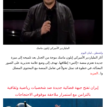
الملياردير الأميركي إيلون ماسك
واشنطن ـ لبنان اليوم
أثار الملياردير الأميركي إيلون ماسك موجة من الجدل بعد تلميحه إلى ميزة
جديدة تعتزم منصة «إكس» إطلاقها، تهدف إلى وضع علامة تحذيرية على الصور
المعدّلة، في خطوة قد تمثل تحولاً في تعامل المنصة مع المحتوى المضلل
وا...
المزيد
إيران تفتح جبهة قضائية جديدة ضد شخصيات رياضية وثقافية
بالتزامن مع استمرار ملاحقة موقوفي الاحتجاجات