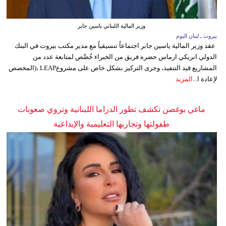
وزير المالية اللبناني ياسين جابر
بيروت ـ لبنان اليوم
عقد وزير المالية ياسين جابر اجتماعاً تنسيقياً مع مدير مكتب بيروت في البنك
الدولي انريكي ارماس حضره فريق من الخبراء خُصِّص لمتابعة عدد من
المشاريع قيد التنفيذ، وجرى التركيز بشكل خاص على مشروعLEAP ،(المخصص
لإعادة ا...
المزيد
ماغي بوغصن تكشف تطور الدراما اللبنانية وتروي صعوبات
طفولتها وتجاربها التعليمية والإبداعية