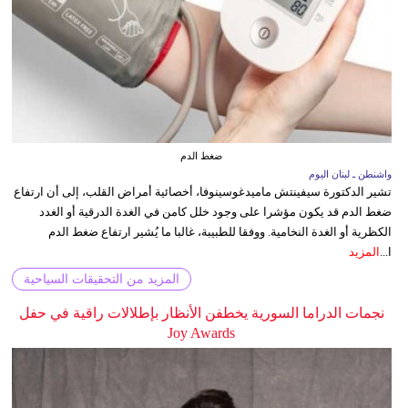
ضغط الدم
واشنطن ـ لبنان اليوم
تشير الدكتورة سيفينتش ماميدغوسينوفا، أخصائية أمراض القلب، إلى أن ارتفاع
ضغط الدم قد يكون مؤشرا على وجود خلل كامن في الغدة الدرقية أو الغدد
الكظرية أو الغدة النخامية. ووفقا للطبيبة، غالبا ما يُشير ارتفاع ضغط الدم
ا...
المزيد
المزيد من التحقيقات السياحية
نجمات الدراما السورية يخطفن الأنظار بإطلالات راقية في حفل
Joy Awards