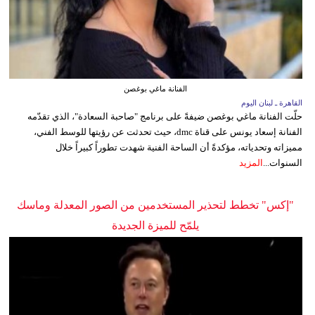
الفنانة ماغي بوغصن
القاهرة ـ لبنان اليوم
حلّت الفنانة ماغي بوغصن ضيفةً على برنامج "صاحبة السعادة"، الذي تقدّمه
الفنانة إسعاد يونس على قناة dmc، حيث تحدثت عن رؤيتها للوسط الفني،
مميزاته وتحدياته، مؤكدةً أن الساحة الفنية شهدت تطوراً كبيراً خلال
السنوات...
المزيد
"إكس" تخطط لتحذير المستخدمين من الصور المعدلة وماسك
يلمّح للميزة الجديدة