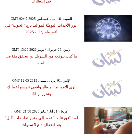
في إنتظارك
GMT 02:47 2025 السبت ,16 آب / أغسطس
أبرز الأحداث اليوميّة لمواليد برج "الحوت" في
أغسطس/ آب 2025
GMT 13:20 2020 الإثنين ,29 حزيران / يونيو
ما كنت تتوقعه من الشريك لن يتحقق مئة في
المئة
GMT 12:05 2019 الإثنين ,01 إبريل / نيسان
ترى الأمور من منظار واقعي تتوسع أعمالك
وتحرز أرباحًا
GMT 21:38 2025 الأربعاء ,21 أيار / مايو
لعبة "فورتنايت" تعود إلى متجر تطبيقات "أبل"
بعد انقطاع دام 5 سنوات