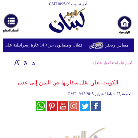
آخر تحديث GMT10:25:09
الرئيسية
أخبارعاجلة
رياضة
قتيلان ومصابون جراء 14 غارة إسرائيلية على شرق وجنوب لبنان
ثقافة
إقتصاد
أخبارعاجلة
»
أخبار عاجلة
فن
الكويت تعلن نقل سفارتها في اليمن إلى عدن
وموسيقى
19:13 2015 الجمعة ,27 شباط / فبراير
GMT
أزياء
صحة
وتغذية
سياحة