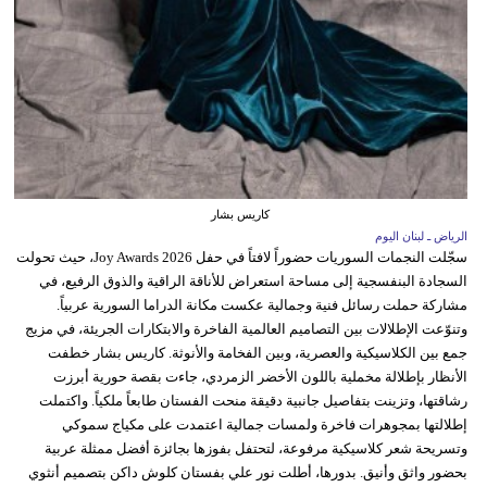
كاريس بشار
الرياض ـ لبنان اليوم
سجّلت النجمات السوريات حضوراً لافتاً في حفل Joy Awards 2026، حيث تحولت
السجادة البنفسجية إلى مساحة استعراض للأناقة الراقية والذوق الرفيع، في
مشاركة حملت رسائل فنية وجمالية عكست مكانة الدراما السورية عربياً.
وتنوّعت الإطلالات بين التصاميم العالمية الفاخرة والابتكارات الجريئة، في مزيج
جمع بين الكلاسيكية والعصرية، وبين الفخامة والأنوثة. كاريس بشار خطفت
الأنظار بإطلالة مخملية باللون الأخضر الزمردي، جاءت بقصة حورية أبرزت
رشاقتها، وتزينت بتفاصيل جانبية دقيقة منحت الفستان طابعاً ملكياً. واكتملت
إطلالتها بمجوهرات فاخرة ولمسات جمالية اعتمدت على مكياج سموكي
وتسريحة شعر كلاسيكية مرفوعة، لتحتفل بفوزها بجائزة أفضل ممثلة عربية
بحضور واثق وأنيق. بدورها، أطلت نور علي بفستان كلوش داكن بتصميم أنثوي