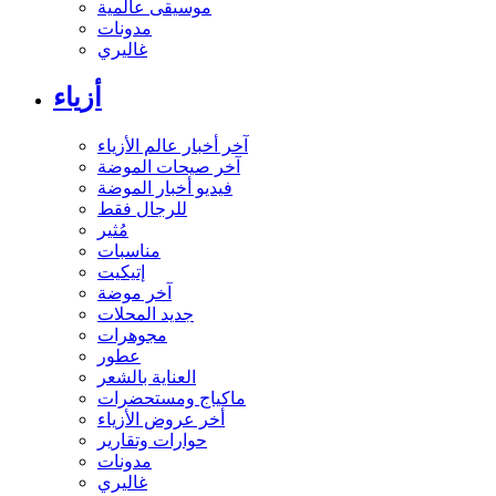
موسيقى عالمية
مدونات
غاليري
أزياء
آخر أخبار عالم الأزياء
آخر صيحات الموضة
فيديو أخبار الموضة
للرجال فقط
مُثير
مناسبات
إتيكيت
آخر موضة
جديد المحلات
مجوهرات
عطور
العناية بالشعر
ماكياج ومستحضرات
أخر عروض الأزياء
حوارات وتقارير
مدونات
غاليري