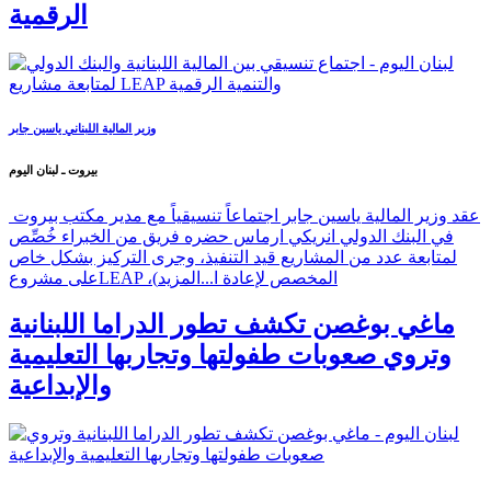
الرقمية
وزير المالية اللبناني ياسين جابر
بيروت ـ لبنان اليوم
عقد وزير المالية ياسين جابر اجتماعاً تنسيقياً مع مدير مكتب بيروت
في البنك الدولي انريكي ارماس حضره فريق من الخبراء خُصِّص
لمتابعة عدد من المشاريع قيد التنفيذ، وجرى التركيز بشكل خاص
على مشروعLEAP ،(المخصص لإعادة ا...
المزيد
ماغي بوغصن تكشف تطور الدراما اللبنانية
وتروي صعوبات طفولتها وتجاربها التعليمية
والإبداعية