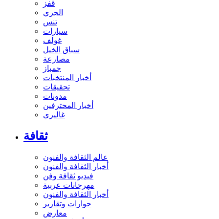
قفز
الجري
تنس
سيارات
غولف
سباق الخيل
مصارعة
جمباز
أخبار المنتخبات
تحقيقات
مدونات
أخبار المحترفين
غاليري
ثقافة
عالم الثقافة والفنون
أخبار الثقافة والفنون
فيديو ثقافة وفن
مهرجانات عربية
أخبار الثقافة والفنون
حوارات وتقارير
معارض