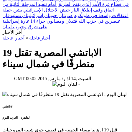
في قطاع غزة الأمر الذي يفتح الطريق أمام تنفيذ المرحلة الثانية من
اتفاق وقف إطلاق النار
جيش الاحتلال الإسرائيلي يشن حملة
اعتقالات واسعة في طولكرم
ضربتان جويتان إسرائيليتان تستهدفان
عنصرين في حزب الله
قتيلان ومصابون جراء 14 غارة إسرائيلية
على شرق وجنوب لبنان
أخر الأخبار
أخبارعاجلة
»
أخبار عاجلة
الاباتشي المصرية تقتل 19
متطرفًا في شمال سيناء
00:02 2015 السبت ,14 آذار/ مارس
GMT
الاباتشي
القاهرة - العرب اليوم
قتل 19 ارهابيا مساء الجمعة في قصف جوي شنته المروحيات