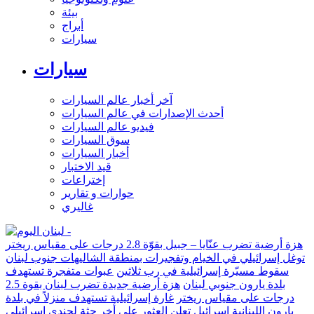
بيئة
أبراج
سيارات
سيارات
آخر أخبار عالم السيارات
أحدث الإصدارات في عالم السيارات
فيديو عالم السيارات
سوق السيارات
أخبار السيارات
قيد الاختبار
إختراعات
حوارات و تقارير
غاليري
هزة أرضية تضرب عنّايا – جبيل بقوّة 2.8 درجات على مقياس ريختر
توغل إسرائيلي في الخيام وتفجيرات بمنطقة الشاليهات جنوب لبنان
سقوط مسيّرة إسرائيلية في رب ثلاثين
عبوات متفجرة تستهدف
بلدة يارون جنوبي لبنان
هزة أرضية جديدة تضرب لبنان بقوة 2.5
درجات على مقياس ريختر
غارة إسرائيلية تستهدف منزلاً في بلدة
يارون اللبنانية
إسرائيل تعلن العثور على أخر جثة لجندي إسرائيلي