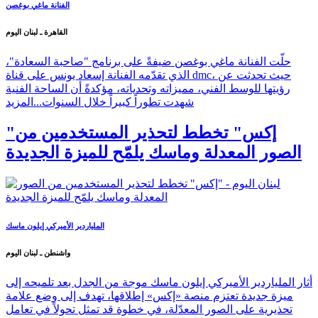
الفنانة ماغي بوغصن
القاهرة ـ لبنان اليوم
حلّت الفنانة ماغي بوغصن ضيفةً على برنامج "صاحبة السعادة"،
الذي تقدّمه الفنانة إسعاد يونس على قناة dmc، حيث تحدثت عن
رؤيتها للوسط الفني، مميزاته وتحدياته، مؤكدةً أن الساحة الفنية
شهدت تطوراً كبيراً خلال السنوات...
المزيد
"إكس" تخطط لتحذير المستخدمين من
الصور المعدلة وماسك يلمّح للميزة الجديدة
الملياردير الأميركي إيلون ماسك
واشنطن ـ لبنان اليوم
أثار الملياردير الأميركي إيلون ماسك موجة من الجدل بعد تلميحه إلى
ميزة جديدة تعتزم منصة «إكس» إطلاقها، تهدف إلى وضع علامة
تحذيرية على الصور المعدّلة، في خطوة قد تمثل تحولاً في تعامل