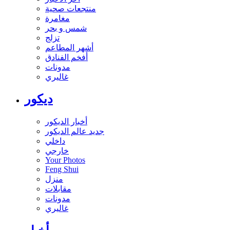
منتجعات صحية
مغامرة
شمس و بحر
تزلج
أشهر المطاعم
أفخم الفنادق
مدونات
غاليري
ديكور
أخبار الديكور
جديد عالم الديكور
داخلي
خارجي
Your Photos
Feng Shui
منزل
مقابلات
مدونات
غاليري