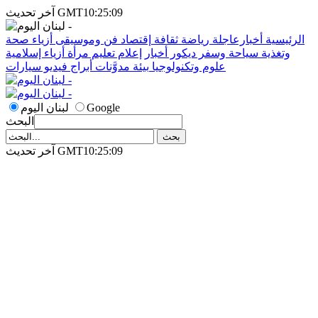
آخر تحديث GMT10:25:09
الرئيسية
أخبارعاجلة
رياضة
ثقافة
إقتصاد
فن وموسيقى
أزياء
صحة
وتغذية
سياحة وسفر
ديكور
أخبار
إعلام
تعليم
مرأة
أزياء إسلامية
علوم وتكنولوجيا
بيئة
مدوَّنات
أبراج
فيديو
سيارات
Google
لبنان اليوم
البحث
آخر تحديث GMT10:25:09