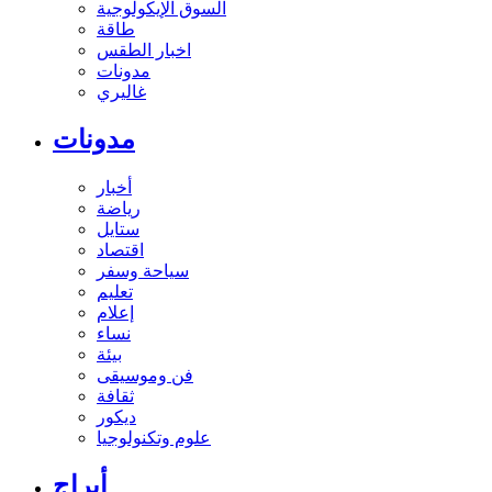
السوق الإيكولوجية
طاقة
اخبار الطقس
مدونات
غاليري
مدونات
أخبار
رياضة
ستايل
اقتصاد
سياحة وسفر
تعليم
إعلام
نساء
بيئة
فن وموسيقى
ثقافة
ديكور
علوم وتكنولوجيا
أبراج