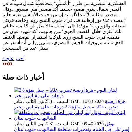
العسكرية المصرية من طراز "أباتشي" بمحافظة شمال سيناء، في
أقصي شمال شرق مصر، حسبما أكد مصدر أمني مسؤول.وقال
المصدر لوكالة الأنباء الألمانية إن مروحيات الأباتشي تقوم حاليا
"بقصف عدة بؤر إرهابية في قرى جنوب الشيخ زويد وخاصه قريتي
العبيدات والزوارعة" مؤكدا على "مقتل ما لا يقل عن 19 مسلحا في
تلك القرى خلال القصف الجوي".من جانبهم، أكد شهود عيان في
منطقه قرى جنوب الشيخ زويد للوكالة استمرار القصف العنيف
الذي تشنه مروحيات الجيش المصري، مشيرين إلى أنه أسفر عن
مقتل عدد من المسلحين
أخبار عاجلة
أخبار ذات صلة
هزة أرضية
السبت ,31 كانون الثاني / يناير GMT 10:03 2026
تضرب عنّايا – جبيل بقوّة 2.8 درجات على مقياس ريختر
توغل
السبت ,31 كانون الثاني / يناير GMT 09:40 2026
إسرائيلي في الخيام وتفجيرات بمنطقة الشاليهات جنوب لبنان