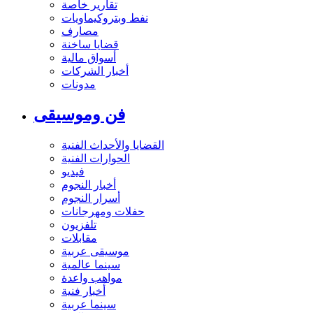
تقارير خاصة
نفط وبتروكيماويات
مصارف
قضايا ساخنة
أسواق مالية
أخبار الشركات
مدونات
فن وموسيقى
القضايا والأحداث الفنية
الحوارات الفنية
فيديو
أخبار النجوم
أسرار النجوم
حفلات ومهرجانات
تلفزيون
مقابلات
موسيقى عربية
سينما عالمية
مواهب واعدة
أخبار فنية
سينما عربية