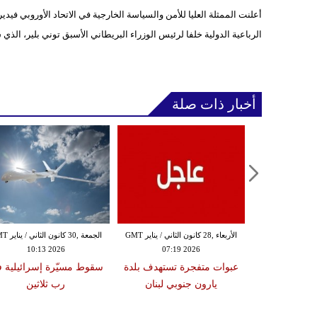
أعلنت الممثلة العليا للأمن والسياسة الخارجية في الاتحاد الأوروبي فيدير
الرباعية الدولية خلفا لرئيس الوزراء البريطاني الأسبق توني بلير، ال
أخبار ذات صلة
الثلاثاء ,27 كانون الثاني / يناير GMT
الأربعاء ,28 كانون الثاني / يناير GMT
الجمعة ,30 كانون
10:13 2026
07:19 2026
18:47
دة تضرب لبنان
عبوات متفجرة تستهدف بلدة
سقوط مسيّرة إسرائيلية 
2 درجات على مقياس
يارون جنوبي لبنان
رب ثلاثين
تر