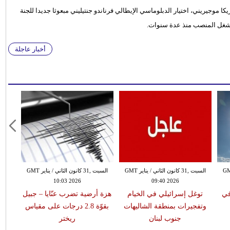
يكا موجيريني، اختيار الدبلوماسي الإيطالي فرناندو جنتيليني مبعوثا جديدا للجنة
ذي شغل المنصب منذ عدة سنوات.
أخبار عاجلة
 الثاني / يناير GMT
السبت ,31 كانون الثاني / يناير GMT
السبت ,31 كانون الثاني / يناير GMT
10:03 2026
09:40 2026
في
توغل إسرائيلي في الخيام
هزة أرضية تضرب عنّايا – جبيل
وتفجيرات بمنطقة الشاليهات
بقوّة 2.8 درجات على مقياس
جنوب لبنان
ريختر