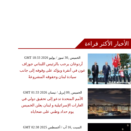
الأخبار الأكثر قراءة
GMT 18:33 2026 الخميس ,30 تموز / يوليو
أردوغان يرحب بالرئيس اللبناني جوزاف
عون في أنقرة ويؤكد على وقوفه إلى جانب
سيادة لبنان وحقوقه المشروعةً
GMT 01:33 2026 الخميس ,09 إبريل / نيسان
الأمم المتحدة تدعو إلى تحقيق دولي في
الغارات الإسرائيلية و لبنان يعلن الخميس
يوم حداد وطني على ضحاياه
GMT 02:38 2025 السبت ,16 آب / أغسطس