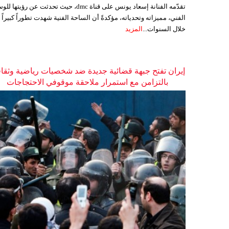
تقدّمه الفنانة إسعاد يونس على قناة dmc، حيث تحدثت عن رؤيتها
الفني، مميزاته وتحدياته، مؤكدةً أن الساحة الفنية شهدت تطوراً كبيراً
خلال السنوات...
المزيد
إيران تفتح جبهة قضائية جديدة ضد شخصيات رياضية وثقاف
بالتزامن مع استمرار ملاحقة موقوفي الاحتجاجات