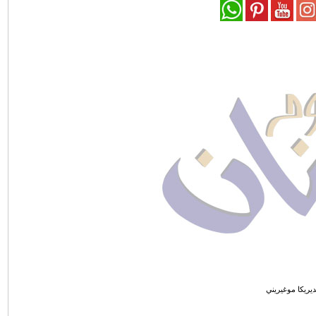
ديريكا موغيريني