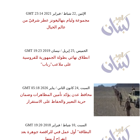
GMT 23:14 2021 الإثنين ,22 شباط / فبراير
مجموعة وليام بنهاليغونز عطر شرقيّ من
عالم الخيال
GMT 19:23 2019 الخميس ,25 إبريل / نيسان
انطلاق نهائي بطولة الجمهورية للفروسية
على ملاعب"رباب"
GMT 05:18 2026 السبت ,24 كانون الثاني / يناير
محافظ عدن يؤكد تأمين المظاهرات وضمان
حرية التعبير والحفاظ على الاستقرار
GMT 19:20 2018 السبت ,10 شباط / فبراير
البطاقة" أول عمل فني للراقصة جوهرة بعد
انفراج أزمتها