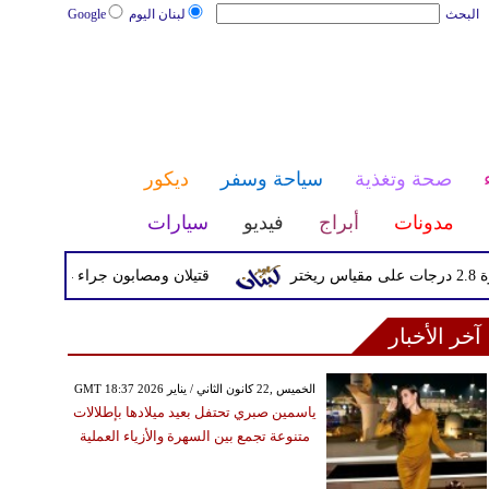
البحث
لبنان اليوم
Google
صحة وتغذية
سياحة وسفر
ديكور
مدونات
أبراج
فيديو
سيارات
قتيلان ومصابون جراء 14 غارة إسرائيلية على شرق وجنوب لبنان
آخر الأخبار
GMT 18:37 2026 الخميس ,22 كانون الثاني / يناير
ياسمين صبري تحتفل بعيد ميلادها بإطلالات
متنوعة تجمع بين السهرة والأزياء العملية