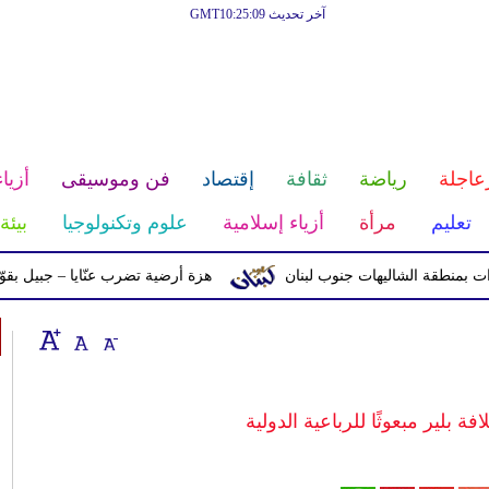
آخر تحديث GMT10:25:09
عاجلة
رياضة
ثقافة
إقتصاد
فن وموسيقى
أزياء
تعليم
مرأة
أزياء إسلامية
علوم وتكنولوجيا
بيئة
ة الشاليهات جنوب لبنان
هزة أرضية تضرب عنّايا – جبيل بقوّة 2.8 درجات على مقياس ريختر
افة بلير مبعوثًا للرباعية الدولية