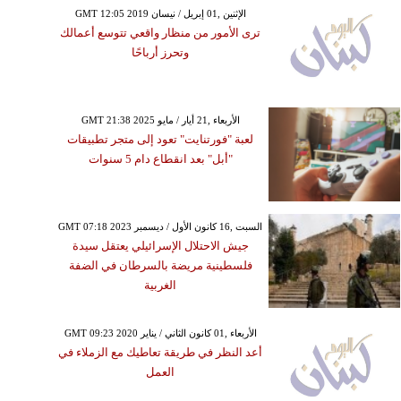
GMT 12:05 2019 الإثنين ,01 إبريل / نيسان
ترى الأمور من منظار واقعي تتوسع أعمالك
وتحرز أرباحًا
GMT 21:38 2025 الأربعاء ,21 أيار / مايو
لعبة "فورتنايت" تعود إلى متجر تطبيقات
"أبل" بعد انقطاع دام 5 سنوات
GMT 07:18 2023 السبت ,16 كانون الأول / ديسمبر
جيش الاحتلال الإسرائيلي يعتقل سيدة
فلسطينية مريضة بالسرطان في الضفة
الغربية
GMT 09:23 2020 الأربعاء ,01 كانون الثاني / يناير
أعد النظر في طريقة تعاطيك مع الزملاء في
العمل