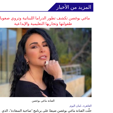
المزيد من الأخبار
ماغي بوغصن تكشف تطور الدراما اللبنانية وتروي صعوب
طفولتها وتجاربها التعليمية والإبداعية
الفنانة ماغي بوغصن
القاهرة ـ لبنان اليوم
حلّت الفنانة ماغي بوغصن ضيفةً على برنامج "صاحبة السعادة"، الذي