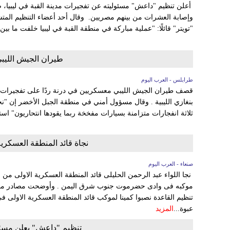
أعلن تنظيم "داعش" مسئوليته عن تفجيرات مدينة القبة في ليبيا،
وإصابة العشرات من بينهم مصريين. وقال أحد أعضاء التنظيم المت
"تويتر" قائلًا: "عملية مباركة في منطقة القبة في ليبيا خلفت ما بين 85 قتيل وجريح، معلنًا أنه..
طيران الجيش اللي
طرابلس - العرب اليوم
ثلاثة انفجارات متزامنة بسيارات مفخخة ربما يقودها انتحاريون" اس
نجاة قائد المنطقة العسكرية
صنعاء - العرب اليوم
نجا اللواء عبد الرحمن الحليلى قائد المنطقة العسكرية الاولى م
موكبه فى وادى حضرموت جنوب شرق اليمن . وأوضحت مصادر محلي
تنظيم القاعدة نصبوا كمينا لموكب قائد المنطقة العسكرية الاولى فى
عبوة...
المزيد
تنظيم "داعش" يعلن مسئول