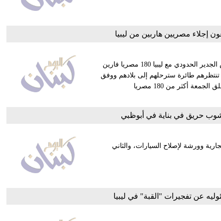
ن إجلاء مصريين هاربين من ليبيا
منع متظاهرون تونسيون في مدينة بن قردان القريبة من معبر راس الجدير الحدودي مع ليبيا 180 مصريا فارين
تنتظرهم طائرة سترحلهم إلى بلادهم ووفق
مصدر أمني فإن "مفاوضات جارية" مع المتظاهرين لفتح الطريق. علق الجمعة أكثر من 180 مصريا
تجارية مكونة من طابقين الأول به 7 محلات تجارية وورشة لإصلاح السيارات، والثاني
يه عن تفجيرات "القبة" في ليبيا