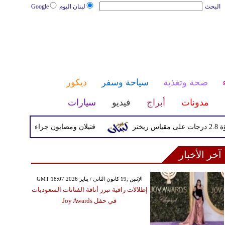
البحث
لبنان اليوم
Google
صحة وتغذية
سياحة وسفر
ديكور
مدونات
أبراج
فيديو
سيارات
قتيلان ومصابون جراء 14 غارة إسرائيلية على شرق وجنوب لبنان
آخر الأخبار
GMT 18:07 2026 الإثنين ,19 كانون الثاني / يناير
إطلالات راقية تبرز أناقة الفنانات السعوديات
في حفل Joy Awards