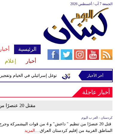
الجمعة 7 آب / أغسطس 2026
الرئيسية
أخبار
أخبار
إعلام
أخر الأخبار
رة إسرائيلية في رب ثلاثين
توغل إسرائيلي في الخيام وتفجيرات ب
أخبار عاجلة
مقتل 20 عنصرًا من تنظيم "داعش" في العراق
كردستان - العر ب اليوم
قتل 20 عنصرًا من تنظيم " داعش" و 4 من
المناطق الغربية من إقليم كردستان العراق....
المزيد