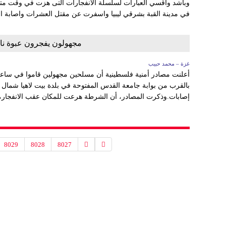
وبأشد واقسي العبارات لسلسلة الانفجارات التى هزت في وقت متزام
في مدينة القبة بشرقي ليبيا واسفرت عن مقتل العشرات واصابة اخ
مجهولون يفجرون عبوة ن
غزة – محمد حبيب
أعلنت مصادر أمنية فلسطينية أن مسلحين مجهولين قاموا في ساعة
بالقرب من بوابة جامعة القدس المفتوحة في بلدة بيت لاهيا شمال 
إصابات.وذكرت المصادر، أن الشرطة هرعت للمكان عقب الانفجار، وف
8029
8028
8027