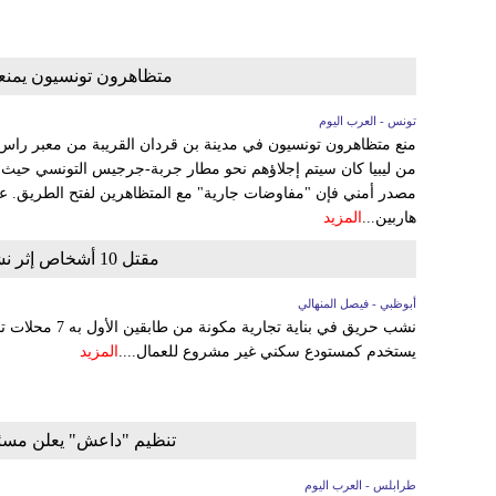
متظاهرون تونسيون يمنعو
تونس - العرب اليوم
من ليبيا كان سيتم إجلاؤهم نحو مطار جربة-جرجيس التونسي حيث 
هاربين...
المزيد
مقتل 10 أشخاص إثر نشوب حريق في بناية في أبوظبي
أبوظبي - فيصل المنهالي
نشب حريق في بناية 
يستخدم كمستودع سكني غير مشروع للعمال....
المزيد
تنظيم "داعش" يعلن مسئول
طرابلس - العرب اليوم