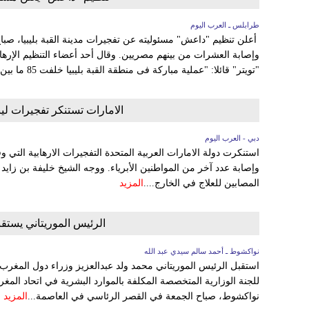
طرابلس ـ العرب اليوم
أعلن تنظيم "داعش" مسئوليته عن تفجيرات مدينة القبة بليبيا، صب
وإصابة العشرات من بينهم مصريين. وقال أحد أعضاء التنظيم الإره
"تويتر" قائلا: "عملية مباركة فى منطقة القبة بليبيا خلفت 85 ما بين قتيل وجريح".. معلنا أنه تم تفجير 3...
الامارات تستنكر تفجيرات ليب
دبي - العرب اليوم
استنكرت دولة الامارات العربية المتحدة التفجيرات الارهابية التي 
وإصابة عدد آخر من المواطنين الأبرياء. ووجه الشيخ خليفة بن زايد 
المصابين للعلاج في الخارج....
المزيد
الرئيس الموريتاني يستق
نواكشوط ـ أحمد سالم سيدي عبد الله
استقبل الرئيس الموريتاني محمد ولد عبدالعزيز وزراء دول المغرب
للجنة الوزارية المتخصصة المكلفة بالموارد البشرية في اتحاد المغر
نواكشوط، صباح الجمعة في القصر الرئاسي في العاصمة...
المزيد