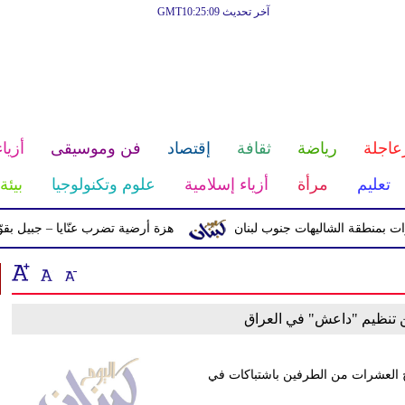
آخر تحديث GMT10:25:09
عاجلة
رياضة
ثقافة
إقتصاد
فن وموسيقى
أزياء
تعليم
مرأة
أزياء إسلامية
علوم وتكنولوجيا
بيئة
منطقة الشاليهات جنوب لبنان
هزة أرضية تضرب عنّايا – جبيل بقوّة 2.8 درجات على مقياس ريختر
 قوات البيشمركة وجرح العشرات من الطرفين باشتباكات في