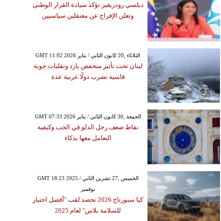
ديلسي رودريغيز تؤكد سيادة القرار الوطني
وتعلن الإفراج عن معتقلين سياسيين
GMT 11:02 2026 الثلاثاء ,20 كانون الثاني / يناير
لبنان تحت تأثير منخفض بارد وتقلبات جوية
قاسية تضرب دولًا عربية عدة
GMT 07:33 2026 الجمعة ,30 كانون الثاني / يناير
نقاط ضعف رجل الدلو في الحب وكيفية
التعامل معها بذكاء
GMT 18:23 2025 الخميس ,27 تشرين الثاني /
نوفمبر
كيا سبورتاج 2026 تحصد لقب "أفضل اختيار
للسلامة بلاس" لعام 2025