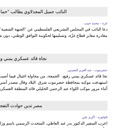
النائب جميل المجدلاوي يطالب "حماس
غزة – محمد حبيب
دعا النائب في المجلس التشريعي الفلسطيني عن "الجبهة الشعبية
مغادرة معابر قطاع غزّة، وتسليمها لحكومة التوافق الوطني، دون 
نجاة قائد عسكري يمني وإصابة 5 من مرافقيه 
حضرموت - عبد العزيز المعرس
نجا قائد عسكري يمني رفيع، الجمعة، من محاولة اغتيال فيما أصيب
استهدفت موكبه بمحافظة حضرموت شرق البلاد وقال مصدر أمني لـ 
أثناء مرور موكب اللواء عبد الرحمن الحليلي قائد المنطقة العسكري
مصر تدين حوادث التفجي
القاهرة – أكرم علي
اعرب السفير الدكتور بدر عبد العاطي، المتحدث الرسمي باسم وزارة