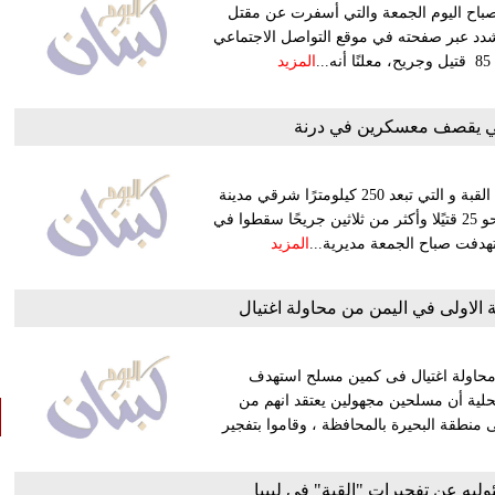
 صباح اليوم الجمعة والتي أسفرت عن مقتل
شدد عبر صفحته في موقع التواصل الاجتماعي
.
المزيد
بي يقصف معسكرين في درنة
قصف طيران الجيش الليبي معسكريين في درنة ردًا على تفجيرات القبة و التي تبعد 250 كيلومترًا شرقي مدينة
بنغازي الليبية . وقال مسؤول أمني في منطقة الجبل الأخضر إن "نحو 25 قتيًلا وأكثر من ثلاثين جريحًا سقطوا في
تهدفت صباح الجمعة مديرية...
المزيد
 الاولى في اليمن من محاولة اغتيال
ن محاولة اغتيال فى كمين مسلح استهدف
ة أن مسلحين مجهولين يعتقد انهم من
 منطقة البحيرة بالمحافظة ، وقاموا بتفجير
يه عن تفجيرات "القبة" في ليبيا