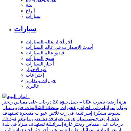
بيئة
أبراج
سيارات
سيارات
آخر أخبار عالم السيارات
أحدث الإصدارات في عالم السيارات
فيديو عالم السيارات
سوق السيارات
أخبار السيارات
قيد الاختبار
إختراعات
حوارات و تقارير
غاليري
هزة أرضية تضرب عنّايا – جبيل بقوّة 2.8 درجات على مقياس ريختر
توغل إسرائيلي في الخيام وتفجيرات بمنطقة الشاليهات جنوب لبنان
سقوط مسيّرة إسرائيلية في رب ثلاثين
عبوات متفجرة تستهدف
بلدة يارون جنوبي لبنان
هزة أرضية جديدة تضرب لبنان بقوة 2.5
درجات على مقياس ريختر
غارة إسرائيلية تستهدف منزلاً في بلدة
يارون اللبنانية
إسرائيل تعلن العثور على أخر جثة لجندي إسرائيلي