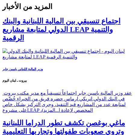
المزيد من الأخبار
اجتماع تنسيقي بين المالية اللبنانية والبنك
الدولي لمتابعة مشاريع LEAP والتنمية
الرقمية
وزير المالية اللبناني ياسين جابر
بيروت ـ لبنان اليوم
عقد وزير المالية ياسين جابر اجتماعاً تنسيقياً مع مدير مكتب بيروت
في البنك الدولي انريكي ارماس حضره فريق من الخبراء خُصِّص
لمتابعة عدد من المشاريع قيد التنفيذ، وجرى التركيز بشكل خاص
على مشروعLEAP ،(المخصص لإعادة ا...
المزيد
ماغي بوغصن تكشف تطور الدراما اللبنانية
وتروي صعوبات طفولتها وتجاربها التعليمية