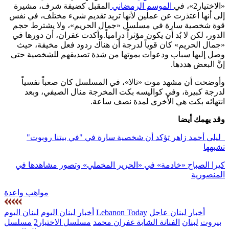
«الاختيار2»، في
الموسم الرمضاني
المقبل كضيفة شرف، مشيرة
إلى أنها اعتذرت عن عملين لأنها تريد تقديم شيء مختلف، في نفس
قوة شخصية سارة في مسلسل «جمال الحريم»، ولا يشترط حجم
الدور، لكن لا بُد أن يكون مؤثراً درامياً.وأكدت غفران، أن دورها في
«جمال الحريم» كان قوياً لدرجة أن هناك ردود فعل مخيفة، حيث
وصل إليها سباب ودعوات بموتها من شدة تصديقهم للشخصية حتى
إنَّ البعض هددها.
وأوضحت أن مشهد موت «تالا»، في المسلسل كان صعباً نفسياً
لدرجة كبيرة، وفي كواليسه بكت المخرجة منال الصيفي، وبعد
انتهائه بكت هي الأخرى لمدة نصف ساعة.
وقد يهمك أيضا
ليلى أحمد زاهر تؤكد أن شخصية سارة في "في بيتنا روبوت"
تشبهها
كيرا الصباح «خادمة» في «الحرير المخملي» وتصور مشاهدها في
المنصورية
مواهب واعدة
أخبار لبنان عاجل
Lebanon Today
أخبار لبنان اليوم
لبنان اليوم
بيروت
لبنان
الفنانة الشابة غفران محمد
مسلسل الاختيار2
مسلسل