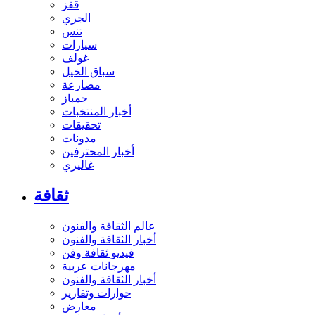
قفز
الجري
تنس
سيارات
غولف
سباق الخيل
مصارعة
جمباز
أخبار المنتخبات
تحقيقات
مدونات
أخبار المحترفين
غاليري
ثقافة
عالم الثقافة والفنون
أخبار الثقافة والفنون
فيديو ثقافة وفن
مهرجانات عربية
أخبار الثقافة والفنون
حوارات وتقارير
معارض