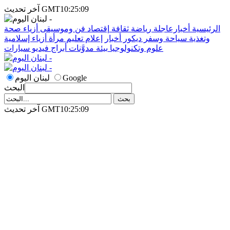
آخر تحديث GMT10:25:09
الرئيسية
أخبارعاجلة
رياضة
ثقافة
إقتصاد
فن وموسيقى
أزياء
صحة
وتغذية
سياحة وسفر
ديكور
أخبار
إعلام
تعليم
مرأة
أزياء إسلامية
علوم وتكنولوجيا
بيئة
مدوَّنات
أبراج
فيديو
سيارات
Google
لبنان اليوم
البحث
آخر تحديث GMT10:25:09