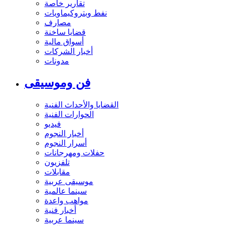
تقارير خاصة
نفط وبتروكيماويات
مصارف
قضايا ساخنة
أسواق مالية
أخبار الشركات
مدونات
فن وموسيقى
القضايا والأحداث الفنية
الحوارات الفنية
فيديو
أخبار النجوم
أسرار النجوم
حفلات ومهرجانات
تلفزيون
مقابلات
موسيقى عربية
سينما عالمية
مواهب واعدة
أخبار فنية
سينما عربية