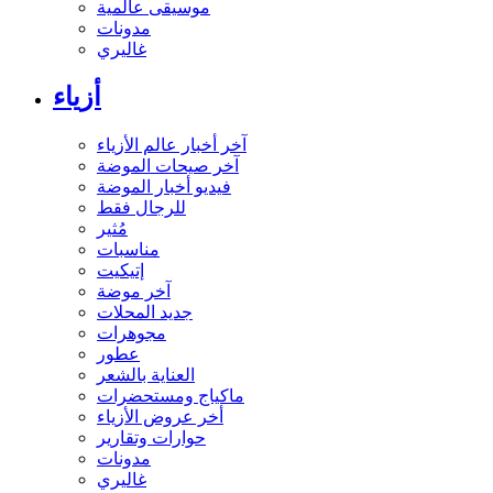
موسيقى عالمية
مدونات
غاليري
أزياء
آخر أخبار عالم الأزياء
آخر صيحات الموضة
فيديو أخبار الموضة
للرجال فقط
مُثير
مناسبات
إتيكيت
آخر موضة
جديد المحلات
مجوهرات
عطور
العناية بالشعر
ماكياج ومستحضرات
أخر عروض الأزياء
حوارات وتقارير
مدونات
غاليري