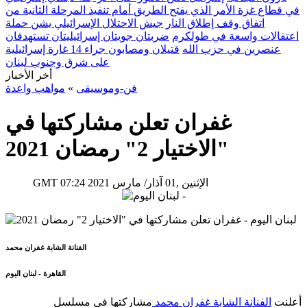
في قطاع غزة الأمر الذي يفتح الطريق أمام تنفيذ المرحلة الثانية من
اتفاق وقف إطلاق النار
جيش الاحتلال الإسرائيلي يشن حملة
اعتقالات واسعة في طولكرم
ضربتان جويتان إسرائيليتان تستهدفان
عنصرين في حزب الله
قتيلان ومصابون جراء 14 غارة إسرائيلية
على شرق وجنوب لبنان
أخر الأخبار
فن-وموسيقى
»
مواهب واعدة
غفران تعلن مشاركتها في
"الاختيار 2" رمضان 2021
07:24 2021 الإثنين ,01 آذار/ مارس
GMT
الفنانة الشابة غفران محمد
القاهرة - لبنان اليوم
أعلنت
الفنانة الشابة غفران محمد
مشاركتها في مسلسل