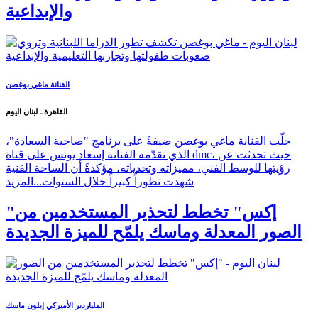
والإبداعية
الفنانة ماغي بوغصن
القاهرة ـ لبنان اليوم
حلّت الفنانة ماغي بوغصن ضيفةً على برنامج "صاحبة السعادة"،
الذي تقدّمه الفنانة إسعاد يونس على قناة dmc، حيث تحدثت عن
رؤيتها للوسط الفني، مميزاته وتحدياته، مؤكدةً أن الساحة الفنية
شهدت تطوراً كبيراً خلال السنوات...
المزيد
"إكس" تخطط لتحذير المستخدمين من
الصور المعدلة وماسك يلمّح للميزة الجديدة
الملياردير الأميركي إيلون ماسك