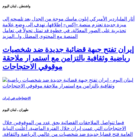
واشنطن ـ لبنان اليوم
أثار الملياردير الأميركي إيلون ماسك موجة من الجدل بعد تلميحه إلى
ميزة جديدة تعتزم منصة «إكس» إطلاقها، تهدف إلى وضع علامة
تحذيرية على الصور المعدّلة، في خطوة قد تمثل تحولاً في تعامل
المنصة مع المحتوى المضلل وا...
المزيد
إيران تفتح جبهة قضائية جديدة ضد شخصيات
رياضية وثقافية بالتزامن مع استمرار ملاحقة
موقوفي الاحتجاجات
الاحتجاجات في إيران
طهران ـ لبنان اليوم
فيما تتواصل الملاحقات القضائية بحق عدد من الموقوفين خلال
الاحتجاجات التي عمت إيران خلال الفترة الماضية، أعلنت النيابة
العامة فتح قضايا جديدة ضد شخصيات من عالمي الرياضة والثقافة.