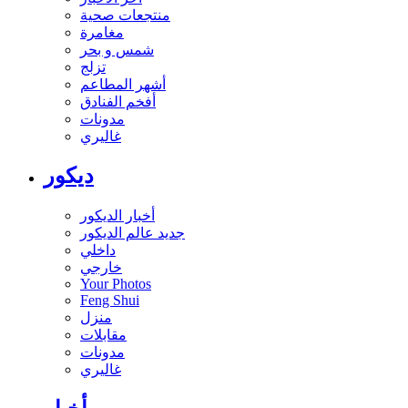
منتجعات صحية
مغامرة
شمس و بحر
تزلج
أشهر المطاعم
أفخم الفنادق
مدونات
غاليري
ديكور
أخبار الديكور
جديد عالم الديكور
داخلي
خارجي
Your Photos
Feng Shui
منزل
مقابلات
مدونات
غاليري