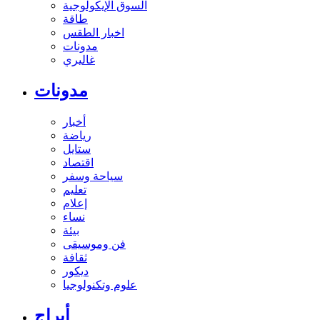
السوق الإيكولوجية
طاقة
اخبار الطقس
مدونات
غاليري
مدونات
أخبار
رياضة
ستايل
اقتصاد
سياحة وسفر
تعليم
إعلام
نساء
بيئة
فن وموسيقى
ثقافة
ديكور
علوم وتكنولوجيا
أبراج