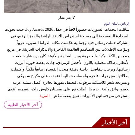
كاريس بشار
الرياض ـ لبنان اليوم
سجّلت النجمات السوريات حضوراً لافتاً في حفل Joy Awards 2026، حيث تحولت
السجادة البنفسجية إلى مساحة استعراض للأناقة الراقية والذوق الرفيع، في
مشاركة حملت رسائل فنية وجمالية عكست مكانة الدراما السورية عربياً.
وتنوّعت الإطلالات بين التصاميم العالمية الفاخرة والابتكارات الجريئة، في مزيج
جمع بين الكلاسيكية والعصرية، وبين الفخامة والأنوثة. كاريس بشار خطفت
الأنظار بإطلالة مخملية باللون الأخضر الزمردي، جاءت بقصة حورية أبرزت
رشاقتها، وتزينت بتفاصيل جانبية دقيقة منحت الفستان طابعاً ملكياً. واكتملت
إطلالتها بمجوهرات فاخرة ولمسات جمالية اعتمدت على مكياج سموكي
وتسريحة شعر كلاسيكية مرفوعة، لتحتفل بفوزها بجائزة أفضل ممثلة عربية
بحضور واثق وأنيق. بدورها، أطلت نور علي بفستان كلوش داكن بتصميم أنثوي
مستوحى من فساتين الأميرات، تميز بقصة مكش...
المزيد
آخر الأخبار الطبية
آخر الأخبار