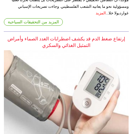
ومسؤولية نحو ما يعانيه الشعب الفلسطيني. وجاءت تصريحات الإسباني
غوارديولا خلا...
المزيد
المزيد من التحقيقات السياحية
إرتفاع ضغط الدم قد يكشف اضطرابات الغدد الصماء وأمراض
التمثيل الغذائي والسكري