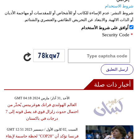
شروط الاستخدام
شروط النشر:
عدم الإساءة للكاتب أو للأشخاص أو للمقدسات أو مهاجمة الأديان
أو الذات الالهية. والابتعاد عن التحريض الطائفي والعنصري والشتائم.
اُوافق على شروط الأستخدام
Security Code
*
أرسل التعليق
أخبار ذات صلة
GMT 04:18 2024 الأحد ,31 آذار/ مارس
العالم الهولندي فرانك هوغربيتس يُحذّر من
احتمال حدوث زلزال قوي قد يصل قوته إلى 7
درجات في باكستان
GMT 12:51 2023 السبت ,02 كانون الأول / ديسمبر
فرنسا تؤكد أن "COP28" لحظة حاسمة لإبقاء