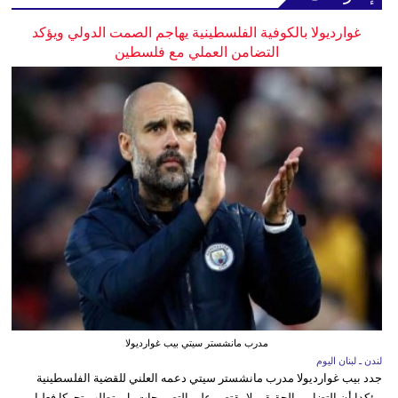
غوارديولا بالكوفية الفلسطينية يهاجم الصمت الدولي ويؤكد
التضامن العملي مع فلسطين
مدرب مانشستر سيتي بيب غوارديولا
لندن ـ لبنان اليوم
جدد بيب غوارديولا مدرب مانشستر سيتي دعمه العلني للقضية الفلسطينية
مؤكدا أن التضامن الحقيقي لا يقتصر على التصريحات بل يتطلب تحركا فعليا