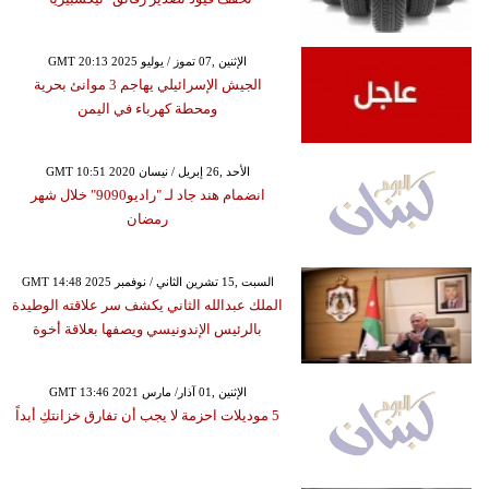
GMT 20:13 2025 الإثنين ,07 تموز / يوليو
الجيش الإسرائيلي يهاجم 3 موانئ بحرية
ومحطة كهرباء في اليمن
GMT 10:51 2020 الأحد ,26 إبريل / نيسان
انضمام هند جاد لـ "راديو9090" خلال شهر
رمضان
GMT 14:48 2025 السبت ,15 تشرين الثاني / نوفمبر
الملك عبدالله الثاني يكشف سر علاقته الوطيدة
بالرئيس الإندونيسي ويصفها بعلاقة أخوة
GMT 13:46 2021 الإثنين ,01 آذار/ مارس
5 موديلات احزمة لا يجب أن تفارق خزانتكِ أبداً