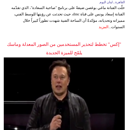
القاهرة ـ لبنان اليوم
حلّت الفنانة ماغي بوغصن ضيفةً على برنامج "صاحبة السعادة"، الذي تقدّمه
الفنانة إسعاد يونس على قناة dmc، حيث تحدثت عن رؤيتها للوسط الفني،
مميزاته وتحدياته، مؤكدةً أن الساحة الفنية شهدت تطوراً كبيراً خلال
السنوات...
المزيد
"إكس" تخطط لتحذير المستخدمين من الصور المعدلة وماسك
يلمّح للميزة الجديدة