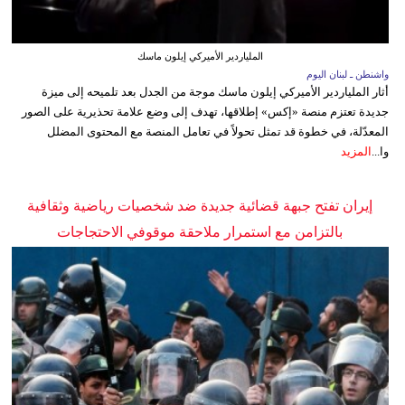
الملياردير الأميركي إيلون ماسك
واشنطن ـ لبنان اليوم
أثار الملياردير الأميركي إيلون ماسك موجة من الجدل بعد تلميحه إلى ميزة
جديدة تعتزم منصة «إكس» إطلاقها، تهدف إلى وضع علامة تحذيرية على الصور
المعدّلة، في خطوة قد تمثل تحولاً في تعامل المنصة مع المحتوى المضلل
وا...
المزيد
إيران تفتح جبهة قضائية جديدة ضد شخصيات رياضية وثقافية
بالتزامن مع استمرار ملاحقة موقوفي الاحتجاجات