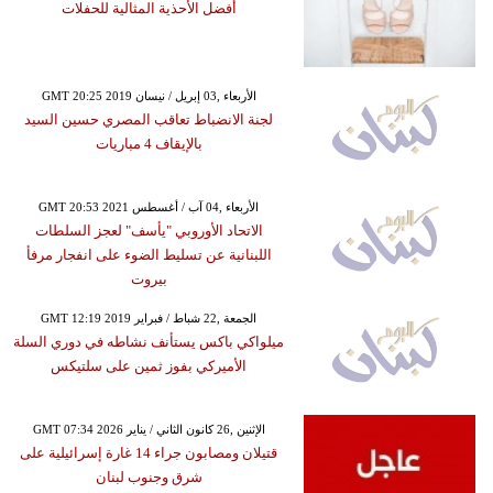
أفضل الأحذية المثالية للحفلات
GMT 20:25 2019 الأربعاء ,03 إبريل / نيسان
لجنة الانضباط تعاقب المصري حسين السيد
بالإيقاف 4 مباريات
GMT 20:53 2021 الأربعاء ,04 آب / أغسطس
الاتحاد الأوروبي "يأسف" لعجز السلطات
اللبنانية عن تسليط الضوء على انفجار مرفأ
بيروت
GMT 12:19 2019 الجمعة ,22 شباط / فبراير
ميلواكي باكس يستأنف نشاطه في دوري السلة
الأميركي بفوز ثمين على سلتيكس
GMT 07:34 2026 الإثنين ,26 كانون الثاني / يناير
قتيلان ومصابون جراء 14 غارة إسرائيلية على
شرق وجنوب لبنان