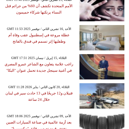
الأمم المتحدة تكشف أن 60% من جرائم قتل
النساء يرتكبها شركاء حميمون
GMT 11:53 2025 الأحد ,16 تشرين الثاني / نوفمبر
عطلة مروعة في إسطنبول عقب وفاة أم
وطفليها إثر تسمم في فندق بالفاتح
GMT 17:51 2025 الثلاثاء ,15 إبريل / نيسان
راغب علامة يتعاون مع الشاعر عمرو المصري
في أغنية سينجل جديدة تحمل عنوان "البكا"
GMT 11:28 2026 الثلاثاء ,20 كانون الثاني / يناير
قتيلان و12 جريحًا في 13 حادث سير في لبنان
خلال 24 ساعة
GMT 18:06 2025 الأحد ,09 تشرين الثاني / نوفمبر
بعد أزمة عالمية في صناعة السيارات الصين
تخفف قيود تصدير رقائق "نيكسبيريا"