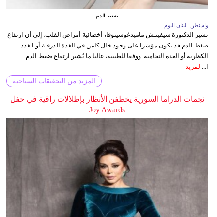
ضغط الدم
واشنطن ـ لبنان اليوم
تشير الدكتورة سيفينتش ماميدغوسينوفا، أخصائية أمراض القلب، إلى أن ارتفاع
ضغط الدم قد يكون مؤشرا على وجود خلل كامن في الغدة الدرقية أو الغدد
الكظرية أو الغدة النخامية. ووفقا للطبيبة، غالبا ما يُشير ارتفاع ضغط الدم
ا...
المزيد
المزيد من التحقيقات السياحية
نجمات الدراما السورية يخطفن الأنظار بإطلالات راقية في حفل
Joy Awards