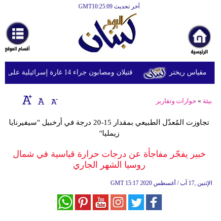
آخر تحديث GMT10:25:09
الرئيسية
أخبارعاجلة
رياضة
قتيلان ومصابون جراء 14 غارة إسرائيلية على شرق وجنوب لبنان
ثقافة
إقتصاد
بيئة
»
حوارات وتقارير
فن
تجاوزت المُعدّل الطبيعي بمقدار 15-20 درجة في أرخبيل "سيفيرنايا
وموسيقى
زيمليا"
خبير يفجّر مفاجأة عن درجات حرارة قياسية في شمال
أزياء
روسيا الشهر الجاري
صحة
15:17 2020 الإثنين ,17 آب / أغسطس
GMT
وتغذية
سياحة