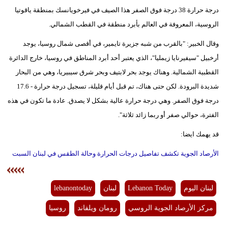
مدوَّنات
درجة حرارة 38 درجة فوق الصفر هذا الصيف في فيرخويانسك بمنطقة ياقوتيا
الروسية، المعروفة في العالم بأبرد منطقة في القطب الشمالي.
أبراج
وقال الخبير: "بالقرب من شبه جزيرة تايمير، في أقصى شمال روسيا، يوجد
فيديو
أرخبيل "سيفيرنايا زيمليا"، الذي يعتبر أحد أبرد المناطق في روسيا، خارج الدائرة
القطبية الشمالية. وهناك يوجد بحر لابتيف وبحر شرق سيبيريا، وهي من البحار
سيارات
شديدة البرودة. لكن حتى هناك، تم قبل أيام قليلة، تسجيل درجة حرارة - 17.6
درجة فوق الصفر. وهي درجة حرارة عالية بشكل لا يصدق. عادة ما تكون في هذه
الفترة، حوالي صفر أو ربما زائد ثلاثة".
قد يهمك ايضا:
الأرصاد الجوية تكشف تفاصيل درجات الحرارة وحالة الطقس في لبنان السبت
لبنان اليوم
Lebanon Today
لبنان
lebanontoday
مركز الأرصاد الجوية الروسي
رومان ويلفاند
روسيا