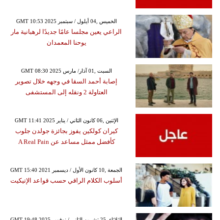
GMT 10:53 2025 الخميس ,04 أيلول / سبتمبر
الراعي يعين مجلسا عامًا جديدًا لرهبانية مار
يوحنا المعمدان
GMT 08:30 2025 السبت ,01 آذار/ مارس
إصابة أحمد السقا في وجهه خلال تصوير
العتاولة 2 ونقله إلى المستشفى
GMT 11:41 2025 الإثنين ,06 كانون الثاني / يناير
كيران كولكين يفوز بجائزة جولدن جلوب
كأفضل ممثل مساعد عن A Real Pain
GMT 15:40 2021 الجمعة ,10 كانون الأول / ديسمبر
أسلوب الكلام الراقي حسب قواعد الإتيكيت
GMT 19:48 2025 الثلاثاء ,25 تشرين الثاني / نوفمبر