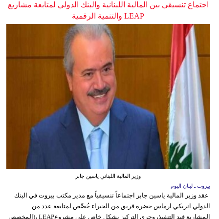
اجتماع تنسيقي بين المالية اللبنانية والبنك الدولي لمتابعة مشاريع
LEAP والتنمية الرقمية
وزير المالية اللبناني ياسين جابر
بيروت ـ لبنان اليوم
عقد وزير المالية ياسين جابر اجتماعاً تنسيقياً مع مدير مكتب بيروت في البنك
الدولي انريكي ارماس حضره فريق من الخبراء خُصِّص لمتابعة عدد من
المشاريع قيد التنفيذ، وجرى التركيز بشكل خاص على مشروعLEAP ،(المخصص