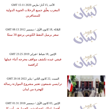
GMT 15:11 2020 الأحد ,15 آذار/ مارس
المغرب يعلّق جميع الرحلات الجوية الدولية
للمسافرين
GMT 08:13 2012 الثلاثاء ,18 كانون الأول / ديسمبر
سعر برميل النفط الكويتي يرتفع 38 سنتًا
GMT 23:25 2019 الإثنين ,18 شباط / فبراير
فيفي عبده تكشف مواقف محرجه أثناء عملها
كراقصة
GMT 20:16 2022 السبت ,22 كانون الثاني / يناير
ترايسي شمعون تعتبر مشروع الموازنة رسالة
للهجرة من لبنان
GMT 01:31 2018 الإثنين ,03 كانون الأول / ديسمبر
أفضل اماكن لقضاء شهر العسل في أميركا