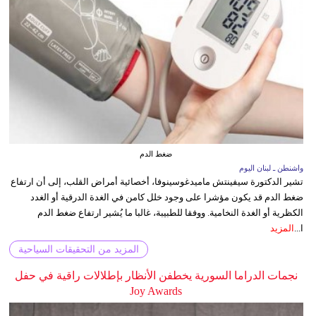
ضغط الدم
واشنطن ـ لبنان اليوم
تشير الدكتورة سيفينتش ماميدغوسينوفا، أخصائية أمراض القلب، إلى أن ارتفاع
ضغط الدم قد يكون مؤشرا على وجود خلل كامن في الغدة الدرقية أو الغدد
الكظرية أو الغدة النخامية. ووفقا للطبيبة، غالبا ما يُشير ارتفاع ضغط الدم
ا...
المزيد
المزيد من التحقيقات السياحية
نجمات الدراما السورية يخطفن الأنظار بإطلالات راقية في حفل
Joy Awards