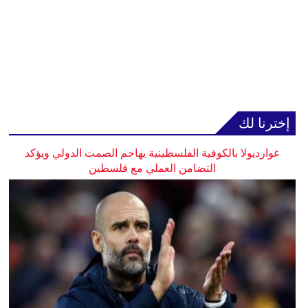
إخترنا لك
غوارديولا بالكوفية الفلسطينية يهاجم الصمت الدولي ويؤكد
التضامن العملي مع فلسطين