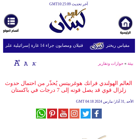
آخر تحديث GMT10:25:09
الرئيسية
أخبارعاجلة
رياضة
قتيلان ومصابون جراء 14 غارة إسرائيلية على شرق وجنوب لبنان
ثقافة
إقتصاد
بيئة
»
حوارات وتقارير
فن
العالم الهولندي فرانك هوغربيتس يُحذّر من احتمال حدوث
وموسيقى
زلزال قوي قد يصل قوته إلى 7 درجات في باكستان
أزياء
04:18 2024 الأحد ,31 آذار/ مارس
GMT
صحة
وتغذية
سياحة