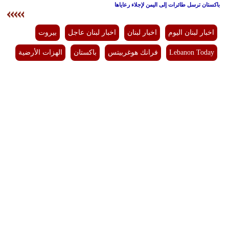
باكستان ترسل طائرات إلى اليمن لإجلاء رعاياها
اخبار لبنان اليوم
اخبار لبنان
اخبار لبنان عاجل
بيروت
Lebanon Today
فرانك هوغربيتس
باكستان
الهزات الأرضية