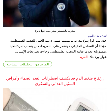
مدرب مانشستر سيتي بيب غوارديولا
لندن ـ لبنان اليوم
جدد بيب غوارديولا مدرب مانشستر سيتي دعمه العلني للقضية الفلسطينية
مؤكدا أن التضامن الحقيقي لا يقتصر على التصريحات بل يتطلب تحركا فعليا
ومسؤولية نحو ما يعانيه الشعب الفلسطيني. وجاءت تصريحات الإسباني
غوارديولا خلا...
المزيد
المزيد من التحقيقات السياحية
إرتفاع ضغط الدم قد يكشف اضطرابات الغدد الصماء وأمراض
التمثيل الغذائي والسكري