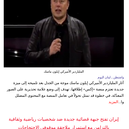
الملياردير الأميركي إيلون ماسك
واشنطن ـ لبنان اليوم
أثار الملياردير الأميركي إيلون ماسك موجة من الجدل بعد تلميحه إلى ميزة
جديدة تعتزم منصة «إكس» إطلاقها، تهدف إلى وضع علامة تحذيرية على الصور
المعدّلة، في خطوة قد تمثل تحولاً في تعامل المنصة مع المحتوى المضلل
وا...
المزيد
إيران تفتح جبهة قضائية جديدة ضد شخصيات رياضية وثقافية
بالتزامن مع استمرار ملاحقة موقوفي الاحتجاجات