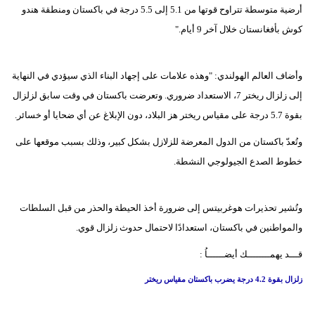
مدوَّنات
أرضية متوسطة تتراوح قوتها من 5.1 إلى 5.5 درجة في باكستان ومنطقة هندو
كوش بأفغانستان خلال آخر 9 أيام."
أبراج
فيديو
وأضاف العالم الهولندي: "وهذه علامات على إجهاد البناء الذي سيؤدي في النهاية
إلى زلزال ريختر 7، الاستعداد ضروري. وتعرضت باكستان في وقت سابق لزلزال
سيارات
بقوة 5.7 درجة على مقياس ريختر هز البلاد، دون الإبلاغ عن أي ضحايا أو خسائر.
وتُعدّ باكستان من الدول المعرضة للزلازل بشكل كبير، وذلك بسبب موقعها على
خطوط الصدع الجيولوجي النشطة.
وتُشير تحذيرات هوغربيتس إلى ضرورة أخذ الحيطة والحذر من قبل السلطات
والمواطنين في باكستان، استعدادًا لاحتمال حدوث زلزال قوي.
قـــد يهمــــــــك أيضــــــاُ :
زلزال بقوة 4.2 درجة يضرب باكستان مقياس ريختر