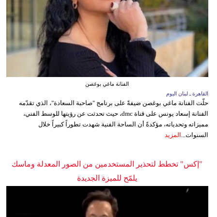
الفنانة ماغي بوغصن
القاهرة ـ لبنان اليوم
حلّت الفنانة ماغي بوغصن ضيفةً على برنامج "صاحبة السعادة"، الذي تقدّمه
الفنانة إسعاد يونس على قناة dmc، حيث تحدثت عن رؤيتها للوسط الفني،
مميزاته وتحدياته، مؤكدةً أن الساحة الفنية شهدت تطوراً كبيراً خلال
السنوات...
المزيد
"إكس" تخطط لتحذير المستخدمين من الصور المعدلة وماسك
يلمّح للميزة الجديدة