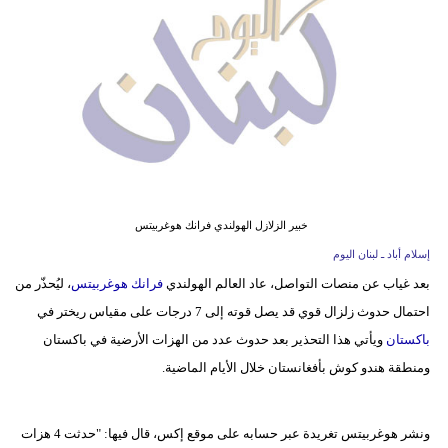
وسفر
ديكور
أخبار
إعلام
تعليم
خبير الزلازل الهولندي فرانك هوغربيتس
مرأة
إسلام أباد ـ لبنان اليوم
أزياء
بعد غياب عن منصات التواصل، عاد العالم الهولندي
فرانك هوغربيتس
، ليُحذّر من
إسلامية
احتمال حدوث زلزال قوي قد يصل قوته إلى 7 درجات على مقياس ريختر في
باكستان
ويأتي هذا التحذير بعد حدوث عدد من الهزات الأرضية في باكستان
علوم
ومنطقة هندو كوش بأفغانستان خلال الأيام الماضية.
وتكنولوجيا
بيئة
ونشر هوغربيتس تغريدة عبر حسابه على موقع إكس، قال فيها: "حدثت 4 هزات