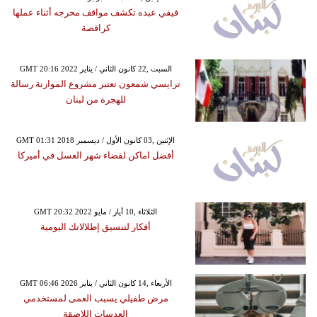
فيفي عبده تكشف مواقف محرجه أثناء عملها
كراقصة
GMT 20:16 2022 السبت ,22 كانون الثاني / يناير
ترايسي شمعون تعتبر مشروع الموازنة رسالة
للهجرة من لبنان
GMT 01:31 2018 الإثنين ,03 كانون الأول / ديسمبر
أفضل اماكن لقضاء شهر العسل في أميركا
GMT 20:32 2022 الثلاثاء ,10 أيار / مايو
أفكار لتنسيق إطلالاتك اليومية
GMT 06:46 2026 الأربعاء ,14 كانون الثاني / يناير
مرض طفيلي يسبب العمى لمستخدمي
العدسات اللاصقة