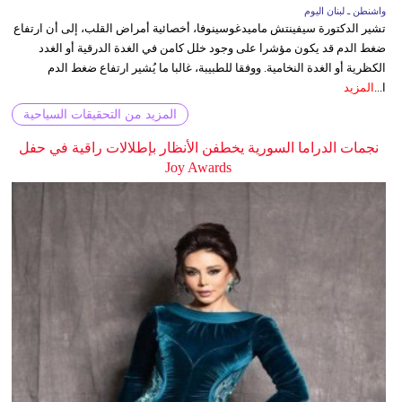
واشنطن ـ لبنان اليوم
تشير الدكتورة سيفينتش ماميدغوسينوفا، أخصائية أمراض القلب، إلى أن ارتفاع
ضغط الدم قد يكون مؤشرا على وجود خلل كامن في الغدة الدرقية أو الغدد
الكظرية أو الغدة النخامية. ووفقا للطبيبة، غالبا ما يُشير ارتفاع ضغط الدم
ا...
المزيد
المزيد من التحقيقات السياحية
نجمات الدراما السورية يخطفن الأنظار بإطلالات راقية في حفل
Joy Awards