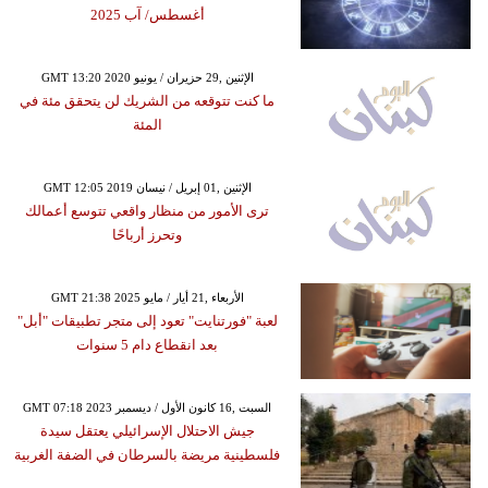
أغسطس/ آب 2025
GMT 13:20 2020 الإثنين ,29 حزيران / يونيو
ما كنت تتوقعه من الشريك لن يتحقق مئة في
المئة
GMT 12:05 2019 الإثنين ,01 إبريل / نيسان
ترى الأمور من منظار واقعي تتوسع أعمالك
وتحرز أرباحًا
GMT 21:38 2025 الأربعاء ,21 أيار / مايو
لعبة "فورتنايت" تعود إلى متجر تطبيقات "أبل"
بعد انقطاع دام 5 سنوات
GMT 07:18 2023 السبت ,16 كانون الأول / ديسمبر
جيش الاحتلال الإسرائيلي يعتقل سيدة
فلسطينية مريضة بالسرطان في الضفة الغربية