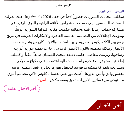
كاريس بشار
الرياض ـ لبنان اليوم
سجّلت النجمات السوريات حضوراً لافتاً في حفل Joy Awards 2026، حيث تحولت
السجادة البنفسجية إلى مساحة استعراض للأناقة الراقية والذوق الرفيع، في
مشاركة حملت رسائل فنية وجمالية عكست مكانة الدراما السورية عربياً.
وتنوّعت الإطلالات بين التصاميم العالمية الفاخرة والابتكارات الجريئة، في مزيج
جمع بين الكلاسيكية والعصرية، وبين الفخامة والأنوثة. كاريس بشار خطفت
الأنظار بإطلالة مخملية باللون الأخضر الزمردي، جاءت بقصة حورية أبرزت
رشاقتها، وتزينت بتفاصيل جانبية دقيقة منحت الفستان طابعاً ملكياً. واكتملت
إطلالتها بمجوهرات فاخرة ولمسات جمالية اعتمدت على مكياج سموكي
وتسريحة شعر كلاسيكية مرفوعة، لتحتفل بفوزها بجائزة أفضل ممثلة عربية
بحضور واثق وأنيق. بدورها، أطلت نور علي بفستان كلوش داكن بتصميم أنثوي
مستوحى من فساتين الأميرات، تميز بقصة مكش...
المزيد
آخر الأخبار الطبية
آخر الأخبار