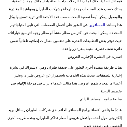
فيمكنك تصفية بحثك لمقارنة الرحلات ذات الصلة باحتياجاتك. يمكنك تصفية
بحثك حسب عدد المحطات ومدة الرحلة وشركات الطيران ومواعيد المغادرة
والوصول. يمكن أيضاً تصفية البحث حسب عدد الأمتعة التي تريد تسجيلها وكل
هذا يساعد
المسافرين
في العثور على أفضل الصفقات التي تلبي احتياجاتهم
المحددة. يمكن البحث عن أكثر من مطار منشأ أو مطار وجهة لتوسيع خياراتك،
حيث توفر بعض التطبيقات القدرة على تضمين مطارات إضافية تلقائياً ضمن
دائرة نصف قطرها معينة بنقرة زر واحدة.
اشترك في النشرة الإخبارية للعروض
هناك طريقة مفيدة أخرى للعثور على صفقة طيران وهي الاشتراك في نشرة
إخبارية للصفقات. تبحث هذه الخدمات باستمرار عن عروض طيران وتخبر
أعضاءها بمجرد ظهور عروض. هذا مثالي عندما لا تزال في مرحلة الإلهام في
تخطيط الرحلة.
متابعة برامج المسافر الدائم
عادةً ما يتلقى أعضاء برامج المسافر الدائم لدى شركات الطيران رسائل بريد
إلكتروني حول أحدث وأفضل عروض أسعار تذاكر الطيران، وهذه طريقة أخرى
للحصول على صفقة جيدة.