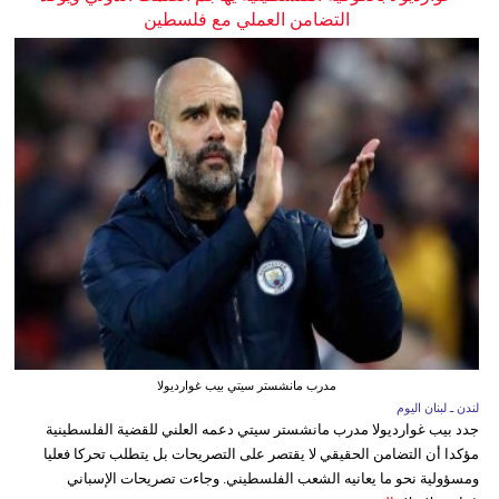
التضامن العملي مع فلسطين
مدرب مانشستر سيتي بيب غوارديولا
لندن ـ لبنان اليوم
جدد بيب غوارديولا مدرب مانشستر سيتي دعمه العلني للقضية الفلسطينية
مؤكدا أن التضامن الحقيقي لا يقتصر على التصريحات بل يتطلب تحركا فعليا
ومسؤولية نحو ما يعانيه الشعب الفلسطيني. وجاءت تصريحات الإسباني