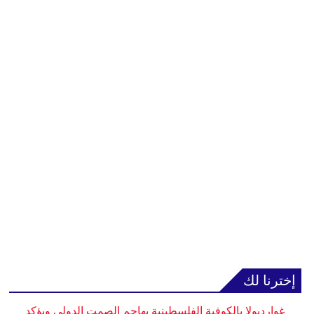
إخترنا لك
غوارديولا بالكوفية الفلسطينية يهاجم الصمت الدولي ويؤكد