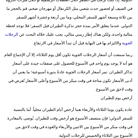
مدوَّنات
في الصيف أو لحضور حدث شعبي مثل الكرنفال أو مهرجان ضخم، قم بالحجز ما
أبراج
بين ثلاثة وسبعة أشهر للسفر المحلي، وما بين أربعة وعشرة أشهر للسفر
الدولي. عندما يتعلق الأمر بمدة حجز تذكرة الطيران قبل السفر؛ فلا توجد لحظة
فيديو
مثالية واحدة، ولكن هناك إطار زمني مثالي، يجب عليك خلاله البحث عن
الرحلات
الجوية
والالتزام بها في النهاية قبل أن تبدأ الأسعار في الارتفاع.
سيارات
ربما سمعت أن أسعار الرحلات الجوية تكون أقل يوم الثلاثاء، إلا أن الإجماع العام
هو أنه لا يوجد يوم واحد في الأسبوع للحصول على صفقات جيدة على أسعار
تذاكر الطيران. تمر أسعار الرحلات الجوية عادةً بدورة أسبوعية؛ ما يعني أن
أدنى الأسعار تكون متاحة في وقت مبكر من الأسبوع وأعلى الأسعار تُعرض في
وقت لاحق من الأسبوع.
أرخص يوم للطيران
عادة يكون يوما الثلاثاء والأربعاء هما أرخص أيام الطيران محلياً. أما بالنسبة
للسفر الدولي؛ فإن منتصف الأسبوع هو أرخص وقت للطيران. يُوصى بالمغادرة
في وقت مبكر من الأسبوع بين الاثنين والأربعاء والعودة في وقت لاحق من
الأسبوع بين الثلاثاء والخميس للرحلات الدولية.