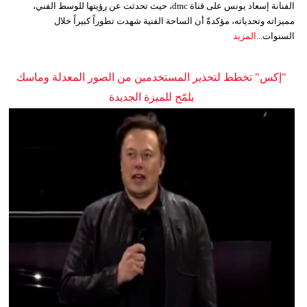
الفنانة إسعاد يونس على قناة dmc، حيث تحدثت عن رؤيتها للوسط الفني،
مميزاته وتحدياته، مؤكدةً أن الساحة الفنية شهدت تطوراً كبيراً خلال
السنوات...
المزيد
"إكس" تخطط لتحذير المستخدمين من الصور المعدلة وماسك
يلمّح للميزة الجديدة