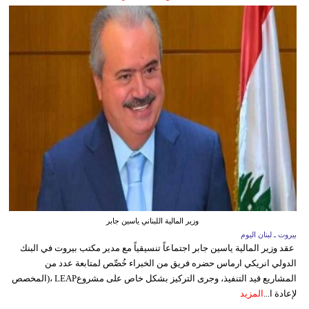
وزير المالية اللبناني ياسين جابر
بيروت ـ لبنان اليوم
عقد وزير المالية ياسين جابر اجتماعاً تنسيقياً مع مدير مكتب بيروت في البنك
الدولي انريكي ارماس حضره فريق من الخبراء خُصِّص لمتابعة عدد من
المشاريع قيد التنفيذ، وجرى التركيز بشكل خاص على مشروعLEAP ،(المخصص
لإعادة ا...
المزيد