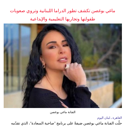
ماغي بوغصن تكشف تطور الدراما اللبنانية وتروي صعوبات
طفولتها وتجاربها التعليمية والإبداعية
الفنانة ماغي بوغصن
القاهرة ـ لبنان اليوم
حلّت الفنانة ماغي بوغصن ضيفةً على برنامج "صاحبة السعادة"، الذي تقدّمه