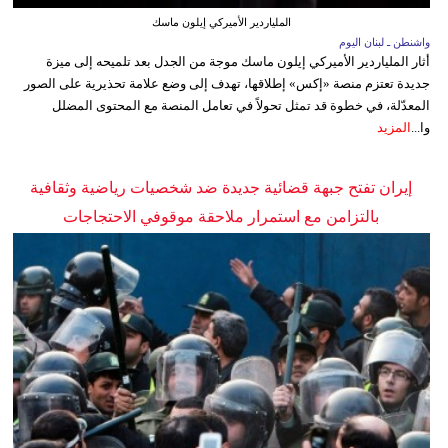
الملياردير الأميركي إيلون ماسك
واشنطن ـ لبنان اليوم
أثار الملياردير الأميركي إيلون ماسك موجة من الجدل بعد تلميحه إلى ميزة
جديدة تعتزم منصة «إكس» إطلاقها، تهدف إلى وضع علامة تحذيرية على الصور
المعدّلة، في خطوة قد تمثل تحولاً في تعامل المنصة مع المحتوى المضلل
وا...
المزيد
إيران تفتح جبهة قضائية جديدة ضد شخصيات رياضية وثقافية
بالتزامن مع استمرار ملاحقة موقوفي الاحتجاجات