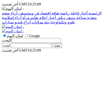
آخر تحديث GMT10:25:09
الرئيسية
أخبارعاجلة
رياضة
ثقافة
إقتصاد
فن وموسيقى
أزياء
صحة
وتغذية
سياحة وسفر
ديكور
أخبار
إعلام
تعليم
مرأة
أزياء إسلامية
علوم وتكنولوجيا
بيئة
مدوَّنات
أبراج
فيديو
سيارات
Google
لبنان اليوم
البحث
آخر تحديث GMT10:25:09