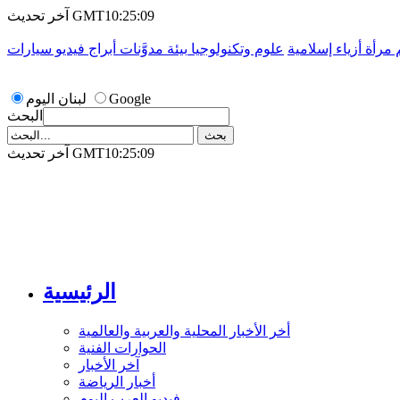
آخر تحديث GMT10:25:09
م
مرأة
أزياء إسلامية
علوم وتكنولوجيا
بيئة
مدوَّنات
أبراج
فيديو
سيارات
Google
لبنان اليوم
البحث
آخر تحديث GMT10:25:09
الرئيسية
أخر الأخبار المحلية والعربية والعالمية
الحوارات الفنية
آخر الأخبار
أخبار الرياضة
فيديو العرب اليوم