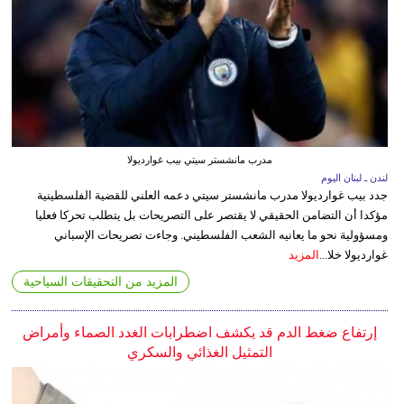
مدرب مانشستر سيتي بيب غوارديولا
لندن ـ لبنان اليوم
جدد بيب غوارديولا مدرب مانشستر سيتي دعمه العلني للقضية الفلسطينية
مؤكدا أن التضامن الحقيقي لا يقتصر على التصريحات بل يتطلب تحركا فعليا
ومسؤولية نحو ما يعانيه الشعب الفلسطيني. وجاءت تصريحات الإسباني
غوارديولا خلا...
المزيد
المزيد من التحقيقات السياحية
إرتفاع ضغط الدم قد يكشف اضطرابات الغدد الصماء وأمراض
التمثيل الغذائي والسكري