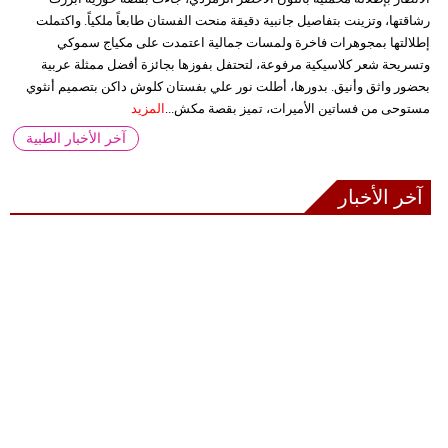
رشاقتها، وتزينت بتفاصيل جانبية دقيقة منحت الفستان طابعاً ملكياً. واكتملت
إطلالتها بمجوهرات فاخرة ولمسات جمالية اعتمدت على مكياج سموكي
وتسريحة شعر كلاسيكية مرفوعة، لتحتفل بفوزها بجائزة أفضل ممثلة عربية
بحضور واثق وأنيق. بدورها، أطلت نور علي بفستان كلوش داكن بتصميم أنثوي
مستوحى من فساتين الأميرات، تميز بقصة مكش...
المزيد
آخر الأخبار الطبية
آخر الأخبار