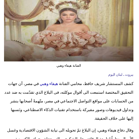
وسفر
ديكور
أخبار
إعلام
تعليم
الفنانة هيفاء وهبي
مرأة
بيروت ـ لبنان اليوم
كشف المستشار شريف حافظ، محامي الفنانة
هيفاء وهبي
في مصر، أن جهات
أزياء
التحقيق المختصة استمعت الى أقوال موكلته، فى البلاغ الذي تقدّمت به ضد عدد
إسلامية
من الحسابات على مواقع التواصل الاجتماعي في مصر، متّهمةً أصحابها بنشر
علوم
وتداول فيديوهات وصور مفبركة باستخدام تقنيات الذكاء الاصطناعي، ونَسبها
وتكنولوجيا
إليها على خلاف الحقيقة.
بيئة
وقال دفاع هيفاء وهبي، إن البلاغ تمّ تحويله الى نيابة الشؤون الاقتصادية وغسل
الأموال، نظراً لطبيعة الوقائع محل الشكوى، والتي تتعلق بجرائم إلكترونية