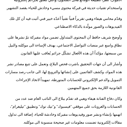
مدوَّنات
واستخدام تقنيات حديثة في فبركة محتوى مسيء وخادش للحياء بقصد التشهير.
أبراج
وقدّم محامي هيفاء وهبي تقريراً فنياً تقنياً أعدّه خبير فني أثبت فيه أن كل تلك
الفيديوهات والصور مولّدة بالذكاء الاصطناعي.
فيديو
وأوضح شريف حافظ أن المحتوى المتداول تضمن مواد مفبركة تمّ نشرها على
سيارات
نطاق واسع عبر منصات التواصل الاجتماعي، بهدف الإساءة الى موكلته والنيل
من سمعتها، مؤكداً أن هذه الأفعال تشكّل جرائم يُعاقب عليها القانون.
وأشار الى أن جهات التحقيق باشرت فحص البلاغ، وتعمل على تتبع مصادر نشر
هذه المواد، وكشف القائمين على إنشائها والترويج لها، الى جانب رصد مسارات
التمويل والدعم الإلكتروني للحسابات المتورطة، تمهيداً لاتخاذ الإجراءات
القانونية اللازمة بحق جميع المتهمين.
وكان دفاع الفنانة هيفاء وهبي قد تقدّم ببلاغ الى النائب العام ضد عدد من
الحسابات والغروبات على موقعَي "فيسبوك" و"تيك توك" وتطبيق "تيليغرام"،
اتهمها بإنشاء ونشر صور وفيديوهات مفبركة وخادشة للحياء، إضافة الى تداول
مقالات إلكترونية تضمنت معلومات غير صحيحة منسوبة الى موكلته.