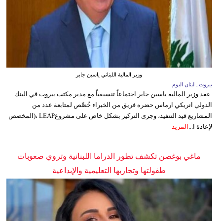
وزير المالية اللبناني ياسين جابر
بيروت ـ لبنان اليوم
عقد وزير المالية ياسين جابر اجتماعاً تنسيقياً مع مدير مكتب بيروت في البنك
الدولي انريكي ارماس حضره فريق من الخبراء خُصِّص لمتابعة عدد من
المشاريع قيد التنفيذ، وجرى التركيز بشكل خاص على مشروعLEAP ،(المخصص
لإعادة ا...
المزيد
ماغي بوغصن تكشف تطور الدراما اللبنانية وتروي صعوبات
طفولتها وتجاربها التعليمية والإبداعية