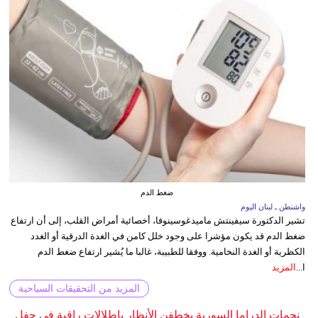
ضغط الدم
واشنطن ـ لبنان اليوم
تشير الدكتورة سيفينتش ماميدغوسينوفا، أخصائية أمراض القلب، إلى أن ارتفاع
ضغط الدم قد يكون مؤشرا على وجود خلل كامن في الغدة الدرقية أو الغدد
الكظرية أو الغدة النخامية. ووفقا للطبيبة، غالبا ما يُشير ارتفاع ضغط الدم
ا...
المزيد
المزيد من التحقيقات السياحية
نجمات الدراما السورية يخطفن الأنظار بإطلالات راقية في حفل