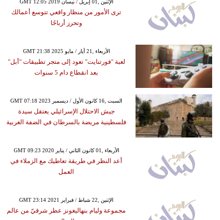
GMT 12:05 2019 الإثنين ,01 إبريل / نيسان
ترى الأمور من منظار واقعي تتوسع أعمالك
وتحرز أرباحًا
GMT 21:38 2025 الأربعاء ,21 أيار / مايو
لعبة "فورتنايت" تعود إلى متجر تطبيقات "أبل"
بعد انقطاع دام 5 سنوات
GMT 07:18 2023 السبت ,16 كانون الأول / ديسمبر
جيش الاحتلال الإسرائيلي يعتقل سيدة
فلسطينية مريضة بالسرطان في الضفة الغربية
GMT 09:23 2020 الأربعاء ,01 كانون الثاني / يناير
أعد النظر في طريقة تعاطيك مع الزملاء في
العمل
GMT 23:14 2021 الإثنين ,22 شباط / فبراير
مجموعة وليام بنهاليغونز عطر شرقيّ من عالم