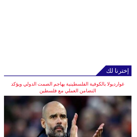
إخترنا لك
غوارديولا بالكوفية الفلسطينية يهاجم الصمت الدولي ويؤكد
التضامن العملي مع فلسطين