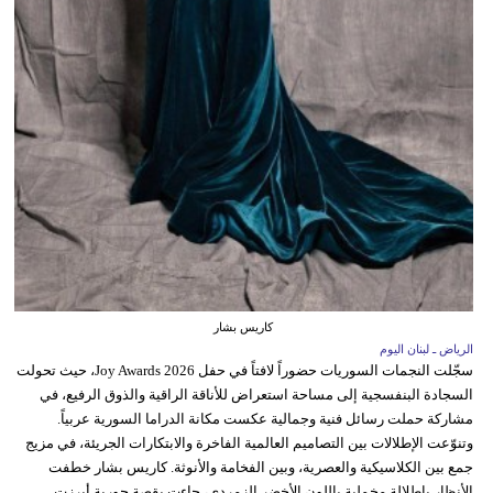
كاريس بشار
الرياض ـ لبنان اليوم
سجّلت النجمات السوريات حضوراً لافتاً في حفل Joy Awards 2026، حيث تحولت
السجادة البنفسجية إلى مساحة استعراض للأناقة الراقية والذوق الرفيع، في
مشاركة حملت رسائل فنية وجمالية عكست مكانة الدراما السورية عربياً.
وتنوّعت الإطلالات بين التصاميم العالمية الفاخرة والابتكارات الجريئة، في مزيج
جمع بين الكلاسيكية والعصرية، وبين الفخامة والأنوثة. كاريس بشار خطفت
الأنظار بإطلالة مخملية باللون الأخضر الزمردي، جاءت بقصة حورية أبرزت