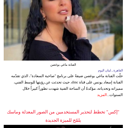
الفنانة ماغي بوغصن
القاهرة ـ لبنان اليوم
حلّت الفنانة ماغي بوغصن ضيفةً على برنامج "صاحبة السعادة"، الذي تقدّمه
الفنانة إسعاد يونس على قناة dmc، حيث تحدثت عن رؤيتها للوسط الفني،
مميزاته وتحدياته، مؤكدةً أن الساحة الفنية شهدت تطوراً كبيراً خلال
السنوات...
المزيد
"إكس" تخطط لتحذير المستخدمين من الصور المعدلة وماسك
يلمّح للميزة الجديدة