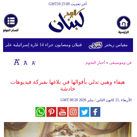
آخر تحديث GMT10:25:09
الرئيسية
أخبارعاجلة
رياضة
قتيلان ومصابون جراء 14 غارة إسرائيلية على شرق وجنوب لبنان
ثقافة
إقتصاد
فن-وموسيقى
»
أخبار النجوم
فن
هيفاء وهبي تدلي بأقوالها في بلاغها بفبركة فيديوهات
وموسيقى
خادشة
أزياء
09:20 2026 الأربعاء ,21 كانون الثاني / يناير
GMT
صحة
وتغذية
سياحة