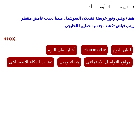
قـــد يهمــــــــك أيضــــــاُ :
هيفاء وهبي ونور عريضة تشعلان السوشيال ميديا بحدث غامض منتظر
زينب فياض تكشف جنسية خطيبها الخليجي
لبنان اليوم
lebanontoday
أخبار لبنان اليوم
مواقع التواصل الاجتماعي
هيفاء وهبي
تقنيات الذكاء الاصطناعي