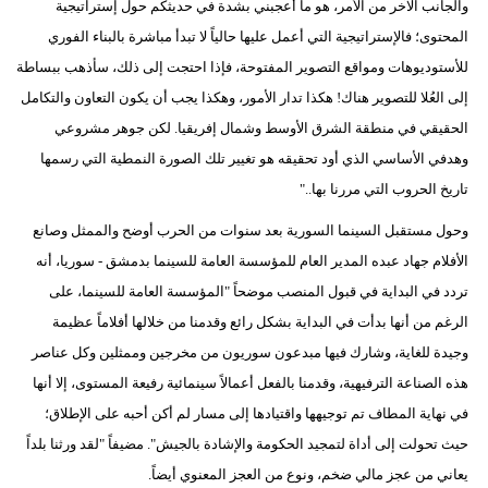
والجانب الآخر من الأمر، هو ما أعجبني بشدة في حديثكم حول إستراتيجية
المحتوى؛ فالإستراتيجية التي أعمل عليها حالياً لا تبدأ مباشرة بالبناء الفوري
للأستوديوهات ومواقع التصوير المفتوحة، فإذا احتجت إلى ذلك، سأذهب ببساطة
إلى العُلا للتصوير هناك! هكذا تدار الأمور، وهكذا يجب أن يكون التعاون والتكامل
الحقيقي في منطقة الشرق الأوسط وشمال إفريقيا. لكن جوهر مشروعي
وهدفي الأساسي الذي أود تحقيقه هو تغيير تلك الصورة النمطية التي رسمها
تاريخ الحروب التي مررنا بها.."
وحول مستقبل السينما السورية بعد سنوات من الحرب أوضح والممثل وصانع
الأفلام جهاد عبده المدير العام للمؤسسة العامة للسينما بدمشق - سوريا، أنه
تردد في البداية في قبول المنصب موضحاً "المؤسسة العامة للسينما، على
الرغم من أنها بدأت في البداية بشكل رائع وقدمنا من خلالها أفلاماً عظيمة
وجيدة للغاية، وشارك فيها مبدعون سوريون من مخرجين وممثلين وكل عناصر
هذه الصناعة الترفيهية، وقدمنا بالفعل أعمالاً سينمائية رفيعة المستوى، إلا أنها
في نهاية المطاف تم توجيهها واقتيادها إلى مسار لم أكن أحبه على الإطلاق؛
حيث تحولت إلى أداة لتمجيد الحكومة والإشادة بالجيش". مضيفاً "لقد ورثنا بلداً
يعاني من عجز مالي ضخم، ونوع من العجز المعنوي أيضاً.