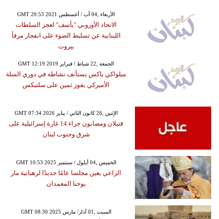
GMT 20:53 2021 الأربعاء ,04 آب / أغسطس
الاتحاد الأوروبي "يأسف" لعجز السلطات
اللبنانية عن تسليط الضوء على انفجار مرفأ
بيروت
GMT 12:19 2019 الجمعة ,22 شباط / فبراير
ميلواكي باكس يستأنف نشاطه في دوري السلة
الأميركي بفوز ثمين على سلتيكس
GMT 07:34 2026 الإثنين ,26 كانون الثاني / يناير
قتيلان ومصابون جراء 14 غارة إسرائيلية على
شرق وجنوب لبنان
GMT 10:53 2025 الخميس ,04 أيلول / سبتمبر
الراعي يعين مجلسا عامًا جديدًا لرهبانية مار
يوحنا المعمدان
GMT 08:30 2025 السبت ,01 آذار/ مارس