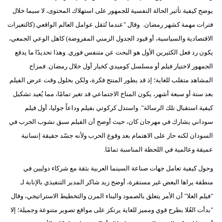
يوضح كيفية تأثير الحالة النفسية للجمهور على استهلاك المحتوى، لا سيما خلال
فترات مهمة كشهر رمضان. وقال "عندما تُثقل عوامل العالم الواقعي (كالتغيرات
الاقتصادية والسياسية، أو قيود الجدول الزمني المفروضة) كاهل الوعي الجمعي،
يكون رد فعل الكثيرين الأول هو البحث عن متنفس فوري. وهذا تحديدًا ما يدفع
الجمهور لاختيار فيلم أو مسلسل كوميدي كخيار أول خلال رمضان. فمزاج
المشاهد متقلب للغاية؛ إذ قد يطور المنتج فكرة، ولكن بحلول وقت عرض الفيلم
بعد ستة أو سبعة أشهر، يكون المناخ الاجتماعي قد تغير تمامًا، مما يُعيد تشكيل
كيفية استقبال تلك الرسالة". واستدل كركوتي بفيلم وداعاً جوليا، أول فيلم
سوداني يشارك في مهرجان كان، حيث أوضح أن الفيلم سبق نشوب الحرب في
السودان لكنه حاز على الاهتمام بعد وقوع الحرب ولأنه جسّد حقيقة إنسانية
عميقة وعالمية في اللحظة المناسبة تمامًا.
وحول كيفية تعامل جهات صناعة السينما العربية بثقة مع شركاء دوليين في
منطقة يراها البعض غير مستقرة، أوضح زيد شاكر المدير التنفيذي بالإنابة لـ
"فيلم العلا" أن الأمر يتعلق بالصمود والبناء المرن والتخطيط الاستراتيجي، وقال
"بدأت العُلا بطرح قوي ومميز للغاية يرتكز على مواقع تصوير متنوعة وجميلة؛ إلا