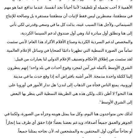
الأهمية لا أحب تجميله أو تلطيفه؛ لأننا أحياناً نجد أنفسنا، عندما ندافع عما هو مهم
في منطقتنا، مضطرين ليس فقط لإثبات أن منطقتنا مستقرة بل وصالحة للإنتاج
السينمائي، ولأجل هذا السبب عينه، بذلت كل ما في وسعي وقدرتي لكي نأتي
إلى هنا ونطلق أول مبادرة لنا، وهي أول صندوق لدعم السينما الكردية،
والمخصص لدعم السردية الكردية وصناع الأفلام الأكراد هذا العام؛ لأنني سئمت
تماماً من الصورة النمطية التي تظهرنا دائمًا كضحايا في وسائل الإعلام العالمية.
لقد سئمت من إطلاق الأحكام وتصنيف الإعلام الدولي لنا بعبارات من قبيل:
الشرق الأوسط بأكمله غير آمن لمجرد وقوع أحداث في بلد واحد! إنهم ينظرون
إلينا ككتلة واحدة مدمجة. الأمر أشبه بافتراض أنه إذا وقع حدث ما في مدينة
أوروبية، يمنع الناس فجأة من الذهاب إلى لندن! هل تدار الأمور في أوروبا على
هذا النحو؟ لا أظن ذلك، ولكن هذه هي الطريقة النمطية التي ينظر بها البعض
إلى الشرق الأوسط".
لذلك نحن متواجدون هنا اليوم، وكل منا يمثل هويته وجزأه من الصورة، ولكننا في
الجوهر والعمق جميعاً أصدقاء، ويدعم بعضنا بعضاً؛ فإذا حقق أي طرف منا إنجازاً
أو نجاحاً سأكون أول المحتفين به والمشجعين له، لأن نجاحه يمثلنا جميعاً.