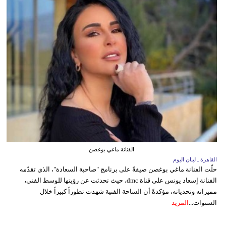
الفنانة ماغي بوغصن
القاهرة ـ لبنان اليوم
حلّت الفنانة ماغي بوغصن ضيفةً على برنامج "صاحبة السعادة"، الذي تقدّمه
الفنانة إسعاد يونس على قناة dmc، حيث تحدثت عن رؤيتها للوسط الفني،
مميزاته وتحدياته، مؤكدةً أن الساحة الفنية شهدت تطوراً كبيراً خلال
السنوات...
المزيد