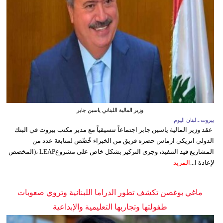
وزير المالية اللبناني ياسين جابر
بيروت ـ لبنان اليوم
عقد وزير المالية ياسين جابر اجتماعاً تنسيقياً مع مدير مكتب بيروت في البنك
الدولي انريكي ارماس حضره فريق من الخبراء خُصِّص لمتابعة عدد من
المشاريع قيد التنفيذ، وجرى التركيز بشكل خاص على مشروعLEAP ،(المخصص
لإعادة ا...
المزيد
ماغي بوغصن تكشف تطور الدراما اللبنانية وتروي صعوبات
طفولتها وتجاربها التعليمية والإبداعية