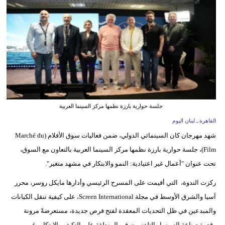
وسفر
ديكور
أخبار
إعلام
تعليم
جلسة حوارية بارزة نظمها مركز السينما العربية
مرأة
القاهرة ـ لبنان اليوم
شهد مهرجان كان السينمائي الدولي، ضمن فعاليات سوق الأفلام (Marché du
أزياء
Film)، جلسة حوارية بارزة نظمها مركز السينما العربية بالتعاون مع السوق،
إسلامية
تحت عنوان "أعمال غير اعتيادية: النمو والابتكار في مشهد متغير".
علوم
ركزت الندوة، التي أقيمت على المسرح الرئيسي وأدارها مايكل روسر، محرر
وتكنولوجيا
آسيا والشرق الأوسط في مجلة Screen International، على كيفية تنقل الكيانات
بيئة
والمبدعين في ظل التحديات المعقدة لفتح فرص جديدة، مستعرضةً مرونة
وقدرة صناعة السينما والتلفزيون في المنطقة على التكيف والابتكار رغم