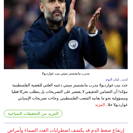
مدرب مانشستر سيتي بيب غوارديولا
لندن ـ لبنان اليوم
جدد بيب غوارديولا مدرب مانشستر سيتي دعمه العلني للقضية الفلسطينية
مؤكدا أن التضامن الحقيقي لا يقتصر على التصريحات بل يتطلب تحركا فعليا
ومسؤولية نحو ما يعانيه الشعب الفلسطيني. وجاءت تصريحات الإسباني
غوارديولا خلا...
المزيد
المزيد من التحقيقات السياحية
إرتفاع ضغط الدم قد يكشف اضطرابات الغدد الصماء وأمراض