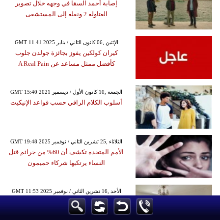
إصابة أحمد السقا في وجهه خلال تصوير
العتاولة 2 ونقله إلى المستشفى
GMT 11:41 2025 الإثنين ,06 كانون الثاني / يناير
كيران كولكين يفوز بجائزة جولدن جلوب
كأفضل ممثل مساعد عن A Real Pain
GMT 15:40 2021 الجمعة ,10 كانون الأول / ديسمبر
أسلوب الكلام الراقي حسب قواعد الإتيكيت
GMT 19:48 2025 الثلاثاء ,25 تشرين الثاني / نوفمبر
الأمم المتحدة تكشف أن 60% من جرائم قتل
النساء يرتكبها شركاء حميمون
GMT 11:53 2025 الأحد ,16 تشرين الثاني / نوفمبر
عطلة مروعة في إسطنبول عقب وفاة أم
وطفليها إثر تسمم في فندق بالفاتح