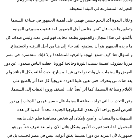
مدوَّنات
التغيرات المتسارعة في البيئة المحيطة.
أبراج
وخلال الندوة أكد النجم حسين فهمي على أهمية الجمهور في صناعة السينما
وتطويرها حيث قال "نحن هنا من أجل الجمهور. لقد قضيت مسيرتي المهنية
فيديو
بأكملها في هذا المجال، والجمهور بطبعه محايد، فهو ليس معك وليس ضدك، كل
سيارات
ما يريده الجمهور هو أن يستمتع، لقد جاء إلى هنا من أجل الترفيه والاستمتاع.
والسؤال هنا: كيف تصنع البهجة والترفيه للمشاهد؟ وإلا فإنك ستخسره. في مصر
مررنا بظروف عصيبة بسبب الثورة وجائحة كورونا، جعلت الناس يبتعدون عن دور
العرض والسينمات، بل وابتعدوا حتى عن المسارح، حيث أُغلقت كل المنافذ ولم
يعد هناك من يتحرك، حتى تعين علينا العودة تدريجياً. كل هذا أثر بالطبع على
الأفلام وصناعة السينما، كما أثر أيضاً على الشغف وروح الذهاب إلى السينما.
وعن التحديات التي تواجه صناعة السينما، قال حسين فهمي "الذهاب إلى دور
العرض أصبح يواجه الآن تحدي التكنولوجيا الجديدة مجدداً؛ فلدينا كل هذه
التسهيلات والمنصات، وأصبح بإمكان أي شخص مشاهدة فيلم على هاتفه
المحمول. لذا، فقد تغيرت الأمور بشكل هائل الآن. ولم نعد نعرف حقاً من هو
جمهورنا، لأن المزيد من دور السينما يغلق أبوابه، ليس في مصر فحسب بل في