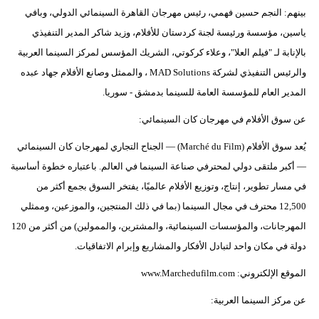
بينهم: النجم حسين فهمي، رئيس مهرجان القاهرة السينمائي الدولي، وبافي
ياسين، مؤسسة ورئيسة لجنة كردستان للأفلام، وزيد شاكر المدير التنفيذي
بالإنابة لـ "فيلم العلا"، وعلاء كركوتي، الشريك المؤسس لمركز السينما العربية
والرئيس التنفيذي لشركة MAD Solutions ، والممثل وصانع الأفلام جهاد عبده
المدير العام للمؤسسة العامة للسينما بدمشق - سوريا.
عن سوق الأفلام في مهرجان كان السينمائي:
يُعد سوق الأفلام (Marché du Film) — الجناح التجاري لمهرجان كان السينمائي
— أكبر ملتقى دولي لمحترفي صناعة السينما في العالم. باعتباره خطوة أساسية
في مسار تطوير، إنتاج، وتوزيع الأفلام عالميًا، يفتخر السوق بجمع أكثر من
12,500 محترف في مجال السينما (بما في ذلك المنتجين، والموزعين، وممثلي
المهرجانات، والمؤسسات السينمائية، والمشترين، والممولين) من أكثر من 120
دولة في مكان واحد لتبادل الأفكار والمشاريع وإبرام الاتفاقيات.
الموقع الإلكتروني: www.Marchedufilm.com
عن مركز السينما العربية: