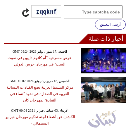
أرسل التعليق
أخبار ذات صلة
GMT 08:24 2026 الجمعة ,17 تموز / يوليو
عرض مسرحية "أم كلثوم دايبين في صوت
الست" في مهرجان جرش الدولي
GMT 10:02 2026 الخميس ,18 حزيران / يونيو
مركز السينما العربية يضع القيادات النسائية
العربية في الصدارة في ندوة "نساء في
القيادة" بمهرجان كان
GMT 00:04 2021 الأربعاء ,03 شباط / فبراير
الكشف عن أعضاء لجنة تحكيم مهرجان «برلين
السينمائي»