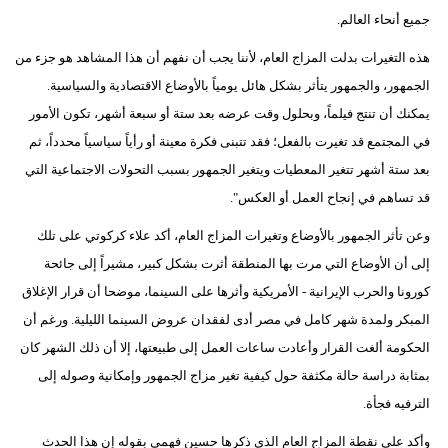
جميع أنحاء العالم.
هذه التغيرات بدلت المزاج العام، لأننا يجب أن نفهم أن هذا المشاهد هو جزء من
الجمهور، والجمهور يتأثر بشكل هائل يومياً بالأوضاع الاقتصادية والسياسية.
يمكنك أن تنتج فيلماً، وبحلول وقت عرضه بعد ستة أو سبعة أشهر، تكون الأمور
في المجتمع قد تغيرت بالفعل؛ فقد تتبنى فكرة معينة أو رأياً سياسياً محدداً، ثم
بعد ستة أشهر تتغير المعطيات ويتغير الجمهور بسبب التحولات الاجتماعية التي
قد تساهم في إنجاح العمل أو العكس".
وعن تأثر الجمهور بالأوضاع وتغيرات المزاج العام، أكد علاء كركوتي على تلك
إلى أن الأوضاع التي مرت بها المنطقة أثرت بشكل كبير، مشيراً إلى جائحة
كورونا والحرب الإيرانية - الأمريكية وأثرها على السينما، موضحا أن قرار الإغلاق
المبكر ولمدة شهر كامل في مصر أدى لفقدان عروض السينما الليلية. ورغم أن
الحكومة ألغت القرار وأعادت ساعات العمل إلى طبيعتها، إلا أن ذلك الشهر كان
بمثابة دراسة حالة مكثفة حول كيفية تغير مزاج الجمهور وإمكانية وصوله إلى
الترفيه فجأة.
وأكد على نقطة المزاج العام الذي ذكرها حسين فهمي بقوله إن هذا الحدث