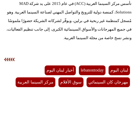
تأسس مركز السينما العربية (ACC) في عام 2015 على يد شركة MAD
Solutions، كمنصة دولية للترويج والتواصل المهني لصناعة السينما العربية. وهو
مُسجل كمنظمة غير ربحية في برلين، ويوفّر لشركاته الشريكة حضورًا ملموسًا
في جميع المهرجانات والأسواق السينمائية الكبرى، إلى جانب تنظيم الفعاليات،
ونشر نسخ خاصة من مجلة السينما العربية.
لبنان اليوم
lebanontoday
أخبار لبنان اليوم
مهرجان كان السينمائي
سوق الأفلام
مركز السينما العربية