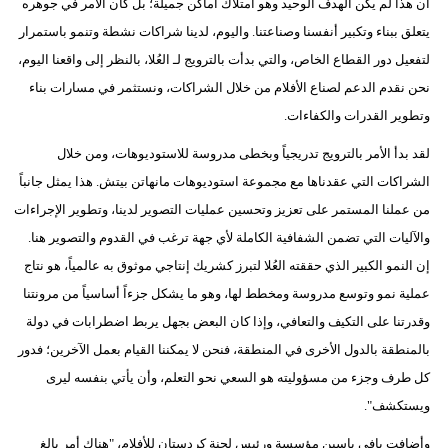
أن هذا لم يكن الهدف الوحيد وهو امتلاك أماكن جميلة؛ بل كان الأمر في جوهره
يتعلق ببناء وتكبير أنفسنا وصناعتنا. واليوم، لدينا شراكات نشطة وتنمو باستمرار
لتفعيل دور القطاع الخاص، والتي بدأت بالترويج لـ العُلا، بالنظر إلى واقعنا اليوم،
نحن نقدم الدعم لصناع الأفلام من خلال الشراكات، ونستثمر في مسارات بناء
وتطوير القدرات والكفاءات.
لقد بدأ الأمر بالترويج تدريجياً وبخطى مدروسة للاستوديوهات، ومن خلال
الشراكات التي عقدناها مع مجموعة استوديوهات مانهاتن بيتش. هذا يمثل جانباً
من عملنا المستمر على تعزيز وتحسين عمليات التصوير لدينا، وتطوير الإجراءات
والآليات التي تضمن الشفافية الكاملة لأي جهة ترغب في القدوم والتصوير هنا.
إن النمو الكبير الذي حققته العُلا لتبرز كشريك إنتاجي موثوق به عالمياً، هو نتاج
عملية نمو وتوسع مدروسة ومخطط لها، وهو ما يشكل جزءاً أساسياً من مرونتنا
وقدرتنا على التكيف والتعافي، وإذا كان البعض بجهل يربط اضطرابات في دولة
بالمنطقة بالدول الأخرى في المنطقة، فنحن لا يمكننا القيام بعمل الآخرين؛ فدور
كل طرف وجزء من مسؤوليته هو السعي نحو التعلم، وأن يأتي بنفسه ليرى
ويستكشف".
وأضافت بافي ياسين مؤسسة ورئيس لجنة كردستان للأفلام، "هناك أمر بالغ