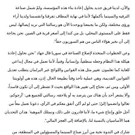
والآن، لدينا فريق جديد يحاول إعادة بناء هذه المؤسسة، ولمّ شمل صناعة
الترفيه والسينما بأكملها؛ لأننا في نهاية المطاف تفرقنا وانقسمنا ولدينا آراء
ورؤى مختلفة، ولكن ما يجمعنا ويوحدنا الآن هو رسالتنا التي نريد إيصالها، ليس
فقط على المستوى المحلي، بل من كندا إلى أصغر قرية في الصين. نحن بحاجة
إلى أن نخبر هؤلاء الناس من هم السوريون حقاً".
وعن الخطوات المتخذة لإصلاح الصناعة في سوريا قال جهاد "نحن نحاول إعادة
هيكلة هذا النظام وجعله منطقياً، وإنسانياً، وفنياً، لأننا نعمل في مجال إبداعي
للغاية كما تعلمون. تغيير مثل هذه القوانين واللوائح عبر البرلمان يتطلب تعديل
القوانين القديمة، وهي عملية تأخذ وقتاً بطبيعة الحال. إذن، هذه هي أولويتنا
الأولى. ومن ثم، نحتاج إلى تغيير هذا الواقع بحيث لا تضطر إلى أن تكون فاسداً،
وألا يشعر أحد بأن هناك من يترصد به أو يلاحقه. رسالتي للجميع هي: 'أرجوكم،
تعالوا وانضموا إليّ؛ حتى لو لم أكن أتفق معكم في الرأي، دعونا نعمل معاً من
أجل خلق وإنتاج شيء ما، لأننا قادرون على ذلك، ونمتلك الموهبة'. هذان التحديان
هما الأساسيان بالنسبة لنا، بالإضافة إلى العجز المالي".
شارك في الندوة نخبة من أبرز صناع السينما والمسؤولين في المنطقة، من