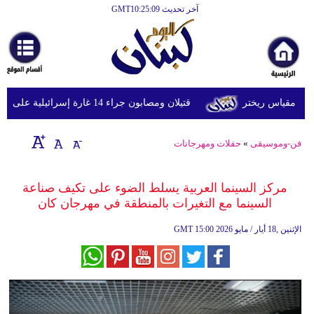
آخر تحديث GMT10:25:09
الرئيسية
أخبارعاجلة
رياضة
قتيلان ومصابون جراء 14 غارة إسرائيلية على شرق وجنوب لبنان
ثقافة
إقتصاد
فن-وموسيقى
»
حفلات ومهرجانات
فن
مركز السينما العربية يسلط الضوء على تكيف صناعة
وموسيقى
السينما مع التغيرات بالمنطقة في مهرجان كان
أزياء
15:00 2026 الإثنين ,18 أيار / مايو
GMT
صحة
وتغذية
سياحة