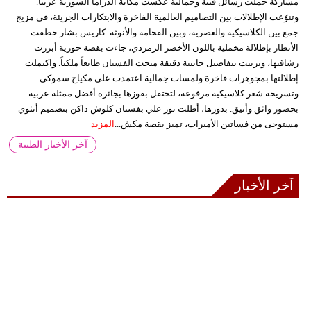
مشاركة حملت رسائل فنية وجمالية عكست مكانة الدراما السورية عربياً.
وتنوّعت الإطلالات بين التصاميم العالمية الفاخرة والابتكارات الجريئة، في مزيج
جمع بين الكلاسيكية والعصرية، وبين الفخامة والأنوثة. كاريس بشار خطفت
الأنظار بإطلالة مخملية باللون الأخضر الزمردي، جاءت بقصة حورية أبرزت
رشاقتها، وتزينت بتفاصيل جانبية دقيقة منحت الفستان طابعاً ملكياً. واكتملت
إطلالتها بمجوهرات فاخرة ولمسات جمالية اعتمدت على مكياج سموكي
وتسريحة شعر كلاسيكية مرفوعة، لتحتفل بفوزها بجائزة أفضل ممثلة عربية
بحضور واثق وأنيق. بدورها، أطلت نور علي بفستان كلوش داكن بتصميم أنثوي
مستوحى من فساتين الأميرات، تميز بقصة مكش...
المزيد
آخر الأخبار الطبية
آخر الأخبار