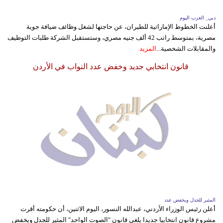
مدوَّنات
دبي_ العرب اليوم
أعلنت الخطوط الإماراتية للطيران، عن حاجتها لشغل وظائف ضيافة جوية
أبراج
مصرية، بمتوسط راتب 42 ألف جنيه مصري، وستستقبل الشركة طلبات التوظيف
والمقابلات الشخصية...
المزيد
فيديو
قانون انتخابي جديد وخفض عدد النواب في الأردن
سيارات
المثير للجدل ويخفض عدد
أعلن رئيس الوزراء الأردني، عبدالله النسور، اليوم الاثنين، أن حكومته أقرت
مشروع قانون انتخابيا جديدا يلغي قانون "الصوت الواحد" المثير للجدل ويخفض