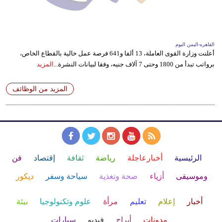
القاهره-اليمن اليوم
أعلنت وزارة القوى العاملة، 13 ألفا و641 فرصة عمل خالية بالقطاع الخاص،
برواتب تبدأ من 1800 وحتى 7 آلاف جنيه، وفقا لبيانات النشرة...
المزيد
المزيد من الوظائف
الرئيسية
أخبارعاجلة
رياضة
ثقافة
إقتصاد
فن
وموسيقى
أزياء
صحة وتغذية
سياحة وسفر
ديكور
أخبار
إعلام
تعليم
مرأة
علوم وتكنولوجيا
بيئة
مدونات
أبراج
فيديو
سيارات