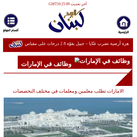
آخر تحديث GMT10:25:09
الرئيسية
أخبارعاجلة
رياضة
هزة أرضية تضرب عنّايا – جبيل بقوّة 2.8 درجات على مقياس
ثقافة
ريختر
توغل إسرائيلي في الخيام وتفجيرات بمنطقة الشاليهات
إقتصاد
وظائف في الإمارات
جنوب لبنان
فن
سقوط مسيّرة إسرائيلية في رب ثلاثين
وموسيقى
عبوات متفجرة تستهدف بلدة يارون جنوبي لبنان
هزة أرضية جديدة تضرب لبنان بقوة 2.5 درجات على مقياس
الامارات تطلب معلمين ومعلمات في مختلف التخصصات
أزياء
ريختر
غارة إسرائيلية تستهدف منزلاً في بلدة يارون اللبنانية
صحة
إسرائيل تعلن العثور على أخر جثة لجندي إسرائيلي في
وتغذية
قطاع غزة الأمر الذي يفتح الطريق أمام تنفيذ المرحلة الثانية
من اتفاق وقف إطلاق النار
سياحة
جيش الاحتلال الإسرائيلي يشن حملة اعتقالات واسعة في