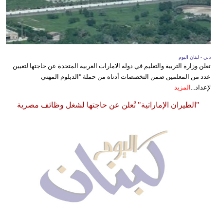
وسفر
طولكرم
ضربتان جويتان إسرائيليتان تستهدفان عنصرين في حزب
ديكور
الله
قتيلان ومصابون جراء 14 غارة إسرائيلية على شرق وجنوب
أخبار
لبنان
دبي - لبنان اليوم
تعلن وزارة التربية والتعليم في دولة الامارات العربية المتحدة عن حاجتها لتعيين
إعلام
عدد من المعلمين ضمن التخصصات أدناه من حملة "الدبلوم المهني
لإعداد...
المزيد
تعليم
"الطيران الإماراتية" تُعلن عن حاجتها لشغل وظائف مصرية
مرأة
أزياء
إسلامية
علوم
وتكنولوجيا
بيئة