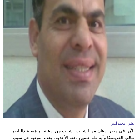
بقلم : محمد أمين
الآن، في مصر نوعان من الشباب.. شباب من نوعية إبراهيم عبدالناصر
طالب الفريسكا وآية طه حسين بائعة الأحذية، وهذه النوعية هي سبب