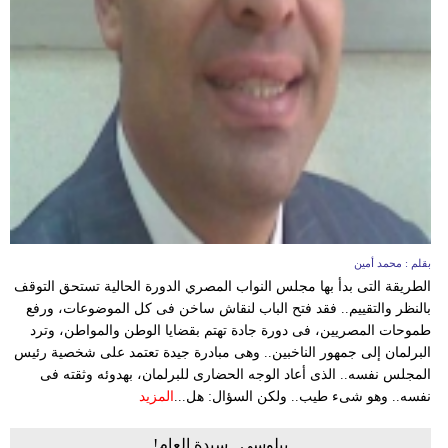
وسفر
ديكور
أخبار
إعلام
تعليم
مرأة
بقلم : محمد أمين
أزياء
الطريقة التى بدأ بها مجلس النواب المصري الدورة الحالية تستحق التوقف
إسلامية
بالنظر والتقييم.. فقد فتح الباب لنقاش ساخن فى كل الموضوعات، ورفع
طموحات المصريين، فى دورة جادة تهتم بقضايا الوطن والمواطن، وترد
علوم
البرلمان إلى جمهور الناخبين.. وهى مبادرة جيدة تعتمد على شخصية رئيس
وتكنولوجيا
المجلس نفسه.. الذى أعاد الوجه الحضارى للبرلمان، بهدوئه وثقته فى
نفسه.. وهو شىء طيب.. ولكن السؤال: هل...
المزيد
بيئة
بيلوسي.. سيدة العام!