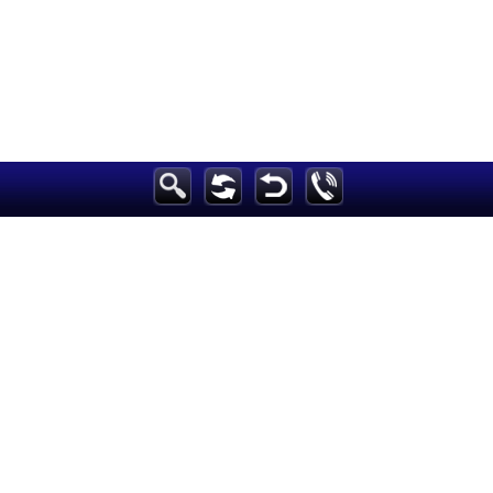
الرئيسية
أخبارعاجلة
رياضة
ثقافة
إقتصاد
فن
وموسيقى
أزياء
صحة وتغذية
سياحة وسفر
ديكور
أخبار
إعلام
تعليم
مرأة
علوم وتكنولوجيا
بيئة
مدونات
أبراج
فيديو
سيارات