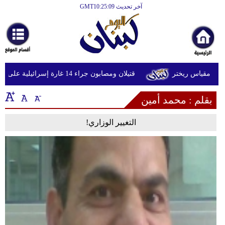
آخر تحديث GMT10:25:09
الرئيسية
أخبارعاجلة
رياضة
قتيلان ومصابون جراء 14 غارة إسرائيلية على شرق وجنوب لبنان
ثقافة
بقلم : محمد أمين
إقتصاد
فن
التغيير الوزاري!
وموسيقى
أزياء
صحة
وتغذية
سياحة