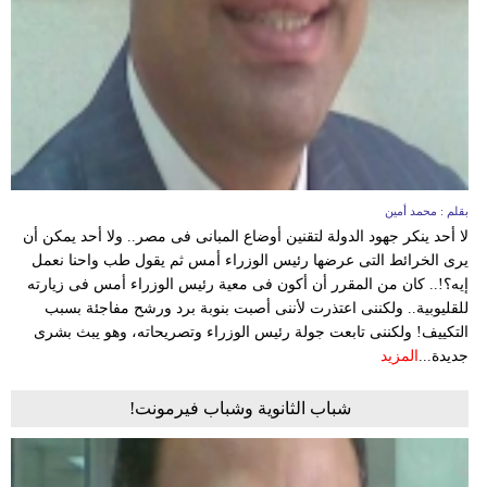
بقلم : محمد أمين
لا أحد ينكر جهود الدولة لتقنين أوضاع المبانى فى مصر.. ولا أحد يمكن أن
يرى الخرائط التى عرضها رئيس الوزراء أمس ثم يقول طب واحنا نعمل
إيه؟!.. كان من المقرر أن أكون فى معية رئيس الوزراء أمس فى زيارته
للقليوبية.. ولكننى اعتذرت لأننى أصبت بنوبة برد ورشح مفاجئة بسبب
التكييف! ولكننى تابعت جولة رئيس الوزراء وتصريحاته، وهو يبث بشرى
جديدة...
المزيد
شباب الثانوية وشباب فيرمونت!