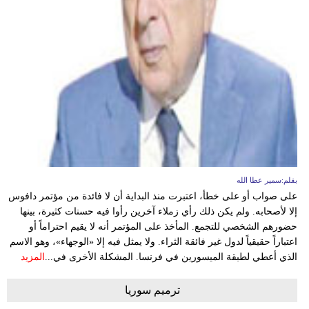
بقلم:سمير عطا الله
على صواب أو على خطأ، اعتبرت منذ البداية أن لا فائدة من مؤتمر دافوس
إلا لأصحابه. ولم يكن ذلك رأي زملاء آخرين رأوا فيه حسنات كثيرة، بينها
حضورهم الشخصي للتجمع. المأخذ على المؤتمر أنه لا يقيم احتراماً أو
اعتباراً حقيقياً لدول غير فائقة الثراء. ولا يمثل فيه إلا «الوجهاء»، وهو الاسم
الذي أعطي لطبقة الميسورين في فرنسا. المشكلة الأخرى في...
المزيد
ترميم سوريا