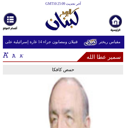
آخر تحديث GMT10:25:09
الرئيسية
أخبارعاجلة
رياضة
قتيلان ومصابون جراء 14 غارة إسرائيلية على شرق وجنوب لبنان
ثقافة
سمير عطا الله
إقتصاد
فن
حمص كافكا
وموسيقى
أزياء
صحة
وتغذية
سياحة