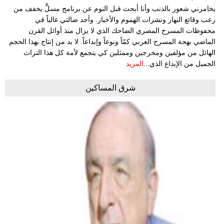
يخامرني شعور بالذنب وأنا أبحث قبل النوم عن برنامج مسلٍّ يخفف من
رعب وقائع النهار ونشرات الهموم والأخبار. وأجد ضالتي غالباً في
محفوظات المسرح المصري الضاحك الذي لا يزال منذ أوائل القرن
الماضي بهجة المسرح العربي كمّاً ونوعاً وإبداعاً. لا بد من إنتاج بهذا الحجم
الهائل من مؤلفين ومخرجين وممثلين كي يتجمع لأمة كل هذا التراث
الجميل من الإبداع الذي...
المزيد
شرق المساكين