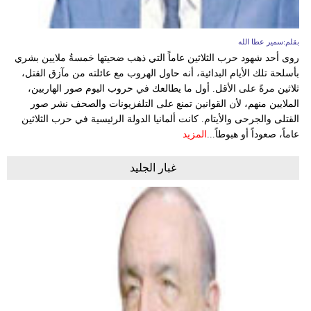
بقلم:سمير عطا الله
روى أحد شهود حرب الثلاثين عاماً التي ذهب ضحيتها خمسةُ ملايين بشري
بأسلحة تلك الأيام البدائية، أنه حاول الهروب مع عائلته من مآزق القتل،
ثلاثين مرةً على الأقل. أول ما يطالعك في حروب اليوم صور الهاربين،
الملايين منهم، لأن القوانين تمنع على التلفزيونات والصحف نشر صور
القتلى والجرحى والأيتام. كانت ألمانيا الدولة الرئيسية في حرب الثلاثين
عاماً، صعوداً أو هبوطاً...
المزيد
غبار الجليد