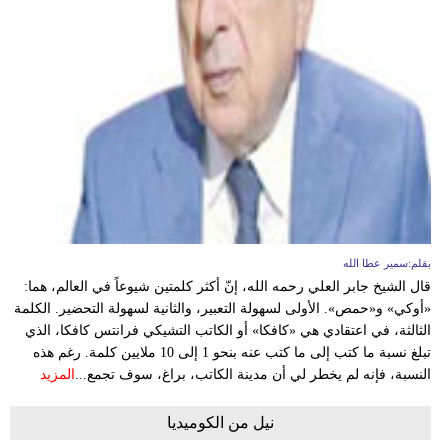
وسفر
ديكور
أخبار
إعلام
تعليم
مرأة
بقلم:سمير عطا الله
أزياء
قال الشيخ جابر العلي رحمه الله، إنّ أكثر كلمتين شيوعاً في العالم، هما:
إسلامية
«أوكي» و«حمص». الأولى لسهولة التعبير، والثانية لسهولة التحضير. الكلمة
الثالثة، في اعتقادي هي «كافكا» أو الكاتب التشيكي فرانتس كافكا، الذي
علوم
تبلغ نسبة ما كتب إلى ما كتب عنه بنحو 1 إلى 10 ملايين كلمة. رغم هذه
وتكنولوجيا
النسبة، فإنه لم يخطر لي أن مدينة الكاتب، براغ، سوف تجمع...
المزيد
بيئة
نيل من الكوميديا