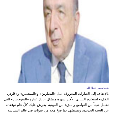
بقلم:سمير عطا الله
بالإضافة إلى العبارات المعروفة مثل «البصارين» و«المنجمين» و«قارئي
الكف» استخدم اللبناني الأكثر شهرة ميشال حايك عبارة «المتوقعين» التي
تحمل شيئاً من التواضع والمزيد من المهنية. يعرض حايك كلَّ عام توقعاته
عن السنة الجديدة، ويستشهد بما صحّ معه من تنبؤات في عالم السياسة