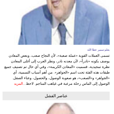
بقلم:سمير عطا الله
تسمى العملات القوية «عملة صعبة»، لأن النجاح صعب، وبعض المعادن
يوصف بكونه «نادراً»، لأن معدنه نادر، ونظر العرب إلى أغلى المعادن
نظرة تمجيدية، فسميت «المعادن الكريمة»، وفي أي حال تم تصنيف جميع
طبقات هذه الفئة تحت اسم «الجواهر». من أهم أسباب التسمية، أي
«الجواهر» و«الصعب»، هو صعوبة الوصول، والحصول، وعناء الصقل.
الوصول إلى الماس رحلة مرعبة في غياهب المناجم. لاحظ...
المزيد
عناصر الفشل