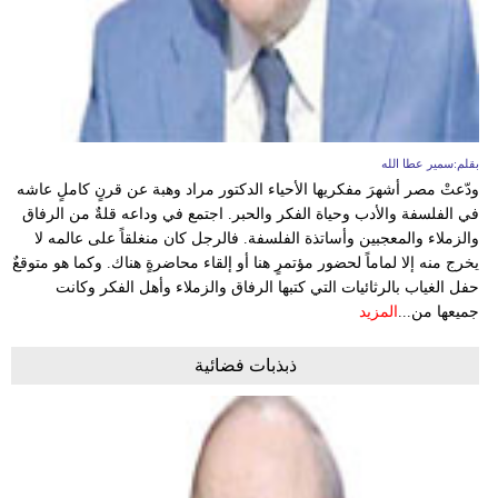
بقلم:سمير عطا الله
ودّعتْ مصر أشهرَ مفكريها الأحياء الدكتور مراد وهبة عن قرنٍ كاملٍ عاشه
في الفلسفة والأدب وحياة الفكر والحبر. اجتمع في وداعه قلةٌ من الرفاق
والزملاء والمعجبين وأساتذة الفلسفة. فالرجل كان منغلقاً على عالمه لا
يخرج منه إلا لماماً لحضور مؤتمرٍ هنا أو إلقاء محاضرةٍ هناك. وكما هو متوقعٌ
حفل الغياب بالرثائيات التي كتبها الرفاق والزملاء وأهل الفكر وكانت
جميعها من...
المزيد
ذبذبات فضائية