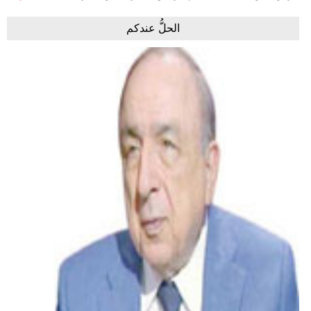
الحلُّ عندكم