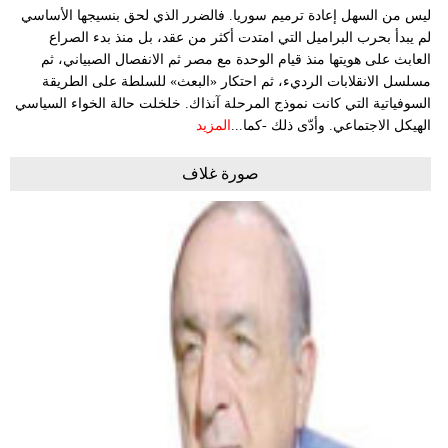
ليس من السهل إعادة ترميم سوريا. فالضرر الذي لحق بنسيجها الأساسي
لم يبدأ بحرب البراميل التي امتدت أكثر من عقد، بل منذ بدء الصراع
العابث على هويتها منذ قيام الوحدة مع مصر ثم الانفصال الصبياني، ثم
مسلسل الانقلابات الرديء، ثم احتكار «البعث» للسلطة على الطريقة
السوفياتية التي كانت نموذج المرحلة آنذاك. خلخلت حالة الخواء السياسي
الهيكل الاجتماعي. وأدّى ذلك -كما...
المزيد
صورة غلاف