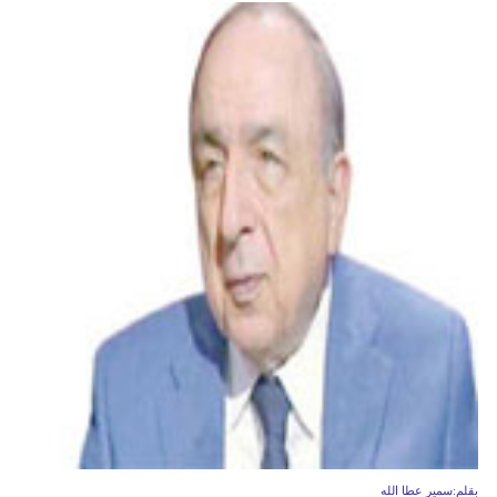
مدوَّنات
أبراج
فيديو
سيارات
بقلم:سمير عطا الله