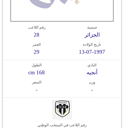
وسفر
ديكور
جنسية
رقم اللاعب
أخبار
الجزائر
28
إعلام
تاريخ الولادة
العمر
29
13-07-1997
تعليم
النادي
الطول
مرأة
أنجيه
cm 168
أزياء
وزن
السعر
إسلامية
-
-
علوم
وتكنولوجيا
بيئة
رقم اللاعب في المنتخب الوطني