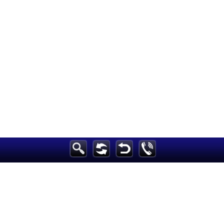
الرئيسية
أخبارعاجلة
رياضة
ثقافة
إقتصاد
فن
وموسيقى
أزياء
صحة وتغذية
سياحة وسفر
ديكور