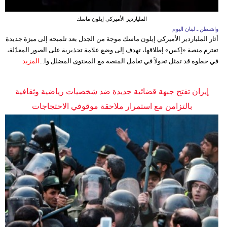
الملياردير الأميركي إيلون ماسك
واشنطن ـ لبنان اليوم
أثار الملياردير الأميركي إيلون ماسك موجة من الجدل بعد تلميحه إلى ميزة جديدة
تعتزم منصة «إكس» إطلاقها، تهدف إلى وضع علامة تحذيرية على الصور المعدّلة،
في خطوة قد تمثل تحولاً في تعامل المنصة مع المحتوى المضلل وا...
المزيد
إيران تفتح جبهة قضائية جديدة ضد شخصيات رياضية وثقافية
بالتزامن مع استمرار ملاحقة موقوفي الاحتجاجات