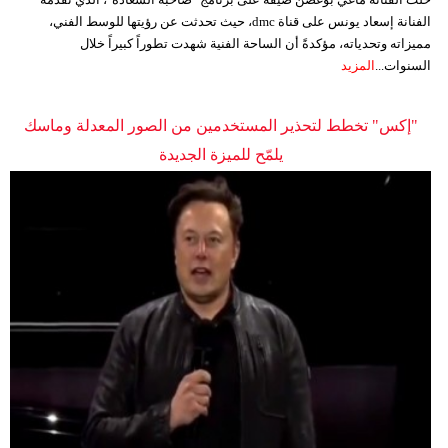
الفنانة إسعاد يونس على قناة dmc، حيث تحدثت عن رؤيتها للوسط الفني،
مميزاته وتحدياته، مؤكدةً أن الساحة الفنية شهدت تطوراً كبيراً خلال
السنوات...
المزيد
"إكس" تخطط لتحذير المستخدمين من الصور المعدلة وماسك
يلمّح للميزة الجديدة