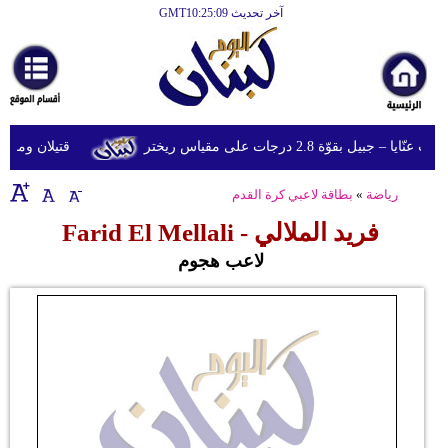
آخر تحديث GMT10:25:09
الرئيسية
أخبارعاجلة
رياضة
جبيل بقوّة 2.8 درجات على مقياس ريختر
قتيلان ومصابون جراء 14 غارة إسرائيلية
ثقافة
رياضة
»
بطاقة لاعبي كرة القدم
إقتصاد
Farid El Mellali - فريد الملالي
فن
لاعب هجوم
وموسيقى
أزياء
صحة
وتغذية
سياحة