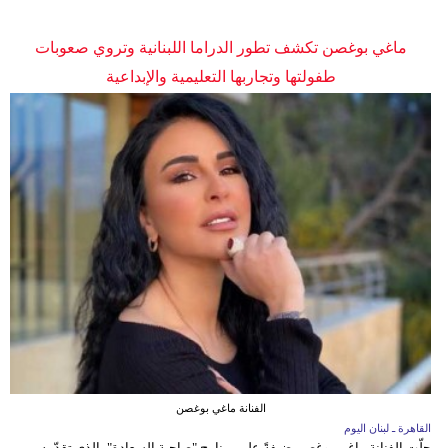
ماغي بوغصن تكشف تطور الدراما اللبنانية وتروي صعوبات
طفولتها وتجاربها التعليمية والإبداعية
الفنانة ماغي بوغصن
القاهرة ـ لبنان اليوم
حلّت الفنانة ماغي بوغصن ضيفةً على برنامج "صاحبة السعادة"، الذي تقدّمه