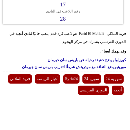
مدوَّنات
17
رقم اللاعب في النادي
أبراج
28
فيديو
فريد الملالي - Farid El Mellali هو لاعب
كرة قدم
يلعب حاليًا لنادي أنجيه في
الدوري الفرنسي
يشارك في مركز الهجوم.
سيارات
وقد يهمك أيضا" :
كورزاوا يوضح حقيقة رحيله عن باريس سان جيرمان
مورينيو يضع التعاقد مع مودريتش شرطًا لتدريب باريس سان جيرمان
سورية 24
سوريا 24
Syria24
أخبار الرياضة
فريد الملالي
أنجيه
الدوري الفرنسي