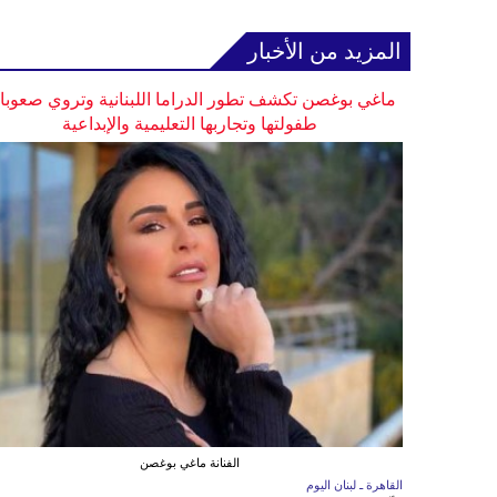
المزيد من الأخبار
ماغي بوغصن تكشف تطور الدراما اللبنانية وتروي صعوب
طفولتها وتجاربها التعليمية والإبداعية
الفنانة ماغي بوغصن
القاهرة ـ لبنان اليوم