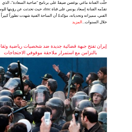
حلّت الفنانة ماغي بوغصن ضيفةً على برنامج "صاحبة السعادة"، الذي
تقدّمه الفنانة إسعاد يونس على قناة dmc، حيث تحدثت عن رؤيتها
الفني، مميزاته وتحدياته، مؤكدةً أن الساحة الفنية شهدت تطوراً كبيراً
خلال السنوات...
المزيد
إيران تفتح جبهة قضائية جديدة ضد شخصيات رياضية وثقاف
بالتزامن مع استمرار ملاحقة موقوفي الاحتجاجات