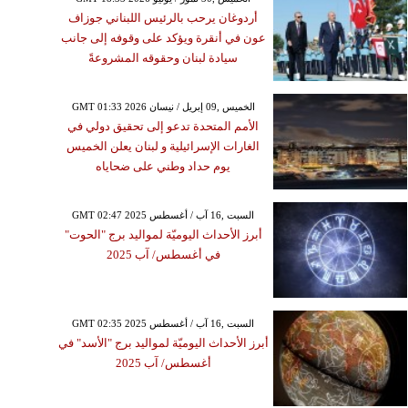
أردوغان يرحب بالرئيس اللبناني جوزاف
عون في أنقرة ويؤكد على وقوفه إلى جانب
سيادة لبنان وحقوقه المشروعةً
GMT 01:33 2026 الخميس ,09 إبريل / نيسان
الأمم المتحدة تدعو إلى تحقيق دولي في
الغارات الإسرائيلية و لبنان يعلن الخميس
يوم حداد وطني على ضحاياه
GMT 02:47 2025 السبت ,16 آب / أغسطس
أبرز الأحداث اليوميّة لمواليد برج "الحوت"
في أغسطس/ آب 2025
GMT 02:35 2025 السبت ,16 آب / أغسطس
أبرز الأحداث اليوميّة لمواليد برج "الأسد" في
أغسطس/ آب 2025