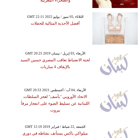
والصحراء المغربية
GMT 22:11 2022 الثلاثاء ,05 تموز / يوليو
أفضل الأحذية المثالية للحفلات
GMT 20:25 2019 الأربعاء ,03 إبريل / نيسان
لجنة الانضباط تعاقب المصري حسين السيد
بالإيقاف 4 مباريات
GMT 20:53 2021 الأربعاء ,04 آب / أغسطس
الاتحاد الأوروبي "يأسف" لعجز السلطات
اللبنانية عن تسليط الضوء على انفجار مرفأ
بيروت
GMT 12:19 2019 الجمعة ,22 شباط / فبراير
ميلواكي باكس يستأنف نشاطه في دوري