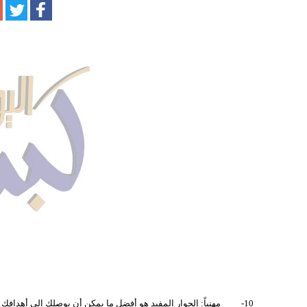
10- مهنياً: الحوار المفيد هو أفضل ما يمكن أن يوصلك إلى أهدافك إذا أحسنت التصرف وحسن المعاملة مع الزملاء وأرباب العمل.