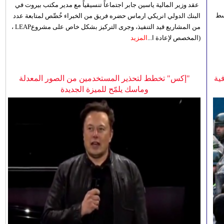
عقد وزير المالية ياسين جابر اجتماعاً تنسيقياً مع مدير مكتب بيروت في
 للوسط
البنك الدولي انريكي ارماس حضره فريق من الخبراء خُصِّص لمتابعة عدد
من المشاريع قيد التنفيذ، وجرى التركيز بشكل خاص على مشروعLEAP ،
(المخصص لإعادة ا...
المزيد
ية
"إكس" تخطط لتحذير المستخدمين من الصور المعدلة
وماسك يلمّح للميزة الجديدة