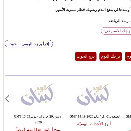
ً وعندها لن ينفع الندم ويفوتك قطار تسوية الأمور.
ارسة الرياضة.
برجك الاسبوعي
إقرأ برجك اليومي - الحوت
وم
برجك اليوم
برج الحوت
نGMT 16:15
الجمعة ,01 أيار / مايوGMT 14:19 2020
الإثنين ,29 حزيران / يونيوGMT 13:53
2020
أبرز الأحداث اليوميّة
ا
يتيح أمامك هذا اليوم فرصاً