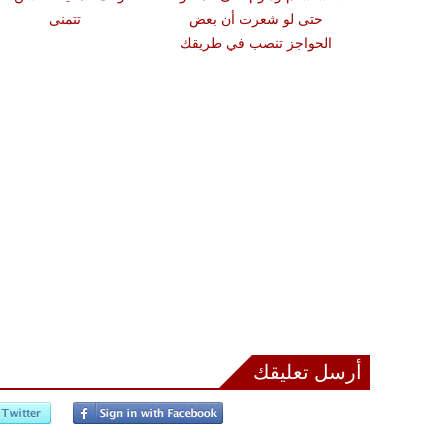
كنها غير معلنة
حتى لو شعرت أن بعض
تتمنى
الحواجز تنصب في طريقك
أرسل تعليقك