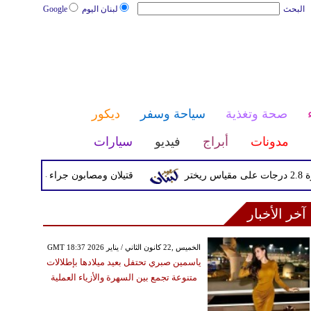
البحث
لبنان اليوم
Google
صحة وتغذية
سياحة وسفر
ديكور
مدونات
أبراج
فيديو
سيارات
قتيلان ومصابون جراء 14 غارة إسرائيلية على شرق وجنوب لبنان
آخر الأخبار
GMT 18:37 2026 الخميس ,22 كانون الثاني / يناير
ياسمين صبري تحتفل بعيد ميلادها بإطلالات
متنوعة تجمع بين السهرة والأزياء العملية