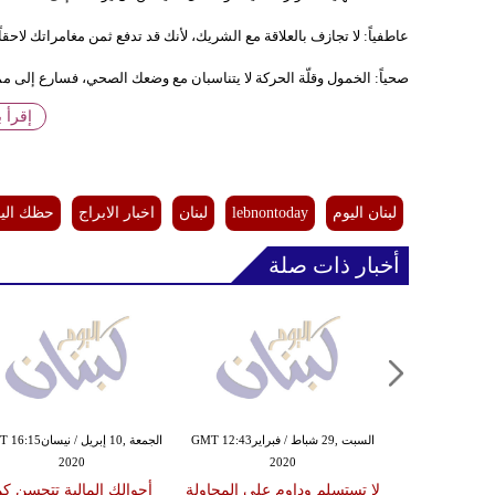
عاطفياً: لا تجازف بالعلاقة مع الشريك، لأنك قد تدفع ثمن مغامراتك لاحقا
صحياً: الخمول وقلّة الحركة لا يتناسبان مع وضعك الصحي، فسارع إلى مم
إقرأ 
لبنان اليوم
lebnontoday
لبنان
اخبار الابراج
حظك الي
أخبار ذات صلة
الأربعاء ,05 شباط / فبرايرGMT 11:21
السبت ,29 شباط / فبرايرGMT 12:43
الجمعة ,10 إبريل / نيسا
2020
2020
20
ا اليوم فرصاً
لا تستسلم وداوم على المحاولة
أحوالك المالية تتحسن كم