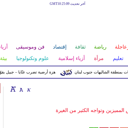
آخر تحديث GMT10:25:09
عاجلة
رياضة
ثقافة
إقتصاد
فن وموسيقى
أزياء
تعليم
مرأة
أزياء إسلامية
علوم وتكنولوجيا
بيئة
ة الشاليهات جنوب لبنان
هزة أرضية تضرب عنّايا – جبيل بقوّة 2.8 درجات على مقياس ريختر
لمميزين وتواجه الكثير من الغيرة