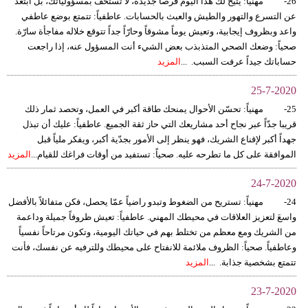
26- مهنياً: يتيح لك هذا اليوم فرصاً جديدة، لا تستخف بمسؤولياتك، بل ابتعد
عن التسرع والتهور والطيش والعبث بالحسابات. عاطفياً: تتمتع بوضع عاطفي
واعد وبظروف إيجابية، وتعيش يوماً مشوقاً وحارّاً جداً تتوقع خلاله مفاجأة سارّة.
صحياً: وضعك الصحي المتذبذب بعض الشيء أنت المسؤول عنه، إذا راجعت
حساباتك جيداً عرفت السبب. ...
المزيد
25-7-2020
25- مهنياً: تحسّن الأحوال يمنحك طاقة أكبر في العمل، وتحصد ثمار ذلك
قريبا جدّاً عبر نجاح أحد مشاريعك التي حاز ثقة الجميع. عاطفياً: عليك أن تبذل
جهداً أكبر لإقناع الشريك، فهو ينظر إلى الأمور بجدّية أكبر، ويفكر ملياً قبل
الموافقة على كل ما تطرحه عليه. صحياً: تستفيد من أوقات فراغك للقيام...
المزيد
24-7-2020
24- مهنياً: تستريح من الضغوط وتبدو راضياً عمّا يحصل، فكن متفائلاً بالأفضل
واسعَ لتعزيز العلاقات في محيطك المهني. عاطفياً: تعيش ظروفاً جميلة وداعمة
من الشريك ومع معظم من تختلط بهم في حياتك اليومية، وتكون مرتاحاً نفسياً
وعاطفياً. صحياً: الظروف ملائمة للانفتاح على محيطك وللترفيه عن نفسك، فأنت
تتمتع بشخصية جذابة. ...
المزيد
23-7-2020