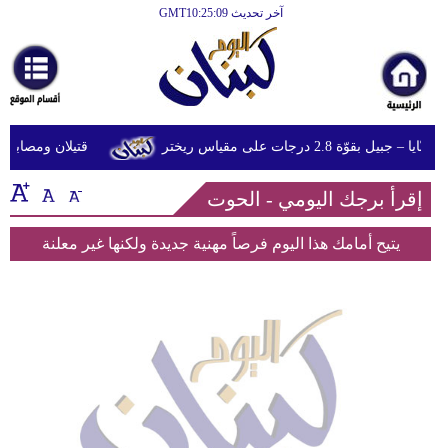
آخر تحديث GMT10:25:09
الرئيسية
أخبارعاجلة
رياضة
قوّة 2.8 درجات على مقياس ريختر
قتيلان ومصابون جراء 14 غارة إسرائيلية على شرق
ثقافة
إقرأ برجك اليومي - الحوت
إقتصاد
فن
يتيح أمامك هذا اليوم فرصاً مهنية جديدة ولكنها غير معلنة
وموسيقى
أزياء
صحة
وتغذية
سياحة