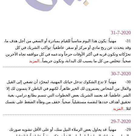
وسفر
ديكور
أخبار
31-7-2020
31- مهنياً: يكون هذا اليوم مناسباً للقيام بمبادرة أو السعي من أجل هدف ما،
إعلام
وقد يتحدث عن ربح مادي أو مركز أو سفر. عاطفياً: تواكب الشريك في كل
تحرّكاته وتكون قربه في أكثر الأوقات حرجاً وتدعمه في كل مواقفه تجاه الآخرين.
تعليم
صحياً: تتخلص من كل ما يسبب لك البدانة، وتكون حريصاً...
المزيد
مرأة
30-7-2020
30- مهنياً: لا تدع الشكوك تدخل حياتك المهنية، لمجرّد أن تصغي إلى القيل
أزياء
والقال من أشخاص يضمرون لك الخير ظاهراً، لكنهم في الباطن لا يتمنون لك إلا
إسلامية
الشر. عاطفياً: قد يعتمد الشريك بعض الخطوات التي تتسم بطابع درامي، بغية
تحقيق أهداف حددها لنفسه مستقبلياً. صحياً: خفف من وطأة الضغط على نفسك
علوم
لئلا...
المزيد
وتكنولوجيا
29-7-2020
بيئة
29- مهنياً: قد يحاول بعض الزملاء النيل منك، أو على الأقل تشويه صورتك