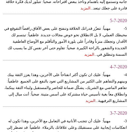
جانبه وتستمع إليه باهتمام وتأخذ ببعض اقتراحاته. صحياً: تتبلور لديك فكرة خلاقة
قادرة على جعلك تبتعد...
المزيد
5-7-2020
5- مهنياً: تتعزّز قدراتك الخلاقة وتنفتح على بعض الآفاق رافضاً التقوقع في
محيطك العملي، لا بل الانطلاق نحو خوض مجالات جديدة. عاطفياً: تبتسم لك
الأقدار، وتجعلك متزناً وقادراً على بلورة الأمور والتأقلم مع الأوضاع العاطفية
الجديدة والشعور بالراحة الكبيرة. صحياً: تقاوم حتى آخر نفس كل ما يسبب لك
السمنة وتنطلق في...
المزيد
4-7-2020
4- مهنياً: عليك ان تكون أكثر انفتاحاً على الآخرين، وهذا يعزز الثقة بينك
وبينهم والتفاهم على الكثير من المشاريع التي تعود بالنفع على الجميع. عاطفياً:
تفاهم الماضي مع الشريك، يشكّل ضمانة للحاضر والمستقبل ولبناء الثقة بينكما،
وانطلاق معاً بغية تأسيس حياة مشتركة على أسس متينة. صحياً: أنت ميال إلى
المشاريع الترفيهية...
المزيد
3-7-2020
3- مهنياً: عليك أن تتجنب الأنانية في التعامل مع الآخرين، وهذا تكون له
انعكاسات إيجابية على مستقبلك وعلى علاقاتك بالزملاء. عاطفياً: قد تضطر إلى