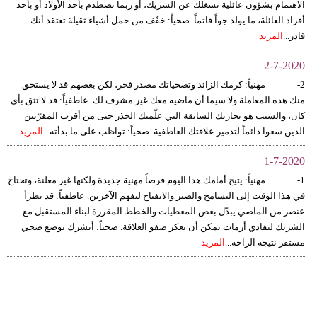
الاهتمام بشؤون عائلية تشغلك عن الشريك، أو ربما تصطدم بأحد الأولاد أو بأحد
أفراد العائلة، ما يولد جواً قاتماً. صحياً: خفّف من حمل أشياء ثقيلة تعتقد أنك
قادر...
المزيد
2-7-2020
2- مهنياً: كرمك الزائد وتضحياتك مصدر فخر، لكن بعضهم قد لا يستحق
منك هذه المعاملة ولا سيما أن ماضيه معك غير مشرف لك. عاطفياً: قد لا تثق بأي
كان، والسبب هو تجاربك السابقة التي علّمتك الحذر حتى من أقرب المقرّبين
الذين سعوا دائماً لتدمير علاقتك العاطفية. صحياً: تواظب على ما بدأته...
المزيد
1-7-2020
1- مهنياً: يتيح أمامك هذا اليوم فرصاً مهنية جديدة ولكنها غير معلنة، وتحتاج
في هذا الوقت إلى التسامح والصبر والانفتاح لتفهم الآخرين. عاطفياً: قد يطرأ
عنصر من الماضي يبدّل بعض المعطيات والخطط المقررة لبناء المستقبل مع
الشريك لتفادي أزمات يمكن أن تعكر صفو العلاقة. صحياً: أبشرك بوضع صحي
مستقر نتيجة الراحة...
المزيد