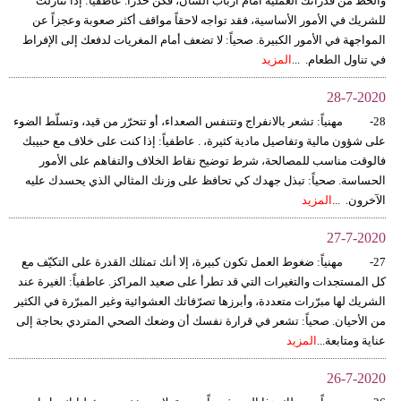
والحط من قدراتك العملية أمام أرباب الشأن، فكن حذراً. عاطفياً: إذا تنازلت
مدوَّنات
للشريك في الأمور الأساسية، فقد تواجه لاحقاً مواقف أكثر صعوبة وعجزاً عن
المواجهة في الأمور الكبيرة. صحياً: لا تضعف أمام المغريات لدفعك إلى الإفراط
أبراج
في تناول الطعام. ...
المزيد
فيديو
28-7-2020
28- مهنياً: تشعر بالانفراج وتتنفس الصعداء، أو تتحرّر من قيد، وتسلّط الضوء
سيارات
على شؤون مالية وتفاصيل مادية كثيرة، . عاطفياً: إذا كنت على خلاف مع حبيبك
فالوقت مناسب للمصالحة، شرط توضيح نقاط الخلاف والتفاهم على الأمور
الحساسة. صحياً: تبذل جهدك كي تحافظ على وزنك المثالي الذي يحسدك عليه
الآخرون. ...
المزيد
27-7-2020
27- مهنياً: ضغوط العمل تكون كبيرة، إلا أنك تمتلك القدرة على التكيّف مع
كل المستجدات والتغيرات التي قد تطرأ على صعيد المراكز. عاطفياً: الغيرة عند
الشريك لها مبرّرات متعددة، وأبرزها تصرّفاتك العشوائية وغير المبرّرة في الكثير
من الأحيان. صحياً: تشعر في قرارة نفسك أن وضعك الصحي المتردي بحاجة إلى
عناية ومتابعة...
المزيد
26-7-2020