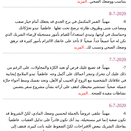
يتناسب ووضعك الصحي...
المزيد
8-7-2020
8- مهنياً: القمر المكتمل في برج الجدي قد يجعلك أمام خيار صعب
ومصاعب شتى وظروف طارئة ترضخ تحت ثقلها . عاطفياً: تبدو تحرّكاتك
وحماستك في أوجها، وتبدي استعداداً للقيام بأمور مستحيلة لإرضاء الشريك الذي
تكن له حباً عميقاً جداً. صحياً: لا تأخذ على عاتقك الالتزام بأمور كثيرة قد ترهق
وضعك الصحي وتسبب لك...
المزيد
7-7-2020
7- مهنياً: قد تضيع عليك فرص أو تعيد الكرّة والمحاولات، على الرغم من
ذلك عليك أن تتحرك وتنجز أعمالك على أكمل وجه. عاطفياً: تبدو الملامح إيجابية
في علاقاتك الشخصية مع الزوج أو الحبيب أو الأهل، وتجد نفسك وسط أجواء حارّة
جميلة. صحياً: تستشير محيطك لتقف على آرائه بشأن مشروع سفر يتضمن
نشاطات مفيدة للصحة....
المزيد
6-7-2020
6- مهنياً: تتلقى عروضاً بالجملة لتحسين وضعك المادي، لكنّ الشروط قد
تكون صعبة إنما غير مستحيلة، بيد أنك تكون قادراً على تذليل العقبات. عاطفياً:
يفاجئك الشريك ببعض الاقتراحات، لكنّ الضغوط عليه باتت كبيرة، فتقف إلى