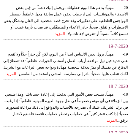
20- مهنياً: يدعم هذا اليوم خطواتك، ويحمل إليك دعماً من قِبل بعض
الأصدقاء والمؤسّسات التي ارتبطت بعقود عمل سابقة معها. عاطفياً: تسيطر
الهواجس العاطفية على تفكيرك، وقد تخرج قصة شخصية الى العلن وتشكّل بعض
الاضطراب والقلق. صحياً: حاذر الأعداء والمتطفّلين، قد تصاب بأزمة غضب أو
تسمع كلاماً مسيئاً أو تتعرض لإهانات ولا...
المزيد
19-7-2020
19- مهنياً: يزول بعض الالتباس ابتداءً من اليوم، لكن كُن حذراً جدّاً ولا تُقدم
على جديد قبل نيل موافقة أرباب العمل وأصحاب الخبرات. عاطفياً: قد تضطرّ إلى
الدفاع عن نفسك أو تمرّ بعلاقة شخصية مهدّدة وتواجه بعض النزاعات مع الشريك
لكنك تتغلب عليها. صحياً: بادر إلى ممارسة المشي واستفد من الطقس...
المزيد
18-7-2020
18- مهنياً: تستجد بعض الأمور التي تدفعك إلى إعادة حساباتك، وهذا طبيعي
بين الزملاء في أي مهنة وخصوصاً في ظل وجود الغيرة المهنية. عاطفياً: إذا رغبت
في ترك الشريك، عليك أن تصارحه بالأسباب والدوافع إلى ذلك مراعاة لشعوره.
صحياً: إذا كنت تتعثر كثيراً في خطوات وتخطو خطوات ناقصة فاخضع لاختبار
ترقق...
المزيد
17-7-2020