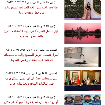
GMT 18:07 2026 الإثنين ,19 كانون الثاني / يناير
إطلالات راقية تبرز أناقة الفنانات السعوديات
في حفل Joy Awards
GMT 17:59 2026 الإثنين ,19 كانون الثاني / يناير
دليل شامل للسياحة في الهند لاكتشاف التاريخ
والطبيعة والمغامرة
GMT 07:05 2026 السبت ,10 كانون الثاني / يناير
أسرار تنظيف حوض المطبخ والعناية بملحقاته
للحفاظ على نظافته وعمره الطويل
GMT 03:05 2026 الخميس ,29 كانون الثاني / يناير
علي شمخاني يحذّر أن أي عمل عسكري من
قبل الولايات المتحدة يُعدّ بداية حرب
GMT 16:26 2026 الإثنين ,26 كانون الثاني / يناير
"أونروا" تؤكد أن قطاع غزة أصبح أخطر مكان