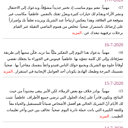
17- مهنياً: تنعم بيوم مناسب إذ تختبر جديداً مشوّقاً، ويدعوك إلى الاحتفال
ونشر الآراء ويقدّم لك خيارات كثيرة ويعزّز ثقتك بالنفس. عاطفياً: مكاسب غير
متوقعة في العلاقة، وهذا ينعكس ارتياحاً عند الشريك ويزيده تعلقاً بك وإصراراً
على إرضائك باستمرار. صحياً: تتخلص من هموم الماضي الثقيلة عبر القيام
برحلات ترفيهية تبعدك عن...
المزيد
16-7-2020
16- مهنياً: يدعوك هذا اليوم إلى التفكير مليًّاً بما تريد، فكُن منتبهاً إلى طريقة
تصرّفاتك وإلى كل كلمة تتفوّه بها. عاطفياً: فينوس في الجوزاء ما يجعلك تقضي
أوقاتاً حلوة مع الشريك ويجمع حولك الناس فتبدو واثقاً بنفسك مفاخراً بها . صحياً:
نفسيتك المرحة وطبعك الهادئ يكونان أحد العوامل الإيجابية في استقرار...
المزيد
15-7-2020
15- مهنياً: بوادر خلاف مع بعض الزملاء، لكن الأمر يبقى محدوداً من حيث
النتائج، وتكون قادراً على إيجاد الحلول التي ترضي جميع الأطراف. عاطفياً: تثبت
لك الأيام أنّ الشريك الحالي هو أفضل الأشخاص ضماناً للمستقبل والحياة معاً
وللثقة الكبيرة التي باتت عملة نادرة اليوم. صحياً: تخالف بين حين وآخر تعليمات
الطبيب...
المزيد