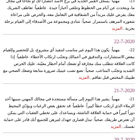
23- مهنياً: يسجل القمر الجديد في برج الأسد انتصاراً لك أو نجاحاً في مجال
ما، ويتحدث عن أيام من الحظوظ وتتلقى أخباراً جيدة . عاطفياً: تعاطف الشريك
معك يفرض عليك مزيداً من الشفافية في التعامل معه، والحرص على مراعاة
شعوره المرهف باستمرار. صحياً: تتنادى ومجموعة من الأصدقاء إلى القيام برحلة
بحرية...
المزيد
22-7-2020
22- مهنياً: يكون هذا اليوم غير مناسب لتنفيذ أي مشروع، بل للتحضير وللقيام
ببعض الاستشارات، والتدقيق في أعمالك وتجنّب ارتكاب الأخطاء. عاطفياً: إذا
كانت العلاقة تتطلب منك مجازفة أو تضعك أمام أخطار معيّنة، عليك الحرص
الشديد وتجنّب المتاعب. صحياً: تضع نصب عينيك ضرورة متابعة وضعك الصحي مع
طبيبك المختص قبل تفاقم...
المزيد
21-7-2020
21- مهنياً: يشير هذا اليوم إلى مسألة مستجدة في مجالك المهني سببها أحد
الزملاء الذي ارتكب خطأ كبيراً. عاطفياً: قد تحقق بعض الرغبات ويؤدّي المحيط
دوراً كبيراً في حماية العلاقة الناشئة، ويساعدك على تخطي العقبات التي يمكن
أن تعترض طريقك. صحياً: تبذل قصارى جهدك لتبرهن للجميع أنك قادر على حماية
نفسك...
المزيد
20-7-2020