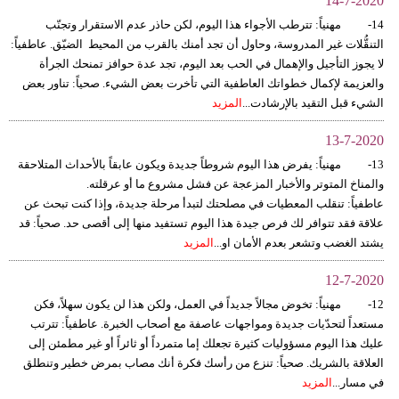
14-7-2020
14- مهنياً: تترطب الأجواء هذا اليوم، لكن حاذر عدم الاستقرار وتجنّب
التنقُّلات غير المدروسة، وحاول أن تجد أمنك بالقرب من المحيط الضيّق. عاطفياً:
لا يجوز التأجيل والإهمال في الحب بعد اليوم، تجد عدة حوافز تمنحك الجرأة
والعزيمة لإكمال خطواتك العاطفية التي تأخرت بعض الشيء. صحياً: تناور بعض
الشيء قبل التقيد بالإرشادت...
المزيد
13-7-2020
13- مهنياً: يفرض هذا اليوم شروطاً جديدة ويكون عابقاً بالأحداث المتلاحقة
والمناخ المتوتر والأخبار المزعجة عن فشل مشروع ما أو عرقلته.
عاطفياً: تنقلب المعطيات في مصلحتك لتبدأ مرحلة جديدة، وإذا كنت تبحث عن
علاقة فقد تتوافر لك فرص جيدة هذا اليوم تستفيد منها إلى أقصى حد. صحياً: قد
يشتد الغضب وتشعر بعدم الأمان او...
المزيد
12-7-2020
12- مهنياً: تخوض مجالاً جديداً في العمل، ولكن هذا لن يكون سهلاً، فكن
مستعداً لتحدّيات جديدة ومواجهات عاصفة مع أصحاب الخبرة. عاطفياً: تترتب
عليك هذا اليوم مسؤوليات كثيرة تجعلك إما متمرداً أو ثائراً أو غير مطمئن إلى
العلاقة بالشريك. صحياً: تنزع من رأسك فكرة أنك مصاب بمرض خطير وتنطلق
في مسار...
المزيد