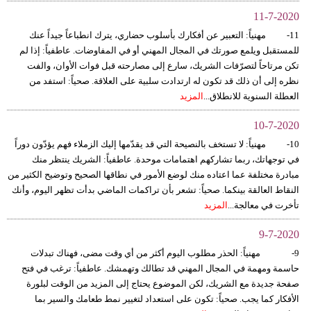
11-7-2020
11- مهنياً: التعبير عن أفكارك بأسلوب حضاري، يترك انطباعاً جيداً عنك
للمستقبل ويلمع صورتك في المجال المهني أو في المفاوضات. عاطفياً: إذا لم
تكن مرتاحاً لتصرّفات الشريك، سارع إلى مصارحته قبل فوات الأوان، والفت
نظره إلى أن ذلك قد تكون له ارتدادت سلبية على العلاقة. صحياً: استفد من
العطلة السنوية للانطلاق...
المزيد
10-7-2020
10- مهنياً: لا تستخف بالنصيحة التي قد يقدّمها إليك الزملاء فهم يؤدّون دوراً
في توجهاتك، ربما تشاركهم اهتمامات موحدة. عاطفياً: الشريك ينتظر منك
مبادرة مختلفة عما اعتاده منك لوضع الأمور في نطاقها الصحيح وتوضيح الكثير من
النقاط العالقة بينكما. صحياً: تشعر بأن تراكمات الماضي بدأت تظهر اليوم، وأنك
تأخرت في معالجة...
المزيد
9-7-2020
9- مهنياً: الحذر مطلوب اليوم أكثر من أي وقت مضى، فهناك تبدلات
حاسمة ومهمة في المجال المهني قد تطالك وتهمشك. عاطفياً: ترغب في فتح
صفحة جديدة مع الشريك، لكن الموضوع يحتاج إلى المزيد من الوقت لبلورة
الأفكار كما يجب. صحياً: تكون على استعداد لتغيير نمط طعامك والسير بما