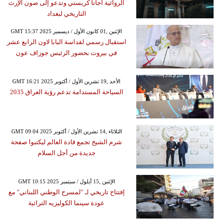
الروائية آجاتا كريستي وتدعو إلى صون الإرث
التاريخي لبغداد
GMT 15:37 2025 الإثنين ,01 كانون الأول / ديسمبر
استقبال رسمي لقداسة البابا لاون الرابع عشر
في بيروت بحضور الرئيس جوزاف عون
GMT 16:21 2025 الأحد ,19 تشرين الأول / أكتوبر
السياحة المستدامة تدعم رؤية العراق 2035
GMT 09:04 2025 الثلاثاء ,14 تشرين الأول / أكتوبر
شرم الشيخ تجمع قادة العالم ليكتبوا صفحة
جديدة من أجل السلام
GMT 10:15 2025 الإثنين ,15 أيلول / سبتمبر
إفتتاح تاريخي لـ "لمسرح الوطني اللبناني" مع
عودة سينما الكوليزيه التراثية