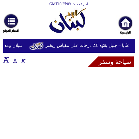
آخر تحديث GMT10:25:09
الرئيسية
أخبارعاجلة
رياضة
جبيل بقوّة 2.8 درجات على مقياس ريختر
قتيلان ومصابون جراء 14 غارة إسرائيلية
ثقافة
سياحة وسفر
إقتصاد
فن
وموسيقى
أزياء
صحة
وتغذية
سياحة