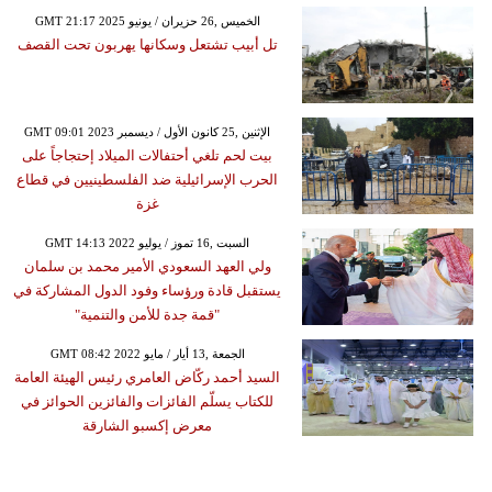
GMT 21:17 2025 الخميس ,26 حزيران / يونيو
تل أبيب تشتعل وسكانها يهربون تحت القصف
GMT 09:01 2023 الإثنين ,25 كانون الأول / ديسمبر
بيت لحم تلغي أحتفالات الميلاد إحتجاجاً على
الحرب الإسرائيلية ضد الفلسطينيين في قطاع
غزة
GMT 14:13 2022 السبت ,16 تموز / يوليو
ولي العهد السعودي الأمير محمد بن سلمان
يستقبل قادة ورؤساء وفود الدول المشاركة في
"قمة جدة للأمن والتنمية"
GMT 08:42 2022 الجمعة ,13 أيار / مايو
السيد أحمد ركّاض العامري رئيس الهيئة العامة
للكتاب يسلّم الفائزات والفائزين الحوائز في
معرض إكسبو الشارقة