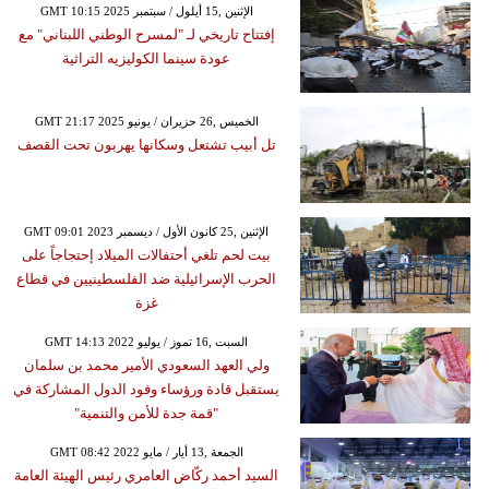
GMT 10:15 2025 الإثنين ,15 أيلول / سبتمبر
إفتتاح تاريخي لـ "لمسرح الوطني اللبناني" مع
عودة سينما الكوليزيه التراثية
GMT 21:17 2025 الخميس ,26 حزيران / يونيو
تل أبيب تشتعل وسكانها يهربون تحت القصف
GMT 09:01 2023 الإثنين ,25 كانون الأول / ديسمبر
بيت لحم تلغي أحتفالات الميلاد إحتجاجاً على
الحرب الإسرائيلية ضد الفلسطينيين في قطاع
غزة
GMT 14:13 2022 السبت ,16 تموز / يوليو
ولي العهد السعودي الأمير محمد بن سلمان
يستقبل قادة ورؤساء وفود الدول المشاركة في
"قمة جدة للأمن والتنمية"
GMT 08:42 2022 الجمعة ,13 أيار / مايو
السيد أحمد ركّاض العامري رئيس الهيئة العامة