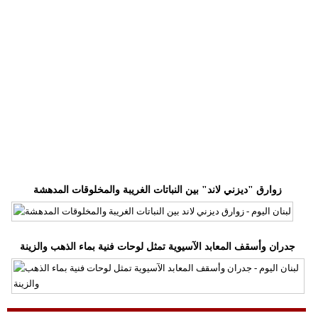
وسفر
ديكور
أخبار
إعلام
تعليم
مرأة
زوارق "ديزني لاند" بين النباتات الغريبة والمخلوقات المدهشة
أزياء
إسلامية
علوم
جدران وأسقف المعابد الآسيوية تمثل لوحات فنية بماء الذهب والزينة
وتكنولوجيا
بيئة