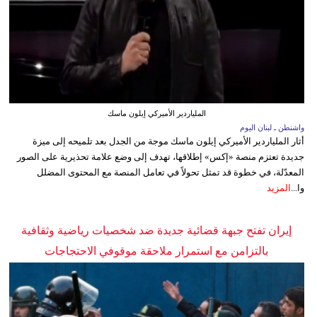
الملياردير الأميركي إيلون ماسك
واشنطن ـ لبنان اليوم
أثار الملياردير الأميركي إيلون ماسك موجة من الجدل بعد تلميحه إلى ميزة
جديدة تعتزم منصة «إكس» إطلاقها، تهدف إلى وضع علامة تحذيرية على الصور
المعدّلة، في خطوة قد تمثل تحولاً في تعامل المنصة مع المحتوى المضلل
وا...
المزيد
إيران تفتح جبهة قضائية جديدة ضد شخصيات رياضية وثقافية
بالتزامن مع استمرار ملاحقة موقوفي الاحتجاجات