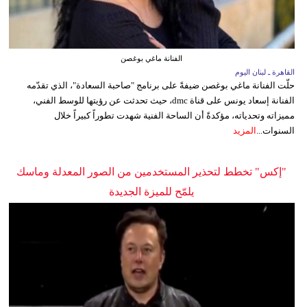
الفنانة ماغي بوغصن
القاهرة ـ لبنان اليوم
حلّت الفنانة ماغي بوغصن ضيفةً على برنامج "صاحبة السعادة"، الذي تقدّمه
الفنانة إسعاد يونس على قناة dmc، حيث تحدثت عن رؤيتها للوسط الفني،
مميزاته وتحدياته، مؤكدةً أن الساحة الفنية شهدت تطوراً كبيراً خلال
السنوات...
المزيد
"إكس" تخطط لتحذير المستخدمين من الصور المعدلة وماسك
يلمّح للميزة الجديدة