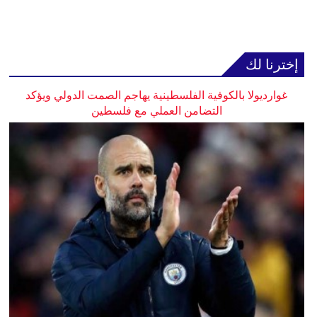
إخترنا لك
غوارديولا بالكوفية الفلسطينية يهاجم الصمت الدولي ويؤكد
التضامن العملي مع فلسطين