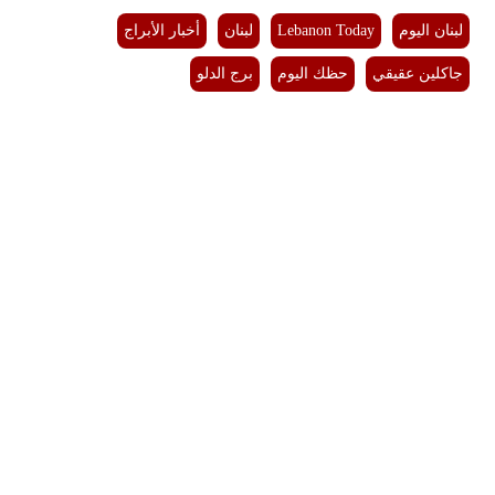
مدوَّنات
لبنان اليوم
Lebanon Today
لبنان
أخبار الأبراج
أبراج
جاكلين عقيقي
حظك اليوم
برج الدلو
فيديو
سيارات