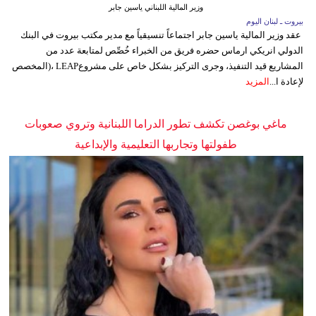
وزير المالية اللبناني ياسين جابر
بيروت ـ لبنان اليوم
عقد وزير المالية ياسين جابر اجتماعاً تنسيقياً مع مدير مكتب بيروت في البنك
الدولي انريكي ارماس حضره فريق من الخبراء خُصِّص لمتابعة عدد من
المشاريع قيد التنفيذ، وجرى التركيز بشكل خاص على مشروعLEAP ،(المخصص
لإعادة ا...
المزيد
ماغي بوغصن تكشف تطور الدراما اللبنانية وتروي صعوبات
طفولتها وتجاربها التعليمية والإبداعية