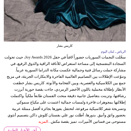
كاريس بشار
الرياض ـ لبنان اليوم
سجّلت النجمات السوريات حضوراً لافتاً في حفل Joy Awards 2026، حيث تحولت
السجادة البنفسجية إلى مساحة استعراض للأناقة الراقية والذوق الرفيع، في
مشاركة حملت رسائل فنية وجمالية عكست مكانة الدراما السورية عربياً.
وتنوّعت الإطلالات بين التصاميم العالمية الفاخرة والابتكارات الجريئة، في مزيج
جمع بين الكلاسيكية والعصرية، وبين الفخامة والأنوثة. كاريس بشار خطفت
الأنظار بإطلالة مخملية باللون الأخضر الزمردي، جاءت بقصة حورية أبرزت
رشاقتها، وتزينت بتفاصيل جانبية دقيقة منحت الفستان طابعاً ملكياً. واكتملت
إطلالتها بمجوهرات فاخرة ولمسات جمالية اعتمدت على مكياج سموكي
وتسريحة شعر كلاسيكية مرفوعة، لتحتفل بفوزها بجائزة أفضل ممثلة عربية
بحضور واثق وأنيق. بدورها، أطلت نور علي بفستان كلوش داكن بتصميم أنثوي
مستوحى من فساتين الأميرات، تميز بقصة مكش...
المزيد
آخر الأخبار الطبية