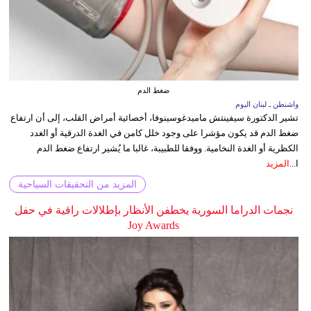
ضغط الدم
واشنطن ـ لبنان اليوم
تشير الدكتورة سيفينتش ماميدغوسينوفا، أخصائية أمراض القلب، إلى أن ارتفاع
ضغط الدم قد يكون مؤشرا على وجود خلل كامن في الغدة الدرقية أو الغدد
الكظرية أو الغدة النخامية. ووفقا للطبيبة، غالبا ما يُشير ارتفاع ضغط الدم
ا...
المزيد
المزيد من التحقيقات السياحية
نجمات الدراما السورية يخطفن الأنظار بإطلالات راقية في حفل
Joy Awards