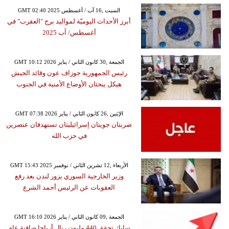
GMT 02:40 2025 السبت ,16 آب / أغسطس
أبرز الأحداث اليوميّة لمواليد برج "العقرب" في
أغسطس/ آب 2025
GMT 10:12 2026 الجمعة ,30 كانون الثاني / يناير
رئيس الجمهورية جوزاف عون وقائد الجيش
هيكل يبحثان الأوضاع الأمنية في الجنوب
GMT 07:38 2026 الإثنين ,26 كانون الثاني / يناير
ضربتان جويتان إسرائيليتان تستهدفان عنصرين
في حزب الله
GMT 15:43 2025 الأربعاء ,12 تشرين الثاني / نوفمبر
وزير الخارجية السوري يزور لندن بعد رفع
العقوبات عن الرئيس أحمد الشرع
GMT 16:10 2026 الجمعة ,09 كانون الثاني / يناير
سابك تحقق 440 مليون ريال أرباحا صافية عام