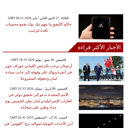
GMT 09:21 2026 الثلاثاء ,27 كانون الثاني / يناير
حاكم كاليفورنيا يتهم تيك توك بقمع محتويات
ناقدة لترامب
الأخبار الأكثر قراءة
GMT 18:33 2026 الخميس ,30 تموز / يوليو
أردوغان يرحب بالرئيس اللبناني جوزاف عون
في أنقرة ويؤكد على وقوفه إلى جانب سيادة
لبنان وحقوقه المشروعةً
GMT 01:33 2026 الخميس ,09 إبريل / نيسان
الأمم المتحدة تدعو إلى تحقيق دولي في
الغارات الإسرائيلية و لبنان يعلن الخميس يوم
حداد وطني على ضحاياه
GMT 02:41 2025 السبت ,16 آب / أغسطس
أبرز الأحداث اليوميّة لمواليد برج "القوس" في