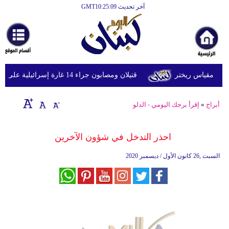
آخر تحديث GMT10:25:09
الرئيسية
أخبارعاجلة
رياضة
قتيلان ومصابون جراء 14 غارة إسرائيلية على شرق وجنوب لبنان
ثقافة
إقتصاد
أبراج
»
إقرأ برجك اليومي - الدلو
فن
احذر التدخل في شؤون الآخرين
وموسيقى
السبت ,26 كانون الأول / ديسمبر 2020
أزياء
صحة
وتغذية
سياحة