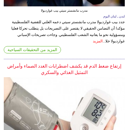
مدرب مانشستر سيتي بيب غوارديولا
لندن ـ لبنان اليوم
جدد بيب غوارديولا مدرب مانشستر سيتي دعمه العلني للقضية الفلسطينية
مؤكدا أن التضامن الحقيقي لا يقتصر على التصريحات بل يتطلب تحركا فعليا
ومسؤولية نحو ما يعانيه الشعب الفلسطيني. وجاءت تصريحات الإسباني
غوارديولا خلا...
المزيد
المزيد من التحقيقات السياحية
إرتفاع ضغط الدم قد يكشف اضطرابات الغدد الصماء وأمراض
التمثيل الغذائي والسكري