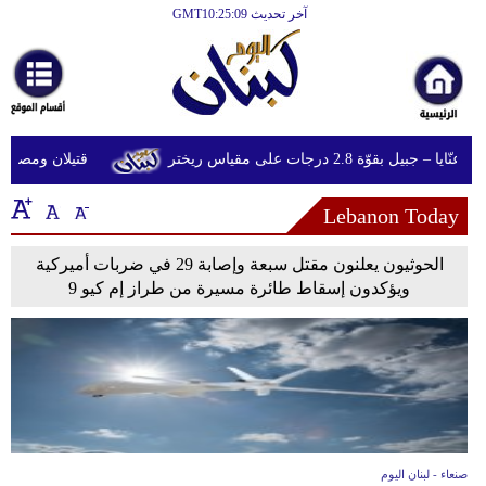
آخر تحديث GMT10:25:09
الرئيسية
أخبارعاجلة
رياضة
 بقوّة 2.8 درجات على مقياس ريختر
قتيلان ومصابون جراء 14 غارة إسرائيلية على 
ثقافة
Lebanon Today
إقتصاد
فن
الحوثيون يعلنون مقتل سبعة وإصابة 29 في ضربات أميركية
ويؤكدون إسقاط طائرة مسيرة من طراز إم كيو 9
وموسيقى
أزياء
صحة
وتغذية
سياحة
صنعاء - لبنان اليوم