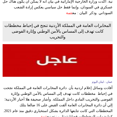
نية. أكدت وزارة الخارجية الإماراتية في بيان أنه لا يمكن أن يكون هناك حل
مدوَّنات
عسكري في السودان، وإنما فقط حل سياسي يعكس إرادة الشعب
السوداني. وذكر البيان : مع
تتمة
أبراج
المخابرات العامة في المملكة الأردنية تنجح في إحباط مخططات
فيديو
كانت تهدف إلى المساس بالأمن الوطني وإثارة الفوضى
والتخريب
سيارات
عمان - لبنان اليوم
أفادت وسائل إعلام اردنية بأن دائرة المخابرات العامة في المملكة نجحت
في إحباط مخططات كانت تهدف إلى المساس بالأمن الوطني وإثارة
الفوضى والتخريب المادي داخل المملكة. وأشار صحيفة هلا أخبار الأردنية؛
إلي أن دائرة المخابرات العامة ألقت القبض على 16 ضالعا بتلك
المخططات التي كانت تتابعها الدائرة بشكل استخباري دقيق منذ عام 2021.
كما شملت المخططات قضايا تتمثل بـ: تصنيع
تتمة