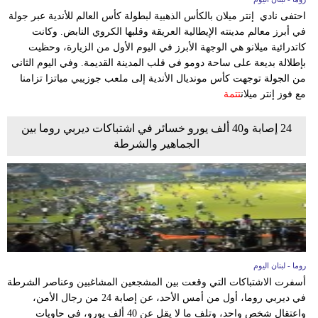
احتفى نادي إنتر ميلان بالكأس الذهبية لبطولة كأس العالم للأندية عبر جولة
في أبرز معالم مدينته الإيطالية العريقة وقلبها الكروي النابض. وكانت
كاتدرائية ميلانو هي الوجهة الأبرز في اليوم الأول من الزيارة، وحظيت
بإطلالة بديعة على ساحة دومو في قلب المدينة القديمة. وفي اليوم الثاني
من الجولة توجهت كأس مونديال الأندية إلى ملعب جوزيبي مياتزا تزامنا
مع فوز إنتر ميلان
تتمة
24 إصابة و40 ألف يورو خسائر في اشتباكات ديربي روما بين
الجماهير والشرطة
روما - لبنان اليوم
أسفرت الاشتباكات التي وقعت بين المشجعين المشاغبين وعناصر الشرطة
في ديربي روما، أول من أمس الأحد، عن إصابة 24 من رجال الأمن،
واعتقال شخص واحد، وتلف ما لا يقل عن 40 ألف يورو، في حاويات