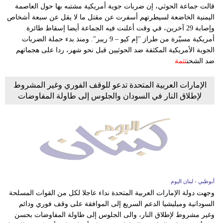
وسفر
قالت جماعة الحوثي، إن ضربات جوية أمريكية مشتبه بها حول العاصمة
اليمنية الخاضعة لسيطرتهم أسفرت عن مقتل ما لا يقل عن سبعة أشخاص
ديكور
وإصابة 29 آخرين، في وقت أعلنت فيه الجماعة أيضا إسقاط طائرة
أمريكية مسيّرة من طراز "إم كيو – 9 ريبر". ومنذ بدء حملة الضربات
أخبار
الجوية الأمريكية المكثفة ضد الحوثيين قبل نحو شهر، ردا على هجماتهم
ضد الشحن
تتمة
إعلام
الإمارات العربية المتحدة تدعو للوقف الفوري وغير المشروط
تعليم
لإطلاق النار في السودان والجلوس إلى طاولة المفاوضات
مرأة
أزياء
إسلامية
علوم
أبوظبي - لبنان اليوم
وتكنولوجيا
وجهت دولة الإمارات العربية المتحدة نداء عاجلا لكل من القوات المسلحة
السودانية وميليشيا الدعم السريع إلى الموافقة على وقف فوري ودائم
بيئة
وغير مشروط لإطلاق النار، والى الجلوس إلى طاولة المفاوضات بحسن