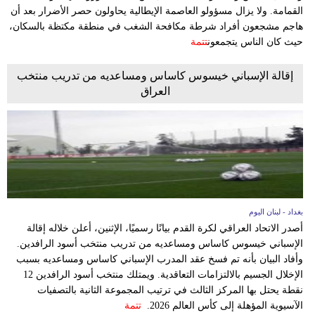
القمامة. ولا يزال مسؤولو العاصمة الإيطالية يحاولون حصر الأضرار بعد أن
هاجم مشجعون أفراد شرطة مكافحة الشغب في منطقة مكتظة بالسكان،
حيث كان الناس يتجمعون
تتمة
إقالة الإسباني خيسوس كاساس ومساعديه من تدريب منتخب
العراق
بغداد - لبنان اليوم
أصدر الاتحاد العراقي لكرة القدم بيانًا رسميًا، الإثنين، أعلن خلاله إقالة
الإسباني خيسوس كاساس ومساعديه من تدريب منتخب أسود الرافدين.
وأفاد البيان بأنه تم فسخ عقد المدرب الإسباني كاساس ومساعديه بسبب
الإخلال الجسيم بالالتزامات التعاقدية. ويمتلك منتخب أسود الرافدين 12
نقطة يحتل بها المركز الثالث في ترتيب المجموعة الثانية بالتصفيات
الآسيوية المؤهلة إلى كأس العالم 2026.
تتمة